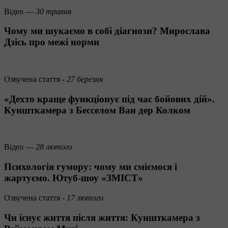
Вiдео —
30 травня
Чому ми шукаємо в собі діагнози? Мирослава
Дзісь про межі норми
Озвучена стаття -
27 березня
«Дехто краще функціонує під час бойових дій».
Куншткамера з Бесселом Ван дер Колком
Вiдео —
28 лютого
Психологія гумору: чому ми сміємося і
жартуємо. Ютуб-шоу «ЗМІСТ»
Озвучена стаття -
17 лютого
Чи існує життя після життя: Куншткамера з