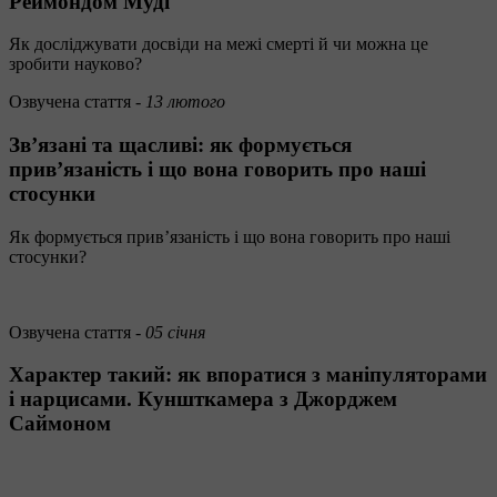
Реймондом Муді
Як досліджувати досвіди на межі смерті й чи можна це
зробити науково?
Озвучена стаття -
13 лютого
Звʼязані та щасливі: як формується
привʼязаність і що вона говорить про наші
стосунки
Як формується привʼязаність і що вона говорить про наші
стосунки?
Озвучена стаття -
05 січня
Характер такий: як впоратися з маніпуляторами
і нарцисами. Куншткамера з Джорджем
Саймоном