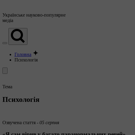
Українське
науково-популярне
медіа
Головна
Психологія
Тема
Психологія
Озвучена стаття -
05 серпня
«Я сам вірив у багато паранормальних речей».