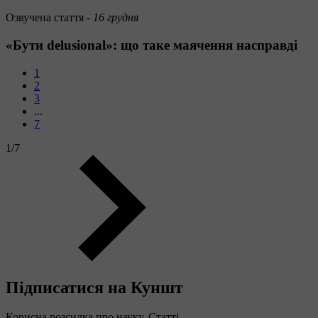
Озвучена стаття -
16 грудня
«Бути delusional»: що таке маячення насправді
1
2
3
...
7
1
/
7
Підписатися на Куншт
Корисна розсилка про науку. Статті,