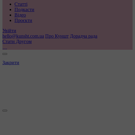
Статті
Подкасти
Відео
Проєкти
Увійти
hello@kunsht.com.ua
Про Куншт
Дорадча рада
Стати Другом
Закрити