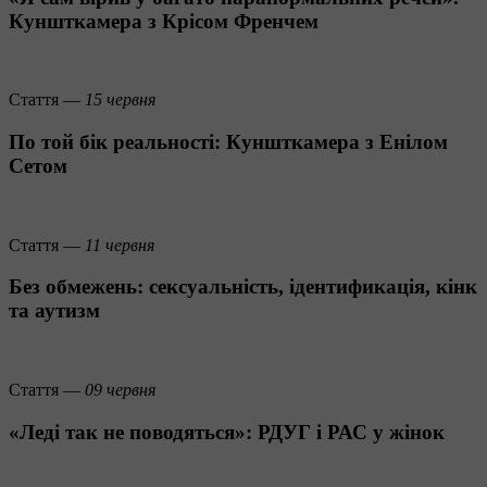
Куншткамера з Крісом Френчем
Стаття —
15 червня
По той бік реальності: Куншткамера з Енілом
Сетом
Стаття —
11 червня
Без обмежень: сексуальність, ідентификація, кінк
та аутизм
Стаття —
09 червня
«Леді так не поводяться»: РДУГ і РАС у жінок