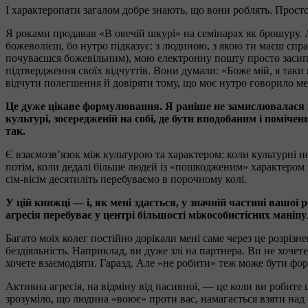
І характеропати загалом добре знають, що вони роблять. Прост
Я роками продавав «В овечій шкурі» на семінарах як брошуру. А
божеволієш, бо нутро підказує: з людиною, з якою ти маєш справ
почуваєшся божевільним), мою електронну пошту просто засип
підтвердження своїх відчуттів. Вони думали: «Боже мій, я таки 
відчути полегшення й довіряти тому, що моє нутро говорило мен
Це дуже цікаве формулювання. Я раніше не замислювалася над
культурі, зосередженій на собі, де бути вподобаним і поміч
так.
Є взаємозв’язок між культурою та характером: коли культурні н
потім, коли дедалі більше людей із «пошкодженим» характером 
сім-вісім десятиліть перебуваємо в порочному колі.
У цій книжці — і, як мені здається, у значній частині вашої
агресія перебуває у центрі більшості міжособистісних маніпу
Багато моїх колег постійно дорікали мені саме через це розрізне
бездіяльність. Наприклад, ви дуже злі на партнера. Ви не хоче
хочете взаємодіяти. Гаразд. Але «не робити» теж може бути фор
Активна агресія, на відміну від пасивної, — це коли ви робите 
зрозуміло, що людина «воює» проти вас, намагається взяти над 