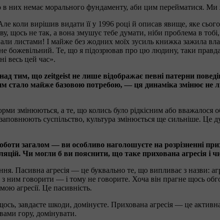
о в них немає морального фундаменту, аби цим перейматися. Ми ж
ле коли вирішив видати її у 1996 році й описав явище, яке сього
у, щось не так, а вона змушує тебе думати, ніби проблема в тобі
али листами! І майже без жодних моїх зусиль книжка зажила в
не божевільний. Те, що я підозрював про цю людину, таки правда,
і весь цей час».
 тим, що zeitgeist не лише відображає певні патерни поведінк
еним стало майже базовою потребою, — ця динаміка змінює не 
орми змінюються, а те, що колись було рідкісним або вважалося 
заповнюють суспільство, культура змінюється ще сильніше. Це д
 роботи загалом — ви особливо наголошуєте на розрізненні прих
ляцій. Чи могли б ви пояснити, що таке прихована агресія і чи
ння. Пасивна агресія — це буквально те, що випливає з назви: агр
те з ним говорити — і тому не говорите. Хоча він прагне щось об
мою агресії. Це пасивність.
щось, завдаєте шкоди, домінуєте. Прихована агресія — це активна 
вами гору, домінувати.