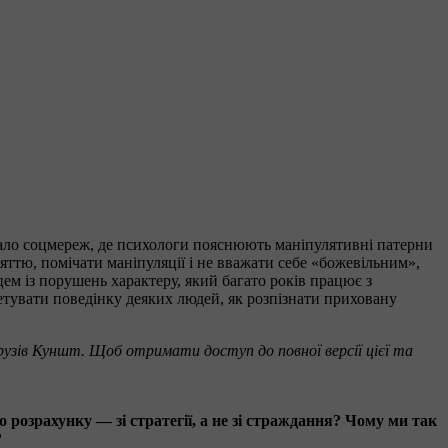
вало соцмереж, де психологи пояснюють маніпулятивні патерни
яттю, помічати маніпуляції і не вважати себе «божевільним»,
ем із порушень характеру, який багато років працює з
тувати поведінку деяких людей, як розпізнати приховану
зів Куншт. Щоб отримати доступ до повної версії цієї та
 розрахунку — зі стратегії, а не зі страждання? Чому ми так
?