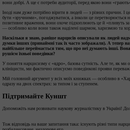
вони добрі. А ще є потреби аудиторії, перед якою вони «грають
Іноді нам дуже потрібно вірити в людей — з різних причин. І ц
бути «зручними», погоджуватися, а інколи це перетворюється н
позитивне враження, вони охоче підхоплюють це й «пливуть за
— особливо коли вони також наділені шармом, харизмою та х
Наскільки я знаю, раніше нарцисів описували як людей надм
думки інших (принаймні так їх часто зображали). А тепер н
найбільше переймається тим, що про неї думають інші. Вон
рушієм їхньої поведінки?
У поняття нарцисизму є «ядро», базова сутність. Але те, як ми
клініцисти, ми фактично описуємо поведінкові прояви переваж
Мій головний аргумент у всіх моїх книжках — особливо в «Характ
одразу на двох спектрах: за типом і за ступенем.
Підтримайте Куншт
Допоможіть нам розвивати наукову журналістику в Україні! До
Тож відповідь на ваше запитання така: існують різні типи нарц
розбалансоване, нездорове его.