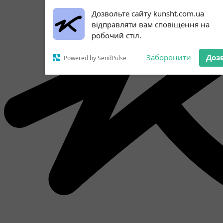
Subscribe to our
Дозвольте сайту kunsht.com.ua
notifications!
відправляти вам сповіщення на
To enable permission prompts, click
робочий стіл.
on the notification icon
Заборонити
Доз
Powered by SendPulse