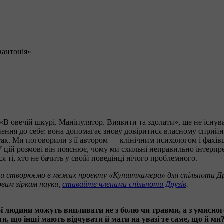
вантонія»
В овечій шкурі. Маніпулятор. Виявити та здолати», ще не існу
нення до себе: вона допомагає знову довіритися власному сприйн
ак. Ми поговорили з її автором — клінічним психологом і фахівц
цій розмові він пояснює, чому ми схильні неправильно інтерпре
 ті, хто не бачить у своїй поведінці нічого проблемного.
и створюємо в межах проєкту «Куншткамера» для спільноти Дру
вим зіркам науки,
ставайте членами спільноти Друзів
.
ї людини можуть випливати не з болю чи травми, а з умисного
ти, що інші мають відчувати й мати на увазі те саме, що й ми