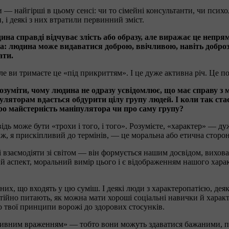
— найгірші в цьому сенсі: чи то сімейні консультанти, чи психо
, і деякі з них втратили первинний зміст.
на справді відчуває злість або образу, але виражає це непря
ша: людина може видаватися доброю, ввічливою, навіть добро
ати.
е ви тримаєте це «під прикриттям». І це дуже активна річ. Це п
міти, чому людина не одразу усвідомлює, що має справу з ма
уляторам вдається обдурити цілу групу людей. І коли так стає
о майстерність маніпулятора чи про саму групу?
відь може бути «трохи і того, і того». Розумієте, «характер» — 
 ж, я прискіпливий до термінів, — це моральна або етична сторон
іт і взаємодіяти зі світом — він формується нашим досвідом, вих
ий аспект, моральний вимір цього і є відображенням нашого харак
нних, що входять у цю суміш. І деякі люди з характеропатією, де
ійно питають, як можна мати хороші соціальні навички й характ
 твої принципи ворожі до здорових стосунків.
тивним враженням» — тобто вони можуть здаватися бажаними, пр