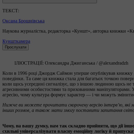
ТЕКСТ:
Оксана Брошнівська
Наукова журналістка, редакторка «Куншт», авторка книжки «К
Куншткамера
Прослухати
ІЛЮСТРАЦІЇ: Олександра Джиганська / @alexandradzh
Коли в 1996 році Джордж Саймон уперше опублікував книжку «
поведінки. Та саме ця книжка стала для багатьох точкою повер
коли щось усередині сигналізує, що з іншою людиною щось не т
агресивними особистостями та прихованими маніпуляторами. У 
агресію, чому культура формує характер — і чи можуть змінитися
Нижче ви можете прочитати скорочену версію інтерв’ю, які м
інших розмов, а також мати змогу поставити запитання світо
Чому, на вашу думку, нам так складно прийняти, що дії іншо
схильні універсалізувати власну емоційну логіку й припуска