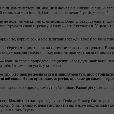
ливий, компенсаторний, або, як я називаю в книжці, більш «нев
ній стиль взаємин інший, і їхні шанси на певний успіх у терапії
 це не поза, не маска і не компенсація. Вони справді думають, що
нструвати свою перевагу й силу — і застосувати її. У цього тип
арцис те, нарцис се», а моє запитання завжди таке: про який тип
 не розберетеся з цим точно, ви не зможете якісно працювати. В
нди у власній голові» — але вони не прагнуть завдати шкоди і 
і, — вони за своєю природою нарцисичні, але йдуть далі: вони на
типів, і я теж описую їх у книжках.
о тих, хто прагне домінувати й маніпулювати, щоб отримати 
стої обізнаності про приховану агресію, що саме дозволяє лю
евен, що слово «природно» тут найточніше. Радше річ у тім, що
ну. Більшість із нас щось відчуває. Гевін де Беккер багато років
 хижаком. У нас виникає певна інстинктивна, майже рефлекторна р
 що нам некомфортно.