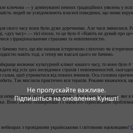
ле ключова — у домінуванні певних традиційних уявлень у психоло
ільшість людей не усвідомлюють власної поведінки, що ними керую
ля свого часу вони були дуже доречними. Але часи змінилися. Ра
мці, «дух часу» — тієї епохи, то це було б «Навіть не думай про 
лися з ірраціональними страхами та невпевненістю.
 бачимо того, що він називав істеричною сліпотою чи істерични
дкістю навіть тоді, а тепер ми взагалі цього не бачимо.
найкраще визначає культурний клімат нашого часу, то воно було б 
ждати від усіх цих несвідомих страхів і невпевненостей, сьогодн
ьо гальм, щоб утриматися від певних вчинків. Ось головна причин
обить. Так мислила практично вся терапія. Роками вважалося, 
Не пропускайте важливе.
льш невротичних, ніж
. Але в наш час явище, яке 
Підпишіться на оновлення Куншт!
характеропатів
охи. Воно значно поширеніше і є набагато серйознішою проблемо
 вебінарах з провідними українськими і світовими науковцями!