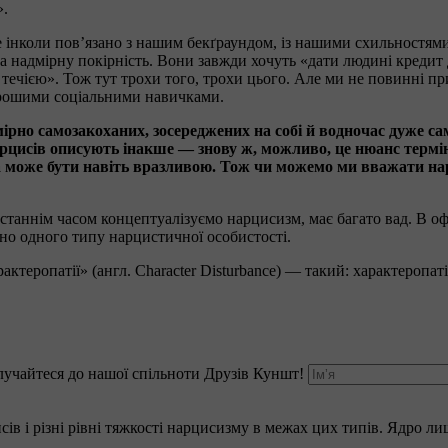
».
е інколи пов’язано з нашим бекґраундом, із нашими схильностями.
а надмірну покірність. Вони завжди хочуть «дати людині кредит 
 течією». Тож тут трохи того, трохи цього. Але ми не повинні п
орошими соціальними навичками.
ірно самозакоханих, зосереджених на собі й водночас дуже с
арцисів описують інакше — знову ж, можливо, це нюанс термін
а може бути навіть вразливою. Тож чи можемо ми вважати нар
 останнім часом концептуалізуємо нарцисизм, має багато вад. В 
но одного типу нарцистичної особистості.
еропатії» (англ. Character Disturbance) — такий: характеропатія,
лучайтеся до нашої спільноти Друзів Куншт!
исів і різні рівні тяжкості нарцисизму в межах цих типів. Ядро