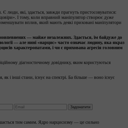
 Є люди, які, здається, завжди прагнуть пристосовуватися:
довіри». І тому, коли вправний маніпулятор створює дуже
рименшувати вплив, який мають деякі приховані маніпулятори
амовпевнених — майже незалежних. Здається, їм байдуже до
ології — але нині «нарцис» часто означає людину, яка якраз
цисів характеропатами, і чи є прихована агресія головним
офіційному діагностичному довіднику, яким користуються
 як і інші стани, існує на спектрі. Ба більше — воно існує
Задонатити
 лишається тим самим. Ядро нарцисизму — це сильно