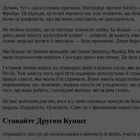
Думаю, тут є одна головна причина. Насправді причин багато, а
Фройда. Ці підходи, ці теорії змусили нас усіх повірити, що б
болю та конфліктів, про які вони самі навіть не здогадуються.
Не можна сказати, що ці погляди повністю хибні. Ба більше — д
девіз, який описує культурний клімат — zeitgeist, як кажуть ні
базові людські потяги й імпульси — були приховані. Люди боро
Ми більше не бачимо випадків, які бачив Зиґмунд Фройд. Ми не
мали психологічне коріння. Сьогодні цього вже немає. Це було рі
І я також любив казати на семінарах: якби існувало гасло, яке 
Do It). Тож замість того, щоб бути надмірно затиснутими й стра
бракує совісті, яка могла б їх стримати. Вони мають недостатн
переконання, що, можливо, людина просто не усвідомлює, що р
того, що вона робить, і несвідомі мотиви, які за цим стоять.
Це має значення для тих, кого я у своїх книжках описую як бі
мораль. Порядність. Цілісність. Саме це є феноменом нашої еп
Ставайте Другом Куншт
Отримайте доступ до ексклюзивного контенту й беріть участь у