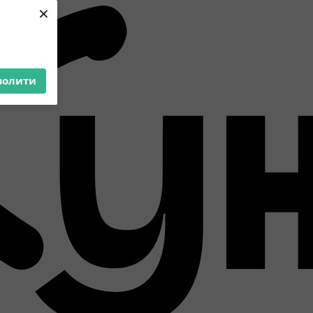
×
волити