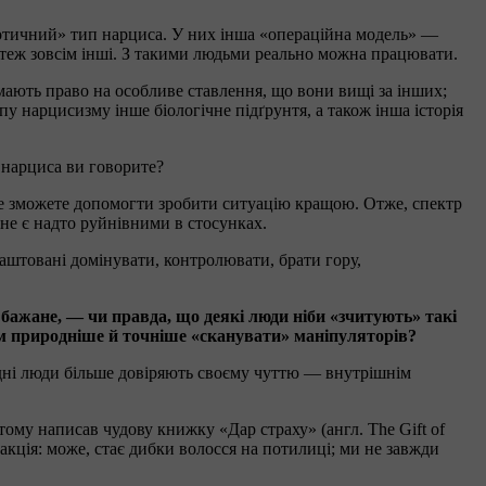
ротичний» тип нарциса. У них інша «операційна модель» —
 — теж зовсім інші. З такими людьми реально можна працювати.
 мають право на особливе ставлення, що вони вищі за інших;
у нарцисизму інше біологічне підґрунтя, а також інша історія
 нарциса ви говорите?
и не зможете допомогти зробити ситуацію кращою. Отже, спектр
не є надто руйнівними в стосунках.
лаштовані домінувати, контролювати, брати гору,
бажане, — чи правда, що деякі люди ніби «зчитують» такі
дям природніше й точніше «сканувати» маніпуляторів?
 одні люди більше довіряють своєму чуттю — внутрішнім
 тому написав чудову книжку «Дар страху» (англ. The Gift of
еакція: може, стає дибки волосся на потилиці; ми не завжди