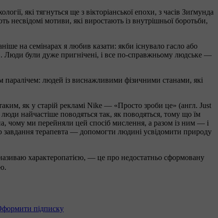
гії, які тягнуться ще з вікторіанської епохи, з часів Зиґмунда
ть несвідомі мотиви, які виростають із внутрішньої боротьби,
ніше на семінарах я любив казати: якби існувало гасло або
це». Люди були дуже пригнічені, і все по-справжньому людське —
м паралічем: людей із виснажливими фізичними станами, які
таким, як у старій рекламі Nike — «Просто зроби це» (англ. Just
і люди найчастіше поводяться так, як поводяться, тому що їм
а, чому ми перейняли цей спосіб мислення, а разом із ним — і
що завдання терапевта — допомогти людині усвідомити природу
я називаю характеропатією, — це про недостатньо сформовану
ю.
Оформити підписку