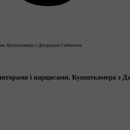
исами. Куншткамера з Джорджем Саймоном
уляторами і нарцисами. Куншткамера з