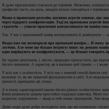
Я дуже прискіпливо ставлюся до термінів. Можливо, клініцисти 
професіях часто, на жаль, занадто вільно поводяться з термінами
Якщо я правильно розумію, пасивна агресія означає, що люди
через відкриту конфронтацію. Тоді як прихована агресія ін
стратегія — умисне прагнення контролювати чи маніпулюв
Так. У вас є прихований намір контролювати й домінувати — ал
Якщо вже ми заговорили про приховані наміри… Я можу зрозу
логічно. Але мене ще більше інтригує інше: як деяким маніп
одно вирішують не конфронтувати, — це більше говорить пр
Це чудове запитання, і, звісно, природно припустити, що відпо
багато чинників. А характер, як я вживаю цей термін — і знову
У всіх нас є особистість. У всіх нас є певний спосіб бачити св
визначає те, як ми зазвичай функціонуємо в світі. Але моральн
цінності, принципи дії, етику.
А в епоху характеропатії маємо багато різних особистісних змі
Вони розвинули цілком пристойні соціальні навички. Мене пост
водночас порушення — якщо в тебе немає принципів. Або якщо
Деякі люди дуже добре володіють тим, що ми називаємо «пози