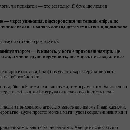
логи, чи психіатри — хто завгодно. Я бачу, що люди в
мо — через уникання, відсторонення чи тонкий опір, а не
зичливо налаштованою, але під цією чемністю є прорахована
отребує активного розрахунку.
ніпулятором — із кимось, у кого є приховані наміри. Це
ться, а члени групи відчувають, що «щось не так», але все
дуже широке поняття, і на формування характеру впливають
а нашої особистості.
ованням, біологічними схильностями, темпераментом. Багато чого
теру: наскільки ми інтегрували в свою особистість певні
які люди з прихованою агресією мають дар шарму й дар харизми.
еропатію. Дуже просто: можна мати чудові соціальні навички й
ивабливими, навіть магнетичними. Але це не означає, що