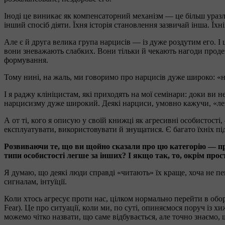
Іноді це виникає як компенсаторний механізм — це більш ураз
інший спосіб діяти. Їхня історія становлення зазвичай інша. Їх
Але є й друга велика група нарцисів — із дуже роздутим его. І
вони зневажають слабких. Вони тільки й чекають нагоди продемо
формування.
Тому нині, на жаль, ми говоримо про нарцисів дуже широко: «н
І я раджу клініцистам, які приходять на мої семінари: доки ви
нарцисизму дуже широкий. Деякі нарциси, умовно кажучи, «леге
А от ті, кого я описую у своїй книжці як агресивні особистост
експлуатувати, використовувати й знущатися. Є багато їхніх під
Розвиваючи те, що ви щойно сказали про цю категорію — пр
типи особистості легше за інших? І якщо так, то, окрім про
Я думаю, що деякі люди справді «читають» їх краще, хоча не п
сигналам, інтуїції.
Коли хтось агресує проти нас, цілком нормально перейти в оборо
Fear). Це про ситуації, коли ми, по суті, опиняємося поруч із
можемо чітко назвати, що саме відбувається, але точно знаємо,