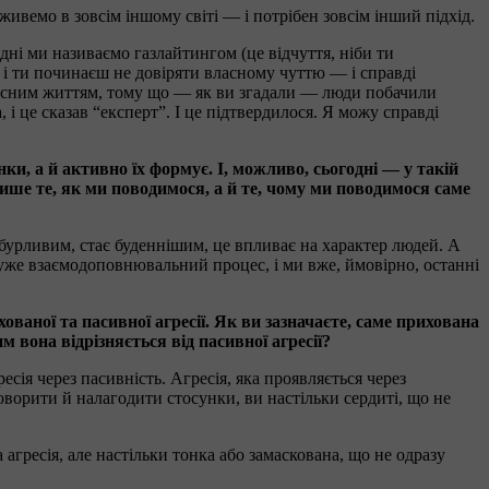
ивемо в зовсім іншому світі — і потрібен зовсім інший підхід.
дні ми називаємо газлайтингом (це відчуття, ніби ти
, і ти починаєш не довіряти власному чуттю — і справді
ласним життям, тому що — як ви згадали — люди побачили
 і це сказав “експерт”. І це підтвердилося. Я можу справді
и, а й активно їх формує. І, можливо, сьогодні — у такій
лише те, як ми поводимося, а й те, чому ми поводимося саме
обурливим, стає буденнішим, це впливає на характер людей. А
уже взаємодоповнювальний процес, і ми вже, ймовірно, останні
ованої та пасивної агресії. Як ви зазначаєте, саме прихована
м вона відрізняється від пасивної агресії?
есія через пасивність. Агресія, яка проявляється через
говорити й налагодити стосунки, ви настільки сердиті, що не
агресія, але настільки тонка або замаскована, що не одразу