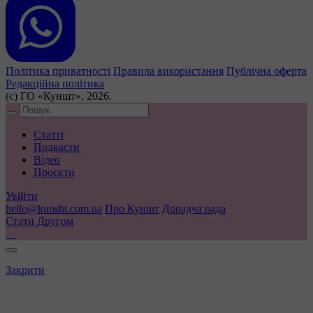
Політика приватності
Правила використання
Публічна оферта
Редакційна політика
(с) ГО «Куншт», 2026.
Статті
Подкасти
Відео
Проєкти
Увійти
hello@kunsht.com.ua
Про Куншт
Дорадча рада
Стати Другом
Закрити