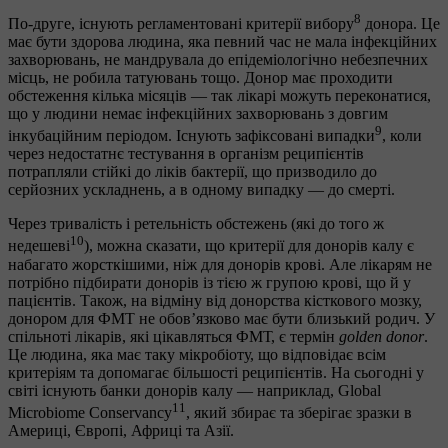
8
По-друге, існують регламентовані критерії вибору
донора. Це
має бути здорова людина, яка певний час не мала інфекційних
захворювань, не мандрувала до епідеміологічно небезпечних
місць, не робила татуювань тощо. Донор має проходити
обстеження кілька місяців — так лікарі можуть переконатися,
що у людини немає інфекційних захворювань з довгим
9
інкубаційним періодом. Існують зафіксовані випадки
, коли
через недостатнє тестування в організм реципієнтів
потрапляли стійкі до ліків бактерії, що призводило до
серйозних ускладнень, а в одному випадку — до смерті.
Через тривалість і ретельність обстежень (які до того ж
10
недешеві
), можна сказати, що критерії для донорів калу є
набагато жорсткішими, ніж для донорів крові. Але лікарям не
потрібно підбирати донорів із тією ж групою крові, що й у
пацієнтів. Також, на відміну від донорства кісткового мозку,
донором для ФМТ не обов’язково має бути близький родич. У
спільноті лікарів, які цікавляться ФМТ, є термін
golden donor
.
Це людина, яка має таку мікробіоту, що відповідає всім
критеріям та допомагає більшості реципієнтів. На сьогодні у
світі існують банки донорів калу — наприклад, Global
11
Microbiome Conservancy
, який збирає та зберігає зразки в
Америці, Європі, Африці та Азії.