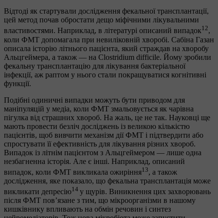
Відтоді як стартували дослідження фекальної трансплантації,
цей метод почав обростати дещо міфічними лікувальними
12
властивостями. Наприклад, в літературі описаний випадок
,
коли ФМТ допомагала при невиліковній хворобі. Сабіна Газан
описала історію літнього пацієнта, який страждав на хворобу
Альцгеймера, а також — на Clostridium difficile. Йому зробили
фекальну трансплантацію для лікування бактеріальної
інфекції, аж раптом у нього стали покращуватися когнітивні
функції.
Подібні одиничні випадки можуть бути приводом для
маніпуляцій у медіа, коли ФМТ змальовується як чарівна
пігулка від страшних хвороб. На жаль, це не так. Науковці ще
мають провести безліч досліджень із великою кількістю
пацієнтів, щоб вивчити механізм дії ФМТ і підтвердити або
спростувати її ефективність для лікування різних хвороб.
Випадок із літнім пацієнтом з Альцгеймером — лише одна
незбагненна історія. Але є інші. Наприклад, описаний
13
випадок, коли ФМТ викликала ожиріння
, а також
дослідження, яке показало, що фекальна трансплантація може
14
викликати депресію
у щурів. Виникнення цих захворювань
після ФМТ пов’язане з тим, що мікроорганізми в нашому
кишківнику впливають на обмін речовин і синтез
нейромедіаторів. Тож нова мікробіота може запустити