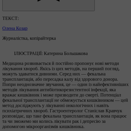
ТЕКСТ:
Олена Козар
Журналістка, копірайтерка
ІЛЮСТРАЦІЇ: Катерина Большакова
Медицина розвивається й постійно пропонує нові методи
лікування хвороб. Якісь із цих методів, на перший погляд,
можуть здаватися дивними. Серед них — фекальна
трансплантація, або пересадка калу від здорового донора.
Попри неоднозначне звучання, це — один із найефективніших
методів лікування антибіотикорезистентної інфекції, яка
вражає кишківник і може призводити до смерті. Потенціал
фекальної трансплантації не обмежується кишківником — цей
метод досліджують у лікуванні онкологічних і навіть
психіатричних хвороб. Гастроентеролог Станіслав Кравчук
розповідає, що таке фекальна трансплантація, як вона працює
та чи зможемо ми колись лікувати рак і депресію за
допомогою мікроорганізмів кишківника.