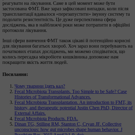
реагувати на лікування. Саме в цей момент може бути
застосована ФМТ. Вже зараз зафіксовані випадки, коли після
трансплантації вдавалося «перезапустити» імунну систему та
подолати резистентність. Це дуже перспективна сфера
досліджень, яка в найближчі роки може потрапити в офіційні
протоколи лікування.
Інші сфери вивчення ФМТ також цікаві й потенційно корисні
для лікування багатьох хвороб. Хоч зараз вони перебувають на
початкових етапах досліджень, ми можемо сподіватися, що
колись пересадка мікробіоти кишківника допоможе нам
покращити якість життя людей.
Посилання:
Чому тварини їдять кал?
Fecal Microbiota Transplants. Too Simple to be Safe? Case
Histories of Transformational Advances.
Fecal Microbiota Transplantation. An introduction to FMT, its
history, and therapeutic potential Justin Chen PhD, Director of
External Affairs.
Fecal Microbiota Products. FDA.
Dinan TG, Stilling RM, Stanton C, Cryan JF. Collective
unconscious: how gut microbes shape human behavior. J
Psychiatr Res. 2015 Apr;63:1-9. doi: