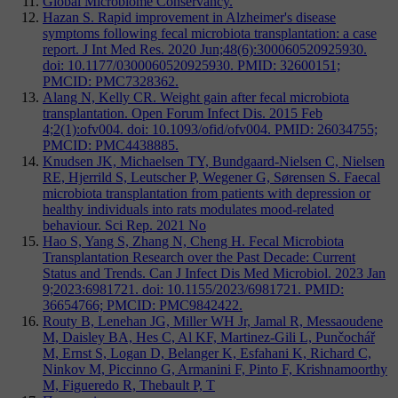
Global Microbiome Conservancy.
Hazan S. Rapid improvement in Alzheimer's disease
symptoms following fecal microbiota transplantation: a case
report. J Int Med Res. 2020 Jun;48(6):300060520925930.
doi: 10.1177/0300060520925930. PMID: 32600151;
PMCID: PMC7328362.
Alang N, Kelly CR. Weight gain after fecal microbiota
transplantation. Open Forum Infect Dis. 2015 Feb
4;2(1):ofv004. doi: 10.1093/ofid/ofv004. PMID: 26034755;
PMCID: PMC4438885.
Knudsen JK, Michaelsen TY, Bundgaard-Nielsen C, Nielsen
RE, Hjerrild S, Leutscher P, Wegener G, Sørensen S. Faecal
microbiota transplantation from patients with depression or
healthy individuals into rats modulates mood-related
behaviour. Sci Rep. 2021 No
Hao S, Yang S, Zhang N, Cheng H. Fecal Microbiota
Transplantation Research over the Past Decade: Current
Status and Trends. Can J Infect Dis Med Microbiol. 2023 Jan
9;2023:6981721. doi: 10.1155/2023/6981721. PMID:
36654766; PMCID: PMC9842422.
Routy B, Lenehan JG, Miller WH Jr, Jamal R, Messaoudene
M, Daisley BA, Hes C, Al KF, Martinez-Gili L, Punčochář
M, Ernst S, Logan D, Belanger K, Esfahani K, Richard C,
Ninkov M, Piccinno G, Armanini F, Pinto F, Krishnamoorthy
M, Figueredo R, Thebault P, T