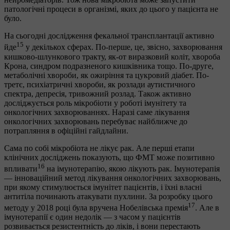
патологічні процеси в організмі, яких до цього у пацієнта не
було.
На сьогодні дослідження фекальної трансплантації активно
15
йде
у декількох сферах. По-перше, це, звісно, захворювання
кишково-шлункового тракту, як-от виразковий коліт, хвороба
Крона, синдром подразненого кишківника тощо. По-друге,
метаболічні хвороби, як ожиріння та цукровий діабет. По-
третє, психіатричні хвороби, як розлади аутистичного
спектра, депресія, тривожний розлад. Також активно
досліджується роль мікробіоти у роботі імунітету та
онкологічних захворюваннях. Наразі саме лікування
онкологічних захворювань перебуває найближче до
потрапляння в офіційні гайдлайни.
Сама по собі мікробіота не лікує рак. Але перші етапи
клінічних досліджень показують, що ФМТ може позитивно
16
впливати
на імунотерапію, якою лікують рак. Імунотерапія
— інноваційний метод лікування онкологічних захворювань,
при якому стимулюється імунітет пацієнтів, і їхні власні
антитіла починають атакувати пухлини. За розробку цього
17
методу у 2018 році була вручена Нобелівська премія
. Але в
імунотерапії є один недолік — з часом у пацієнтів
розвивається резистентність до ліків, і вони перестають