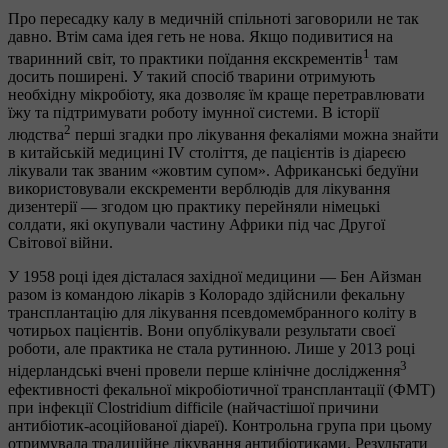
Про пересадку калу в медичній спільноті заговорили не так
давно. Втім сама ідея геть не нова. Якщо подивитися на
1
тваринний світ, то практики поїдання екскрементів
там
досить поширені. У такий спосіб тварини отримують
необхідну мікробіоту, яка дозволяє їм краще перетравлювати
їжу та підтримувати роботу імунної системи. В історії
2
людства
перші згадки про лікування фекаліями можна знайти
в китайській медицині IV століття, де пацієнтів із діареєю
лікували так званим «жовтим супом». Африканські бедуїни
використовували екскременти верблюдів для лікування
дизентерії — згодом цю практику перейняли німецькі
солдати, які окупували частину Африки під час Другої
Світової війни.
У 1958 році ідея дісталася західної медицини — Бен Айзман
разом із командою лікарів з Колорадо здійснили фекальну
трансплантацію для лікування псевдомембранного коліту в
чотирьох пацієнтів. Вони опублікували результати своєї
роботи, але практика не стала рутинною. Лише у 2013 році
3
нідерландські вчені провели перше клінічне дослідження
ефективності фекальної мікробіотичної трансплантації (ФМТ)
при інфекції Clostridium difficile (найчастішої причини
антибіотик-асоційованої діареї). Контрольна група при цьому
отримувала традиційне лікування антибіотиками. Результати