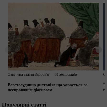
Озвучена стаття
Здоров'я —
04 листопада
Оз
Вегетосудинна дистонія: що ховається за
І
несправжнім діагнозом
п
Популярні статті