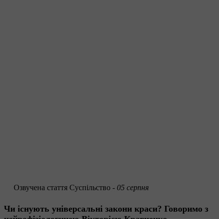
Озвучена стаття
Суспільство -
05 серпня
Чи існують універсальні закони краси? Говоримо з
нейрофізіологинею Вікторією Кравченко