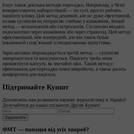
Існує також декілька методів пересадки. Наприклад, у Чехії
використовують найпростіший — по суті, просто роблять
пацієнту клізму. Цей метод дешевий, але не дуже ефективний,
позаяк суспензія не потрапляє глибоко у кишківник. Інший
метод — колоноскопія або гастроскопія. Суспензію вводять
ендоскопічно через кишківник або через стравохід. Цей метод
ефективніший, ніж попередній, але він також більш
інвазивний і пов’язаний із неприємними відчуттями.
Зараз активно впроваджується третій метод — суспензія
заморожується та капсулюється. Пацієнту треба лише
проковтнути капсулу, як звичайні ліки. Такий метод є
ефективним для пересадки нової мікробіоти, а також досить
комфортним для пацієнта.
Підтримайте Куншт
Допоможіть нам розвивати наукову журналістику в Україні!
Долучайтеся до нашої спільноти Друзів Куншт!
Задонатити
ФМТ — панацея від усіх хвороб?