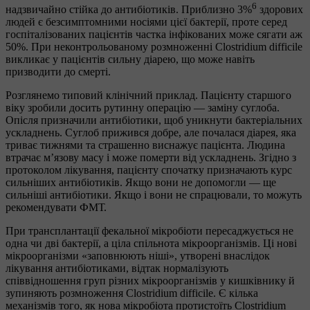
6
надзвичайно стійка до антибіотиків. Приблизно 3%
здорових
людей є безсимптомними носіями цієї бактерії, проте серед
госпіталізованих пацієнтів частка інфікованих може сягати аж
50%. При неконтрольованому розмноженні Clostridium difficile
викликає у пацієнтів сильну діарею, що може навіть
призводити до смерті.
Розглянемо типовий клінічний приклад. Пацієнту старшого
віку зробили досить рутинну операцію — заміну суглоба.
Опісля призначили антибіотики, щоб уникнути бактеріальних
ускладнень. Суглоб прижився добре, але почалася діарея, яка
триває тижнями та страшенно виснажує пацієнта. Людина
втрачає м’язову масу і може померти від ускладнень. Згідно з
протоколом лікування, пацієнту спочатку призначають курс
сильніших антибіотиків. Якщо вони не допомогли — ще
сильніші антибіотики. Якщо і вони не спрацювали, то можуть
рекомендувати ФМТ.
При трансплантації фекальної мікробіоти пересаджується не
одна чи дві бактерії, а ціла спільнота мікроорганізмів. Ці нові
мікроорганізми «заповнюють ніші», утворені внаслідок
лікування антибіотиками, відтак нормалізують
співвідношення груп різних мікроорганізмів у кишківнику й
зупиняють розмноження Clostridium difficile. Є кілька
механізмів того, як нова мікробіота протистоїть Clostridium