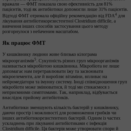
вражали — ФМТ показала свою ефективність для 81%
пацієнтів, тоді як антибіотики допомогли лише 31% пацієнтів.
4
Відтоді ФМТ отримала офіційну рекомендацію від FDA
для
лікування антибіотикорезистентної Clostridium difficile, а
вивчення інших способів застосування цього методу
розгорнулося з небаченим масштабом.
Як працює ФМТ
У кишківнику людини живе близько кілограма
5
мікроорганізмів
. Сукупність різних груп мікроорганізмів
називається мікробіотою кишківника. Мікробіота не лише
допомагає нам перетравлювати їжу та засвоювати
мікроелементи, але й виробляє вітаміни, впливає на
нейромедіатори та імунну систему. Іноді співвідношення груп
мікробіоти може змінюватися, й тоді ми стикаємося з
неприємними симптомами. Так, наприклад, відбувається
внаслідок прийому антибіотиків.
Антибіотики зменшують кількість бактерій у кишківнику,
даючи простір і можливості для розмноження грибків чи
інших антибіотикорезистентних бактерій. Одним із частих
ускладнень при лікуванні антибіотиками є інфекція
Clostridium difficile. Ця бактерія може утворювати спори й