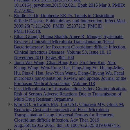
10.1016/j.jpsychires.2015.02.021. Epub 2015 Mar 3. PMID:
25772005.
Riddle DJ Dr, Dubberke ER Dr. Trends in Clostridium
difficile Disease: Epidemiology and Intervention. Infect Med.
2009;26(7):211-220. PMID: 25237212; PMCID:
PMC4165518.
Ethan Gough, Henna Shaikh, Amee R. Manges, Systematic
Review of Intestinal Microbiota Transplantation (Fecal
Bacteriotherapy) for Recurrent Clostridium difficile Infection,
Clinical Infectious Diseases, Volume 53, Issue 10, 15
November 2011, Pages 994–100
Jiunn-Wei Wang, Chao-Hung Kuo, Fu-Chen Kuo, Yao-
Kuang Wang, Wen-Hung Hsu, Fang-Jung Yu, Huang-Ming
Hu, Ping-I. Hsu, Jaw-Yuan Wang, Deng-Chyang Wu, Fecal
microbiota transplantation: Review and update, Journal of the
Formosan Medical Association, Volume 118
Fecal Microbiota for Transplantation: Safety Communication-
Risk of Serious Adverse Reactions Due to Transmission of
Multi-Drug Resistant Organisms.
Kim KO, Schwartz MA, Lin OST, Chiorean MV, Gluck M.
Reducing Cost and Complexity of Fecal Microbiota
Transplantation Using Universal Donors for Recurrent
Clostridium difficile Infection. Adv Ther. 2019
Aug;36(8):2052-2061. doi: 10.1007/s12325-019-00974-x.