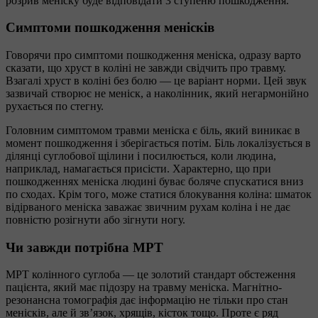
розрив меніску буде відповідати 3 ступеню пошкодження.
Симптоми пошкодження менісків
Говорячи про симптоми пошкодження меніска, одразу варто
сказати, що хруст в коліні не завжди свідчить про травму.
Взагалі хруст в коліні без болю — це варіант норми. Цей звук
зазвичай створює не меніск, а наколінник, який негармонійно
рухається по стегну.
Головним симптомом травми меніска є біль, який виникає в
момент пошкодження і зберігається потім. Біль локалізується в
ділянці суглобової щілини і посилюється, коли людина,
наприклад, намагається присісти. Характерно, що при
пошкодженнях меніска людині буває боляче спускатися вниз
по сходах. Крім того, може статися блокування коліна: шматок
відірваного меніска заважає звичним рухам коліна і не дає
повністю розігнути або зігнути ногу.
Чи завжди потрібна МРТ
МРТ колінного суглоба — це золотий стандарт обстеження
пацієнта, який має підозру на травму меніска. Магнітно-
резонансна томографія дає інформацію не тільки про стан
менісків, але й зв’язок, хрящів, кісток тощо. Проте є ряд