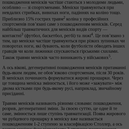
пошкодження менісків частіше стаються з молодими людьми,
особливо — зі спортсменами. Меніски травмуються при
невдалих стрибках, вивихах ноги, падіннях на коліно тощо.
2
Приблизно 15% гострих травм
коліна у професійних
спортсменів пов’язані саме з пошкодженням менісків. Серед
найбільш травматичних для менісків видів спорту —
3
4
контактні
(футбол, баскетбол, регбі) та лижі
. Це пов’язано з
тим, що меніски частіше травмуються при різких зупинках чи
поворотах ноги, які бувають, коли футболісти обводять інших
гравців чи коли лижники спускаються гірськими схилами.
5
Також травми менісків часто виникають у військових
.
А ось вікові, дегенеративні пошкодження менісків притаманні
будь-яким людям, не обов’язково спортсменам, після 30 років.
В менісках починають формуватися жирові прошарки. Через
це товщина меніска змінюється, і його може «зажувати» між
двома кістками при будь-якому русі, наприклад, звичайному
присіданні.
Травми менісків називають різними словами: пошкодження,
розрив, дегенеративні зміни. За своєю суттю, це одне й те
саме, змінюється лише ступінь травматизації. Поява жирового
чи рубцевого прошарку в меніску вже називається
пошкодженням 1-2 ступеню за класифікацією Столлер, а ось