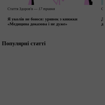
Стаття
Здоров'я —
17 травня
Оз
Я уколів не боюся: уривок з книжки
Д
«Медицина доказова і не дуже»
д
Популярні статті