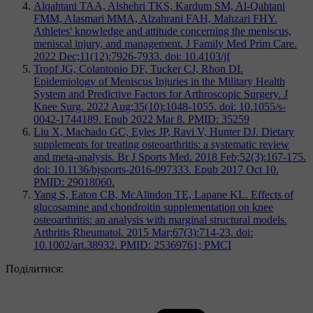
Alqahtani TAA, Alshehri TKS, Kardum SM, Al-Qahtani
FMM, Alasmari MMA, Alzahrani FAH, Mahzari FHY.
Athletes' knowledge and attitude concerning the meniscus,
meniscal injury, and management. J Family Med Prim Care.
2022 Dec;11(12):7926-7933. doi: 10.4103/jf
Tropf JG, Colantonio DF, Tucker CJ, Rhon DI.
Epidemiology of Meniscus Injuries in the Military Health
System and Predictive Factors for Arthroscopic Surgery. J
Knee Surg. 2022 Aug;35(10):1048-1055. doi: 10.1055/s-
0042-1744189. Epub 2022 Mar 8. PMID: 35259
Liu X, Machado GC, Eyles JP, Ravi V, Hunter DJ. Dietary
supplements for treating osteoarthritis: a systematic review
and meta-analysis. Br J Sports Med. 2018 Feb;52(3):167-175.
doi: 10.1136/bjsports-2016-097333. Epub 2017 Oct 10.
PMID: 29018060.
Yang S, Eaton CB, McAlindon TE, Lapane KL. Effects of
glucosamine and chondroitin supplementation on knee
osteoarthritis: an analysis with marginal structural models.
Arthritis Rheumatol. 2015 Mar;67(3):714-23. doi:
10.1002/art.38932. PMID: 25369761; PMCI
Поділитися: