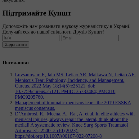
Підтримайте Куншт
Допоможіть нам розвивати наукову журналістику в Україні!
Долучайтеся до нашої спільноти Друзів Куншт!
Задонатити
Посилання:
Luvsannyam E, Jain MS, Leitao AR, Maikawa N, Leitao AE.
Meniscus Tear: Pathology, Incidence, and Management.
Cureus. 2022 May 18;14(5):e25121. doi:
10.7759/cureus.25121. PMID: 35733484; PMCID:
PMC9205760.
Management of traumatic meniscus tears: the 2019 ESSKA
meniscus consensus.
D’Ambrosi, R., Meena, A., Raj, A. et al. In elite athletes with
meniscal injuries, always repair the lateral, think about the
medial! A systematic review. Knee Surg Sports Traumatol
Arthrosc 31, 2500–2510 (2023).
https://doi.org/10.1007/s00167-022-07208-8