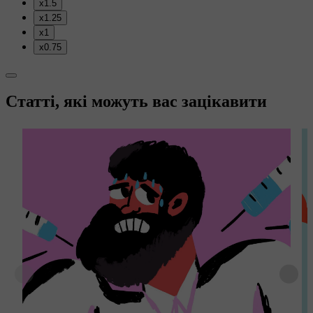
x1.5
x1.25
x1
x0.75
Статті, які можуть вас зацікавити