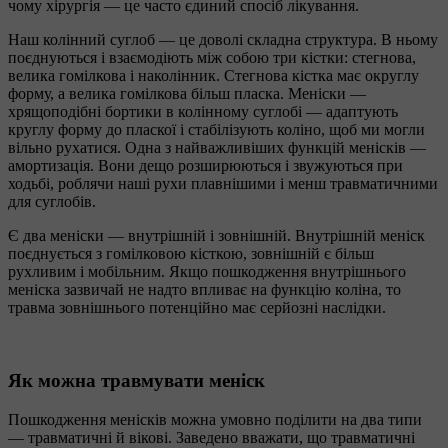
чому хірургія — це часто єдиний спосіб лікування.
Наш колінний суглоб — це доволі складна структура. В ньому
поєднуються і взаємодіють між собою три кістки: стегнова,
велика гомілкова і наколінник. Стегнова кістка має округлу
форму, а велика гомілкова більш пласка. Меніски —
хрящоподібні бортики в колінному суглобі — адаптують
круглу форму до пласкої і стабілізують коліно, щоб ми могли
вільно рухатися. Одна з найважливіших функцій менісків —
амортизація. Вони дещо розширюються і звужуються при
ходьбі, роблячи наші рухи плавнішими і менш травматичними
для суглобів.
Є два меніски — внутрішній і зовнішній. Внутрішній меніск
поєднується з гомілковою кісткою, зовнішній є більш
рухливим і мобільним. Якщо пошкодження внутрішнього
меніска зазвичай не надто впливає на функцію коліна, то
травма зовнішнього потенційно має серйозні наслідки.
Як можна травмувати меніск
Пошкодження менісків можна умовно поділити на два типи
— травматичні й вікові. Заведено вважати, що травматичні