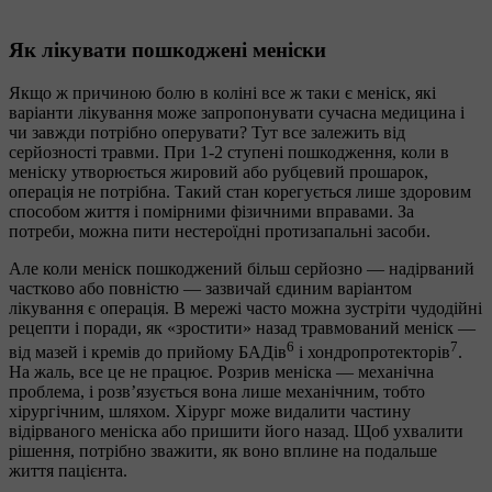
Як лікувати пошкоджені меніски
Якщо ж причиною болю в коліні все ж таки є меніск, які
варіанти лікування може запропонувати сучасна медицина і
чи завжди потрібно оперувати? Тут все залежить від
серйозності травми. При 1-2 ступені пошкодження, коли в
меніску утворюється жировий або рубцевий прошарок,
операція не потрібна. Такий стан корегується лише здоровим
способом життя і помірними фізичними вправами. За
потреби, можна пити нестероїдні протизапальні засоби.
Але коли меніск пошкоджений більш серйозно — надірваний
частково або повністю — зазвичай єдиним варіантом
лікування є операція. В мережі часто можна зустріти чудодійні
рецепти і поради, як «зростити» назад травмований меніск —
6
7
від мазей і кремів до прийому БАДів
і хондропротекторів
.
На жаль, все це не працює. Розрив меніска — механічна
проблема, і розв’язується вона лише механічним, тобто
хірургічним, шляхом. Хірург може видалити частину
відірваного меніска або пришити його назад. Щоб ухвалити
рішення, потрібно зважити, як воно вплине на подальше
життя пацієнта.