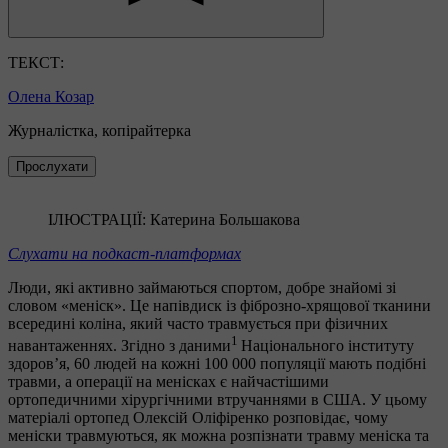
ТЕКСТ:
Олена Козар
Журналістка, копірайтерка
Прослухати
ІЛЮСТРАЦІЇ: Катерина Большакова
Слухати на подкаст-платформах
Люди, які активно займаються спортом, добре знайомі зі
словом «меніск». Це напівдиск із фіброзно-хрящової тканини
всередині коліна, який часто травмується при фізичних
1
навантаженнях. Згідно з даними
Національного інституту
здоров’я, 60 людей на кожні 100 000 популяції мають подібні
травми, а операції на менісках є найчастішими
ортопедичними хірургічними втручаннями в США. У цьому
матеріалі ортопед Олексій Оліфіренко розповідає, чому
меніски травмуються, як можна розпізнати травму меніска та