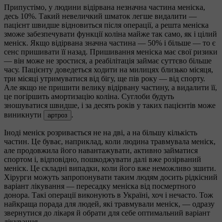
Припустімо, у людини відірвана незначна частина меніска,
десь 10%. Такий невеличкий шматок легше видалити —
пацієнт швидше відновиться після операції, а решта меніска
зможе забезпечувати функції коліна майже так само, як і цілий
меніск. Якщо відірвана значна частина — 50% і більше — то є
сенс пришивати її назад. Пришивання меніска має свої ризики
— він може не зростися, а реабілітація займає суттєво більше
часу. Пацієнту доведеться ходити на милицях близько місяця,
три місяці утримуватися від бігу, ще пів року — від спорту.
Але якщо не пришити велику відірвану частину, а видалити її,
це погіршить амортизацію коліна. Суглоби будуть
зношуватися швидше, і за десять років у таких пацієнтів може
виникнути
.
артроз
Іноді меніск розривається не на дві, а на більшу кількість
частин. Це буває, наприклад, коли людина травмувала меніск,
але продовжила його навантажувати, активно займатися
спортом і, відповідно, пошкоджувати далі вже розірваний
меніск. Це складні випадки, коли його вже неможливо зшити.
Хірурги можуть запропонувати таким людям досить рідкісний
варіант лікування — пересадку меніска від посмертного
донора. Такі операції виконують в Україні, хоч і нечасто. Тож
найкраща порада для людей, які травмували меніск, — одразу
звернутися до лікаря й обрати для себе оптимальний варіант
лікування.