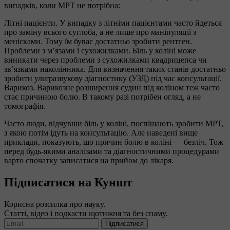
випадків, коли МРТ не потрібна:
Літні пацієнти. У випадку з літніми пацієнтами часто йдеться
про заміну всього суглоба, а не лише про маніпуляції з
менісками. Тому їм буває достатньо зробити рентген.
Проблеми з м’язами і сухожилками. Біль у коліні може
виникати через проблеми з сухожилками квадрицепса чи
зв’язками наколінника. Для визначення таких станів достатньо
зробити ультразвукову діагностику (УЗД) під час консультації.
Варикоз. Варикозне розширення судин під коліном теж часто
стає причиною болю. В такому разі потрібен огляд, а не
томографія.
Часто люди, відчувши біль у коліні, поспішають зробити МРТ,
з якою потім ідуть на консультацію. Але наведені вище
приклади, показують, що причин болю в коліні — безліч. Тож
перед будь-якими аналізами та діагностичними процедурами
варто спочатку записатися на прийом до лікаря.
Підписатися на Куншт
Корисна розсилка про науку.
Статті, відео і подкасти щотижня та без спаму.
Підписатися