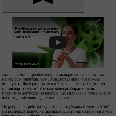
Play
Акне – найпоширеніше шкірне захворювання, яке зачіпає
майже всіх підлітків. Чому з’являється акне? Чи можна
вилікувати його раз і назавжди? А головне – які міфи про
прищі варто забути? У цьому відео розбираємося, як
правильно доглядати за шкірою, що впливає на появу акне та
які методи лікування дійсно працюють.
Це рубрика «Треба розжувати» на ютуб-каналі Куншт. У ній
ми розповідатимемо найцікавіше зі світу науки поки ви жуєте
ваш сніданок, обід чи вечерю.