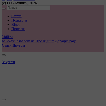
(с) ГО «Куншт», 2026.
Статті
Подкасти
Відео
Проєкти
Увійти
hello@kunsht.com.ua
Про Куншт
Дорадча рада
Стати Другом
Закрити