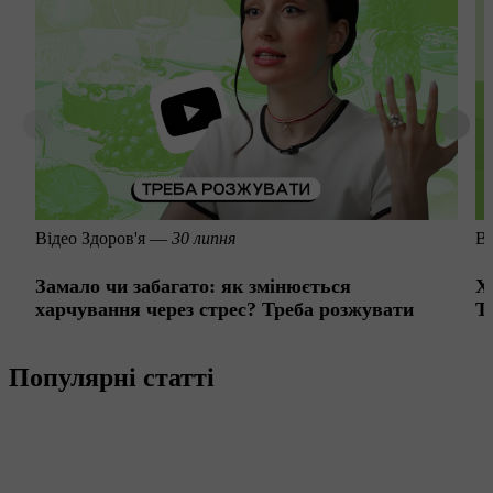
Вiдео
Здоров'я —
30 липня
Вi
Замало чи забагато: як змінюється
Х
харчування через стрес? Треба розжувати
Т
Популярні статті