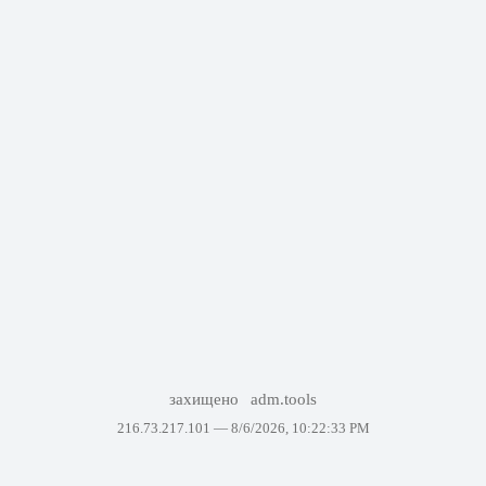
захищено
adm.tools
216.73.217.101 —
8/6/2026, 10:22:33 PM