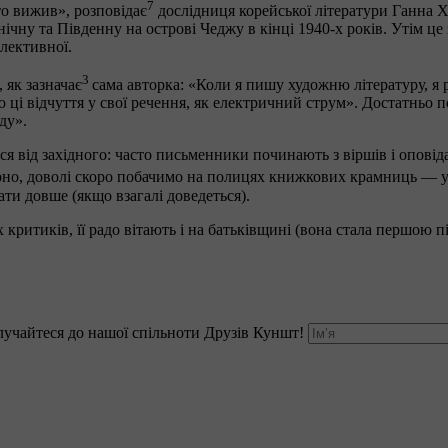
7
хто вижив», розповідає
дослідниця корейської літератури Ганна Х
ічну та Південну на острові Чеджу в кінці 1940-х років. Утім це 
колективної.
3
 як зазначає
сама авторка: «Коли я пишу художню літературу, я 
аю ці відчуття у свої речення, як електричний струм». Достатньо п
яду».
я від західного: часто письменники починають з віршів і оповідан
вірно, доволі скоро побачимо на полицях книжкових крамниць — 
ати довше (якщо взагалі доведеться).
критиків, її радо вітають і на батьківщині (вона стала першою п
лучайтеся до нашої спільноти Друзів Куншт!