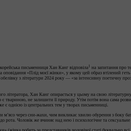
1
окорейська письменниця Хан Канг відповіла
на запитання про те
ла оповідання «Плід моєї жінки», у якому цей образ втілений геть
обелівку з літератури 2024 року — «за інтенсивну поетичну проз
го літератора, Хан Канг опирається у цьому на свою літературну
ю є твариною, не залишити її природу. Утім потім вона сама розв
ке є однією із центральних тем у творах письменниці.
м’ясо через сни-жахи, чим викликає хвилю обурення з боку батьк
о рота. Чоловік же вчиняє над нею і психологічне та сексуальне 
ки» (жінка робить за представників чоловічої статі буквально в