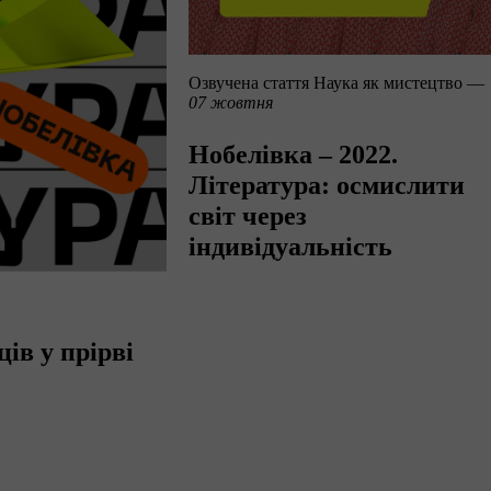
Озвучена стаття
Наука як мистецтво —
07 жовтня
Нобелівка – 2022.
Література: осмислити
світ через
індивідуальність
ів у прірві