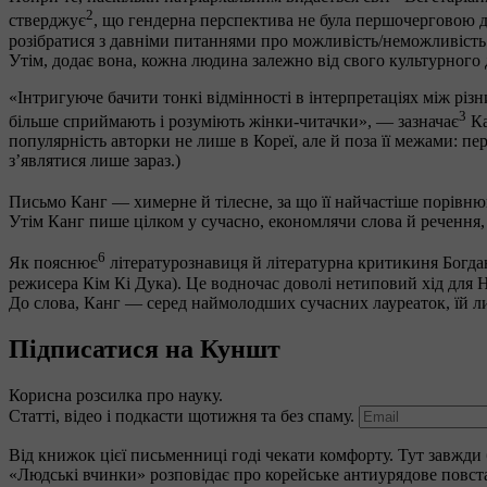
2
стверджує
, що гендерна перспектива не була першочерговою дл
розібратися з давніми питаннями про можливість/неможливість н
Утім, додає вона, кожна людина залежно від свого культурного д
«Інтригуюче бачити тонкі відмінності в інтерпретаціях між різ
3
більше сприймають і розуміють жінки-читачки», — зазначає
Ка
популярність авторки не лише в Кореї, але й поза її межами: п
зʼявлятися лише зараз.)
Письмо Канг — химерне й тілесне, за що її найчастіше порівн
Утім Канг пише цілком у сучасно, економлячи слова й речення,
6
Як пояснює
літературознавиця й літературна критикиня Богдан
режисера Кім Кі Дука). Це водночас доволі нетиповий хід для 
До слова, Канг — серед наймолодших сучасних лауреаток, їй л
Підписатися на Куншт
Корисна розсилка про науку.
Статті, відео і подкасти щотижня та без спаму.
Від книжок цієї письменниці годі чекати комфорту. Тут завжди буд
«Людські вчинки» розповідає про корейське антиурядове повстан