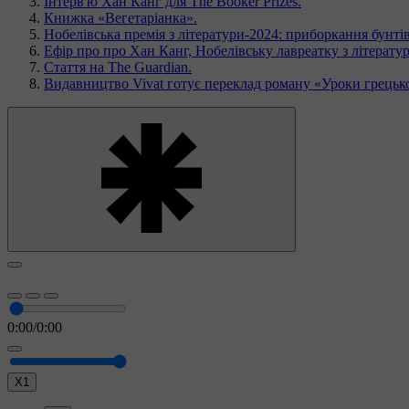
Інтерв'ю Хан Канг для The Booker Prizes.
Книжка «Вегетаріанка».
Нобелівська премія з літератури-2024: приборкання бунті
Ефір про про Хан Канг, Нобелівську лавреатку з літератур
Стаття на The Guardian.
Видавництво Vivat готує переклад роману «Уроки грецько
0:00
/
0:00
X1