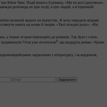
ʼюн Кйон Чанг. Події іншого її роману, «Ми не розʼєднуємося»,
завжди розповідь не про події, а про людей, а історичний
роблю великий акцент на відчуттях. Я хочу передати яскраві
оглянути навіть на назви її творів: «Твої холодні руки», «Віє
ь, а тільки згодом переходять до романів. Так було і з нею.
8
у видавництві Vivat уже оголосили
, що видадуть роман «Уроки
івденнокорейською лауреаткою з літератури), і за кордоном,
Задонатити