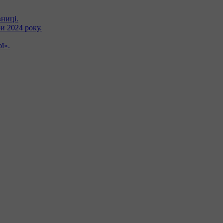
вниці.
и 2024 року.
ї».