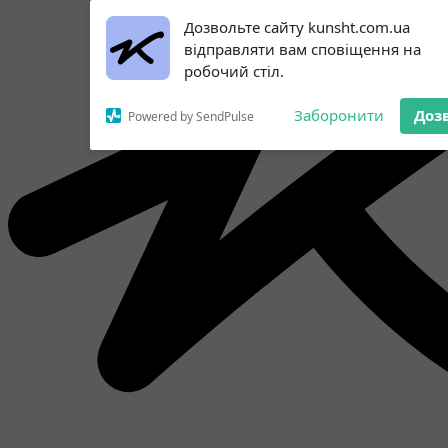
Subscribe to our
Дозвольте сайту kunsht.com.ua
notifications!
відправляти вам сповіщення на
To enable permission prompts, click
робочий стіл.
on the notification icon
Заборонити
Доз
Powered by SendPulse