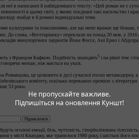
я неї в написанні її найвідомішого тексту: «Цей роман не є суто 
евинності в цьому світі, у якому поєднані такі насильство і кра
освіду знайде в її романі індивідуальні теми.
ними культурами та поколіннями, але що мене вражає ще більше, 
нг. До слова, «Вегетаріанку» переклали на понад 20 мов, у 2016 
ерекладів минулорічних лауреатів Йона Фоссе, Ані Ерно і Абдулра
5
юють з Францом Кафкою. Подібність знаходять
і на рівні тем: ст
 говорячи менше, ніж мається на увазі.
а Романцова, це цілковито в дусі сучасної епохи метамодерну, а
Нобелівського комітету, оскільки переважно премією з літератур
ише 53 роки.
Не пропускайте важливе.
Підпишіться на оновлення Куншт!
Підписатися
уть оголені емоції, біль, чуттєвість, гіперболізована тілесність,
ня у місті Кванджу, яке трапилося 1980 року, і шістьох його пос