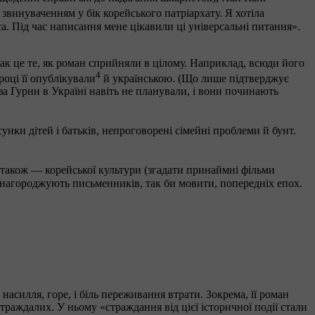
звинуваченням у бік корейського патріархату. Я хотіла
са. Під час написання мене цікавили ці універсальні питання».
так це те, як роман сприйняли в цілому. Наприклад, всюди його
4
році її опублікували
й українською. (Що лише підтверджує
за Гурни в Україні навіть не планували, і вони починають
осунки дітей і батьків, непроговорені сімейні проблеми й бунт.
 також — корейської культури (згадати принаймні фільми
и нагороджують письменників, так би мовити, попередніх епох.
 насилля, горе, і біль переживання втрати. Зокрема, її роман
траждалих. У ньому «страждання від цієї історичної події стали