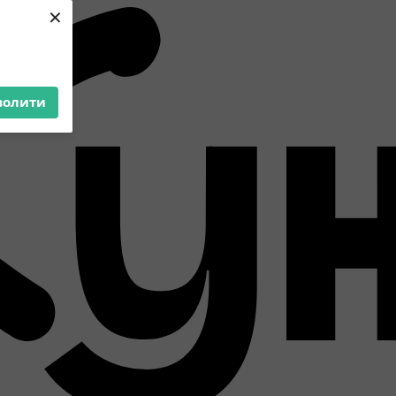
×
волити