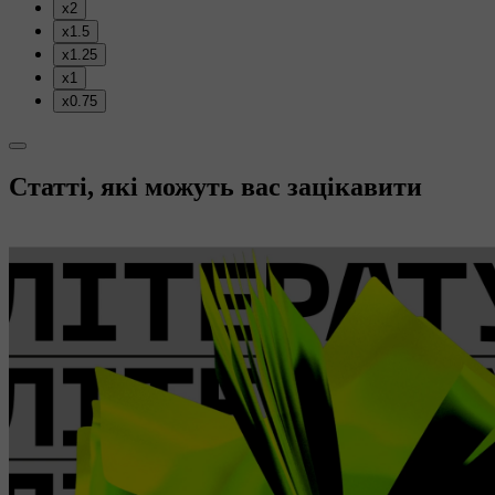
x2
x1.5
x1.25
x1
x0.75
Статті, які можуть вас зацікавити