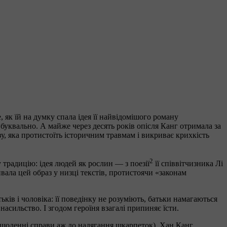
, як їй на думку спала ідея її найвідомішого роману
 буквально. А майже через десять років опісля Канг отримала за
у, яка протистоїть історичним травмам і викриває крихкість
2
 традицію: ідея людей як рослин — з поезії
її співвітчизника Лі
ивала цей образ у низці текстів, протистоячи «законам
ів і чоловіка: її поведінку не розуміють, батьки намагаються
насильство. І згодом героїня взагалі припиняє їсти.
сі щоденні справи аж до надягання шкарпеток), Хан Канг