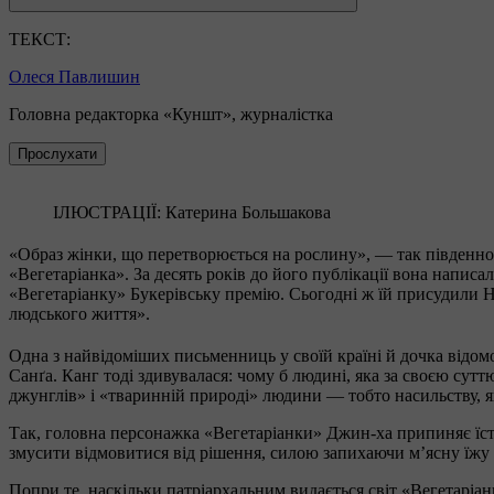
ТЕКСТ:
Олеся Павлишин
Головна редакторка «Куншт», журналістка
Прослухати
ІЛЮСТРАЦІЇ: Катерина Большакова
«Образ жінки, що перетворюється на рослину», — так південн
«Вегетаріанка». За десять років до його публікації вона написа
«Вегетаріанку» Букерівську премію. Сьогодні ж їй присудили Н
людського життя».
Одна з найвідоміших письменниць у своїй країні й дочка відомо
Санґа. Канг тоді здивувалася: чому б людині, яка за своєю сутт
джунглів» і «тваринній природі» людини — тобто насильству, я
Так, головна персонажка «Вегетаріанки» Джин-ха припиняє їсти 
змусити відмовитися від рішення, силою запихаючи м’ясну їжу д
Попри те, наскільки патріархальним видається світ «Вегетаріан