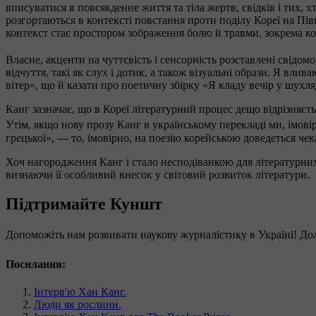
вписуватися в повсякденне життя та тіла жертв, свідків і тих, 
розгортаються в контексті повстання проти поділу Кореї на Півн
контекст стає простором зображення болю й травми, зокрема 
Власне, акценти на чуттєвість і сенсорність розставлені свідомо,
відчуття, такі як слух і дотик, а також візуальні образи. Я влив
вітер», що й казати про поетичну збірку «Я кладу вечір у шухл
Канг зазначає, що в Кореї літературний процес дещо відрізняєтьс
Утім, якщо нову прозу Канг в українському перекладі ми, імо
грецької», — то, імовірно, на поезію корейською доведеться чек
Хоч нагородження Канг і стало несподіванкою для літературних 
визнаючи її особливий внесок у світовий розвиток літератури.
Підтримайте Куншт
Допоможіть нам розвивати наукову журналістику в Україні! До
Посилання:
Інтерв'ю Хан Канг.
Люди як рослини.