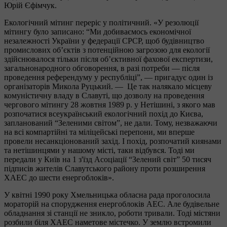
Юрій Єфімчук.
Екологічний мітинг переріс у політичний. «У резолюції
мітингу було записано: “Ми добиваємось економічної
незалежності України у федерації СРСР, щоб будівництво
промислових об’єктів з потенційною загрозою для екології
здійснювалося тільки після об’єктивної фахової експертизи,
загальнонародного обговорення, в разі потреби — після
проведення референдуму у республіці”, — пригадує один із
організаторів Микола Руцький. — Це так налякало місцеву
комуністичну владу в Славуті, що дозволу на проведення
чергового мітингу 28 жовтня 1989 р. у Нетішині, з якого мав
розпочатися всеукраїнський екологічний похід до Києва,
запланований “Зеленими світом”, не дали. Тому, незважаючи
на всі компартійні та міліцейські перепони, ми вперше
провели несанкціонований захід. І похід, розпочатий киянами
та нетішинцями у нашому місті, таки відбувся. Тоді ми
передали у Київ на 1 з'їзд Асоціації “Зелений світ” 50 тисяч
підписів жителів Славутського району проти розширення
ХАЕС до шести енергоблоків».
У квітні 1990 року Хмельницька обласна рада проголосила
мораторій на спорудження енергоблоків АЕС. Але будівельне
обладнання зі станції не зникло, роботи тривали. Тоді містяни
розбили біля ХАЕС наметове містечко. У землю встромили