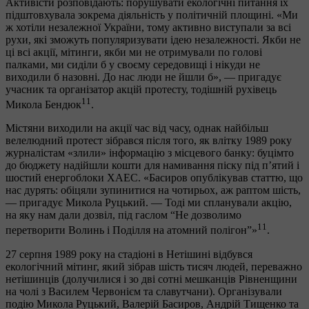
Активісти розповідають: порушувати екологічні питання їх
підштовхувала зокрема діяльність у політичній площині. «Ми
ж хотіли незалежної України, тому активно виступали за всі
рухи, які зможуть популяризувати ідею незалежності. Якби не
ці всі акції, мітинги, якби ми не отримували по голові
палками, ми сиділи б у своєму середовищі і нікуди не
виходили б назовні. До нас люди не йшли б», — пригадує
учасник та організатор акцій протесту, тодішній рухівець
11
Микола Бендюк
.
Містяни виходили на акції час від часу, однак найбільш
велелюдний протест зібрався після того, як влітку 1989 року
журналістам «злили» інформацію з місцевого банку: буцімто
до бюджету надійшли кошти для намивання піску під п’ятий і
шостий енергоблоки ХАЕС. «Басиров опублікував статтю, що
нас дурять: обіцяли зупинитися на чотирьох, аж раптом шість,
— пригадує Микола Руцький. — Тоді ми спланували акцію,
на яку нам дали дозвіл, під гаслом “Не дозволимо
11
перетворити Волинь і Поділля на атомний полігон”»
.
27 серпня 1989 року на стадіоні в Нетішині відбувся
екологічний мітинг, який зібрав шість тисяч людей, переважно
нетішинців (долучилися і зо дві сотні мешканців Рівненщини
на чолі з Василем Червонієм та славутчани). Організували
подію Микола Руцький, Валерій Басиров, Андрій Тищенко та