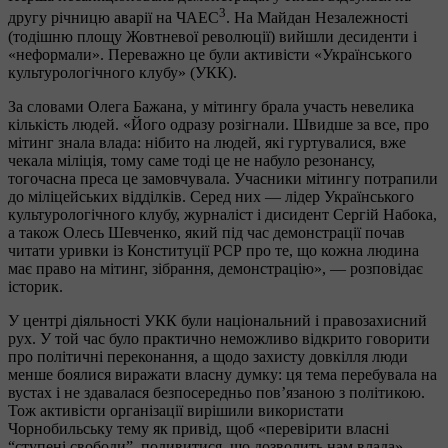
3
другу річницю аварії на ЧАЕС
. На Майдан Незалежності
(тодішню площу Жовтневої революції) вийшли десиденти і
«неформали». Переважно це були активісти «Українського
культурологічного клубу» (УКК).
За словами Олега Бажана, у мітингу брала участь невелика
кількість людей. «Його одразу розігнали. Швидше за все, про
мітинг знала влада: нібито на людей, які гуртувалися, вже
чекала міліція, тому саме тоді це не набуло резонансу,
тогочасна преса це замовчувала. Учасники мітингу потрапили
до міліцейських відділків. Серед них — лідер Українського
культурологічного клубу, журналіст і дисидент Сергій Набока,
а також Олесь Шевченко, який під час демонстрації почав
читати уривки із Конституції РСР про те, що кожна людина
має право на мітинг, зібрання, демонстрацію», — розповідає
історик.
У центрі діяльності УКК були національний і правозахисний
рух. У той час було практично неможливо відкрито говорити
про політичні переконання, а щодо захисту довкілля люди
менше боялися виражати власну думку: ця тема перебувала на
вустах і не здавалася безпосередньо пов’язаною з політикою.
Тож активісти організації вирішили використати
Чорнобильську тему як привід, щоб «перевірити власні
“ступені свободи”, подивитися, що дозволить нам влада».