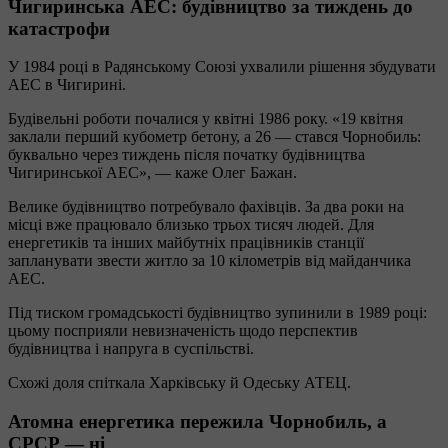
Чигиринська АЕС: будівництво за тиждень до
катастрофи
У 1984 році в Радянському Союзі ухвалили рішення збудувати
АЕС в Чигирині.
Будівельні роботи почалися у квітні 1986 року. «19 квітня
заклали перший кубометр бетону, а 26 — стався Чорнобиль:
буквально через тиждень після початку будівництва
Чигиринської АЕС», — каже Олег Бажан.
Велике будівництво потребувало фахівців. За два роки на
місці вже працювало близько трьох тисяч людей. Для
енергетиків та інших майбутніх працівників станції
запланувати звести житло за 10 кілометрів від майданчика
АЕС.
Під тиском громадськості будівництво зупинили в 1989 році:
цьому посприяли невизначеність щодо перспектив
будівництва і напруга в суспільстві.
Схожі доля спіткала Харківську й Одеську АТЕЦ.
Атомна енергетика пережила Чорнобиль, а
СРСР — ні