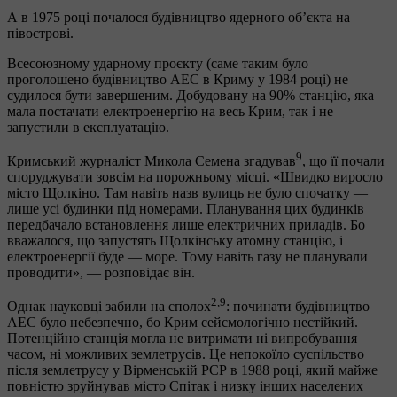
А в 1975 році почалося будівництво ядерного об’єкта на
півострові.
Всесоюзному ударному проєкту (саме таким було
проголошено будівництво АЕС в Криму у 1984 році) не
судилося бути завершеним. Добудовану на 90% станцію, яка
мала постачати електроенергію на весь Крим, так і не
запустили в експлуатацію.
9
Кримський журналіст Микола Семена згадував
, що її почали
споруджувати зовсім на порожньому місці. «Швидко виросло
місто Щолкіно. Там навіть назв вулиць не було спочатку —
лише усі будинки під номерами. Планування цих будинків
передбачало встановлення лише електричних приладів. Бо
вважалося, що запустять Щолкінську атомну станцію, і
електроенергії буде — море. Тому навіть газу не планували
проводити», — розповідає він.
2,9
Однак науковці забили на сполох
: починати будівництво
АЕС було небезпечно, бо Крим сейсмологічно нестійкий.
Потенційно станція могла не витримати ні випробування
часом, ні можливих землетрусів. Це непокоїло суспільство
після землетрусу у Вірменській РСР в 1988 році, який майже
повністю зруйнував місто Спітак і низку інших населених