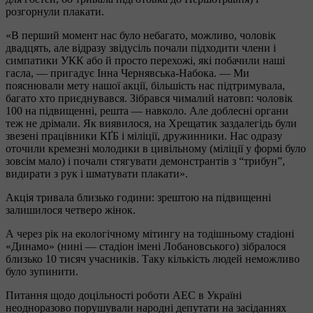
розгорнули плакати.
«В перший момент нас було небагато, можливо, чоловік
двадцять, але відразу звідусіль почали підходити члени і
симпатики УКК або й просто перехожі, які побачили наші
гасла, — пригадує Інна Чернявська-Набока. — Ми
пояснювали мету нашої акції, більшість нас підтримувала,
багато хто приєднувався. Зібрався чималий натовп: чоловік
100 на підвищенні, решта — навколо. Але доблесні органи
теж не дрімали. Як виявилося, на Хрещатик заздалегідь були
звезені працівники КҐБ і міліції, дружинники. Нас одразу
оточили кремезні молодики в цивільному (міліції у формі було
зовсім мало) і почали стягувати демонстрантів з “трибун”,
видирати з рук і шматувати плакати».
Акція тривала близько години: зрештою на підвищенні
залишилося четверо жінок.
А через рік на екологічному мітингу на тодішньому стадіоні
«Динамо» (нині — стадіон імені Лобановського) зібралося
близько 10 тисяч учасників. Таку кількість людей неможливо
було зупинити.
Питання щодо доцільності роботи АЕС в Україні
неодноразово порушували народні депутати на засіданнях