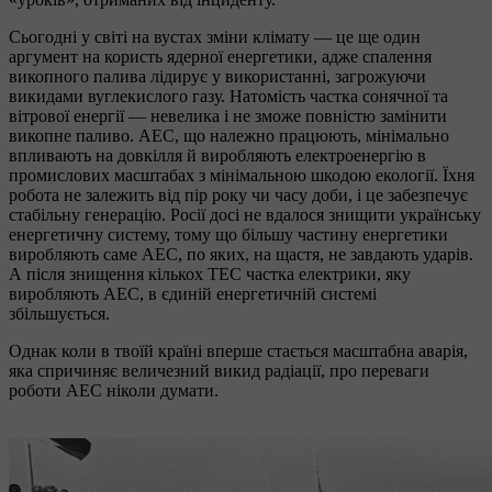
Сьогодні у світі на вустах зміни клімату — це ще один
аргумент на користь ядерної енергетики, адже спалення
викопного палива лідирує у використанні, загрожуючи
викидами вуглекислого газу. Натомість частка сонячної та
вітрової енергії — невелика і не зможе повністю замінити
викопне паливо. АЕС, що належно працюють, мінімально
впливають на довкілля й виробляють електроенергію в
промислових масштабах з мінімальною шкодою екології. Їхня
робота не залежить від пір року чи часу доби, і це забезпечує
стабільну генерацію. Росії досі не вдалося знищити українську
енергетичну систему, тому що більшу частину енергетики
виробляють саме АЕС, по яких, на щастя, не завдають ударів.
А після знищення кількох ТЕС частка електрики, яку
виробляють АЕС, в єдиній енергетичній системі
збільшується.
Однак коли в твоїй країні вперше стається масштабна аварія,
яка спричиняє величезний викид радіації, про переваги
роботи АЕС ніколи думати.