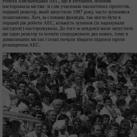
Робота Хмельницької АЕС, що в Нетішині, неабияк
насторожила містян: зі слів учасників екологічних протестів,
перший реактор, який запустили 1987 року, часто зупинявся
позапланово. Хоч, за словами фахівців, так могло бути в
перший рік роботи АЕС, кількість зупинок (їх нарахували
шістдесят) насторожувала. До того ж невдовзі мали запустити
ще один реактор та почати споруджувати два нових, тому в
довколишніх містах і селах почали збирати підписи проти
розширення АЕС.