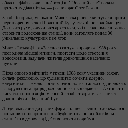
обласна філія екологічної асоціації “Зелений світ” почала
протестну діяльність», — розповідає Олег Бажан.
Зі слів історика, мешканці Миколаєва рішуче виступали проти
перетворення річки Південний Буг у «технічне водоймище».
До цього руху долучилися археологи, які наголошували: якщо
створити водосховища станції, вони затоплять понад 30
унікальних культурних пам’яток.
Миколаївська філія «Зеленого світу» впродовж 1988 року
проводила місцеві мітинги, протести щодо створення
водосховищ, залучали жителів довколишніх населених
пунктів.
Після одного з мітингів у грудні 1988 року учасники заходу
склали резолюцію, що будівництво об’єктів ядерної
енергетики — екологічний злочин, до того ж його здійснюють
із порушенням природоохоронного законодавства. Активісти
висунули пропозицію місцевій владі: створити заказник у
долині річки Південний Буг.
Люди вдавалися до різних форм впливу і зрештою дочекалися
постанови про припинення будівництва нових блоків на
станції та відмову від ідеї створювати водойми.