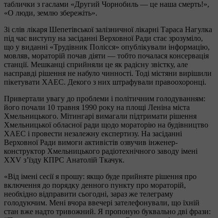
таблички з гаслами «Другий Чорнобиль — це наша смерть!»,
«О люди, землю збережіть».
Зі слів лікаря Шепетівської залізничної лікарні Тараса Нагулка
під час виступу на засіданні Верховної Ради стає зрозуміло,
що у виданні «Трудівник Полісся» опублікували інформацію,
мовляв, мораторій почав діяти — тобто почалася консервація
станції. Мешканці сприйняли це як радісну звістку, але
насправді рішення не набуло чинності. Тоді містяни вирішили
пікетувати ХАЕС. Декого з них штрафували правоохоронці.
Привертали увагу до проблеми і політичним голодуванням:
його почали 10 травня 1990 року на площі Леніна міста
Хмельницького. Мітингарі вимагали підтримати рішення
Хмельницької обласної ради щодо мораторію на будівництво
ХАЕС і провести незалежну експертизу. На засіданні
Верховної Ради вимоги активістів озвучив інженер-
конструктор Хмельницького радіотехнічного заводу імені
ХХV з’їзду КПРС Анатолій Ткачук.
«Від імені сесії я прошу: якщо буде прийняте рішення про
включення до порядку денного пункту про мораторій,
необхідно відправити сьогодні, зараз же телеграму
голодуючим. Мені вчора ввечері зателефонували, що їхній
стан вже надто тривожний. Я пропоную буквально дві фрази: