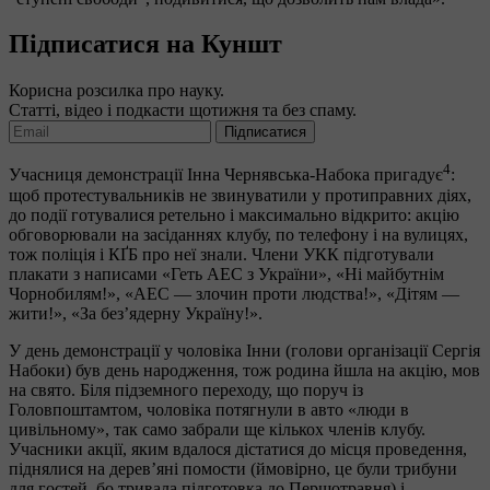
Підписатися на Куншт
Корисна розсилка про науку.
Статті, відео і подкасти щотижня та без спаму.
Підписатися
4
Учасниця демонстрації Інна Чернявська-Набока пригадує
:
щоб протестувальників не звинуватили у протиправних діях,
до події готувалися ретельно і максимально відкрито: акцію
обговорювали на засіданнях клубу, по телефону і на вулицях,
тож поліція і КҐБ про неї знали. Члени УКК підготували
плакати з написами «Геть АЕС з України», «Ні майбутнім
Чорнобилям!», «АЕС — злочин проти людства!», «Дітям —
жити!», «За без’ядерну Україну!».
У день демонстрації у чоловіка Інни (голови організації Сергія
Набоки) був день народження, тож родина йшла на акцію, мов
на свято. Біля підземного переходу, що поруч із
Головпоштамтом, чоловіка потягнули в авто «люди в
цивільному», так само забрали ще кількох членів клубу.
Учасники акції, яким вдалося дістатися до місця проведення,
піднялися на дерев’яні помости (ймовірно, це були трибуни
для гостей, бо тривала підготовка до Першотравня) і