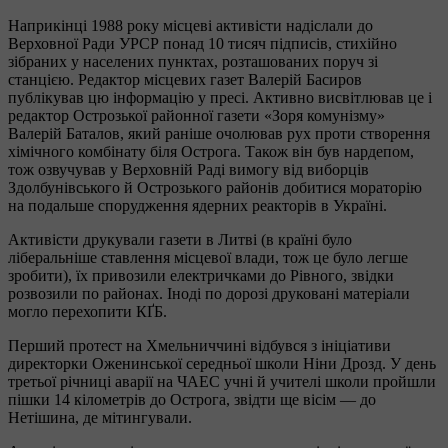
Наприкінці 1988 року місцеві активісти надіслали до
Верховної Ради УРСР понад 10 тисяч підписів, стихійно
зібраних у населених пунктах, розташованих поруч зі
станцією. Редактор місцевих газет Валерій Басиров
публікував цю інформацію у пресі. Активно висвітлював це і
редактор Острозької районної газети «Зоря комунізму»
Валерій Баталов, який раніше очолював рух проти створення
хімічного комбінату біля Острога. Також він був нардепом,
тож озвучував у Верховній Раді вимогу від виборців
Здолбунівського й Острозького районів добитися мораторію
на подальше спорудження ядерних реакторів в Україні.
Активісти друкували газети в Литві (в країні було
ліберальніше ставлення місцевої влади, тож це було легше
зробити), їх привозили електричками до Рівного, звідки
розвозили по районах. Іноді по дорозі друковані матеріали
могло перехопити КҐБ.
Перший протест на Хмельниччині відбувся з ініціативи
директорки Оженинської середньої школи Ніни Дрозд. У день
третьої річниці аварії на ЧАЕС учні й учителі школи пройшли
пішки 14 кілометрів до Острога, звідти ще вісім — до
Нетішина, де мітингували.