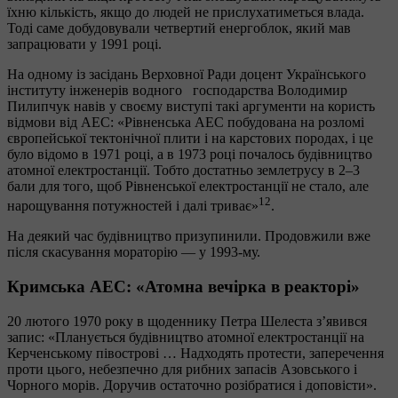
їхню кількість, якщо до людей не прислухатиметься влада.
Тоді саме добудовували четвертий енергоблок, який мав
запрацювати у 1991 році.
На одному із засідань Верховної Ради доцент Українського
інституту інженерів водного господарства Володимир
Пилипчук навів у своєму виступі такі аргументи на користь
відмови від АЕС: «Рівненська АЕС побудована на розломі
європейської тектонічної плити і на карстових породах, і це
було відомо в 1971 році, а в 1973 році почалось будівництво
атомної електростанції. Тобто достатньо землетрусу в 2–3
бали для того, щоб Рівненської електростанції не стало, але
12
нарощування потужностей і далі триває»
.
На деякий час будівництво призупинили. Продовжили вже
після скасування мораторію — у 1993-му.
Кримська АЕС: «Атомна вечірка в реакторі»
20 лютого 1970 року в щоденнику Петра Шелеста з’явився
запис: «Планується будівництво атомної електростанції на
Керченському півострові … Надходять протести, заперечення
проти цього, небезпечно для рибних запасів Азовського і
Чорного морів. Доручив остаточно розібратися і доповісти».