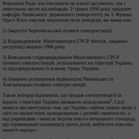
Верховної Ради: висловлювали як власні аргументи, так і
зачитували листи від виборців. У травні 1990 року завідувач
кафедри Львівського державного університету ім. І. Франка
Орест Влох озвучив звернення своїх виборців, які вимагали:
1) Закриття Чорнобильської атомної електростанції.
2) Відшкодування Мінатоменерго СРСР збитків, завданих
республіці аварією 1986 року.
3) Виведення з підпорядкування Мінатоменерго СРСР
атомних електростанцій, розташованих на території України,
та підпорядкування їх новому Уряду України.
4) Заборони розширення будівництва Рівненської та
Хмельницької атомних електростанцій.
Також виборці відзначили, що продаж електроенергії за
5
кордон з території України вважають недоцільним
. Свої
вимоги аргументували тим, що Україна «займає перше місце у
світі по екологічних захворюваннях і дитячій смертності», а
над українцями «зависла загроза нового нечуваного геноциду,
що спрямований насамперед проти дітей, майбутніх поколінь
нашого народу».