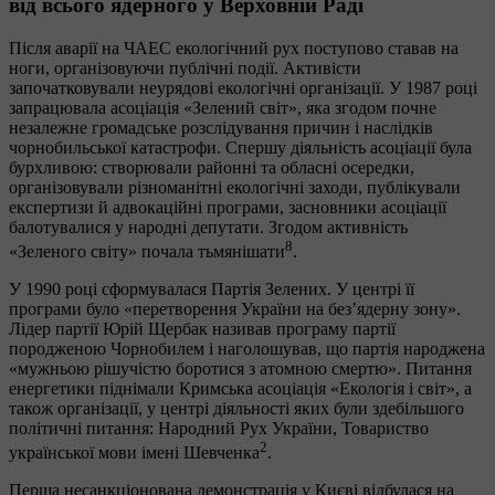
від всього ядерного у Верховній Раді
Після аварії на ЧАЕС екологічний рух поступово ставав на
ноги, організовуючи публічні події. Активісти
започатковували неурядові екологічні організації. У 1987 році
запрацювала асоціація «Зелений світ», яка згодом почне
незалежне громадське розслідування причин і наслідків
чорнобильської катастрофи. Спершу діяльність асоціації була
бурхливою: створювали районні та обласні осередки,
організовували різноманітні екологічні заходи, публікували
експертизи й адвокаційні програми, засновники асоціації
балотувалися у народні депутати. Згодом активність
8
«Зеленого світу» почала тьмянішати
.
У 1990 році сформувалася Партія Зелених. У центрі її
програми було «перетворення України на без’ядерну зону».
Лідер партії Юрій Щербак називав програму партії
породженою Чорнобилем і наголошував, що партія народжена
«мужньою рішучістю боротися з атомною смертю». Питання
енергетики піднімали Кримська асоціація «Екологія і світ», а
також організації, у центрі діяльності яких були здебільшого
політичні питання: Народний Рух України, Товариство
2
української мови імені Шевченка
.
Перша несанкціонована демонстрація у Києві відбулася на