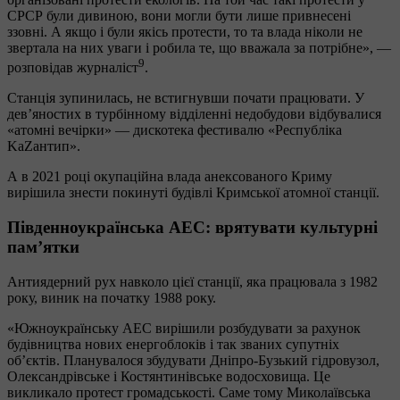
СРСР були дивиною, вони могли бути лише привнесені
ззовні. А якщо і були якісь протести, то та влада ніколи не
звертала на них уваги і робила те, що вважала за потрібне», —
9
розповідав журналіст
.
Станція зупинилась, не встигнувши почати працювати. У
дев’яностих в турбінному відділенні недобудови відбувалися
«атомні вечірки» — дискотека фестивалю «Республіка
KaZaнтип».
А в 2021 році окупаційна влада анексованого Криму
вирішила знести покинуті будівлі Кримської атомної станції.
Південноукраїнська АЕС: врятувати культурні
пам’ятки
Антиядерний рух навколо цієї станції, яка працювала з 1982
року, виник на початку 1988 року.
«Южноукраїнську АЕС вирішили розбудувати за рахунок
будівництва нових енергоблоків і так званих супутніх
об’єктів. Планувалося збудувати Дніпро-Бузький гідровузол,
Олександрівське і Костянтинівське водосховища. Це
викликало протест громадськості. Саме тому Миколаївська