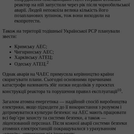
реактор на ній запустили через рік після чорнобильської
аварії. Людей непокоїла велика кількість його
позапланових зупинок, тож вони виходили на
екопротести.
Також на території тодішньої Української РСР планували
звести:
Кримську АЕС;
Чигиринську АЕС;
Харківську АТЕЦ;
2
Одеську АТЕЦ.
Однак аварія на ЧАЕС примусила керівництво країни
скоригувати плани. Сьогодні основними причинами
катастрофи називають збіг низки недоліків у проєктах
10
конструкції реактора та порушення правил експлуатації
.
Загалом атомна енергетика — надійний спосіб виробництва
електрики, якщо підходити до її використання з розумом і
дотримуватися культури безпеки: на АЕС мають працювати
всі бар’єри захисту та системи безпеки, а також —
ліцензований персонал. Після кожної аварії системи безпеки
атомних електростанцій покращувалися з урахуванням
«уроків», отриманих від інциденту.