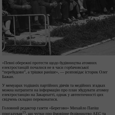
«Певні обережні протести щодо будівництва атомних
електростанцій почалися не в часи горбачовської
“перебудови”, а трішки раніше», — розповідає історик Олег
Бажан.
У мемуарах тодішніх партійних діячів та медійних згадках
можна натрапити на інформацію про план збудувати атомну
електростанцію на Закарпатті, однак у автентичності цих
свідчень складно переконатися.
Головний редактор газети «Берегово» Михайло Папіш
15
пригадував
, що чутки про ймовірне будівництво АЕС та