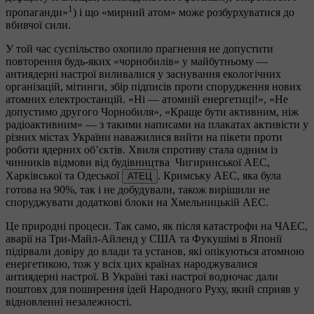
1
пропаганди»
) і що «мирний атом» може розбурхуватися до
вбивчої сили.
У той час суспільство охопило прагнення не допустити
повторення будь-яких «чорнобилів» у майбутньому —
антиядерні настрої виливалися у заснування екологічних
організацій, мітинги, збір підписів проти спорудження нових
атомних електростанцій. «Ні — атомній енергетиці!», «Не
допустимо другого Чорнобиля», «Краще бути активним, ніж
радіоактивним» — з такими написами на плакатах активісти у
різних містах України наважилися вийти на пікети проти
роботи ядерних об’єктів. Хвиля спротиву стала одним із
чинників відмови від будівництва Чигиринської АЕС,
Харківської та Одеської
. Кримську АЕС, яка була
АТЕЦ
готова на 90%, так і не добудували, також вирішили не
споруджувати додаткові блоки на Хмельницькій АЕС.
Це природні процеси. Так само, як після катастрофи на ЧАЕС,
аварії на Три-Майл-Айленд у США та Фукушімі в Японії
підірвали довіру до влади та установ, які опікуються атомною
енергетикою, тож у всіх цих країнах народжувалися
антиядерні настрої. В Україні такі настрої водночас дали
поштовх для поширення ідей Народного Руху, який сприяв у
відновленні незалежності.