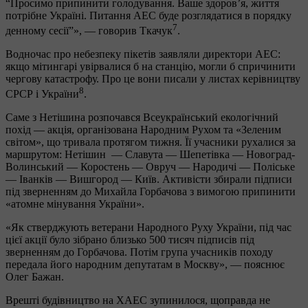
“Просимо припинити голодування. Ваше здоров’я, життя
потрібне Україні. Питання АЕС буде розглядатися в порядку
7
денному сесії”», — говорив Ткачук
.
Водночас про небезпеку пікетів заявляли директори АЕС:
якщо мітингарі увірвалися б на станцію, могли б спричинити
чергову катастрофу. Про це вони писали у листах керівництву
8
СРСР і України
.
Саме з Нетішина розпочався Всеукраїнський екологічний
похід — акція, організована Народним Рухом та «Зеленим
світом», що тривала протягом тижня. Її учасники рухалися за
маршрутом: Нетішин — Славута — Шепетівка — Новоград-
Волинський — Коростень — Овруч — Народичі — Поліське
— Іванків — Вишгород — Київ. Активісти збирали підписи
під зверненням до Михайла Горбачова з вимогою припинити
«атомне мінування України».
«Як стверджують ветерани Народного Руху України, під час
цієї акції було зібрано близько 500 тисяч підписів під
зверненням до Горбачова. Потім група учасників походу
передала його народним депутатам в Москву», — пояснює
Олег Бажан.
Врешті будівництво на ХАЕС зупинилося, щоправда не