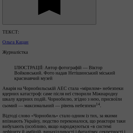
ТЕКСТ:
Ольга Кацан
Журналістка
ІЛЮСТРАЦІЇ: Автор фотографій — Віктор
Войковський. Фото надав Нетішинський міський
краєзнавчий музей
Аварія на Чорнобильській АЕС стала «мірилом» небезпеки
ядерних катастроф: саме після неї створили Міжнародну
шкалу ядерних подій. Чорнобилю, згідно з нею, присвоїли
14
сьомий — максимальний — рівень небезпеки
.
Відтоді слово «Чорнобиль» стало одним із тих, за якими
впізнають Україну, людство переконалося, що реактори таки
вибухають (особливо, якщо народжуються «в системі
дефіциту й амбіцій, винахідливості і фаталізму, секретності і