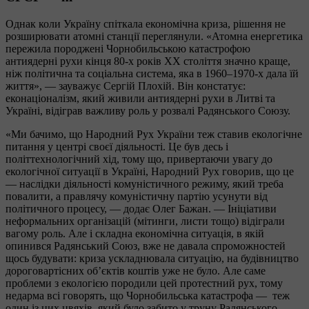
Однак коли Україну спіткала економічна криза, рішення не
розширювати атомні станції переглянули. «Атомна енергетика
пережила породжені Чорнобильською катастрофою
антиядерні рухи кінця 80-х років ХХ століття значно краще,
ніж політична та соціальна система, яка в 1960–1970-х дала їй
життя», — зауважує Сергій Плохій. Він констатує:
еконаціоналізм, який живили антиядерні рухи в Литві та
Україні, відіграв важливу роль у розвалі Радянського Союзу.
«Ми бачимо, що Народний Рух України теж ставив екологічне
питання у центрі своєї діяльності. Це був десь і
політтехнологічний хід, тому що, привертаючи увагу до
екологічної ситуації в Україні, Народний Рух говорив, що це
— наслідки діяльності комуністичного режиму, який треба
повалити, а правлячу комуністичну партію усунути від
політичного процесу, — додає Олег Бажан. — Ініціативи
неформальних організацій (мітинги, листи тощо) відіграли
вагому роль. Але і складна економічна ситуація, в якій
опинився Радянський Союз, вже не давала спроможностей
щось будувати: криза ускладнювала ситуацію, на будівництво
дороговартісних об’єктів коштів уже не було. Але саме
проблеми з екологією породили цей протестний рух, тому
недарма всі говорять, що Чорнобильська катастрофа — теж
один із цих цвяхів, який було забито у труну Радянського