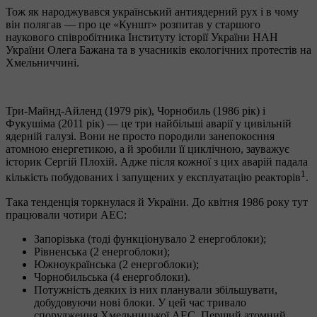
Тож як народжувався український антиядерний рух і в чому
він полягав — про це «Куншт» розпитав у старшого
наукового співробітника Інституту історії України НАН
України Олега Бажана та в учасників екологічних протестів на
Хмельниччині.
Три-Майнд-Айленд (1979 рік), Чорнобиль (1986 рік) і
Фукушіма (2011 рік) — це три найбільші аварії у цивільній
ядерній галузі. Вони не просто породили занепокоєння
атомною енергетикою, а й зробили її циклічною, зауважує
історик Сергій Плохій. Адже після кожної з цих аварій падала
1
кількість побудованих і запущених у експлуатацію реакторів
.
Така тенденція торкнулася й України. До квітня 1986 року тут
працювали чотири АЕС:
Запорізька (тоді функціонувало 2 енергоблоки);
Рівненська (2 енергоблоки);
Южноукраїнська (2 енергоблоки);
Чорнобильська (4 енергоблоки).
Потужність деяких із них планували збільшувати,
добудовуючи нові блоки. У цей час тривало
спорудження Хмельницької АЕС. Перший атомний