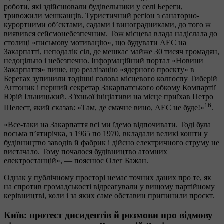
роботи, які здійснювали будівельники у селі Береги,
тривожили мешканців. Туристичний регіон з санаторно-
курортними об’єктами, садами і виноградниками, до того ж
виявився сейсмонебезпечним. Тож місцева влада надіслала до
столиці «письмову мотивацію», що будувати АЕС на
Закарпатті, неподалік сіл, де мешкає майже 30 тисяч громадян,
недоцільно і небезпечно. Інформаційний портал «Новини
Закарпаття» пише, що реалізацію «ядерного проєкту» в
Берегах зупинили тодішні голова місцевого колгоспу Тиберій
Антоник і перший секретар Закарпатського обкому Компартії
Юрій Ільницький. З їхньої ініціативи на місце приїхав Петро
16
Шелест, який сказав: «Там, де смачне вино, АЕС не буде!»
.
«Все-таки на Закарпаття всі ми їдемо відпочивати. Тоді була
восьма п’ятирічка, з 1965 по 1970, вкладали великі кошти у
будівництво заводів й фабрик і дійсно електричного струму не
вистачало. Тому почалося будівництво атомних
електростанцій», — пояснює Олег Бажан.
Однак у публічному просторі немає точних даних про те, як
на спротив громадськості відреагували у вищому партійному
керівництві, коли і за яких саме обставин припинили проєкт.
Київ: протест дисидентів й розмови про відмову