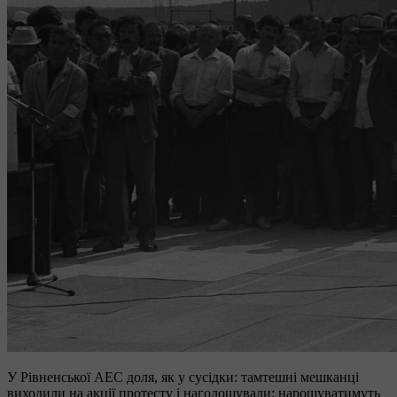
У Рівненської АЕС доля, як у сусідки: тамтешні мешканці
виходили на акції протесту і наголошували: нарощуватимуть