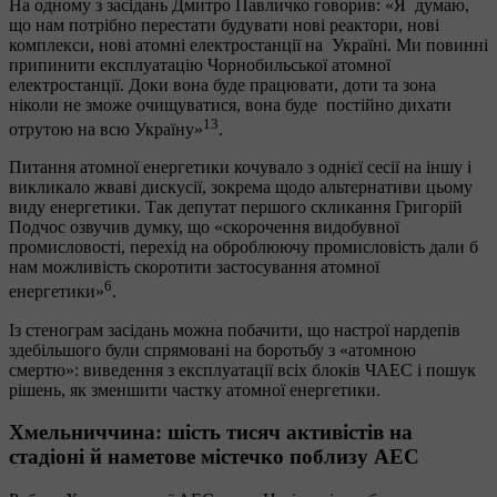
На одному з засідань Дмитро Павличко говорив: «Я думаю,
що нам потрібно перестати будувати нові реактори, нові
комплекси, нові атомні електростанції на Україні. Ми повинні
припинити експлуатацію Чорнобильської атомної
електростанції. Доки вона буде працювати, доти та зона
ніколи не зможе очищуватися, вона буде постійно дихати
13
отрутою на всю Україну»
.
Питання атомної енергетики кочувало з однієї сесії на іншу і
викликало жваві дискусії, зокрема щодо альтернативи цьому
виду енергетики. Так депутат першого скликання Григорій
Подчос озвучив думку, що «скорочення видобувної
промисловості, перехід на оброблюючу промисловість дали б
нам можливість скоротити застосування атомної
6
енергетики»
.
Із стенограм засідань можна побачити, що настрої нардепів
здебільшого були спрямовані на боротьбу з «атомною
смертю»: виведення з експлуатації всіх блоків ЧАЕС і пошук
рішень, як зменшити частку атомної енергетики.
Хмельниччина: шість тисяч активістів на
стадіоні й наметове містечко поблизу АЕС