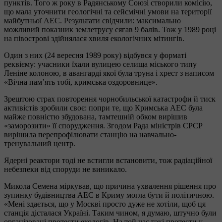
пунктів. Того ж року в Радянському Союзі створили комісію,
що мала уточнити геологічні та сейсмічні умови на території
майбутньої АЕС. Результати свідчили: максимально
можливий показник землетрусу сягав 9 балів. Тож у 1989 році
на півострові здійнялася хвиля екологічних мітингів.
Один з них (24 вересня 1989 року) відбувся у форматі
реквієму: учасники їхали вулицею селища міського типу
Леніне колоною, в авангарді якої була труна і хрест з написом
«Вічна пам’ять тобі, кримська оздоровнице».
Зрештою страх повторення чорнобильської катастрофи й тиск
активістів зробили своє: попри те, що Кримська АЕС була
майже повністю збудована, тамтешній обком вирішив
«заморозити» її спорудження. Згодом Рада міністрів СРСР
вирішила перепрофілювати станцію на навчально-
тренувальний центр.
Ядерні реактори тоді не встигли встановити, тож радіаційної
небезпеки від споруди не виникало.
Микола Семена міркував, що причина ухвалення рішення про
зупинку будівництва АЕС в Криму могла бути й політичною.
«Мені здається, що у Москві просто дуже не хотіли, щоб ця
станція дісталася Україні. Таким чином, я думаю, штучно були
організовані протести екологів. На той час такі протести у