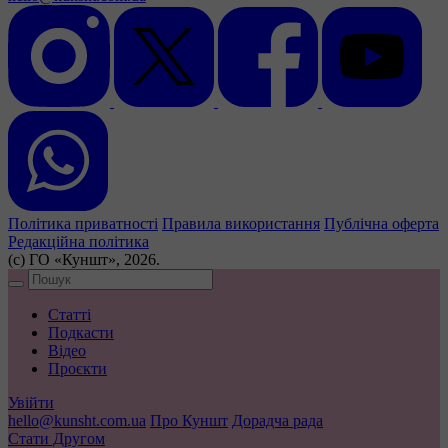
Політика приватності
Правила використання
Публічна оферта
Редакційна політика
(с) ГО «Куншт», 2026.
Статті
Подкасти
Відео
Проєкти
Увійти
hello@kunsht.com.ua
Про Куншт
Дорадча рада
Стати Другом