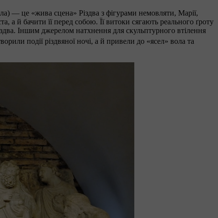
ясла) — це «жива сцена» Різдва з фігурами немовляти, Марії,
, а й бачити її перед собою. Її витоки сягають реального ґроту
 Різдва. Іншим джерелом натхнення для скульптурного втілення
творили події різдвяної ночі, а й привели до «ясел» вола та