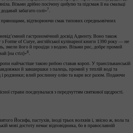
ніла. Візьми дрібно посічену цибулю та підсмаж її на смальці
7
 додавай забагато солі»
.
та прянощами, відтворюючи смак типових середньовічних
 невід’ємний гастрономічний досвід Адвенту. Воно також
 Forme of Curye, англійської кулінарної книги 1390 року — не
ль, змели його й проціди з водою. Візьми рис, добре промий
8
ай [на стіл]»
.
вропи найчастіше такою рибою ставав короп. У трансільванській
авдовжки й завширшки з палець, промий у теплій воді та
д і родзинки; влий рослинну олію та вари все разом. Подаючи
сної страви поєднувалася з передчуттям святкової щедрості.
того Йосифа, пастухів, іноді трьох волхвів і, звісно ж, вола та
ькій мові достоту немає відповідника, бо в православній