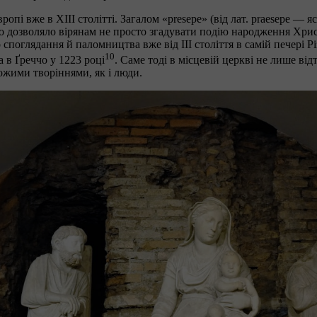
опі вже в ХІІІ столітті. Загалом «presepe» (від лат. praesepe — 
о дозволяло вірянам не просто згадувати подію народження Христа
о споглядання й паломництва вже від ІІІ століття в самій печері
10
а в Ґреччо у 1223 році
. Саме тоді в місцевій церкві не лише від
ожими творіннями, як і люди.