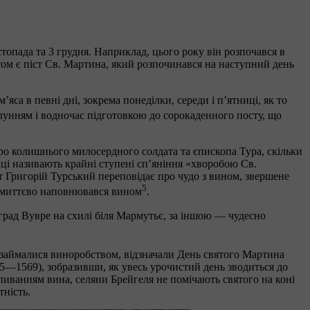
топада та 3 грудня. Наприклад, цього року він розпочався в
стом є піст Св. Мартина, який розпочинався на наступний день
’яса в певні дні, зокрема понеділки, середи і п’ятниці, як то
ідлунням і водночас підготовкою до сорокаденного посту, що
про колишнього милосердного солдата та єпископа Тура, скільки
ці називають крайні ступені сп’яніння «хворобою Св.
іст Григорій Турський переповідає про чудо з вином, звершене
5
ін миттєво наповнювався вином
.
град Вувре на схилі біля Мармутьє, за іншою — чудесно
кі займалися виноробством, відзначали День святого Мартина
5—1569), зобразивши, як увесь урочистий день зводиться до
озпиванням вина, селяни Брейгеля не помічають святого на коні
тність.