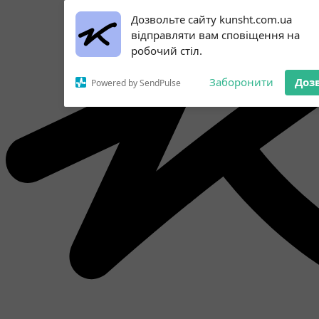
Subscribe to our
Дозвольте сайту kunsht.com.ua
notifications!
відправляти вам сповіщення на
To enable permission prompts, click
робочий стіл.
on the notification icon
Заборонити
Доз
Powered by SendPulse