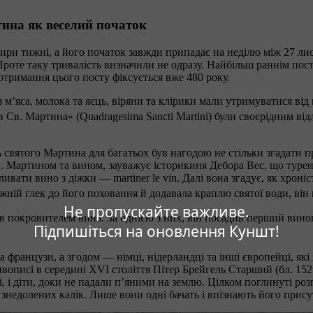
тина як веселий початок
тири тижні, а його початок завжди припадає на неділю між 27 лис
. Проте таку тривалість визначили не одразу. Найбільш раннім по
 Дотримання цього посту фіксується вже 480 року.
 м’яса, молока та яєць, віряни та клірики мали утримуватися від м
ів Св. Мартина» (Quadragesima Sancti Martini) були своєрідним в
ь святого Мартина для багатьох був нагодою не стільки згадати 
в. Мартином та вином, зауважує історикиня Дебора Вес, що турен
ливати вино з діжки — martiner le vin. Далі вона згадує, як хрон
ожній глек до його поховання й додавала краплю святої води, в
Не пропускайте важливе.
ав покровителем вина. За однією з них, він посадив перший вино
Підпишіться на оновлення Куншт!
а французи, а згодом — німці, нідерландці та інші європейці, я
описі в середині XVI століття Пітер Брейгель Старший (бл. 152
лі, і діти, доки не падали п’яними на землю. Цілком поглинуті р
 знедолених калік. Лише вони одні бачать і впізнають його прису