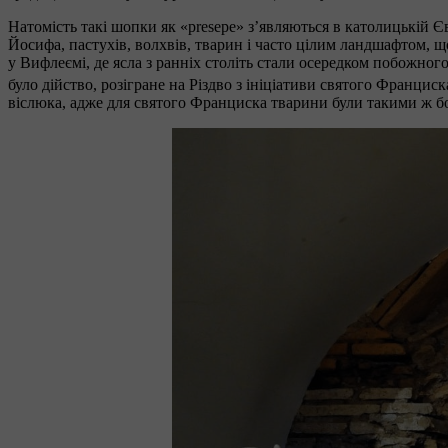
Натомість такі шопки як «presepe» з’являються в католицькій Євр
Йосифа, пастухів, волхвів, тварин і часто цілим ландшафтом, щ
у Вифлеємі, де ясла з ранніх століть стали осередком побожног
було дійство, розігране на Різдво з ініціативи святого Франциск
віслюка, адже для святого Франциска тварини були такими ж б