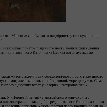
святого Мартина: як обмежити надмірності у святкуванні, що
м?
й не позначає початок різдвяного посту. Коли ж святкування
лями до Різдва, чого Католицька Церква дотримується до
о-справжньому відчути дух середньовічного посту, мало просто
дукти: мигдалеве молоко, спеції, прянощі, морепродукти. Саме
іст без відчутних втрат у калоріях і гастрономічних
ми. У «Перцевій печені» з австрійського манускрипту
сам вигляд страви — так, щоб перед очима гостей постала голова
 зі спаленим перцевим хлібом, протри через тканину, додай до