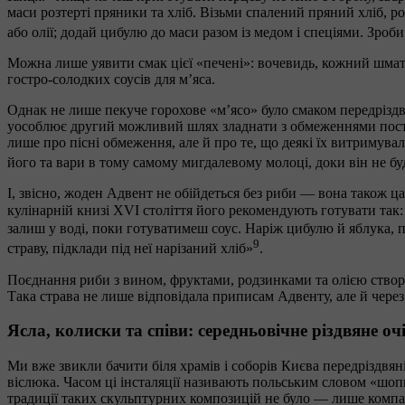
маси розтерті пряники та хліб. Візьми спалений пряний хліб, ро
або олії; додай цибулю до маси разом із медом і спеціями. Зроби
Можна лише уявити смак цієї «печені»: вочевидь, кожний шмат
гостро-солодких соусів для м’яса.
Однак не лише пекуче горохове «м’ясо» було смаком передрізд
уособлює другий можливий шлях зладнати з обмеженнями посту —
лише про пісні обмеження, але й про те, що деякі їх витримува
його та вари в тому самому мигдалевому молоці, доки він не буд
І, звісно, жоден Адвент не обійдеться без риби — вона також 
кулінарній книзі XVI століття його рекомендують готувати та
залиш у воді, поки готуватимеш соус. Наріж цибулю й яблука, п
9
страву, підклади під неї нарізаний хліб»
.
Поєднання риби з вином, фруктами, родзинками та олією створю
Така страва не лише відповідала приписам Адвенту, але й через 
Ясла, колиски та співи: середньовічне різдвяне о
Ми вже звикли бачити біля храмів і соборів Києва передріздвяні 
віслюка. Часом ці інсталяції називають польським словом «шопк
традиції таких скульптурних композицій не було — лише компа