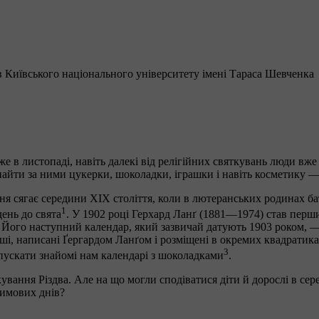
в Київського національного університету імені Тараса Шевченка
 в листопаді, навіть далекі від релігійних святкувань люди вже 
знайти за ними цукерки, шоколадки, іграшки і навіть косметику —
я сягає середини XIX століття, коли в лютеранських родинах бат
1
день до свята
. У 1902 році Герхард Ланґ (1881—1974) став перш
я. Його наступний календар, який зазвичай датують 1903 роком, —
рші, написані Ґергардом Ланґом і розміщені в окремих квадратика
3
пускати знайомі нам календарі з шоколадками
.
ування Різдва. Але на що могли сподіватися діти й дорослі в се
имових днів?