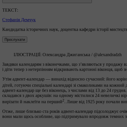
ТЕКСТ:
Стефанія Демчук
Кандидатка історичних наук, доцентка кафедри історії мистецт
Прослухати
ІЛЮСТРАЦІЇ: Олександра Джиганська / @alexandradzh
Завдяки календарям з віконечками, що з’являються у продажу вже
і діти тепер з нетерпінням відкривають картонні віконця, щоб 
Утім адвент-календар — винахід відносно сучасний: його корінн
дітей, готуючи спеціальні календарі зі смаколиками на кожний 
адвент-календар ще без віконець, з числами від 13 до 24 грудн
складався з двох аркушів: на одному містилися 24 невеличкі ві
2
вирізати й наклеїти на перший
. Лише від 1925 року почали ви
Отже, лише близько ста років адвент-календар підсолоджує очік
вони мали щось особливе, що підтримувало впродовж темних з