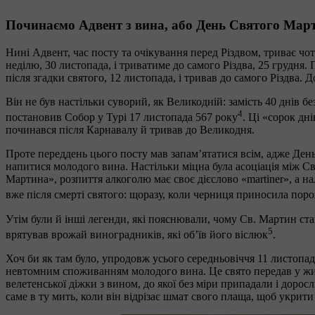
Починаємо Адвент з вина, або День Святого Мар
Нині Адвент, час посту та очікування перед Різдвом, триває чо
неділю, 30 листопада, і триватиме до самого Різдва, 25 грудня
після згадки святого, 12 листопада, і тривав до самого Різдва.
Він не був настільки суворий, як Великодній: замість 40 днів без
4
постановив Собор у Турі 17 листопада 567 року
. Ці «сорок дн
починався після Карнавалу й тривав до Великодня.
Проте переддень цього посту мав запам’ятатися всім, адже Ден
напитися молодого вина. Настільки міцна була асоціація між С
Мартина», розпиття алкоголю має своє дієслово «martiner», а на
вже після смерті святого: щоразу, коли черниця приносила пор
Утім були й інші легенди, які пояснювали, чому Св. Мартин ст
5
врятував врожай виноградників, які об’їв його віслюк
.
Хоч би як там було, упродовж усього середньовіччя 11 листопад
невтомним споживанням молодого вина. Це свято передав у жив
велетенської діжки з вином, до якої без міри припадали і дорос
саме в ту мить, коли він відрізає шмат свого плаща, щоб укрити