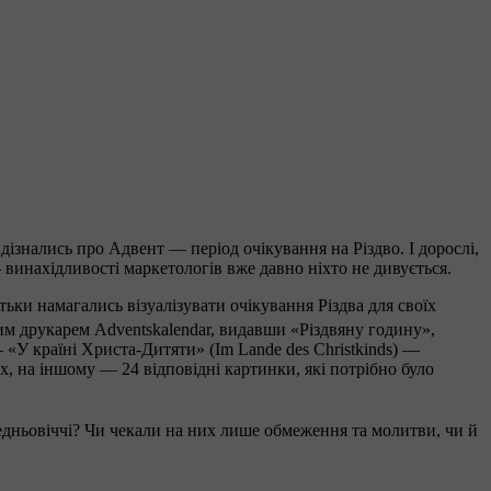
дізнались про Адвент — період очікування на Різдво. І дорослі,
 винахідливості маркетологів вже давно ніхто не дивується.
ьки намагались візуалізувати очікування Різдва для своїх
им друкарем Adventskalendar, видавши «Різдвяну годину»,
 «У країні Христа-Дитяти» (Im Lande des Christkinds) —
х, на іншому — 24 відповідні картинки, які потрібно було
редньовіччі? Чи чекали на них лише обмеження та молитви, чи й