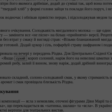
зітри його якомога дрібніше, додай до суміші так, щоб вона потем
 “твердий хліб” у формі голови зайця та поклади його поруч, і не
ок водночас і обпікав пряністю перцю, і підсолоджував медом 
вяного очікування. Солодкавість мигдалевого молока — ще один
 замінити все «не пісне» на більш «прийнятні» версії. Рецепт з
ли без втрат у смаку й вигляді страв: «Візьми бланшований мигда
е готовий. Додай цукор і сіль, пофарбуй страву шафраном і подав
царювала на вечері у переддень Різдва. Для Центрально-Східної Є
к: «Якщо
короп солоний, наріж його на невеликі шматки з
сухий
ромий рибу, залий її вином, знову наріж, додай дрібний виногра
вало складний, солоно-солодкавий смак, у якому стриманість пі
аромат і смак провіщала близькість Різдва.
чікування
композиції — ясла з немовлям, оточені фігурами Діви Марії та свя
а», що перекладається як «хатинка, шалаш» та «ясла». В українс
ктні вертепи для театральних вистав.