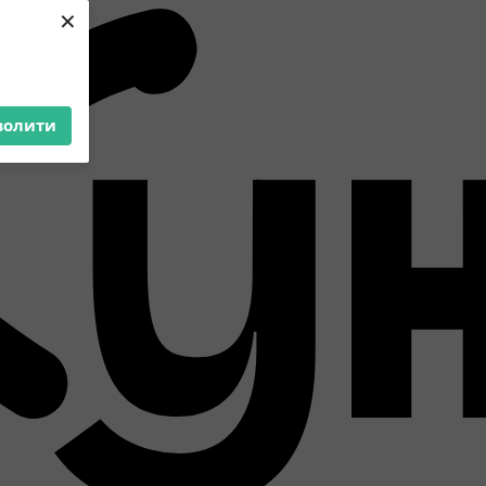
×
волити