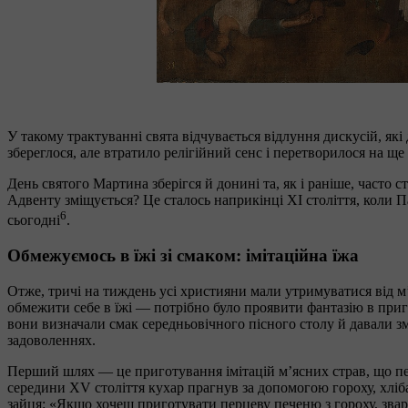
У такому трактуванні свята відчувається відлуння дискусій, я
збереглося, але втратило релігійний сенс і перетворилося на ще
День святого Мартина зберігся й донині та, як і раніше, часто
Адвенту зміщується? Це сталось наприкінці ХІ століття, коли 
6
сьогодні
.
Обмежуємось в їжі зі смаком: імітаційна їжа
Отже, тричі на тиждень усі християни мали утримуватися від м
обмежити себе в їжі — потрібно було проявити фантазію в приг
вони визначали смак середньовічного пісного столу й давали з
задоволеннях.
Перший шлях — це приготування імітацій м’ясних страв, що пе
середини XV століття кухар прагнув за допомогою гороху, хліба
зайця: «Якщо хочеш приготувати перцеву печеню з гороху, звари