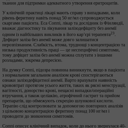
тканин для підтримки адекватного утворення еритроцитів.
У клінічній практиці лікарі мають справу з випадками, коли
рівень феритину навіть понад 50 нг/мл супроводжується
скаргами пацієнта. Еса Соппі, лікар та дослідник із Фінляндії,
вважає діагностику та лікування залізодефіциту без анемії
23
одним із найбільших викликів в його кар’єрі терапевта
.
Дефіцит заліза без анемії може довго залишатися
нерозпізнаним. Слабкість, втома, труднощі з концентрацією та
низька продуктивність праці — це неспецифічні симптоми,
тому дефіцит заліза без анемії можна сплутати з іншими
розладами, зокрема депресією.
На думку Соппі, підозра повинна виникнути, якщо в пацієнта
з нормальним загальним аналізом крові спостерігаються
ознаки залізодефіцитної анемії. Варто врахувати наявність
крововтрат протягом усього життя, таких як рясні менструації,
вагітності, донорство крові, нещасні випадки/операційні
втручання, а також целіакію, атрофічний гастрит та прийом
препаратів, що обмежують секрецію шлункової кислоти.
Терапію слід контролювати за допомогою повторних аналізів
з цільовою концентрацією феритину понад 100 нг/мл і
проводити до зникнення симптомів.
Соппі описує клінічний випадок, коли до нього звернулася 40-