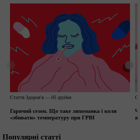
Стаття
Здоров'я —
05 грудня
Оз
Гарячий сезон. Що таке лихоманка і коли
Ч
«збивати» температуру при ГРВІ
я
Популярні статті