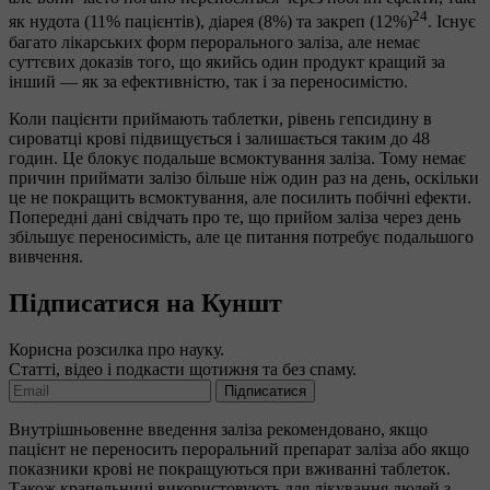
24
як нудота (11% пацієнтів), діарея (8%) та закреп (12%)
. Існує
багато лікарських форм перорального заліза, але немає
суттєвих доказів того, що якийсь один продукт кращий за
інший — як за ефективністю, так і за переносимістю.
Коли пацієнти приймають таблетки, рівень гепсидину в
сироватці крові підвищується і залишається таким до 48
годин. Це блокує подальше всмоктування заліза. Тому немає
причин приймати залізо більше ніж один раз на день, оскільки
це не покращить всмоктування, але посилить побічні ефекти.
Попередні дані свідчать про те, що прийом заліза через день
збільшує переносимість, але це питання потребує подальшого
вивчення.
Підписатися на Куншт
Корисна розсилка про науку.
Статті, відео і подкасти щотижня та без спаму.
Підписатися
Внутрішньовенне введення заліза рекомендовано, якщо
пацієнт не переносить пероральний препарат заліза або якщо
показники крові не покращуються при вживанні таблеток.
Також крапельниці використовують для лікування людей з