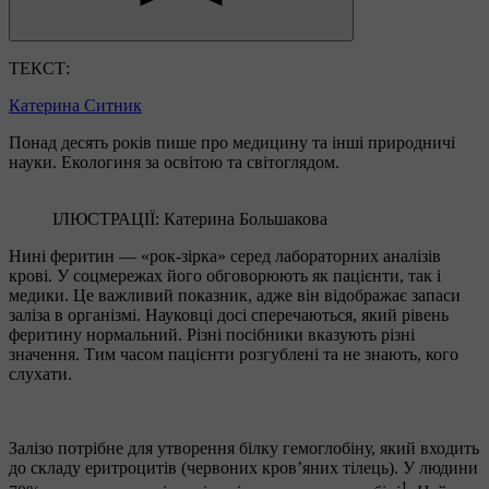
ТЕКСТ:
Катерина Ситник
Понад десять років пише про медицину та інші природничі
науки. Екологиня за освітою та світоглядом.
ІЛЮСТРАЦІЇ: Катерина Большакова
Нині феритин — «рок-зірка» серед лабораторних аналізів
крові. У соцмережах його обговорюють як пацієнти, так і
медики. Це важливий показник, адже він відображає запаси
заліза в організмі. Науковці досі сперечаються, який рівень
феритину нормальний. Різні посібники вказують різні
значення. Тим часом пацієнти розгублені та не знають, кого
слухати.
Залізо потрібне для утворення білку гемоглобіну, який входить
до складу еритроцитів (червоних кров’яних тілець). У людини
1