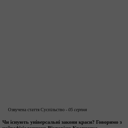
Озвучена стаття
Суспільство -
05 серпня
Чи існують універсальні закони краси? Говоримо з
нейрофізіологинею Вікторією Кравченко