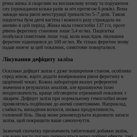
річна жінка зі скаргами на виснажливу втому та порушення
сну (прокидання кілька разів за ніч протягом 6 років). Вона
завжди мала рясні менструації тривалістю 5–7 днів. Також
пацієнтка була двічі вагітна і кожного разу страждала на
анемію в цей період. Жінка мала гемоглобін 137 г/л, проте
рівень феритину становив лише 5,4 нг/мл. Пацієнтка
позбулася симптомів лише тоді, коли внаслідок лікування
феритин підвищився до 100 нг/мл. Як тільки феритин знову
падав нижче за цей показник, симптоми поверталися.
Лікування дефіциту заліза
Оскільки дефіцит заліза є дуже поширеним станом, особливо
серед жінок, варто додати вимірювання рівня феритину в
щорічний чекап. Кожна лабораторія вказує референтні
значення в результатах аналізів, але враховуючи їхню
неоднозначність, краще обговорити отриманий показник з
лікарем. Дефіцит заліза при нормальному гемоглобіні може
проявлятись подібними до анемії симптомами. Наприклад,
слабкість, випадіння волосся, низька продуктивність,
головний біль. Лікар може рекомендувати відновити запаси
заліза, щоб покращити ваше самопочуття.
Зазвичай спочатку призначають таблетовані добавки заліза,
але вони часто погано переносяться через побічні ефекти, такі