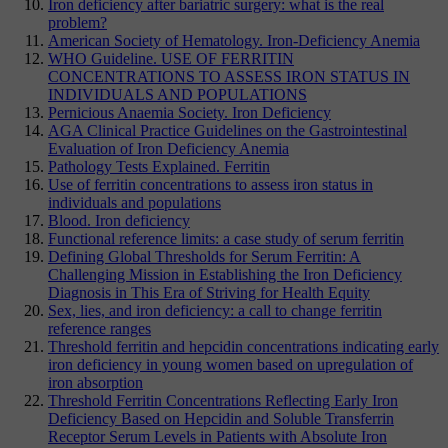
Iron deficiency after bariatric surgery: what is the real
problem?
American Society of Hematology. Iron-Deficiency Anemia
WHO Guideline. USE OF FERRITIN
CONCENTRATIONS TO ASSESS IRON STATUS IN
INDIVIDUALS AND POPULATIONS
Pernicious Anaemia Society. Iron Deficiency
AGA Clinical Practice Guidelines on the Gastrointestinal
Evaluation of Iron Deficiency Anemia
Pathology Tests Explained. Ferritin
Use of ferritin concentrations to assess iron status in
individuals and populations
Blood. Iron deficiency
Functional reference limits: a case study of serum ferritin
Defining Global Thresholds for Serum Ferritin: A
Challenging Mission in Establishing the Iron Deficiency
Diagnosis in This Era of Striving for Health Equity
Sex, lies, and iron deficiency: a call to change ferritin
reference ranges
Threshold ferritin and hepcidin concentrations indicating early
iron deficiency in young women based on upregulation of
iron absorption
Threshold Ferritin Concentrations Reflecting Early Iron
Deficiency Based on Hepcidin and Soluble Transferrin
Receptor Serum Levels in Patients with Absolute Iron