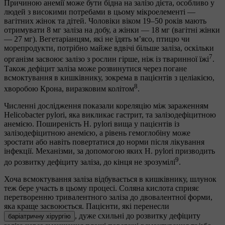
Причиною анемії може бути бідна на залізо дієта, особливо у
людей з високими потребами в цьому мікроелементі —
вагітних жінок та дітей. Чоловіки віком 19–50 років мають
отримувати 8 мг заліза на добу, а жінки — 18 мг (вагітні жінки
— 27 мг). Вегетаріанцям, які не їдять м’ясо, птицю чи
морепродукти, потрібно майже вдвічі більше заліза, оскільки
7
організм засвоює залізо з рослин гірше, ніж із тваринної їжі
.
Також дефіцит заліза може розвинутися через погане
всмоктування в кишківнику, зокрема в пацієнтів з целіакією,
8
хворобою Крона, виразковим колітом
.
Численні дослідження показали кореляцію між зараженням
Helicobacter pylori, яка викликає гастрит, та залізодефіцитною
анемією. Поширеність H. pylori вища у пацієнтів із
залізодефіцитною анемією, а рівень гемоглобіну може
зростати або навіть повертатися до норми після лікування
інфекції. Механізми, за допомогою яких H. pylori призводить
9
до розвитку дефіциту заліза, до кінця не зрозумілі
.
Хоча всмоктування заліза відбувається в кишківнику, шлунок
теж бере участь в цьому процесі. Соляна кислота сприяє
перетворенню тривалентного заліза до двовалентної форми,
яка краще засвоюється. Пацієнти, які перенесли
, дуже схильні до розвитку дефіциту
баріатричну хірургію