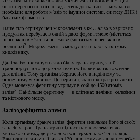
70% загальних запасів заліза міститься в гемоглобіні
. Цей
білок переносить кисень від легень до тканин. Також залізо
необхідне для роботи м’язів та імунної системи, синтезу ДНК і
багатьох ферментів.
Наше тіло отримує цей мікроелемент з їжі. Залізо в харчових
продуктах перебуває в одній з двох форм: гемове (міститься
переважно в м’ясі) та негемове (міститься переважно в
2
рослинах)
. Мікроелемент всмоктується в кров у тонкому
кишківнику.
Далі залізо приєднується до білку трансферину, який
транспортує його до різних тканин. Вільне залізо токсичне
для клітин. Тому організм зберігає його в надійному та
безпечному «сховищі». Це феритин, який відіграє роль депо.
Одна молекула феритину утримує в собі до 4500 атомів
3
заліза
. Найбільше феритину — в клітинах печінки, селезінки
та кісткового мозку.
Залізодефіцитна анемія
Коли організму бракує заліза, феритин вивільняє його зі своїх
запасів у кров. Трансферин відносить мікроелемент до
кісткового мозку, де утворюються червоні кров’яні тільця.
Еритроцити живуть близько 120 днів, тому організм потребує