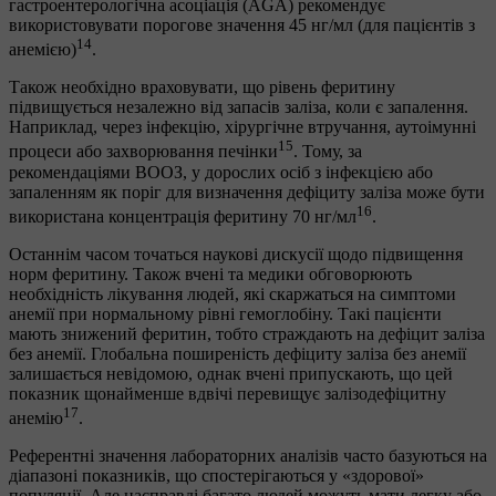
гастроентерологічна асоціація (AGA) рекомендує
використовувати порогове значення 45 нг/мл (для пацієнтів з
14
анемією)
.
Також необхідно враховувати, що рівень феритину
підвищується незалежно від запасів заліза, коли є запалення.
Наприклад, через інфекцію, хірургічне втручання, аутоімунні
15
процеси або захворювання печінки
. Тому, за
рекомендаціями ВООЗ, у дорослих осіб з інфекцією або
запаленням як поріг для визначення дефіциту заліза може бути
16
використана концентрація феритину 70 нг/мл
.
Останнім часом точаться наукові дискусії щодо підвищення
норм феритину. Також вчені та медики обговорюють
необхідність лікування людей, які скаржаться на симптоми
анемії при нормальному рівні гемоглобіну. Такі пацієнти
мають знижений феритин, тобто страждають на дефіцит заліза
без анемії. Глобальна поширеність дефіциту заліза без анемії
залишається невідомою, однак вчені припускають, що цей
показник щонайменше вдвічі перевищує залізодефіцитну
17
анемію
.
Референтні значення лабораторних аналізів часто базуються на
діапазоні показників, що спостерігаються у «здорової»
популяції. Але насправді багато людей можуть мати легку або