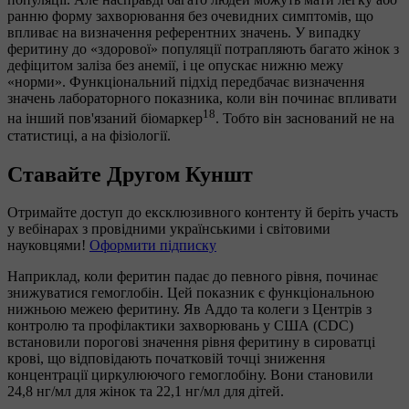
ранню форму захворювання без очевидних симптомів, що
впливає на визначення референтних значень. У випадку
феритину до «здорової» популяції потрапляють багато жінок з
дефіцитом заліза без анемії, і це опускає нижню межу
«норми». Функціональний підхід передбачає визначення
значень лабораторного показника, коли він починає впливати
18
на інший пов'язаний біомаркер
. Тобто він заснований не на
статистиці, а на фізіології.
Ставайте Другом Куншт
Отримайте доступ до ексклюзивного контенту й беріть участь
у вебінарах з провідними українськими і світовими
науковцями!
Оформити підписку
Наприклад, коли феритин падає до певного рівня, починає
знижуватися гемоглобін. Цей показник є функціональною
нижньою межею феритину. Яв Аддо та колеги з Центрів з
контролю та профілактики захворювань у США (CDC)
встановили порогові значення рівня феритину в сироватці
крові, що відповідають початковій точці зниження
концентрації циркулюючого гемоглобіну. Вони становили
24,8 нг/мл для жінок та 22,1 нг/мл для дітей.