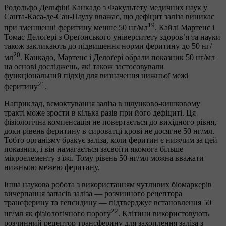
Родольфо Дельфіні Канкадо з Факультету медичних наук у
Санта-Каса-де-Сан-Паулу вважає, що дефіцит заліза виникає
19
при зменшенні феритину менше 50 нг/мл
. Кайлі Мартенс і
Томас Делоґері з Ореґонського університету здоров’я та науки
також закликають до підвищення норми феритину до 50 нг/
20
мл
. Канкадо, Мартенс і Делоґері обрали показник 50 нг/мл
на основі досліджень, які також застосовували
функціональний підхід для визначення нижньої межі
21
феритину
.
Наприклад, всмоктування заліза в шлунково-кишковому
тракті може зрости в кілька разів при його дефіциті. Ця
фізіологічна компенсація не повертається до вихідного рівня,
доки рівень феритину в сироватці крові не досягне 50 нг/мл.
Тобто організму бракує заліза, коли феритин є нижчим за цей
показник, і він намагається засвоїти якомога більше
мікроелементу з їжі. Тому рівень 50 нг/мл можна вважати
нижньою межею феритину.
Інша наукова робота з використанням чутливих біомаркерів
вичерпання запасів заліза — розчинного рецептора
трансферину та гепсидину — підтверджує встановлення 50
22
нг/мл як фізіологічного порогу
. Клітини використовують
розчинний рецептор трансферину для захоплення заліза з