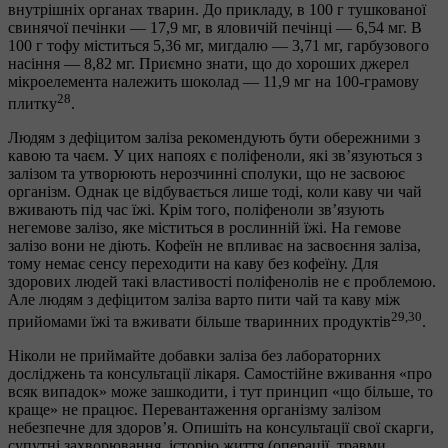
внутрішніх органах тварин. До прикладу, в 100 г тушкованої
свинячої печінки — 17,9 мг, в яловичій печінці — 6,54 мг. В
100 г тофу міститься 5,36 мг, мигдалю — 3,71 мг, гарбузового
насіння — 8,82 мг. Приємно знати, що до хороших джерел
мікроелемента належить шоколад — 11,9 мг на 100-грамову
28
плитку
.
Людям з дефіцитом заліза рекомендують бути обережними з
кавою та чаєм. У цих напоях є поліфеноли, які зв’язуються з
залізом та утворюють нерозчинні сполуки, що не засвоює
організм. Однак це відбувається лише тоді, коли каву чи чай
вживають під час їжі. Крім того, поліфеноли зв’язують
негемове залізо, яке міститься в рослинній їжі. На гемове
залізо вони не діють. Кофеїн не впливає на засвоєння заліза,
тому немає сенсу переходити на каву без кофеїну. Для
здорових людей такі властивості поліфенолів не є проблемою.
Але людям з дефіцитом заліза варто пити чай та каву між
29,30
прийомами їжі та вживати більше тваринних продуктів
.
Ніколи не приймайте добавки заліза без лабораторних
досліджень та консультації лікаря. Самостійне вживання «про
всяк випадок» може зашкодити, і тут принцип «що більше, то
краще» не працює. Перевантаження організму залізом
небезпечне для здоров’я. Опишіть на консультації свої скарги,
супутні захворювання, історію життя (операції, травми,