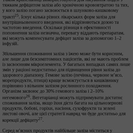
тяжким дефіцитом заліза або хронічною крововтратою та тих,
у кого залізо погано засвоюється в шлунково-кишковому
25
тракті
. Існує кілька різних лікарських форм заліза для
внутрішньовенного введення, які відрізняються дозою та
частотою введення. Оскільки різниця в ефективності
поповнення заліза незначна, перевагу віддають препаратам,
які можуть компенсувати дефіцит заліза за допомогою 1–2
інфузій.
Збільшення споживання заліза з їжею може бути корисним,
але лише для безсимптомних пацієнтів, які не мають проблем
із засвоєнням мікроелемента. У багатьох випадках самих лише
змін у раціоні недостатньо для підвищення рівня заліза до
здорового діапазону. Гемове залізо (печінка, червоне м’ясо,
морепродукти, птиця) краще всмоктується в кишківнику
порівняно з вільним залізом рослинного походження.
Організм засвоює до 30% гемового заліза і 2–10%
26
негемового
. Вегетаріанці можуть підтримувати достатнє
споживання заліза, якщо їхня дієта багата на цільнозернові
продукти, бобові, горіхи, насіння, сухофрукти та зелені
листові овочі, але цієї стратегії навряд чи буде достатньо для
27
корекції дефіциту
.
Серед м’ясних продуктів найбільше заліза міститься у