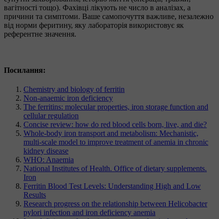
вагітності тощо). Фахівці лікують не число в аналізах, а
причини та симптоми. Ваше самопочуття важливе, незалежно
від норми феритину, яку лабораторія використовує як
референтне значення.
Посилання:
Chemistry and biology of ferritin
Non-anaemic iron deficiency
The ferritins: molecular properties, iron storage function and
cellular regulation
Concise review: how do red blood cells born, live, and die?
Whole-body iron transport and metabolism: Mechanistic,
multi-scale model to improve treatment of anemia in chronic
kidney disease
WHO: Anaemia
National Institutes of Health. Office of dietary supplements.
Iron
Ferritin Blood Test Levels: Understanding High and Low
Results
Research progress on the relationship between Helicobacter
pylori infection and iron deficiency anemia