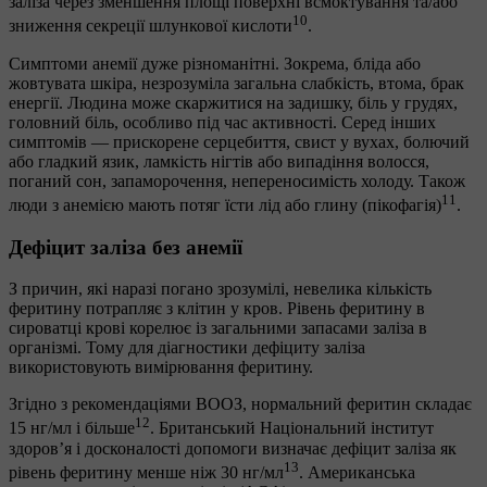
заліза через зменшення площі поверхні всмоктування та/або
10
зниження секреції шлункової кислоти
.
Симптоми анемії дуже різноманітні. Зокрема, бліда або
жовтувата шкіра, незрозуміла загальна слабкість, втома, брак
енергії. Людина може скаржитися на задишку, біль у грудях,
головний біль, особливо під час активності. Серед інших
симптомів — прискорене серцебиття, свист у вухах, болючий
або гладкий язик, ламкість нігтів або випадіння волосся,
поганий сон, запаморочення, непереносимість холоду. Також
11
люди з анемією мають потяг їсти лід або глину (пікофагія)
.
Дефіцит заліза без анемії
З причин, які наразі погано зрозумілі, невелика кількість
феритину потрапляє з клітин у кров. Рівень феритину в
сироватці крові корелює із загальними запасами заліза в
організмі. Тому для діагностики дефіциту заліза
використовують вимірювання феритину.
Згідно з рекомендаціями ВООЗ, нормальний феритин складає
12
15 нг/мл і більше
. Британський Національний інститут
здоров’я і досконалості допомоги визначає дефіцит заліза як
13
рівень феритину менше ніж 30 нг/мл
. Американська