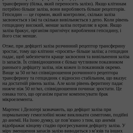
трансферину (білка, який переносить залізо). Якщо клітинам
потрібно більше заліза, вони виробляють більше рецепторів.
Гепсидин — це гормон, який контролює, скільки заліза
засвоюється з їжі та скільки вивільняється з депо. Коли рівень
гепцидину високий, менше заліза потрапляє в кров. Якщо
заліза бракує, організм пригнічує вироблення гепсидину, і
його стає менше.
Отже, при дефіциті заліза розчинний рецептор трансферину
зростає, тому що клітини «просять» більше заліза; а гепцидин
падає, щоб забезпечити краще засвоєння та вивільнення заліза
із запасів. Їх співвідношення є більш чутливим показником
раннього дефіциту заліза, ніж кожен із показників окремо.
Вище за 50 нг/мл співвідношення розчинного рецептора
трансферину та гепцидинк є відносно стабільним, що вказує
на достатній рівень заліза. Але коли рівень феритину падає
нижче ніж 50 нг/мл, співвідношення починає зростати. Це
ознака того, що організм прагне компенсувати брак
мікроелемента.
Мартенс і Делоґері зазначають, що дефіцит заліза при
нормальному гемоглобіні може викликати симптоми, подібні
до анемії. На їхню думку, це пов’язано з тим, що анемія
відображає кінцеву стадію прогресування дефіциту заліза. У
міру зменшення запасів залізо виводиться з м’язів та інших