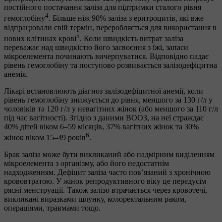
постійного постачання заліза для підтримки сталого рівня
4
гемоглобіну
. Більше ніж 90% заліза з еритроцитів, які вже
відпрацювали свій термін, переробляється для використання в
5
нових клітинах крові
. Коли швидкість витрат заліза
переважає над швидкістю його засвоєння з їжі, запаси
мікроелемента починають вичерпуватися. Відповідно падає
рівень гемоглобіну та поступово розвивається залізодефіцитна
анемія.
Лікарі встановлюють діагноз залізодефіцитної анемії, коли
рівень гемоглобіну знижується до рівня, меншого за 130 г/л у
чоловіків та 120 г/л у невагітних жінок (або меншого за 110 г/л
під час вагітності). Згідно з даними ВООЗ, на неї страждає
40% дітей віком 6–59 місяців, 37% вагітних жінок та 30%
6
жінок віком 15–49 років
.
Брак заліза може бути викликаний або надмірним виділенням
мікроелемента з організму, або його недостатнім
надходженням. Дефіцит заліза часто пов’язаний з хронічною
крововтратою. У жінок репродуктивного віку це передусім
рясні менструації. Також залізо втрачається через кровотечі,
викликані виразками шлунку, колоректальним раком,
операціями, травмами тощо.