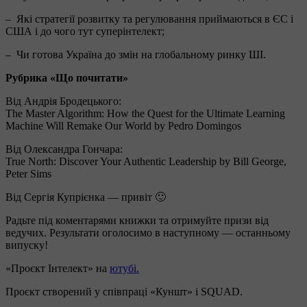
‒ Які стратегії розвитку та регулювання приймаються в ЄС і
США і до чого тут суперінтелект;
‒ Чи готова Україна до змін на глобальному ринку ШІ.
Рубрика «Що почитати»
Від Андрія Бродецького:
The Master Algorithm: How the Quest for the Ultimate Learning
Machine Will Remake Our World by Pedro Domingos
Від Олександра Гончара:
True North: Discover Your Authentic Leadership by Bill George,
Peter Sims
Від Сергія Купрієнка — привіт 🙂
Радьте під коментарями книжки та отримуйте призи від
ведучих. Результати оголосимо в наступному — останньому
випуску!
«Проєкт Інтелект» на
ютубі.
Проєкт створений у співпраці «Куншт» і SQUAD.