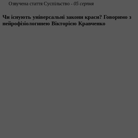
Озвучена стаття
Суспільство -
05 серпня
Чи існують універсальні закони краси? Говоримо з
нейрофізіологинею Вікторією Кравченко