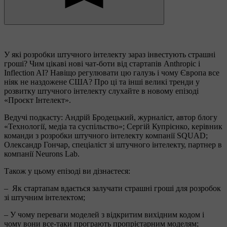
У які розробки штучного інтелекту зараз інвестують страшні
гроші? Чим цікаві нові чат-боти від стартапів Anthropic і
Inflection AI? Навіщо регулювати цю галузь і чому Європа все
ніяк не наздожене США? Про ці та інші великі тренди у
розвитку штучного інтелекту слухайте в новому епізоді
«Проєкт Інтелект».
Ведучі подкасту: Андрій Бродецький, журналіст, автор блогу
«Технології, медіа та суспільство»; Сергій Купрієнко, керівник
команди з розробки штучного інтелекту компанії SQUAD;
Олександр Гончар, спеціаліст зі штучного інтелекту, партнер в
компанії Neurons Lab.
Також у цьому епізоді ви дізнаєтеся:
‒ Як стартапам вдається залучати страшні гроші для розробок
зі штучним інтелектом;
‒ У чому переваги моделей з відкритим вихідним кодом і
чому вони все-таки програють пропрієтарним моделям;