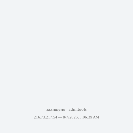
захищено
adm.tools
216.73.217.54 —
8/7/2026, 3:06:39 AM