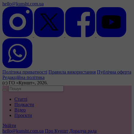
hello@kunsht.com.ua
Політика приватності
Правила використання
Публічна оферта
Редакційна політика
(с) ГО «Куншт», 2026.
Статті
Подкасти
Відео
Проєкти
Увійти
hello@kunsht.com.ua
Про Куншт
Дорадча рада