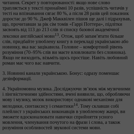
читання. Секрет у повторюваності: якщо нове слово
трапляється у тексті принаймні 10 разів, успішність читачів у
тесті на впізнавання сягає 80 %, а після 28 разів цей показник
доростає до 90 %. Джеф Макквілен пішов ще далі і підрахував,
що, прочитавши за рік сім томів «Гаррі Поттера», підлітки
засвоять від 113 до 213 слів зі списку базової академічної
13
лексики англійської мови
. Отож, щоб запам’ятати більше
слів, придбайте улюблену книгу в перекладі українською або
новинку, яка вас зацікавила. Головне – комфортний рівень
розуміння (70–95% слів ви маєте вловлювати без словника).
Якщо не виходить, візьміть щось простіше. Навіть любовний
роман має чого вас навчити.
3. Новинні канали українською. Бонус: одразу поменшає
дезінформації.
4. Україномовна музика. Досліджуючи зв’язок між музичними
і лінгвістичними здібностями, вчені виявили, що, обробляючи
мову і музику, мозок використовує однакові механізми для
14
мелодики, синтаксису і семантики
. Тому склавши собі
плейлист з українських виконавців в улюбленому жанрі, ви
зможете вдосконалювати навички сприйняття усного
мовлення, членування почутого на фрази і слова, а також
розуміння особливостей звукової системи мови.