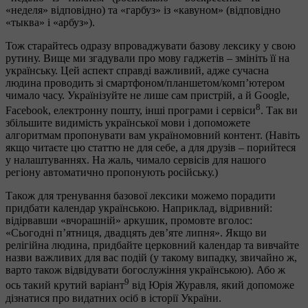
«неделя» відповідно) та «гарбуз» із «кавуном» (відповідно
«тыква» і «арбуз»).
Тож старайтесь одразу впроваджувати базову лексику у свою
рутину. Вище ми згадували про мову гаджетів – змініть її на
українську. Цей аспект справді важливий, адже сучасна
людина проводить зі смартфоном/планшетом/комп’ютером
чимало часу. Українізуйте не лише сам пристрій, а й Google,
8
Facebook, електронну пошту, інші програми і сервіси
. Так ви
збільшите видимість української мови і допоможете
алгоритмам пропонувати вам україномовний контент. (Навіть
якщо читаєте цю статтю не для себе, а для друзів – порийтеся
у налаштуваннях. На жаль, чимало сервісів для нашого
регіону автоматично пропонують російську.)
Також для тренування базової лексики можемо порадити
придбати календар українською. Наприклад, відривний:
відірвавши «вчорашній» аркушик, промовте вголос:
«Сьогодні п’ятниця, двадцять дев’яте липня». Якщо ви
релігійна людина, придбайте церковний календар та вивчайте
назви важливих для вас подій (у такому випадку, звичайно ж,
варто також відвідувати богослужіння українською). Або ж
9
ось такий крутий варіант
від Юрія Журавля, який допоможе
дізнатися про видатних осіб в історії України.