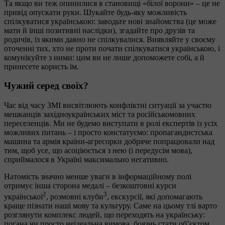
Та якщо ви теж опинилися в становищі «білої ворони» – це не
привід опускати руки. Шукайте будь-яку можливість
спілкуватися українською: заводьте нові знайомства (це може
мати й інші позитивні наслідки), згадайте про друзів та
родичів, із якими давно не спілкувалися. Виявляйте у своєму
оточенні тих, хто не проти почати спілкуватися українською, і
комунікуйте з ними: цим ви не лише допоможете собі, а й
принесете користь їм.
Чужий серед своїх?
Час від часу ЗМІ висвітлюють конфліктні ситуації за участю
мешканців західноукраїнських міст та російськомовних
переселенців. Ми не будемо виступати в ролі експертів із усіх
можливих питань – і просто констатуємо: пропагандистська
машина та армія країни-агресорки добряче попрацювали над
тим, щоб усе, що асоціюється з нею (і передусім мова),
сприймалося в Україні максимально негативно.
Натомість значно менше уваги в інформаційному полі
отримує інша сторона медалі – безкоштовні курси
2
3
української
, розмовні клуби
, екскурсії, які допомагають
краще пізнати наші мову та культуру. Саме на цьому тлі варто
розглянути комплекс людей, що переходять на українську:
погана чи просто неідеальна вимова, боязнь стати об’єктом