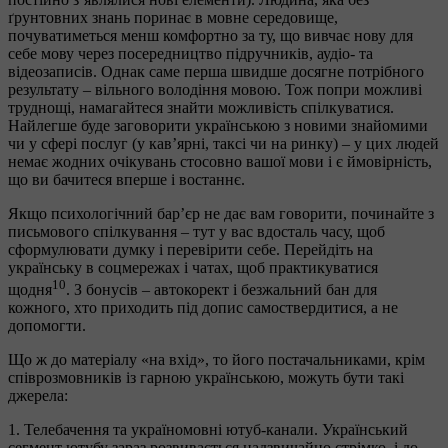
ґрунтовних знань поринає в мовне середовище,
почуватиметься менш комфортно за ту, що вивчає нову для
себе мову через посередництво підручників, аудіо- та
відеозаписів. Однак саме перша швидше досягне потрібного
результату – вільного володіння мовою. Тож попри можливі
труднощі, намагайтеся знайти можливість спілкуватися.
Найлегше буде заговорити українською з новими знайомими
чи у сфері послуг (у кав’ярні, таксі чи на ринку) – у цих людей
немає жодних очікувань стосовно вашої мови і є ймовірність,
що ви бачитеся вперше і востаннє.
Якщо психологічний бар’єр не дає вам говорити, починайте з
письмового спілкування – тут у вас вдосталь часу, щоб
сформулювати думку і перевірити себе. Перейдіть на
українську в соцмережах і чатах, щоб практикуватися
10
щодня
. З бонусів – автокорект і безжальний бан для
кожного, хто приходить під допис самоствердитися, а не
допомогти.
Що ж до матеріалу «на вхід», то його постачальниками, крім
співрозмовників із гарною українською, можуть бути такі
джерела:
1. Телебачення та україномовні ютуб-канали. Український
сегмент ютубу зараз розвивається надзвичайно стрімко, і до