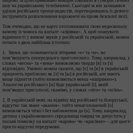
широко та цілеспрямовано використовували в гумористичних
шоу на українському телебаченні. Сьогодні ж він залишився
уділом російських пропагандистів, перетворившись із дієвого
інструмента розпалювання ворожнечі на прояв безсилої люті.
Тож очевидно, що не варто ототожнювати свою недосконалу
вимову із чимось на кшталт «азірівки». А щоб опанувати
відмінності у вимові звуків у російській та українській, можна
почати з двох найбільш істотних:
1. Звуки, що позначаються літерами «е» та «и», не
пом’якшують попереднього приголосного. Тому, наприклад, у
словах «весна» та «зима» вимовляємо твердо [в] та [з]
відповідно. Умовно можна сказати, що [е] та [и] в українській
працюють приблизно як [э] та [ы] в російській, але мають
вище підняття (тобто вимовляються менш «напряжно»).
Аналогом російського [и] буде український [і], який
пом’якшує приголосні, скажімо, у словах «літо» та «осінь».
2. В українській мові, на відміну від російської та білоруської,
відсутнє так зване «акання», тобто ненаголошений [о]
вимовляється чітко і без наближення до [а]. Тому, наприклад,
дитина з україномовного середовища навряд чи допустить у
письмі помилку на кшталт «карова» чи «красівки» – для цього
просто відсутні передумови.