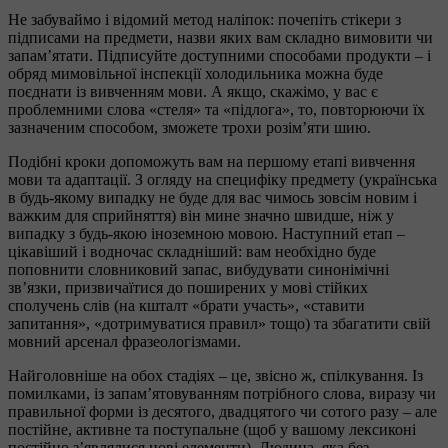
Не забуваймо і відомий метод наліпок: почепіть стікери з
підписами на предмети, назви яких вам складно вимовити чи
запам’ятати. Підписуйте доступними способами продукти – і
обряд мимовільної інспекції холодильника можна буде
поєднати із вивченням мови. А якщо, скажімо, у вас є
проблемними слова «стеля» та «підлога», то, повторюючи їх
зазначеним способом, зможете трохи розім’яти шию.
Подібні кроки допоможуть вам на першому етапі вивчення
мови та адаптації. З огляду на специфіку предмету (українська
в будь-якому випадку не буде для вас чимось зовсім новим і
важким для сприйняття) він мине значно швидше, ніж у
випадку з будь-якою іноземною мовою. Наступний етап –
цікавіший і водночас складніший: вам необхідно буде
поповнити словниковий запас, вибудувати синонімічні
зв’язки, призвичаїтися до поширених у мові стійких
сполучень слів (на кшталт «брати участь», «ставити
запитання», «дотримуватися правил» тощо) та збагатити свій
мовний арсенал фразеологізмами.
Найголовніше на обох стадіях – це, звісно ж, спілкування. Із
помилками, із запам’ятовуванням потрібного слова, виразу чи
правильної форми із десятого, двадцятого чи сотого разу – але
постійне, активне та поступальне (щоб у вашому лексиконі
постійно з’являлися нові елементи). Людина, яка без