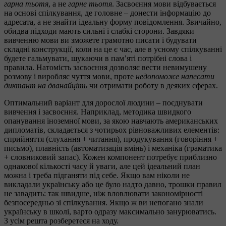
гарна тьотя
, а не
гарне тьотя
. Засвоєння мови відбувається
на основі спілкування, де головне – донести інформацію до
адресата, а не знайти ідеальну форму повідомлення. Звичайно,
обидва підходи мають сильні і слабкі сторони. Завдяки
вивченню мови ви зможете грамотно писати і будувати
складні конструкції, коли на це є час, але в усному спілкуванні
будете гальмувати, шукаючи в пам’яті потрібні слова і
правила. Натомість засвоєння дозволяє вести невимушену
розмову і виробляє чуття мови, проте
недопоможе напесати
диктант на дванайціть
чи отримати роботу в деяких сферах.
Оптимальний варіант для дорослої людини – поєднувати
вивчення і засвоєння. Наприклад, методика швидкого
опанування іноземної мови, за якою навчають американських
дипломатів, складається з чотирьох рівноважливих елементів:
сприйняття (слухання + читання), продукування (говоріння +
письмо), плавність (автоматизація вмінь) і механіка (граматика
+ словниковий запас). Кожен компонент потребує приблизно
однакової кількості часу й уваги, але цей ідеальний план
можна і треба підганяти під себе. Якщо вам ніколи не
викладали українську або це було надто давно, трошки правил
не завадить: так швидше, ніж вловлювати закономірності
безпосередньо зі спілкування. Якщо ж ви непогано знали
українську в школі, варто одразу максимально занурюватись.
З усім решта розберетеся на ходу.