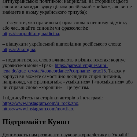
антиукраїнською політикою; наприклад, на сторінках цього
словника закидає вудку цілком російський «рибак», але ви не
знайдете в ньому українського тризуба);
– з’ясувати, яка правильна форма слова в певному відмінку
або часі, знайти синонім чи фразеологім:
https://lcorp.ulif.org.ua/dictua
;
– відшукати український відповідник російського слова:
https://r2u.org.ua
;
– подивитися, як слово вживають в різних текстах: корпус
української мови «Грак»
https://parasol.vmguest.uni-
jena.de/grac_crystal/#concordance?corpname=grac15
. Також у
корпусі ви можете самостійно дослідити спірні питання,
наприклад, чи є різниця між «усміхатися» і «посміхатися» або
чи справді слово «хороший» – це русизм.
І підписуйтесь на сторінки авторів в інстаграмі:
https://www.instagram.com/u_rock.zno
,
https://www.instagram.com/mov.liao
.
Підтримайте Куншт
Допоможіть нам розвивати наукову журналістику в Україні!