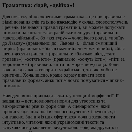
Граматика: сідай, «двійка»!
Для початку чітко окреслимо: граматика – це про правильне
відмінювання слів та їхню взаємодію у складі словосполучень
і речень. Не знаючи правил граматики, ви можете допускати
помилки на кшталт «австралійське кенгуру» (правильно:
«австралійський», бо «кенгуру» – чоловічого роду), «приїду
до Львову» (правильно: до «Львова»), «більш смачніший
пиріг» (правильно: «більш смачний» чи «смачніший»), «біля
шестидесяти гривень» (правильно: «близько шістдесяти
гривень»), «хотять їсти» (правильно: «хочуть їсти»), «піти за
морозивом» (правильно: «піти по морозиво») тощо. Коли
головне для вас – говорити українською, то такі хиби не
критичні. Хоча, звісно, краще одразу вивчати все в
правильних формах, аніж потім довго позбуватися «чіпких»
помилок.
Наведені вище приклади лежать у площині морфології. Її
завдання – встановлювати норми для утворення та
використання різних форм слів. А сценаристом, який
прописує для них ролі в словосполученнях і реченнях, є
синтаксис. Знання із цих сфер також можна засвоювати
інтуїтивно, читаючи якісні україномовні тексти та
вслухаючись у мовлення ведучих/блогерів, які дружать із