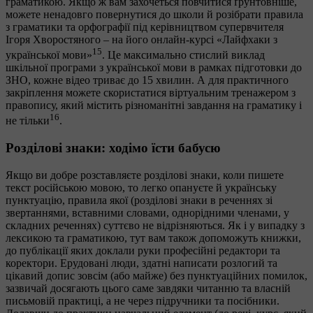
граматикою. Якщо ж вам захочеться повчитися ґрунтовніше,
можете ненадовго повернутися до школи й розібрати правила
з граматики та орфографії під керівництвом супервчителя
Ігоря Хворостяного – на його онлайн-курсі «Лайфхаки з
15
української мови»
. Це максимально стислий виклад
шкільної програми з української мови в рамках підготовки до
ЗНО, кожне відео триває до 15 хвилин. А для практичного
закріплення можете скористатися віртуальним тренажером з
правопису, який містить різноманітні завдання на граматику і
16
не тільки
.
Розділові знаки: ходімо їсти бабусю
Якщо ви добре розставляєте розділові знаки, коли пишете
текст російською мовою, то легко опануєте й українську
пунктуацію, правила якої (розділові знаки в реченнях зі
звертаннями, вставними словами, однорідними членами, у
складних реченнях) суттєво не відрізняються. Як і у випадку з
лексикою та граматикою, тут вам також допоможуть книжки,
до публікації яких доклали руки професійні редактори та
коректори. Ерудовані люди, здатні написати розлогий та
цікавий допис зовсім (або майже) без пунктуаційних помилок,
зазвичай досягають цього саме завдяки читанню та власній
письмовій практиці, а не через підручники та посібники.