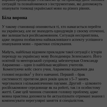
ситуацій та познайомимося з інструментами, які допоможуть
опанувати тонкощі української мови на різних рівнях.
Біла ворона
У такому становищі опиняються ті, хто намагається перейти
на українську, але не знаходить однодумців у своєму оточенні,
яке залишається російськомовним. Ситуація несприятлива,
адже людина позбавлена найважливішого аспекту успішного
опанування мови – практики спілкування.
Мабуть, найбільш відомим прикладом такої ситуації є історія
переходу на українську мову Володимира Зеленського. Його
освітній та менторський супровід забезпечував Олександр
Авраменко – один із найбільш медійних учителів.
Коментуючи кейс свого учня, Авраменко відзначив два
1
головні недоліки
у його навчанні. Перший – брак
системності: протягом двох років цикли з 5–7 занять
чергувалися з кількамісячними паузами. Другий – цілковито
російськомовне середовище як на роботі, так і в особистому
житті. Саме цей чинник становив головну проблему, адже
мовна практика допомогла би актуалізувати отримані знання і
компенсувати нерегулярні заняття зі спеціалістом.