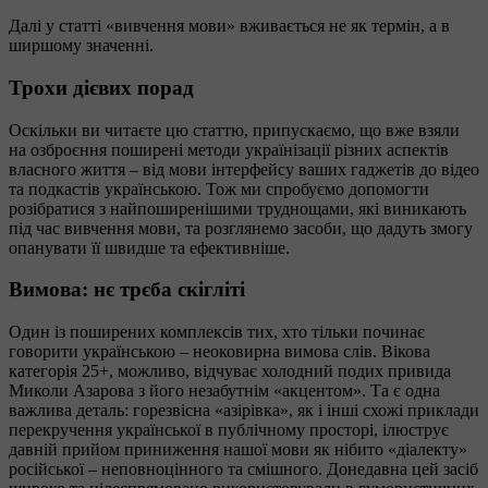
Далі у статті «вивчення мови» вживається не як термін, а в
ширшому значенні.
Трохи дієвих порад
Оскільки ви читаєте цю статтю, припускаємо, що вже взяли
на озброєння поширені методи українізації різних аспектів
власного життя – від мови інтерфейсу ваших гаджетів до відео
та подкастів українською. Тож ми спробуємо допомогти
розібратися з найпоширенішими труднощами, які виникають
під час вивчення мови, та розглянемо засоби, що дадуть змогу
опанувати її швидше та ефективніше.
Вимова: нє трєба скігліті
Один із поширених комплексів тих, хто тільки починає
говорити українською – неоковирна вимова слів. Вікова
категорія 25+, можливо, відчуває холодний подих привида
Миколи Азарова з його незабутнім «акцентом». Та є одна
важлива деталь: горезвісна «азірівка», як і інші схожі приклади
перекручення української в публічному просторі, ілюструє
давній прийом приниження нашої мови як нібито «діалекту»
російської – неповноцінного та смішного. Донедавна цей засіб