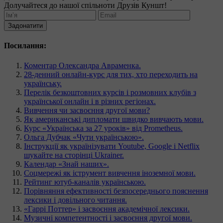
Долучайтеся до нашої спільноти Друзів Куншт!
Задонатити
Посилання:
Коментар Олександра Авраменка.
28-денний онлайн-курс для тих, хто переходить на
українську.
Перелік безкоштовних курсів і розмовних клубів з
української онлайн і в різних регіонах.
Вивчення чи засвоєння другої мови?
Як американські дипломати швидко вивчають мови.
Курс «Українська за 27 уроків» від Prometheus.
Ольга Дубчак «Чути українською».
Інструкції як українізувати Youtube, Google і Netflix
шукайте на сторінці Ukrainer.
Календар «Знай наших».
Соцмережі як іструмент вивчення іноземної мови.
Рейтинг ютуб-каналів українською.
Порівняння ефективності безпосереднього пояснення
лексики і довільного читання.
«Гаррі Поттер» і засвоєння академічної лексики.
Музичні компетентності і засвоєння другої мови.