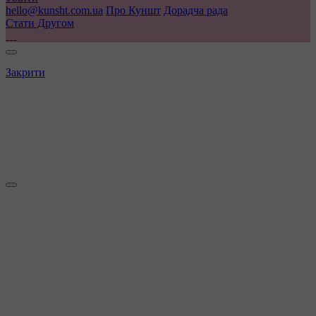
hello@kunsht.com.ua
Про Куншт
Дорадча рада
Стати Другом
Закрити