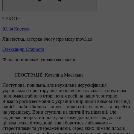
ТЕКСТ:
Юлія Костюк
Лінгвістка, авторка блогу про мову mov.liao
Олександр Староста
Філолог, викладач української мови
ІЛЮСТРАЦІЇ: Каталіна Маєвська
Поступова, повільна, але неухильна дерусифікація
українського простору значно інтенсифікувалася з початком
повномасштабного вторгнення росії на нашу територію.
Чимало російськомовних українців вирішили відмовитися від
однієї з найстійкіших звичок – мови спілкування – та перейти
на українську. Вони ступили на світлий та цікавий, але
водночас непростий шлях, на якому доводиться як долати
цілком реальні труднощі, так і боротися з вітряками –
стереотипами та упередженнями, серед яких чимало плодів
ворожої пропаганди. Розглянемо це на прикладі двох типових