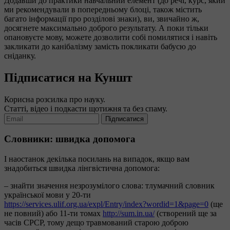
Додавши до практики навчальний елемент (до речі, курс, який
ми рекомендували в попередньому блоці, також містить
багато інформації про розділові знаки), ви, звичайно ж,
досягнете максимально доброго результату. А поки тільки
опановуєте мову, можете дозволити собі помилятися і навіть
закликати до канібалізму замість покликати бабусю до
сніданку.
Підписатися на Куншт
Корисна розсилка про науку.
Статті, відео і подкасти щотижня та без спаму.
Підписатися
Словники: швидка допомога
І наостанок декілька посилань на випадок, якщо вам
знадобиться швидка лінгвістична допомога:
– знайти значення незрозумілого слова: тлумачний словник
української мови у 20-ти
https://services.ulif.org.ua/expl/Entry/index?wordid=1&page=0
(ще
не повний) або 11-ти томах
http://sum.in.ua/
(створений ще за
часів СРСР, тому дещо травмований старою доброю