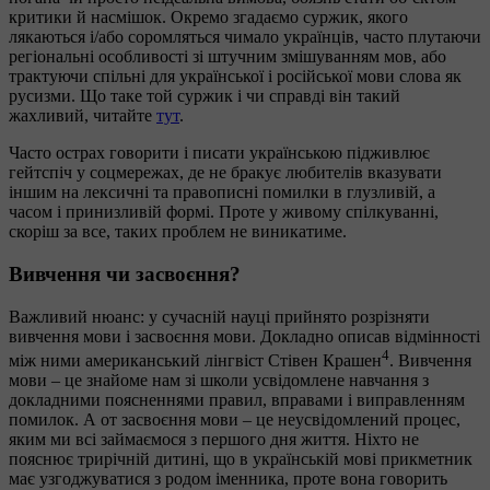
критики й насмішок. Окремо згадаємо суржик, якого
лякаються і/або соромляться чимало українців, часто плутаючи
регіональні особливості зі штучним змішуванням мов, або
трактуючи спільні для української і російської мови слова як
русизми. Що таке той суржик і чи справді він такий
жахливий, читайте
тут
.
Часто острах говорити і писати українською підживлює
гейтспіч у соцмережах, де не бракує любителів вказувати
іншим на лексичні та правописні помилки в глузливій, а
часом і принизливій формі. Проте у живому спілкуванні,
скоріш за все, таких проблем не виникатиме.
Вивчення чи засвоєння?
Важливий нюанс: у сучасній науці прийнято розрізняти
вивчення мови і засвоєння мови. Докладно описав відмінності
4
між ними американський лінгвіст Стівен Крашен
. Вивчення
мови – це знайоме нам зі школи усвідомлене навчання з
докладними поясненнями правил, вправами і виправленням
помилок. А от засвоєння мови – це неусвідомлений процес,
яким ми всі займаємося з першого дня життя. Ніхто не
пояснює трирічній дитині, що в українській мові прикметник
має узгоджуватися з родом іменника, проте вона говорить