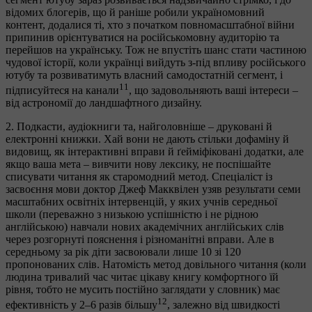
відомих блогерів, що й раніше робили україномовний
контент, додалися ті, хто з початком повномасштабної війни
припинив орієнтуватися на російськомовну аудиторію та
перейшов на українську. Тож не впустіть шанс стати частиною
чудової історії, коли українці вийдуть з-під впливу російського
ютубу та розвиватимуть власний самодостатній сегмент, і
11
підписуйтеся на канали
, що задовольняють ваші інтереси –
від астрономії до ландшафтного дизайну.
2. Подкасти, аудіокниги та, найголовніше – друковані й
електронні книжки. Хай вони не дають стільки дофаміну й
видовищ, як інтерактивні вправи й ґейміфіковані додатки, але
якщо ваша мета – вивчити нову лексику, не поспішайте
списувати читання як старомодний метод. Спеціаліст із
засвоєння мови доктор Джеф Макквілен узяв результати семи
масштабних освітніх інтервенцій, у яких учнів середньої
школи (переважно з низькою успішністю і не рідною
англійською) навчали нових академічних англійських слів
через розгорнуті пояснення і різноманітні вправи. Але в
середньому за рік діти засвоювали лише 10 зі 120
пропонованих слів. Натомість метод довільного читання (коли
людина тривалий час читає цікаву книгу комфортного їй
рівня, тобто не мусить постійно заглядати у словник) має
12
ефективність у 2–6 разів більшу
, залежно від швидкості