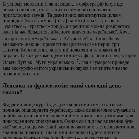
В усному мовленні (і як наслідок, в орфографії) існує ще
чимало нюансів, пов’язаних із вимовою сполучень
приголосних звуків. Та деякі з них даватимуться цілком
природно (як-от вимова [ц’: а] на місці «ться» у словах
«сміється», «грається» тощо), а з рештою можна розібратися
вже під час більш поглибленого вивчення української. Хоча
6
автори курсу «Українська за 27 уроків»
на Prometheus
вважають інакше і присвятили цій темі саме перші три
заняття. Вони містять доступні пояснення та практичні
вправи. Також рекомендуємо книжку філологині й редакторки
7
Ольги Дубчак «Чути українською»
, яка з гумором проведе
вам екскурсію світом українських звуків і зачепить чимало
правописних тем.
Лексика та фразеологія: який сьогодні день
тижня?
Згаданий вище курс буде дуже корисний тим, хто тільки
починає опановувати українську, адже ознайомлює слухачів із
найбільш уживаними словами й мовними конструкціями для
повсякденного спілкування. Однак як і під час вивчення будь-
якої мови, на цьому етапі важливо активно застосовувати нові
знання на практиці. Інакше ви ще довго будете плутати
«неділю» із «тижнем» (російською – «воскресенье» та