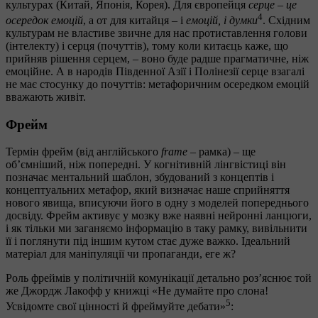
культурах (Китай, Японія, Корея). Для європейця
серце – це
4
осередок емоцій
, а от для китайця – і
емоцій, і думки
. Східним
культурам не властиве звичне для нас протиставлення голови
(інтелекту) і серця (почуттів), тому коли китаєць каже, що
прийняв рішення серцем, – воно буде радше прагматичне, ніж
емоційне. А в народів Південної Азії і Полінезії серце взагалі
не має стосунку до почуттів: метафоричним осередком емоцій
вважають живіт.
Фрейм
Термін фрейм (від англійського
frame
– рамка) – ще
об’ємніший, ніж попередні. У когнітивній лінгвістиці він
позначає ментальний шаблон, збудований з концептів і
концептуальних метафор, який визначає наше сприйняття
нового явища, вписуючи його в одну з моделей попереднього
досвіду. Фрейм активує у мозку вже наявні нейронні ланцюги,
і як тільки ми заганяємо інформацію в таку рамку, вивільнити
її і поглянути під іншим кутом стає дуже важко. Ідеальний
матеріал для маніпуляції чи пропаганди, еге ж?
Роль фреймів у політичній комунікації детально роз’яснює той
же Джордж Лакофф у книжці «Не думайте про слона!
5
Усвідомте свої цінності й фреймуйте дебати»
: