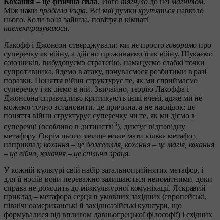
Кохання – це фізична сила
. Його
тягнуло
до неї
магнітом
.
Між нами
пробігла іскра
. Всі мої думки
крутяться
навколо
нього. Коли вона зайшла, повітря в кімнаті
наелектризувалося
.
Лакофф і Джонсон стверджували: ми не просто
говоримо
про
суперечку як війну, а дійсно проживаємо її як війну. Шукаємо
союзників, вибудовуємо стратегію, намацуємо слабкі точки
супротивника, йдемо в атаку, почуваємося розбитими в разі
поразки. Поняття війни структурує те, як ми сприймаємо
суперечку і як діємо в ній. Звичайно, теорію Лакоффа і
Джонсона справедливо критикують інші вчені, адже ми не
можемо точно встановити, де причина, а не наслідок: це
поняття війни структурує суперечку чи те, як ми діємо в
3
суперечці (особливо в дитинстві
), диктує відповідну
метафору. Окрім цього, явище може мати кілька метафор,
наприклад:
кохання – це божевілля, кохання – це магія, кохання
– це війна, кохання – це спільна праця.
У кожній культурі свій набір загальноприйнятих метафор, і
для її носіїв вони переважно залишаються непомітними, доки
справа не доходить до міжкультурної комунікації. Яскравий
приклад – метафора серця в умовних західних (європейські,
північноамериканські й західноазійські культури, що
формувалися під впливом давньогрецької філософії) і східних