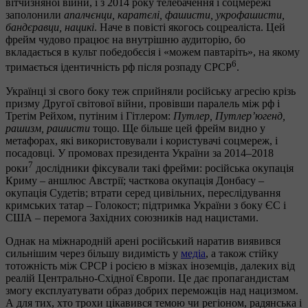
вітчизняної війни, і з 2014 року телебачення і соцмережі
заполонили
апалчєнци, каратєлі, фашисти, укрофашисти,
бандєравци, нацикі
. Наче в повісті якогось соцреаліста. Цей
фрейм чудово працює на внутрішню аудиторію, бо
вкладається в культ победобєсія і «можем павтаріть», на якому
6
тримається ідентичність рф після розпаду СРСР
.
Українці зі свого боку теж сприйняли російську агресію крізь
призму Другої світової війни, провівши паралель між рф і
Третім Рейхом, путіним і Гітлером:
Путлер, Путлер’югенд,
рашизм, рашисти
тощо. Ще більше цей фрейм видно у
метафорах, які використовували і користувачі соцмереж, і
посадовці. У промовах президента України за 2014–2018
7
роки
дослідники фіксували такі фрейми: російська окупація
Криму – аншлюс Австрії; часткова окупація Донбасу –
окупація Судетів; втрати серед цивільних, переслідування
кримських татар – Голокост; підтримка України з боку ЄС і
США – перемога Західних союзників над нацистами.
Однак на міжнародній арені російський наратив виявився
сильнішим через більшу видимість у
медіа
, а також стійку
тотожність між СРСР і росією в мізках іноземців, далеких від
реалій Центрально-Східної Європи. Це дає пропагандистам
змогу експлуатувати образ добрих переможців над нацизмом.
А для тих, хто трохи цікавився темою чи регіоном, радянська і