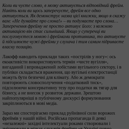
Коли ви чуєте слово, в мозку активується відповідний фрейм.
Навіть коли ви щось заперечуєте, фрейм все одно
активується. Як демонструє назва цієї книжки, якщо я скажу
вам: «Не думайте про слона!» – ви подумаєте про слона…
Заперечення фрейму не просто активує його: з кожною
активацією він стає сильніший. Якщо у суперечці ви
послуговуєтеся мовою і фреймами противника, то активуєте
й підсилюєте чужі фрейми у слухача і тим самим підриваєте
власну позицію.
Лакофф наводить приклади таких «пострілів у ногу»: ось
екоактивісти використовують термін «чисте вугілля»,
вигаданий і впроваджений лобістами вугільного сектору, і в
публіки складається враження, що вугільні електростанції
можуть бути безпечні для клімату. Або ж демократи
повторюють словосполучення «податковий тиск»,
підсилюючи консервативну тезу про податки як тягар для
бізнесу, а не внесок у розвиток держави. Зрештою
найпопулярніші в публічному дискурсі формулювання
закріплюються в мові медіа.
Зараз ми спостерігаємо приклад руйнівної сили ворожих
фреймів у нашій війні. Російська пропаганда й деякі
«незалежні» західні інтелектуали роками створювали і
зміцнювали в мізках слухачів фрейми «в Україні повно