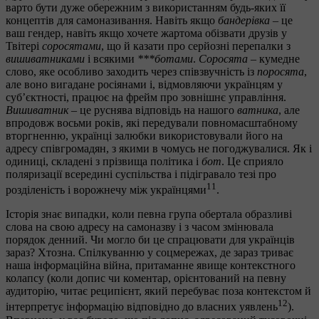
варто бути дуже обережним з використанням будь-яких її
концептів для самоназивання. Навіть якщо
бандерівка
– це
ваш гендер, навіть якщо хочете жартома обізвати друзів у
Твітері
соросятами
, що й казати про серйозні перепалки з
вишиватниками
і всякими
***ботами
.
Соросята
– кумедне
слово, яке особливо заходить через співзвучність із
поросята
,
але воно вигадане росіянами і, відмовляючи українцям у
суб’єктності, працює на фрейм про зовнішнє управління.
Вишиватник
– це руснява відповідь на нашого
ватника
, але
впродовж восьми років, які передували повномасштабному
вторгненню, українці залюбки використовували його на
адресу співгромадян, з якими в чомусь не погоджувалися. Як і
одиниці, складені з прізвища політика і
бот
. Це сприяло
поляризації всередині суспільства і підігравало тезі про
11
розділеність і ворожнечу між українцями
.
Історія знає випадки, коли певна група обертала образливі
слова на свою адресу на самоназву і з часом змінювала
порядок денний. Чи могло би це спрацювати для українців
зараз? Хтозна. Спілкуванню у соцмережах, де зараз триває
наша інформаційна війна, притаманне явище контекстного
колапсу (коли допис чи коментар, орієнтований на певну
аудиторію, читає реципієнт, який перебуває поза контекстом й
12
інтерпретує інформацію відповідно до власних уявлень
).