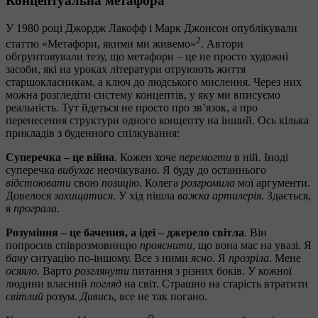
Концептуальна метафора
У 1980 році Джордж Лакофф і Марк Джонсон опублікували
2
статтю «Метафори, якими ми живемо»
. Автори
обґрунтовували тезу, що метафори – це не просто художні
засоби, які на уроках літератури отруюють життя
старшокласникам, а ключ до людського мислення. Через них
можна розгледіти систему концептів, у яку ми вписуємо
реальність. Тут йдеться не просто про зв’язок, а про
перенесення структури одного концепту на інший. Ось кілька
прикладів з буденного спілкування:
Суперечка – це війна
. Кожен хоче
перемогти
в ній. Іноді
суперечка
вибухає
неочікувано. Я буду до останнього
відстоювати
свою
позицію
. Колега
розгромила
мої аргументи.
Довелося
захищатися
. У хід пішла
важка артилерія
. Здається,
я
програла
.
Розуміння – це бачення, а ідеї – джерело світла
. Він
попросив співрозмовницю
прояснити
, що вона має на увазі. Я
бачу
ситуацію по-іншому. Все з ними
ясно
. Я
прозріла
. Мене
осяяло
. Варто
розглянути
питання з різних боків. У кожної
людини власний
погляд
на світ. Страшно на старість втратити
світлий
розум.
Дивись
, все не так погано.