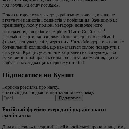
працюють на вашу позицію».
Поки світ дослухається до українських голосів, краще не
втягувати нацистів і фашистів у порівняння. Залишимо це
президенту, якому подібні метафори дозволяє його
10
походження, і дослідникам рівня Тімоті Снайдера
.
Натомість варто напрацювати інші вигідні нам фрейми і
фокусувати увагу світу через них. Чи то Мордор і орки, чи то
божевільний колишній, що намагається силою повернути в
стосунки. Краще сучасні, ніж зациклені на минулому, – бо
жахи війни пробирають сильніше від усвідомлення, що це
відбувається у двадцять першому столітті.
Підписатися на Куншт
Корисна розсилка про науку.
Статті, відео і подкасти щотижня та без спаму.
Підписатися
Російські фрейми всередині українського
суспільства
Друга світова – не єдиний фрейм російської пропаганди, тому