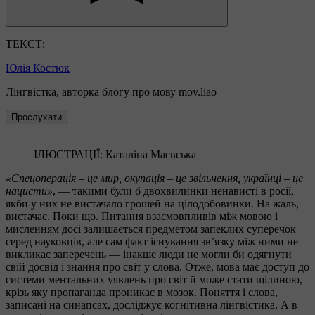
ТЕКСТ:
Юлія Костюк
Лінгвістка, авторка блогу про мову mov.liao
Прослухати
ІЛЮСТРАЦІЇ: Каталіна Маєвська
«Спецоперація – це мир, окупація – це звільнення, українці – це
нацисти»
, — такими були б двохвилинки ненависті в росії,
якби у них не вистачало грошей на цілодобовинки. На жаль,
вистачає. Поки що. Питання взаємовпливів між мовою і
мисленням досі залишається предметом запеклих суперечок
серед науковців, але сам факт існування зв’язку між ними не
викликає заперечень — інакше люди не могли би одягнути
свій досвід і знання про світ у слова. Отже, мова має доступ до
системи ментальних уявлень про світ й може стати щілиною,
крізь яку пропаганда проникає в мозок. Поняття і слова,
записані на синапсах, досліджує когнітивна лінгвістика. А в