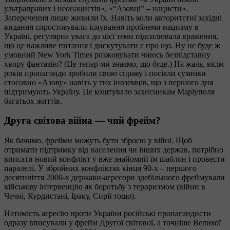
ультраправих і неонацистів», «“Азовці” – нацисти».
Заперечення лише живили їх. Навіть коли авторитетні західні
видання спростовували існування проблеми нацизму в
Україні, регулярна увага до цієї теми підсилювала враження,
що це важливе питання і дискутувати є про що. Ну не буде ж
умовний New York Times розжовувати чиюсь безпідставну
хвору фантазію? (Це тепер ми знаємо, що буде.) На жаль, вісім
років пропаганди зробили свою справу і посіяли сумніви
стосовно «Азову» навіть у тих іноземців, що з першого дня
підтримують Україну. Це коштувало захисникам Маріуполя
багатьох життів.
Друга світова війна — чий фрейм?
Як бачимо, фрейми можуть бути зброєю у війні. Щоб
отримати підтримку від населення чи інших держав, потрібно
вписати новий конфлікт у вже знайомий їм шаблон і провести
паралелі. У збройних конфліктах кінця 90-х – першого
десятиліття 2000-х держави-агресори здебільшого фреймували
військову інтервенцію як боротьбу з тероризмом (війни в
Чечні, Курдистані, Іраку, Сирії тощо).
Натомість агресію проти України російські пропагандисти
одразу вписували у фрейм Другої світової, а точніше Великої