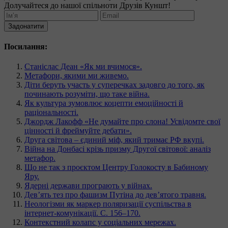
Долучайтеся до нашої спільноти Друзів Куншт!
Задонатити
Посилання:
Станіслас Деан «Як ми вчимося».
Метафори, якими ми живемо.
Діти беруть участь у суперечках задовго до того, як
починають розуміти, що таке війна.
Як культура зумовлює коцепти емоційності й
раціональності.
Джордж Лакофф «Не думайте про слона! Усвідомте свої
цінності й фреймуйте дебати».
Друга світова – єдиний міф, який тримає РФ вкупі.
Війна на Донбасі крізь призму Другої світової: аналіз
метафор.
Що не так з проєктом Центру Голокосту в Бабиному
Яру.
Ядерні держави програють у війнах.
Дев’ять тез про фашизм Путіна до дев’ятого травня.
Неологізми як маркер поляризації суспільства в
інтернет-комунікації. С. 156–170.
Контекстний колапс у соціальних мережах.