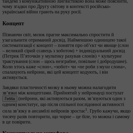
тандемі з комунікативною лінгвістикою вона може пояснити,
чому згадки про Другу світову в контексті російсько-
української війни грають на руку росії.
Концепт
Пізнаючи світ, мозок прагне максимально спростити й
узагальнити отриманий досвід. Найменшою одиницею такої
систематизації є концепт – поняття про об’єкт чи явище (слон
– великий сірий ссавець з хоботом) + індивідуальний досвід
(Петрик П’яточкін у мультику рахував слонів) + культурне
трактування (слон – щось незграбне, повільне і добродушне).
Коли хтось каже «слон», «хобот» чи «не роби з мухи слона»,
спалахують нейрони, які цей концепт кодують, і він
активується.
Завдяки пластичності мозку в ньому можна налагодити
зв’язки між концептами. Прийнятий у нейронауці постулат
(нейрони, які активуються разом, зв’язуються один з
Гебба
одним) констатує, що після спільної послідовної активності
1
сила зв’язку в ансамблі нейронів зростає
. Грубо кажучи, якщо
тисячу разів повторити, що чорне – це біле, то можна і самому
в це повірити.