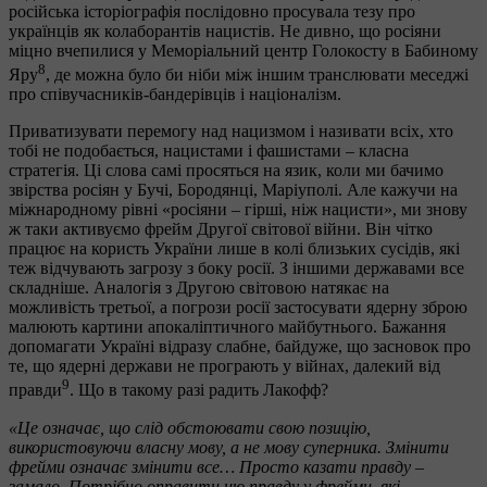
російська історіографія послідовно просувала тезу про
українців як колаборантів нацистів. Не дивно, що росіяни
міцно вчепилися у Меморіальний центр Голокосту в Бабиному
8
Яру
, де можна було би ніби між іншим транслювати меседжі
про співучасників-бандерівців і націоналізм.
Приватизувати перемогу над нацизмом і називати всіх, хто
тобі не подобається, нацистами і фашистами – класна
стратегія. Ці слова самі просяться на язик, коли ми бачимо
звірства росіян у Бучі, Бородянці, Маріуполі. Але кажучи на
міжнародному рівні «росіяни – гірші, ніж нацисти», ми знову
ж таки активуємо фрейм Другої світової війни. Він чітко
працює на користь України лише в колі близьких сусідів, які
теж відчувають загрозу з боку росії. З іншими державами все
складніше. Аналогія з Другою світовою натякає на
можливість третьої, а погрози росії застосувати ядерну зброю
малюють картини апокаліптичного майбутнього. Бажання
допомагати Україні відразу слабне, байдуже, що засновок про
те, що ядерні держави не програють у війнах, далекий від
9
правди
. Що в такому разі радить Лакофф?
«Це означає, що слід обстоювати свою позицію,
використовуючи власну мову, а не мову суперника. Змінити
фрейми означає змінити все… Просто казати правду –
замало. Потрібно оправити цю правду у фрейми, які