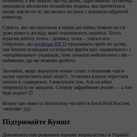
Впевнена, у вас бувало, що під допис, адресований тусовочці,
приходила абсолютно незнайома людина, яка прочитала в
ньому зовсім не те, що малось на увазі, і залишала обурений
коментар.
Єдність, яку ми відчували в перші дні війни, блякне на тлі
дуже різного досвіду, який переживають українці. Хтось
втратив роботу, хтось – домівку, хтось – узагалі все.
Очікувано, що
російські ІПСО
продовжать грати на цьому,
нав’язуючи всередині суспільства фрейм про «правильних» і
«неправильних» українців, тому уникати небезпечних слів —
найменше, що ми можемо зробити.
Звичайно, якщо зважувати кожне слово з питанням «що в
цьому прочитають інші люди?», то можна взагалі перестати
писати в соцмережах. І жартувати теж. Але на війні
обережність не завадить. Спершу зафреймимо росіян — а там
буде видно! 🙂
Більше про мови та лінгвістику читайте в блозі Юлії Костюк
«мовляв»
тут
.
Підтримайте Куншт
Допоможіть нам розвивати наукову журналістику в Україні!