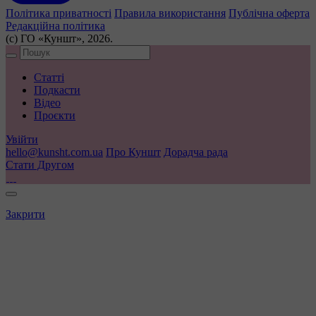
Політика приватності
Правила використання
Публічна оферта
Редакційна політика
(с) ГО «Куншт», 2026.
Статті
Подкасти
Відео
Проєкти
Увійти
hello@kunsht.com.ua
Про Куншт
Дорадча рада
Стати Другом
Закрити