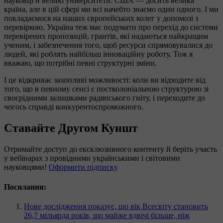
науковці й великі університети. США — досить велика
країна, але в цій сфері ми всі начебто знаємо один одного. І ми
покладаємося на наших європейських колег у допомозі з
перевіркою. Україна теж має подумати про перехід до системи
перевірених пропозицій, грантів, які надаються найкращим
ученим, і забезпечення того, щоб ресурси спрямовувалися до
людей, які роблять найбільш інноваційну роботу. Тож я
вважаю, що потрібні певні структурні зміни.
І це відкриває захопливі можливості: коли ви відходите від
того, що в певному сенсі є постколоніальною структурою зі
своєрідними залишками радянського гніту, і переходите до
чогось справді конкурентоспроможного.
Ставайте Другом Куншт
Отримайте доступ до ексклюзивного контенту й беріть участь
у вебінарах з провідними українськими і світовими
науковцями!
Оформити підписку
Посилання:
Нове дослідження показує, що вік Всесвіту становить
26,7 мільярда років, що майже вдвічі більше, ніж