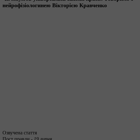
нейрофізіологинею Вікторією Кравченко
Озвучена стаття
Пост правди -
19 липня