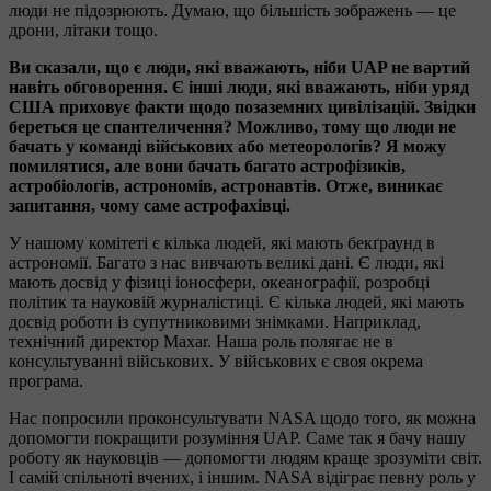
люди не підозрюють. Думаю, що більшість зображень — це
дрони, літаки тощо.
Ви сказали, що є люди, які вважають, ніби UAP не вартий
навіть обговорення. Є інші люди, які вважають, ніби уряд
США приховує факти щодо позаземних цивілізацій. Звідки
береться це спантеличення? Можливо, тому що люди не
бачать у команді військових або метеорологів? Я можу
помилятися, але вони бачать багато астрофізиків,
астробіологів, астрономів, астронавтів. Отже, виникає
запитання, чому саме астрофахівці.
У нашому комітеті є кілька людей, які мають бекґраунд в
астрономії. Багато з нас вивчають великі дані. Є люди, які
мають досвід у фізиці іоносфери, океанографії, розробці
політик та науковій журналістиці. Є кілька людей, які мають
досвід роботи із супутниковими знімками. Наприклад,
технічний директор Maxar. Наша роль полягає не в
консультуванні військових. У військових є своя окрема
програма.
Нас попросили проконсультувати NASA щодо того, як можна
допомогти покращити розуміння UAP. Саме так я бачу нашу
роботу як науковців — допомогти людям краще зрозуміти світ.
І самій спільноті вчених, і іншим. NASA відіграє певну роль у