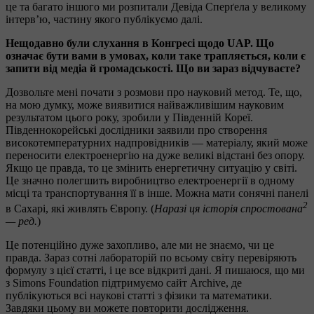
це та багато іншого ми розпитали Девіда Сперґела у великому
інтерв’ю, частину якого публікуємо далі.
Нещодавно були слухання в Конгресі щодо UAP. Що
означає бути вами в умовах, коли таке трапляється, коли є
запити від медіа й громадськості. Що ви зараз відчуваєте?
Дозвольте мені почати з розмови про науковий метод. Те, що,
на мою думку, може виявитися найважливішим науковим
результатом цього року, зробили у Південній Кореї.
Південнокорейські дослідники заявили про створення
високотемпературних надпровідників — матеріалу, який може
переносити електроенергію на дуже великі відстані без опору.
Якщо це правда, то це змінить енергетичну ситуацію у світі.
Це значно полегшить виробництво електроенергії в одному
місці та транспортування її в інше. Можна мати сонячні панелі
2
в Сахарі, які живлять Європу. (
Наразі ця історія спростована
— ред.
)
Це потенційно дуже захопливо, але ми не знаємо, чи це
правда. Зараз сотні лабораторій по всьому світу перевіряють
формулу з цієї статті, і це все відкриті дані. Я пишаюся, що ми
з Simons Foundation підтримуємо сайт Archive, де
публікуються всі наукові статті з фізики та математики.
Завдяки цьому ви можете повторити дослідження.