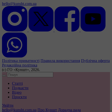
hello@kunsht.com.ua
Політика приватності
Правила використання
Публічна оферта
Редакційна політика
(с) ГО «Куншт», 2026.
Статті
Подкасти
Відео
Проєкти
Увійти
hello@kunsht.com.ua
Про Куншт
Дорадча рада