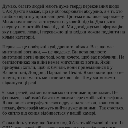
Думаю, багато людей мають дуже тверді переконання щодо
UAP. Дехто вважає, що це обговорювати абсурдно, а є ті, хто
глибоко вірить у приховані речі. Ця тема викликає ворожнечу.
Ми ж намагалися застосувати науковий підхід. Для цього
спершу нам потрібні якісні дані. Ми досліджуємо інформацію,
яку надають люди, і переважно ці знахідки можна поділити на
кілька категорій.
Перша — це повітряні кулі, дрони та літаки. Все, що має
миготливі вогники, — це людське. Ви встановлюєте
миготливі вогні лише тоді, коли хочете, щоб вас побачили. На
безпілотниках на війні немає миготливих вогнів. Якби
прибульці хотіли, щоб їх бачили, вони приземлилися б у
Вашингтоні, Лондоні, Парижі чи Пекіні. Якщо вони цього не
хочуть, то не мають миготливих вогнів. Тому ми можемо
відкинути ці речі.
Є клас речей, які ми називаємо оптичними привидами. Це
феномен, знайомий багатьом людям через мобільні телефони.
Якщо ви сфотографуєте свого друга на телефон, коли сонце
позаду, фотографії можуть вийти дуже дивними. Так стається,
бо світло від сонця відбивається у вашій камері.
Складність у тому, що багато подій бачать військові пілоти. І в
США дані, зняті військовою камерою чи розвідувальними