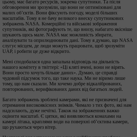
цьому, має багато ресурсів, зокрема супутники. Та після
обговорення ми зрозуміли, що вони не оптимізовані для
малих об’єктів. Вони фіксують погоду, моделі більших
масштабів. Тому я не бачу великого внеску супутникових
зображень NASA. Комерційні та військові зображення
супутників, які фотографують те, що внизу, набагато якісніше
шукають щось мале. NASA має можливість збирати,
аналізувати та оприлюднювати дані. Тому я думаю, що NASA
слугує місцем, де люди можуть працювати, щоб зрозуміти
UAP, і робити це дуже відкрито.
Мені сподобалася одна запальна відповідь на діяльність
нашого комітету в твіттері: «Ці кляті вчені, вони не вірять.
Вони просто хочуть більше даних». Думаю, це справді
чудовий підсумок того, що таке наука. Ми не віримо лише
тому, що нам сказали. Ми хочемо добре відкаліброваних,
повторюваних, верифікованих даних від багатьох людей.
Багато зображень зроблені камерами, які не призначені для
отримання високоякісних знімків. Чимало з тих фото, які нам
надсилають, дуже нечіткі. Також на зображеннях важко
оцінити масштаб. Є цятки, які виявляються комахами на
камері літака, краплями води на поверхні об’єктива камери,
що рухаються через вітер.