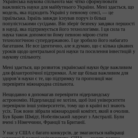
Українська наукова спільнота має чітко сформулювати
важливість науки для майбутнього України. Мені здається, що
модель, яка підходить Україні у певному сенсі, — це
ізраїльська. Ізраїль завжди існував поруч із більш
популістськими сусідами. Він зберіг безпеку завдяки першості
в науці, яка підтримується його технологіями. І ця сила та
наука також допомогли йому певною мірою стати
технологічною супердержавою. І це зробило його набагато
багатшим. Не все ідентично, але я думаю, що є кілька цікавих
уроків щодо центральної ролі науки та посилення інвестицій у
наукову спільноту.
Мені здається, що розвиток української науки буде важливим
для філантропічної підтримки. Але ще більш важливим для
здоров’я науки є те, що підтримку та пропозиції має
перевіряти міжнародна спільнота.
Нещодавно я допомагав перевірити нідерландську
астрономію. Нідерландці не хотіли, щоб їхні університети
перевіряли інші університети, тому що в країні всі знають
усіх. Тож вони зібрали міжнародний комітет, який я очолив.
Був Браян Шмідт, Нобелівський лауреат з Австралії. Були
вчені з Німеччини, Франції та Британії.
У нас у США є багато конкурсів, де змагаються найкращі