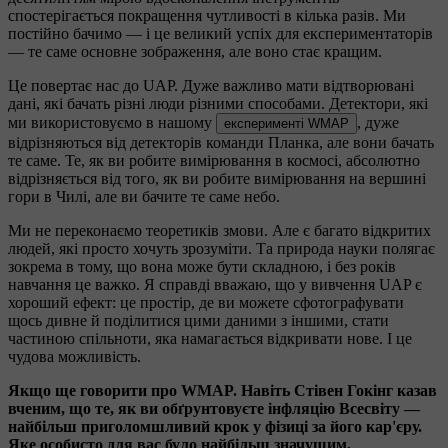
спостерігається покращення чутливості в кілька разів. Ми
постійно бачимо — і це великий успіх для експериментаторів
— те саме основне зображення, але воно стає кращим.
Це повертає нас до UAP. Дуже важливо мати відтворювані
дані, які бачать різні люди різними способами. Детектори, які
ми використовуємо в нашому
, дуже
експерименті WMAP
відрізняються від детекторів команди Планка, але вони бачать
те саме. Те, як ви робите вимірювання в космосі, абсолютно
відрізняється від того, як ви робите вимірювання на вершині
гори в Чилі, але ви бачите те саме небо.
Ми не переконаємо теоретиків змови. Але є багато відкритих
людей, які просто хочуть зрозуміти. Та природа науки полягає
зокрема в тому, що вона може бути складною, і без років
навчання це важко. Я справді вважаю, що у вивчення UAP є
хороший ефект: це простір, де ви можете сфотографувати
щось дивне й поділитися цими даними з іншими, стати
частиною спільноти, яка намагається відкривати нове. І це
чудова можливість.
Якщо ще говорити про WMAP. Навіть Стівен Гокінг казав
вченим, що те, як ви обґрунтовуєте інфляцію Всесвіту —
найбільш приголомшливий крок у фізиці за його кар'єру.
Яке особисто для вас було найбільш значущим,