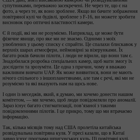
супутниками, переважно засекречені. Не через те, що є на
фото, а через те, як воно зроблене. Якщо ви бачите зображення
повітряної кулі чи будівлі, зроблене з F-16, ви можете зробити
висновок про оптичні властивості камери.
Є й події, які ми не розуміємо. Наприклад, це може бути
фізичне явище, про яке ми не знаємо. Одними з моїх
улюблених у цьому списку є спрайти. Це спалахи блискавок у
верхніх шарах атмосфери, неймовірні за візерунками. Їх
багато років бачили пілоти, і люди не вірили, що вони там є.
Знадобилася розробка спеціальних камер, щоб мати змогу їх
дослідити та зрозуміти. Це одна з причин, чому я вважаю
важливим вивчати UAP. Як може виявитися, вони не мають
нічого спільного з іншопланетянами, але там є речі, які ми не
розуміємо та які вказують нам на щось нове.
І один із меседжів, який, я думаю, ми хочемо донести нашим
комітетом, — ми хочемо, щоб люди повідомляли про аномалії.
Зараз існує багато стигматизації, пов’язаної з такими
повідомленнями пілотів. І це прикро, тому що ми втрачаємо
інформацію.
Так, кілька місяців тому над США пролетіла китайська
розвідувальна повітряна куля. У пресі казали, що в Китаї
давно існує програма шпигунських куль. Ці повітряні кулі,