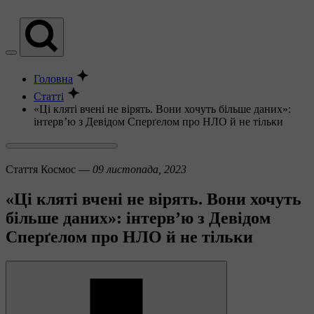
Головна
Статті
«Ці кляті вчені не вірять. Вони хочуть більше даних»:
інтерв’ю з Девідом Сперґелом про НЛО й не тільки
Стаття
Космос —
09 листопада, 2023
«Ці кляті вчені не вірять. Вони хочуть
більше даних»: інтерв’ю з Девідом
Сперґелом про НЛО й не тільки