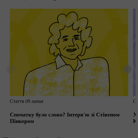
Стаття
09 липня
С
Спочатку було слово? Інтерв'ю зі Стівеном
Х
Пінкером
К