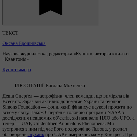
ТЕКСТ:
Оксана Брошнівська
Наукова журналістка, редакторка «Куншт», авторка книжки
«Квантонія»
Куншткамера
ІЛЮСТРАЦІЇ: Богдана Мохненко
Девід Сперґел — астрофізик, член команди, що виміряла вік
Всесвіту. Зараз він активно допомагає Україні та очолює
Simons Foundation — фонд, який фінансує наукові проєкти по
всьому світу. Також Сперґел є головою програми NASA з
дослідження невідомих об’єктів, які називали НЛО або UFO, а
тепер — UAP, Unidentified Anomalous Phenomena. Ми
зустрілися з ним під час його подорожі до Львова, у розпал
обговорень
слухань
про UAP в американському Конгресі. Про