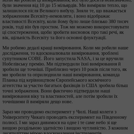
були значення від 10 до 15 мільярдів. Ми виміряли тепло, що
залишилося після Великого вибуху. Зняли те, що вважається
зображенням Всесвіту-немовляти, і воно відображає
властивості Всесвіту, коли йому було лише близько 380 тисяч
років, тоді він був простим. Тож ми можемо використовувати
ці спостереження, щоби зробити висновок про такі речі, як
вік, щільність Всесвіту та його основні флуктуації.
Ми робимо дедалі кращі вимірювання. Коли ми робили наше
дослідження, то вдосконалювали вимірювання, зроблені
супутником COBE. Його запустила NASA, і за це вручили
Нобелівську премію. Ми підтвердили їхні вимірювання й
зробили ще точніші. Приблизно через 10 років після того, як
ми зробили та оприлюднили наші вимірювання, команда
Планка під керівництвом Європейського космічного
агентства за участю багатьох фахівців із США зробила більш
точні зображення. Вони фактично підтвердили наші
вимірювання віку та властивостей, але потім зробили їх
точнішими й виміряли дещо нове.
Зараз ми проводимо експеримент у Чилі. Наші колеги з
Університету Чикаґо проводять експеримент на Південному
полюсі. І ми зараз дивимося на одне і те саме небо зі ще
вищою роздільною здатністю і вищою чутливістю. З кожним
десятиліттям мірою вдосконалення інструментів