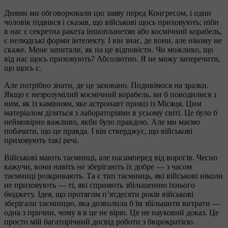
Днями ми обговорювали цю заяву перед Конгресом, і один
чоловік підвівся і сказав, що військові щось приховують: ніби
в нас є секретна ракета іншопланетян або космічний корабель,
є нелюдські форми інтелекту. І він знає, де вони, але нікому не
скаже. Мене запитали, як на це відповісти. Чи можливо, що
від нас щось приховують? Абсолютно. Я не можу заперечити,
що щось є.
Але потрібно знати, де це заховано. Подивімося на зразки.
Якщо є незрозумілий космічний корабель, ви б поводилися з
ним, як із камінням, яке астронавт привіз із Місяця. Цим
матеріалом діляться з лабораторіями в усьому світі. Це було б
неймовірно важливо, якби було правдою. Але ми маємо
побачити, що це правда. І він стверджує, що військові
приховують такі речі.
Військові мають таємниці, але насамперед від ворогів. Чесно
кажучи, вони навіть не зберігають їх добре — з часом
таємниці розкривають. Та є тип таємниць, які військові ніколи
не приховують — ті, які сприяють збільшенню їхнього
бюджету. Ідея, що протягом п’ятдесяти років військові
зберігали таємницю, яка дозволила б їм збільшити витрати —
одна з причин, чому я в це не вірю. Це не науковий доказ. Це
просто мій багаторічний досвід роботи з бюрократією.