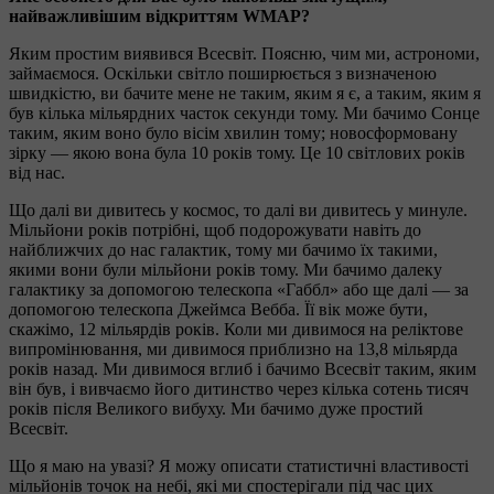
найважливішим відкриттям WMAP?
Яким простим виявився Всесвіт. Поясню, чим ми, астрономи,
займаємося. Оскільки світло поширюється з визначеною
швидкістю, ви бачите мене не таким, яким я є, а таким, яким я
був кілька мільярдних часток секунди тому. Ми бачимо Сонце
таким, яким воно було вісім хвилин тому; новосформовану
зірку — якою вона була 10 років тому. Це 10 світлових років
від нас.
Що далі ви дивитесь у космос, то далі ви дивитесь у минуле.
Мільйони років потрібні, щоб подорожувати навіть до
найближчих до нас галактик, тому ми бачимо їх такими,
якими вони були мільйони років тому. Ми бачимо далеку
галактику за допомогою телескопа «Габбл» або ще далі — за
допомогою телескопа Джеймса Вебба. Її вік може бути,
скажімо, 12 мільярдів років. Коли ми дивимося на реліктове
випромінювання, ми дивимося приблизно на 13,8 мільярда
років назад. Ми дивимося вглиб і бачимо Всесвіт таким, яким
він був, і вивчаємо його дитинство через кілька сотень тисяч
років після Великого вибуху. Ми бачимо дуже простий
Всесвіт.
Що я маю на увазі? Я можу описати статистичні властивості
мільйонів точок на небі, які ми спостерігали під час цих