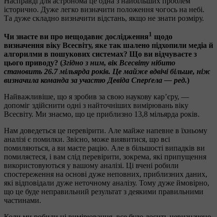
Насправді для астронома це одна з найбільших проблем
історично. Дуже легко визначити положення чогось на небі.
Та дуже складно визначити відстань, якщо не знати розміру.
1
Чи знаєте ви про нещодавнє дослідження
щодо
визначення віку Всесвіту, яке так шалено підхопили медіа й
алгорилми в пошукових системах? Що ви відчуваєте з
цього приводу? (
Згідно з ним, вік Всесвіту нібито
становить 26.7 мільярда років. Це майже вдвічі більше, ніж
визначила команда за участю Девіда Сперґела — ред.
)
Найважливіше, що я зробив за свою наукову кар’єру, —
допоміг здійснити одні з найточніших вимірювань віку
Всесвіту. Ми знаємо, що це приблизно 13,8 мільярда років.
Нам доведеться це перевірити. Але майже напевне в їхньому
аналізі є помилки. Звісно, може виявитися, що всі
помиляються, а ви маєте рацію. Але в більшості випадків ви
помиляєтеся, і вам слід перевірити, зокрема, які припущення
використовуються у вашому аналізі. Ці вчені робили
спостереження на основі дуже неповних, приблизних даних,
які відповідали дуже неточному аналізу. Тому дуже ймовірно,
що це буде неправильний результат з деякими правильними
частинами.
Коли ми робили ці вимірювання, все було досить невизначено,