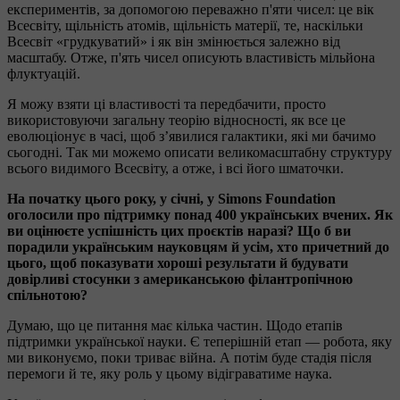
експериментів, за допомогою переважно п'яти чисел: це вік
Всесвіту, щільність атомів, щільність матерії, те, наскільки
Всесвіт «грудкуватий» і як він змінюється залежно від
масштабу. Отже, п'ять чисел описують властивість мільйона
флуктуацій.
Я можу взяти ці властивості та передбачити, просто
використовуючи загальну теорію відносності, як все це
еволюціонує в часі, щоб з’явилися галактики, які ми бачимо
сьогодні. Так ми можемо описати великомасштабну структуру
всього видимого Всесвіту, а отже, і всі його шматочки.
На початку цього року, у січні, у Simons Foundation
оголосили про підтримку понад 400 українських вчених. Як
ви оцінюєте успішність цих проєктів наразі? Що б ви
порадили українським науковцям й усім, хто причетний до
цього, щоб показувати хороші результати й будувати
довірливі стосунки з американською філантропічною
спільнотою?
Думаю, що це питання має кілька частин. Щодо етапів
підтримки української науки. Є теперішній етап — робота, яку
ми виконуємо, поки триває війна. А потім буде стадія після
перемоги й те, яку роль у цьому відіграватиме наука.