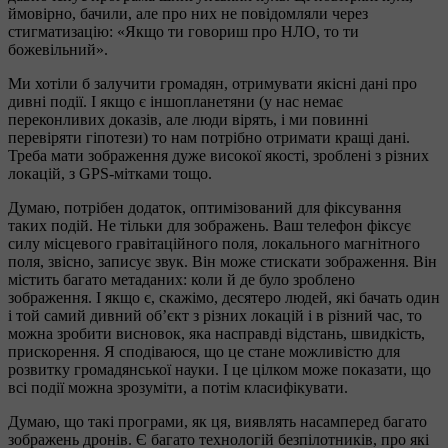
ймовірно, бачили, але про них не повідомляли через
стигматизацію: «Якщо ти говориш про НЛО, то ти
божевільний».
Ми хотіли б залучити громадян, отримувати якісні дані про
дивні події. І якщо є іншопланетяни (у нас немає
переконливих доказів, але люди вірять, і ми повинні
перевіряти гіпотези) то нам потрібно отримати кращі дані.
Треба мати зображення дуже високої якості, зроблені з різних
локацій, з GPS-мітками тощо.
Думаю, потрібен додаток, оптимізований для фіксування
таких подій. Не тільки для зображень. Ваш телефон фіксує
силу місцевого гравітаційного поля, локального магнітного
поля, звісно, записує звук. Він може стискати зображення. Він
містить багато метаданих: коли й де було зроблено
зображення. І якщо є, скажімо, десятеро людей, які бачать один
і той самий дивний об’єкт з різних локацій і в різний час, то
можна зробити висновок, яка насправді відстань, швидкість,
прискорення. Я сподіваюся, що це стане можливістю для
розвитку громадянської науки. І це цілком може показати, що
всі події можна зрозуміти, а потім класифікувати.
Думаю, що такі програми, як ця, виявлять насамперед багато
зображень дронів. Є багато технологій безпілотників, про які