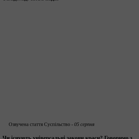
Озвучена стаття
Суспільство -
05 серпня
Чи існують універсальні закони краси? Говоримо з