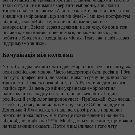
такій ситуації не вимагає зберігати ембріони, але люди з
тонкою надією питають: «А ви не скажете, що сталося взагалі
з нашими ембріонами, що з ними буде?» І ми вже постфактум
відповідаємо: «Вибачте, ми не повідомили, ми все
заморозили». Звісно, зараз з деякими на зв’язку, бо вони теж
питають, коли клініка повернеться, чи можна щось далі
робити в Києві чи в західніших містах. Тому так, навіть зараз
підтримуємо зв’язок.
Комунікація між колегами
У нас було два великих чати для ембріологів з усього світу, які
вели російською мовою. Часто модератори були росіяни. І був
чат суто професійний, де взагалі ніякого срачу не дозволялося,
тільки статті і якісь наукові штуки. А був чат, де дозволявся
якийсь срач. За день до війни українська ембріологиня
написала про складну ситуацію, невизначеність. І один
російський ембріолог запропонував: «Приїжджай, будь ласка,
з сім’єю до нас, бо ви ж розумієте, якщо ЗСУ не відійде від
Донецька й Луганська, то наші всіх розітруть в порошок і
нікого не пожаліють». Я читаю це повідомлення і на нього
відповідаю: «Ідіть нах***». Мені здається, це єдине, що можна
на такі заклики сказати. Потім я видалилася з того чату.