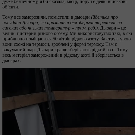
дуже безпечному, я би сказала, місці, поруч є деякі військові
об’єкти.
Тому все заморозили, помістили в дьюари
(йдеться про
посудини Дьюара, які призначені для зберігання речовин за
високих або низьких температур – прим. ред.)
. Дьюари – це
великі цистерни різного об’єму. Ми використовуємо такі, в які
приблизно поміщається 50 літрів рідкого азоту. За структурою
вони схожі на термоси, зроблені у формі термосу. Там є
вакуумний шар. Дьюари краще зберігають рідкий азот. Тому
весь матеріал заморожений в рідкому азоті й зберігається в
дьюарах.