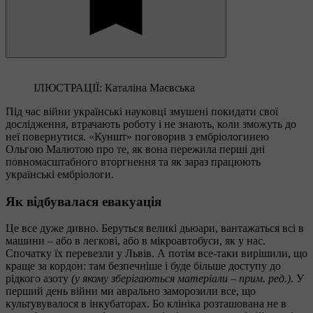
ІЛЮСТРАЦІЇ: Каталіна Маєвська
Під час війни українські науковці змушені покидати свої
дослідження, втрачають роботу і не знають, коли зможуть до
неї повернутися. «Куншт» поговорив з ембріологинею
Ольгою Малютою про те, як вона пережила перші дні
повномасштабного вторгнення та як зараз працюють
українські ембріологи.
Як відбувалася евакуація
Це все дуже дивно. Беруться великі дьюари, вантажаться всі в
машини – або в легкові, або в мікроавтобуси, як у нас.
Спочатку їх перевезли у Львів. А потім все-таки вирішили, що
краще за кордон: там безпечніше і буде більше доступу до
рідкого азоту
(у якому зберігаються матеріали – прим. ред.)
. У
перший день війни ми аврально заморозили все, що
культувувалося в інкубаторах. Бо клініка розташована не в