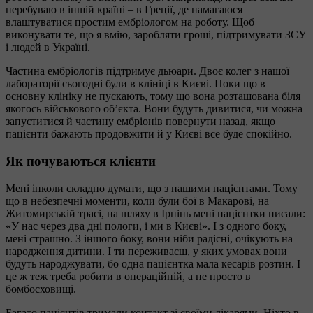
перебуваю в іншій країні – в Греції, де намагаюся
влаштуватися простим ембріологом на роботу. Щоб
виконувати те, що я вмію, заробляти гроші, підтримувати ЗСУ
і людей в Україні.
Частина ембріологів підтримує дьюари. Двоє колег з нашої
лабораторії сьогодні були в клініці в Києві. Поки що в
основну клініку не пускають, тому що вона розташована біля
якогось військового об’єкта. Вони будуть дивитися, чи можна
запуститися й частину ембріонів повернути назад, якщо
пацієнти бажають продовжити й у Києві все буде спокійно.
Як почуваються клієнти
Мені інколи складно думати, що з нашими пацієнтами. Тому
що в небезпечні моменти, коли були бої в Макарові, на
Житомирській трасі, на шляху в Ірпінь мені пацієнтки писали:
«У нас через два дні пологи, і ми в Києві». І з одного боку,
мені страшно. З іншого боку, вони ніби радісні, очікують на
народження дитини. І ти переживаєш, у яких умовах вони
будуть народжувати, бо одна пацієнтка мала кесарів розтин. І
це ж теж треба робити в операційній, а не просто в
бомбосховищі.
Багато пацієнтів тримали контакт зі своїми лікарями. Ніхто в