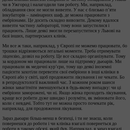
чи в Ужгород і налагодили там роботу. Ми, наприклад,
обладнання своє не могли вивезти. У нас є близько п’яти
інкубаторів – ламінарних шаф, де можна працювати з
ембріонами. Це досить складно вивозити. Декому вдалося
вивезти частину лабораторії, тому вони запустилися і
працюють. Лише деякі змогли перезапуститися у Львові на
базі інших, партнерських клінік.
Ми все ж таки, наприклад, у Європі не можемо працювати, бо
трошки відрізняються легальні моменти. Треба отримувати
ліцензію, дозвіл на роботу. Це все складно організувати. Тому
за кордоном ми працювали лише на підтримку дьюарів. Ми
працювали як медичні кур’єри, тому що деякі іноземні
пацієнти захотіли перевезти свої ембріони в інші клініки в
Європі або у світі, щоб продовжити лікування і не чекати. Бо
в репродуктології важливий час. З кожним роком шанси
жінки завагітніти зменшуються в будь-якому випадку: чи ці
ембріони заморожені, чи ні. Якщо жінка проходить лікування,
краще все робити дуже швидко і розуміти, як змінювати його,
коли є невдачі. Тобто тут не можна просто почекати рік,
наприклад, для продовження лікування.
Зараз дьюари більш-менш в безпеці, і ти не знаєш, коли
повернешся до роботи і чи клініка взагалі повернеться до
роботи в такому обсязі, який був. Наприклад, я зараз взагалі