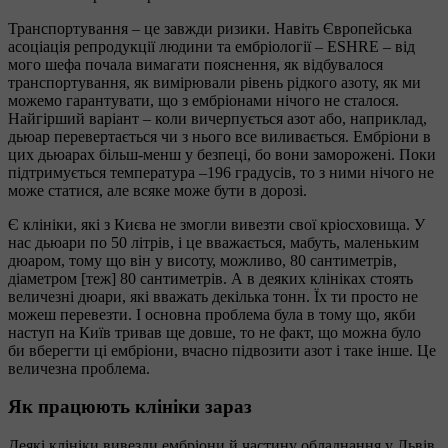
Транспортування – це завжди ризики. Навіть Європейська
асоціація репродукції людини та ембріології – ESHRE – від
мого шефа почала вимагати пояснення, як відбувалося
транспортування, як вимірювали рівень рідкого азоту, як ми
можемо гарантувати, що з ембріонами нічого не сталося.
Найгірший варіант – коли вичерпується азот або, наприклад,
дьюар перевертається чи з нього все виливається. Ембріони в
цих дьюарах більш-менш у безпеці, бо вони заморожені. Поки
підтримується температура –196 градусів, то з ними нічого не
може статися, але всяке може бути в дорозі.
Є клініки, які з Києва не змогли вивезти свої кріосховища. У
нас дьюари по 50 літрів, і це вважається, мабуть, маленьким
дюаром, тому що він у висоту, можливо, 80 сантиметрів,
діаметром [теж] 80 сантиметрів. А в деяких клініках стоять
величезні дюари, якi вважать декілька тонн. Їх ти просто не
можеш перевезти. І основна проблема була в тому що, якби
наступ на Київ тривав ще довше, то не факт, що можна було
би вберегти ці ембріони, вчасно підвозити азот і таке інше. Це
величезна проблема.
Як працюють клініки зараз
Деякі клініки вивезли ембріони й частину обладнання у Львів