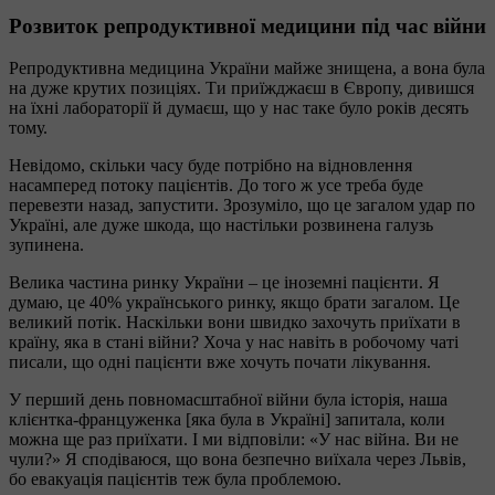
Розвиток репродуктивної медицини під час війни
Репродуктивна медицина України майже знищена, а вона була
на дуже крутих позиціях. Ти приїжджаєш в Європу, дивишся
на їхні лабораторії й думаєш, що у нас таке було років десять
тому.
Невідомо, скільки часу буде потрібно на відновлення
насамперед потоку пацієнтів. До того ж усе треба буде
перевезти назад, запустити. Зрозуміло, що це загалом удар по
Україні, але дуже шкода, що настільки розвинена галузь
зупинена.
Велика частина ринку України – це іноземні пацієнти. Я
думаю, це 40% українського ринку, якщо брати загалом. Це
великий потік. Наскільки вони швидко захочуть приїхати в
країну, яка в стані війни? Хоча у нас навіть в робочому чаті
писали, що одні пацієнти вже хочуть почати лікування.
У перший день повномасштабної війни була історія, наша
клієнтка-француженка [яка була в Україні] запитала, коли
можна ще раз приїхати. І ми відповіли: «У нас війна. Ви не
чули?» Я сподіваюся, що вона безпечно виїхала через Львів,
бо евакуація пацієнтів теж була проблемою.