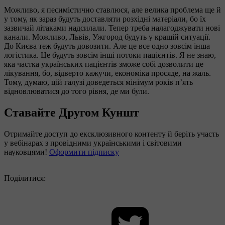
Можливо, я песимістично ставлюся, але велика проблема ще й
у тому, як зараз будуть доставляти розхідні матеріали, бо їх
зазвичай літаками надсилали. Тепер треба налагоджувати нові
канали. Можливо, Львів, Ужгород будуть у кращій ситуації.
До Києва теж будуть довозити. Але це все одно зовсім інша
логістика. Це будуть зовсім інші потоки пацієнтів. Я не знаю,
яка частка українських пацієнтів зможе собі дозволити це
лікування, бо, відверто кажучи, економіка просяде, на жаль.
Тому, думаю, цій галузі доведеться мінімум років п’ять
відновлюватися до того рівня, де ми були.
Ставайте Другом Куншт
Отримайте доступ до ексклюзивного контенту й беріть участь
у вебінарах з провідними українськими і світовими
науковцями!
Оформити підписку
Поділитися: