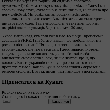
І буквально через пів години ми сидимо в лабораторії
думаємо: «Треба ж мати якусь комунікацію між своїми». І ми
зробили нову групу буквально за п’ять хвилин, я написала про
неї у фейсбуці. Ми розіслали запрошення всім своїм
знайомим, ті розіслали своїм. Адміністраторами стали троє: я і
ще двоє моїх колег. Там є ембріологи, є генетики, що нам
потрібні для консультації. Зараз нас там 130 людей.
Учора, наприклад, був срач уже в нас. Бо є оця Європейська
асоціація ESHRE. І ми багато писали, що треба виключати
росіян з цієї асоціації. Ця асоціація хоча і вважається
європейською, але там є весь світ. І деякі знайомі іноземці
кажуть, що вони не виключать росіян, бо тоді треба
виключати ембріологів з Іраку чи ще якихось країн, що
воюють. Багато українців покинув цю асоціацію в знак
протесту. У нас є Валерій Зукін, голова спілки ембріологів і
репродуктологів. Він теж писав лист і вийшов з цієї асоціації.
Підписатися на Куншт
Корисна розсилка про науку.
Статті, відео і подкасти щотижня та без спаму.
Підписатися