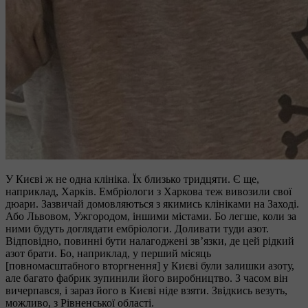
У Києві ж не одна клініка. Їх близько тридцяти. Є ще,
наприклад, Харків. Ембріологи з Харкова теж вивозили свої
дюари. Зазвичай домовляються з якимись клініками на Заході.
Або Львовом, Ужгородом, іншими містами. Бо легше, коли за
ними будуть доглядати ембріологи. Доливати туди азот.
Відповідно, повинні бути налагоджені зв’язки, де цей рідкий
азот брати. Бо, наприклад, у перший місяць
[повномасштабного вторгнення] у Києві були залишки азоту,
але багато фабрик зупинили його виробництво. З часом він
вичерпався, і зараз його в Києві ніде взяти. Звідкись везуть,
можливо, з Рівненської області.