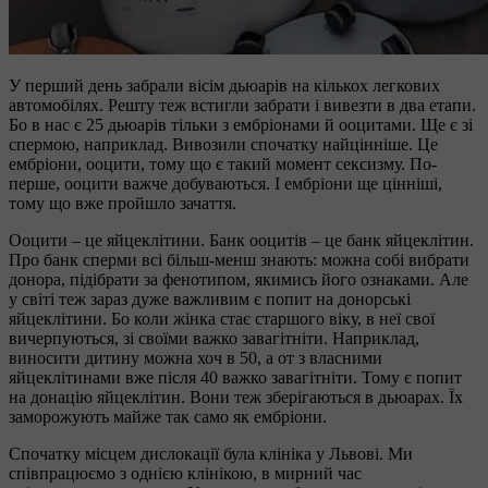
У перший день забрали вісім дьюарів на кількох легкових
автомобілях. Решту теж встигли забрати і вивезти в два етапи.
Бо в нас є 25 дьюарів тільки з ембріонами й ооцитами. Ще є зі
спермою, наприклад. Вивозили спочатку найцінніше. Це
ембріони, ооцити, тому що є такий момент сексизму. По-
перше, ооцити важче добуваються. І ембріони ще цінніші,
тому що вже пройшло зачаття.
Ооцити – це яйцеклітини. Банк ооцитів – це банк яйцеклітин.
Про банк сперми всі більш-менш знають: можна собі вибрати
донора, підібрати за фенотипом, якимись його ознаками. Але
у світі теж зараз дуже важливим є попит на донорські
яйцеклітини. Бо коли жінка стає старшого віку, в неї свої
вичерпуються, зі своїми важко завагітніти. Наприклад,
виносити дитину можна хоч в 50, а от з власними
яйцеклітинами вже після 40 важко завагітніти. Тому є попит
на донацію яйцеклітин. Вони теж зберігаються в дьюарах. Їх
заморожують майже так само як ембріони.
Спочатку місцем дислокації була клініка у Львові. Ми
співпрацюємо з однією клінікою, в мирний час