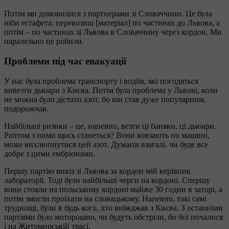
Потім ми домовилися з партнерами зі Словаччини. Це була
ніби естафета: перевозиш [матеріал] по частинах до Львова, а
потім – по частинах зі Львова в Словаччину через кордон. Ми
паралельно це робили.
Проблеми під час евакуації
У нас була проблема транспорту і водіїв, які погодяться
вивезти дьюари з Києва. Потім була проблема у Львові, коли
не можна було дістати азот, бо він став дуже популярним,
подорожчав.
Найбільші ризики – це, напевно, везти ці баняки, ці дьюари.
Раптом з ними щось станеться? Вони ковзають по машині,
може вихлюпнутися цей азот. Думаєш взагалі, чи буде все
добре з цими ембріонами.
Першу партію вивіз зі Львова за кордон мій керівник
лабораторії. Тоді були найбільші черги на кордоні. Спершу
вони стояли на польському кордоні майже 30 годин в заторі, а
потім змогли проїхати на словацькому. Напевно, такі самі
труднощі, були в будь кого, хто виїжджав з Києва. З останніми
партіями було моторошно, чи будуть обстріли, бо бої почалися
і на Житомирській трасі.