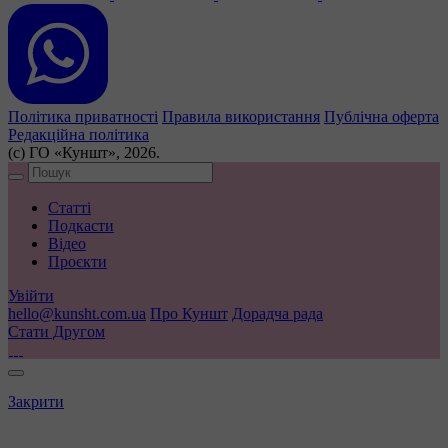
Політика приватності
Правила використання
Публічна оферта
Редакційна політика
(с) ГО «Куншт», 2026.
Статті
Подкасти
Відео
Проєкти
Увійти
hello@kunsht.com.ua
Про Куншт
Дорадча рада
Стати Другом
Закрити