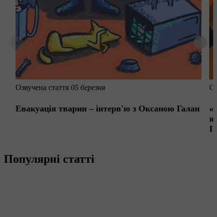
Озвучена стаття
05 березня
С
Евакуація тварин – інтерв'ю з Оксаною Галан
«
я
І
Популярні статті