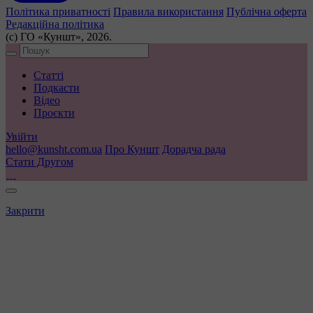
Політика приватності
Правила використання
Публічна оферта
Редакційна політика
(с) ГО «Куншт», 2026.
Статті
Подкасти
Відео
Проєкти
Увійти
hello@kunsht.com.ua
Про Куншт
Дорадча рада
Стати Другом
Закрити