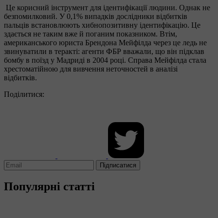
Це корисний інструмент для ідентифікації людини. Однак не
безпомилковий. У 0,1% випадків дослідники відбитків
пальців встановлюють хибнопозитивну ідентифікацію. Це
здається не таким вже й поганим показником. Втім,
американського юриста Брендона Мейфілда через це ледь не
звинуватили в теракті: агенти ФБР вважали, що він підклав
бомбу в поїзд у Мадриді в 2004 році. Справа Мейфілда стала
хрестоматійною для вивчення неточностей в аналізі
відбитків.
Поділитися:
Підписатися
Популярні статті