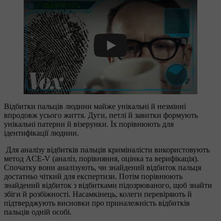
Play
Відбитки пальців людини майже унікальні й незмінні
впродовж усього життя. Дуги, петлі й завитки формують
унікальні патерни й візерунки. Їх порівнюють для
ідентифікації людини.
Для аналізу відбитків пальців криміналісти використовують
метод ACE-V (аналіз, порівняння, оцінка та верифікація).
Спочатку вони аналізують, чи знайдений відбиток пальця
достатньо чіткий для експертизи. Потім порівнюють
знайдений відбиток з відбитками підозрюваного, щоб знайти
збіги й розбіжності. Насамкінець, колеги перевіряють й
підтверджують висновки про приналежність відбитків
пальців одній особі.