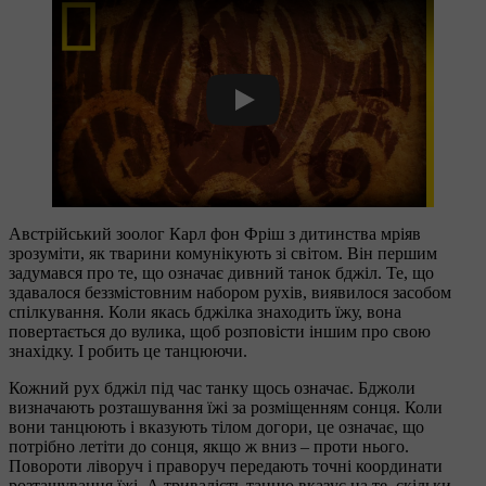
Play
Австрійський зоолог Карл фон Фріш з дитинства мріяв
зрозуміти, як тварини комунікують зі світом. Він першим
задумався про те, що означає дивний танок бджіл. Те, що
здавалося беззмістовним набором рухів, виявилося засобом
спілкування. Коли якась бджілка знаходить їжу, вона
повертається до вулика, щоб розповісти іншим про свою
знахідку. І робить це танцюючи.
Кожний рух бджіл під час танку щось означає. Бджоли
визначають розташування їжі за розміщенням сонця. Коли
вони танцюють і вказують тілом догори, це означає, що
потрібно летіти до сонця, якщо ж вниз – проти нього.
Повороти ліворуч і праворуч передають точні координати
розташування їжі. А тривалість танцю вказує на те, скільки