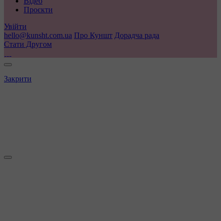
Відео
Проєкти
Увійти
hello@kunsht.com.ua
Про Куншт
Дорадча рада
Стати Другом
Закрити