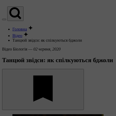
Головна
Відео
Танцюй звідси: як спілкуються бджоли
Вiдео
Біологія —
02 червня, 2020
Танцюй звідси: як спілкуються бджоли