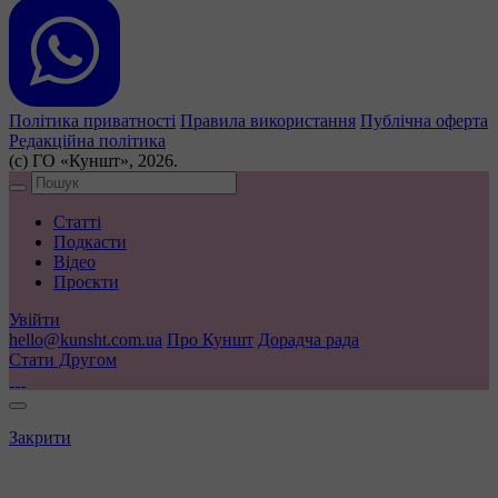
Політика приватності
Правила використання
Публічна оферта
Редакційна політика
(с) ГО «Куншт», 2026.
Статті
Подкасти
Відео
Проєкти
Увійти
hello@kunsht.com.ua
Про Куншт
Дорадча рада
Стати Другом
Закрити