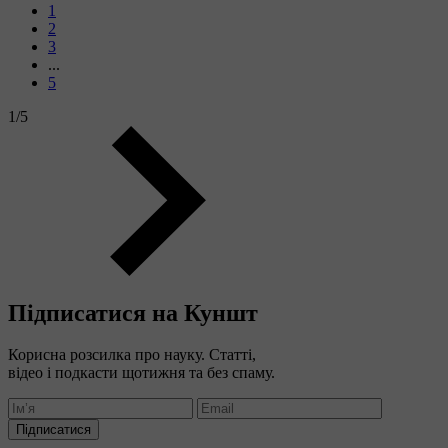
1
2
3
...
5
1
/
5
Підписатися на Куншт
Корисна розсилка про науку. Статті,
відео і подкасти щотижня та без спаму.
Підписатися