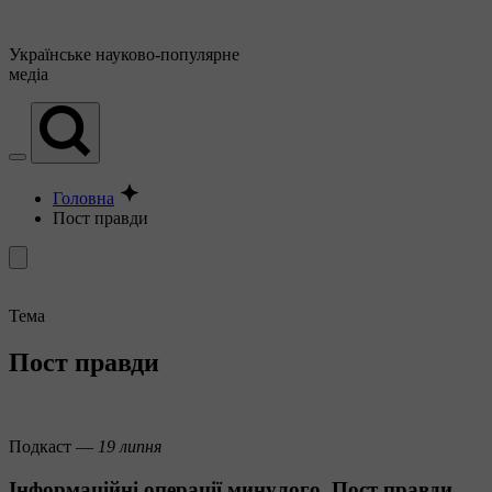
Українське
науково-популярне
медіа
Головна
Пост правди
Тема
Пост правди
Подкаст —
19 липня
Інформаційні операції минулого. Пост правди,