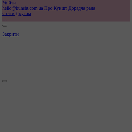
Увійти
hello@kunsht.com.ua
Про Куншт
Дорадча рада
Стати Другом
Закрити