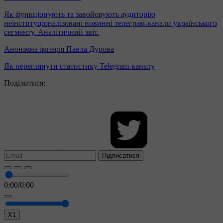
Як функціонують та завойовують аудиторію
неінституціоналізовані новинні телеграм-канали українського
сегменту. Аналітичний звіт.
Анонімна імперія Павла Дурова
Як переглянути статистику Telegram-каналу
Поділитися:
Підписатися
0:00
/
0:00
X1