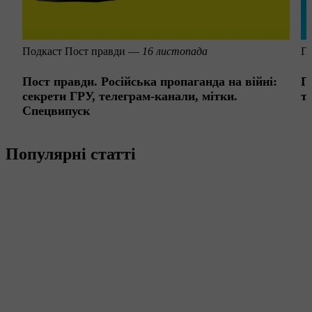
Подкаст
Пост правди —
16 листопада
П
Пост правди. Російська пропаганда на війні:
П
секрети ГРУ, телеграм-канали, мітки.
т
Спецвипуск
Популярні статті