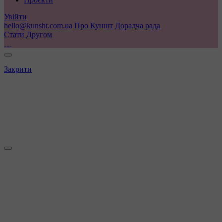
Увійти
hello@kunsht.com.ua
Про Куншт
Дорадча рада
Стати Другом
Закрити