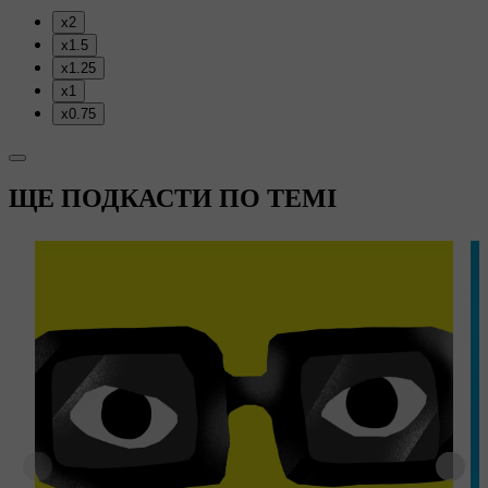
x2
x1.5
x1.25
x1
x0.75
ЩЕ ПОДКАСТИ ПО ТЕМІ