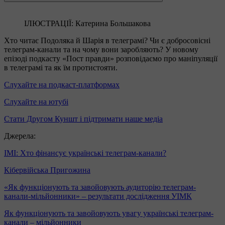
ІЛЮСТРАЦІЇ: Катерина Большакова
Хто читає Подоляка й Шарія в телеграмі? Чи є добросовісні
телеграм-канали та на чому вони заробляють? У новому
епізоді подкасту «Пост правди» розповідаємо про маніпуляції
в телеграмі та як їм протистояти.
Слухайте на подкаст-платформах
Слухайте на ютубі
Стати Другом Куншт і підтримати наше медіа
Джерела:
ІМІ: Хто фінансує українські телеграм-канали?
Кібервійська Пригожина
«Як функціонують та завойовують аудиторію телеграм-
канали-мільйонники» – результати дослідження УІМК
Як функціонують та завойовують увагу українські телеграм-
канали – мільйонники