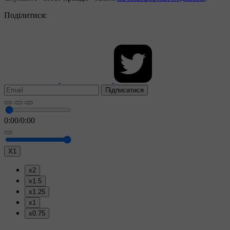
Поділитися:
Підписатися
0:00
/
0:00
X1
x2
x1.5
x1.25
x1
x0.75