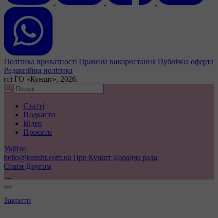
Політика приватності
Правила використання
Публічна оферта
Редакційна політика
(с) ГО «Куншт», 2026.
Статті
Подкасти
Відео
Проєкти
Увійти
hello@kunsht.com.ua
Про Куншт
Дорадча рада
Стати Другом
Закрити