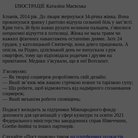
ІЛЮСТРАЦІЇ: Каталіна Маєвська
Іспанія, 2014 рік. До лікаря звернулася 34-річна жінка. Вона
прокинулася зранку і раптово відчула сильний біль у зап’ясті.
Крім того, їй було важко рухати великим пальцем, з’явилися
неприємні відчуття в потилиці. Жінка не мала травм чи
важких фізичних навантажень останніми днями. Зате 24
грудня, у католицький Святвечір, вона довго працювала. А
опісля, на Різдво, цілісінький день не випускала з рук
смартфон, тому що відповідала родичам і друзям на
привітання. Медики з’ясували, що в неї Вотсапит.
З’ясовуємо:
— Як творці соцмереж розробляють свій дизайн;
— Який зв’язок між вашою стрічкою новин та тарілкою супу;
— Що робити, щоб відмовитись від надмірного споживання
соцмереж;
— Який механізм роботи сповіщень;
Подкаст виходить за підтримки Міжнародного фонду
допомоги для організацій у сфері культури та освіти 2021
Федерального міністерства закордонних справ Німеччини,
Goethe-Institut та інших партнерів.
Слухайте «Пост правди» також
на платформах подкастів
.