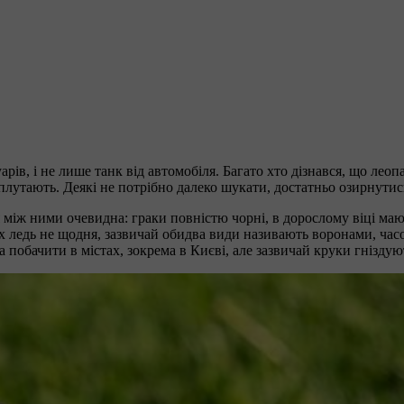
арів, і не лише танк від автомобіля. Багато хто дізнався, що лео
плутають. Деякі не потрібно далеко шукати, достатньо озирнутис
 між ними очевидна: граки повністю чорні, в дорослому віці мают
о їх ледь не щодня, зазвичай обидва види називають воронами, ч
жна побачити в містах, зокрема в Києві, але зазвичай круки гнізд