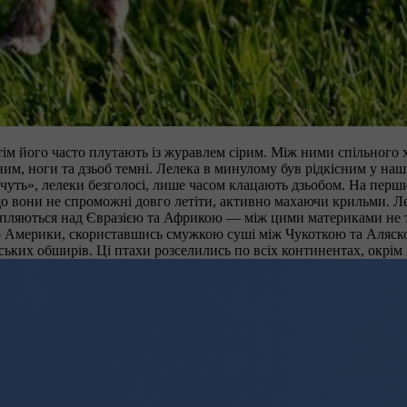
ім його часто плутають із журавлем сірим. Між ними спільного хі
рним, ноги та дзьоб темні. Лелека в минулому був рідкісним у н
уть», лелеки безголосі, лише часом клацають дзьобом. На перший
що вони не спроможні довго летіти, активно махаючи крильми. Л
трапляються над Євразією та Африкою — між цими материками не т
 Америки, скориставшись смужкою суші між Чукоткою та Аляскою.
ьких обширів. Ці птахи розселились по всіх континентах, окрім