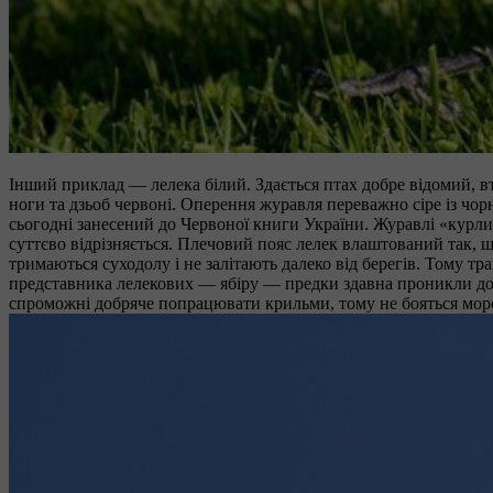
Інший приклад — лелека білий. Здається птах добре відомий, вт
ноги та дзьоб червоні. Оперення журавля переважно сіре із чо
сьогодні занесений до Червоної книги України. Журавлі «курлич
суттєво відрізняється. Плечовий пояс лелек влаштований так, 
тримаються суходолу і не залітають далеко від берегів. Тому 
представника лелекових — ябіру — предки здавна проникли до
спроможні добряче попрацювати крильми, тому не бояться морс