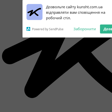
Subscribe to our
Дозвольте сайту kunsht.com.ua
notifications!
відправляти вам сповіщення на
To enable permission prompts, click
робочий стіл.
on the notification icon
Заборонити
Доз
Powered by SendPulse