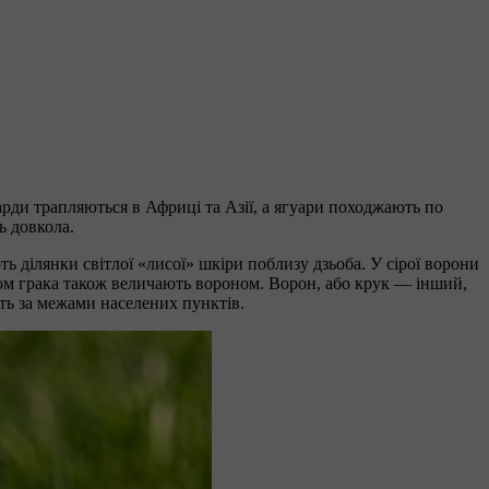
парди трапляються в Африці та Азії, а ягуари походжають по
ь довкола.
ь ділянки світлої «лисої» шкіри поблизу дзьоба. У сірої ворони
асом грака також величають вороном. Ворон, або крук — інший,
ують за межами населених пунктів.