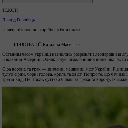
ТЕКСТ:
Леонід Горобець
Палеорнітолог, доктор біологічних наук
ІЛЮСТРАЦІЇ: Каталіна Маєвська
Останнім часом українці навчились розрізняти леопардів від ягу
Південній Америці. Однак існує чимало інших видів, які часто 
Сіра ворона та грак — звичайні мешканці міст України. Різниця
тулуб сірий, чорні голова, крила та хвіст. Попри те, що бачим
третій вид. Це птахи, суттєво більші за грака та ворону. Їх мо