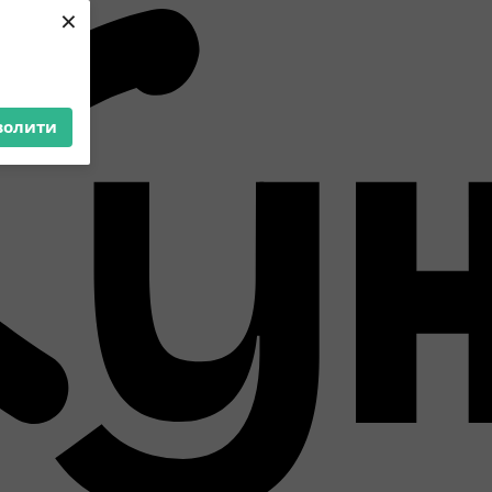
×
волити