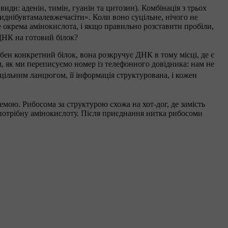
иди: аденін, тимін, гуанін та цитозин). Комбінація з трьох
иднібувтамалевжечасіти». Коли воно суцільне, нічого не
це окрема амінокислота, і якщо правильно розставити пробіли,
 ДНК на готовий білок?
бен конкретний білок, вона розкручує ДНК в тому місці, де є
м, як ми переписуємо номер із телефонного довідника: нам не
цільним ланцюгом, її інформація структурована, і кожен
мою. Рибосома за структурою схожа на хот-дог, де замість
 потрібну амінокислоту. Після приєднання нитка рибосоми