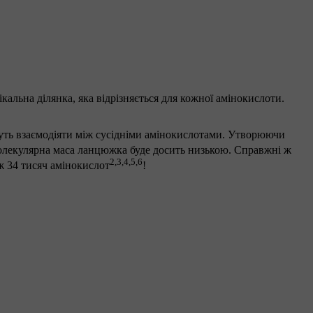
альна ділянка, яка відрізняється для кожної амінокислоти.
жуть взаємодіяти між сусідніми амінокислотами. Утворюючи
молекулярна маса ланцюжка буде досить низькою. Справжні ж
2,3,4,5,6
іж 34 тисяч амінокислот
!