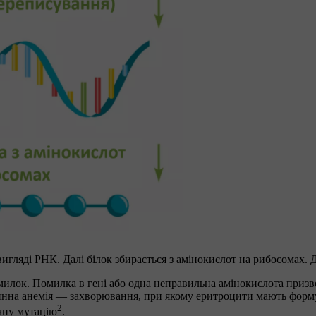
игляді РНК. Далі білок збирається з амінокислот на рибосомах. Д
омилок. Помилка в гені або одна неправильна амінокислота призво
инна анемія — захворювання, при якому еритроцити мають форму
2
ичну мутацію
.