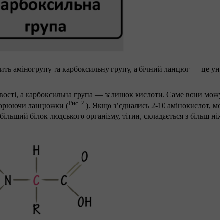
ить аміногрупу та карбоксильну групу, а бічний ланцюг — це унік
ивості, а карбоксильна група — залишок кислоти. Саме вони мо
Рис. 2.
творюючи ланцюжки (
). Якщо з’єднались 2-10 амінокислот, 
більший білок людського організму, тітин, складається з більш н