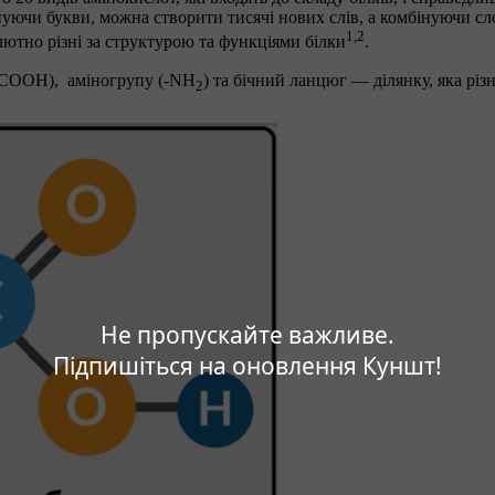
уючи букви, можна створити тисячі нових слів, а комбінуючи сл
1,2
тно різні за структурою та функціями білки
.
(-СООН), аміногрупу (-NН
) та бічний ланцюг — ділянку, яка різн
2
Не пропускайте важливе.
Підпишіться на оновлення Куншт!