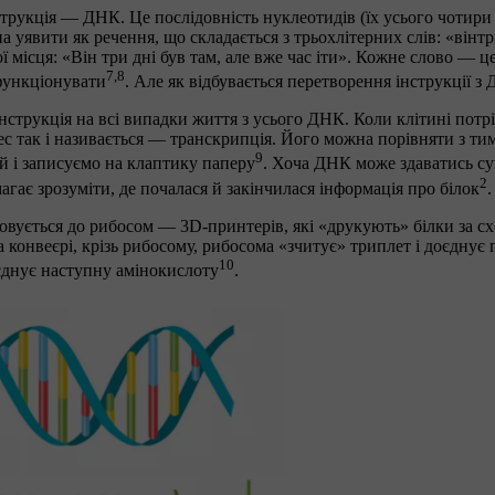
трукція — ДНК. Це послідовність нуклеотидів (їх усього чотири в
уявити як речення, що складається з трьохлітерних слів: «вінтр
ої місця: «Він три дні був там, але вже час іти». Кожне слово — 
7,8
 функціонувати
. Але як відбувається перетворення інструкції з
нструкція на всі випадки життя з усього ДНК. Коли клітині потрі
ес так і називається — транскрипція. Його можна порівняти з ти
9
й і записуємо на клаптику паперу
. Хоча ДНК може здаватись су
2
агає зрозуміти, де почалася й закінчилася інформація про білок
.
ується до рибосом — 3D-принтерів, які «друкують» білки за схе
 конвеєрі, крізь рибосому, рибосома «зчитує» триплет і доєднує
10
єднує наступну амінокислоту
.