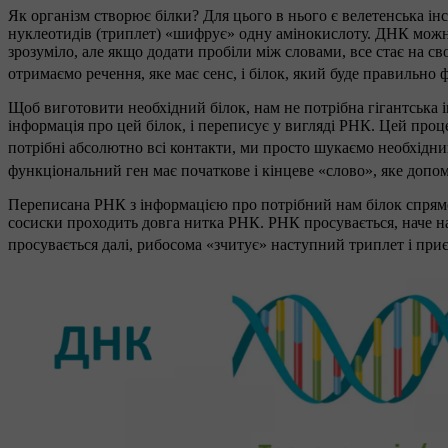
Як організм створює білки? Для цього в нього є велетенська інс
нуклеотидів (триплет) «шифрує» одну амінокислоту. ДНК можна 
зрозуміло, але якщо додати пробіли між словами, все стає на св
отримаємо речення, яке має сенс, і білок, який буде правильно
Щоб виготовити необхідний білок, нам не потрібна гігантська і
інформація про цей білок, і переписує у вигляді РНК. Цей проц
потрібні абсолютно всі контакти, ми просто шукаємо необхідни
функціональний ген має початкове і кінцеве «слово», яке допом
Переписана РНК з інформацією про потрібний нам білок спрямов
сосиски проходить довга нитка РНК. РНК просувається, наче на
просувається далі, рибосома «зчитує» наступний триплет і при