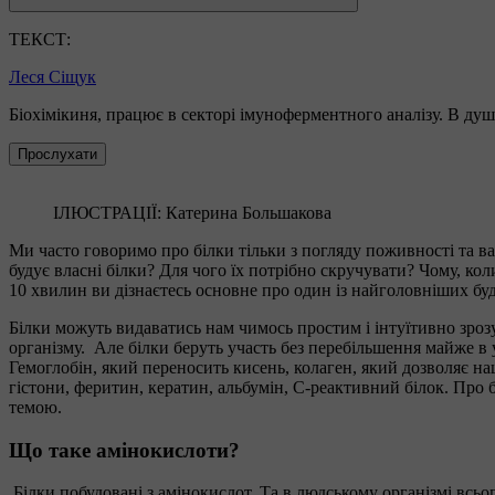
ТЕКСТ:
Леся Сіщук
Біохімікиня, працює в секторі імуноферментного аналізу. В душ
Прослухати
ІЛЮСТРАЦІЇ: Катерина Большакова
Ми часто говоримо про білки тільки з погляду поживності та важ
будує власні білки? Для чого їх потрібно скручувати? Чому, к
10 хвилин ви дізнаєтесь основне про один із найголовніших буд
Білки можуть видаватись нам чимось простим і інтуїтивно зроз
організму. Але білки беруть участь без перебільшення майже в 
Гемоглобін, який переносить кисень, колаген, який дозволяє наш
гістони, феритин, кератин, альбумін, С-реактивний білок. Про б
темою.
Що таке амінокислоти?
Білки побудовані з амінокислот. Та в людському організмі всьог