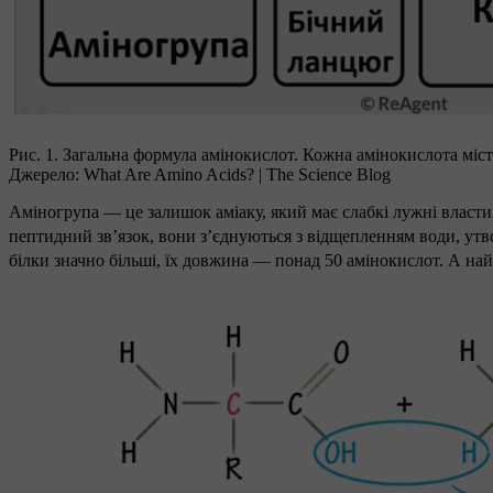
Рис. 1. Загальна формула амінокислот. Кожна амінокислота міст
Джерело: What Are Amino Acids? | The Science Blog
Аміногрупа — це залишок аміаку, який має слабкі лужні власт
пептидний зв’язок, вони з’єднуються з відщепленням води, у
білки значно більші, їх довжина — понад 50 амінокислот. А най