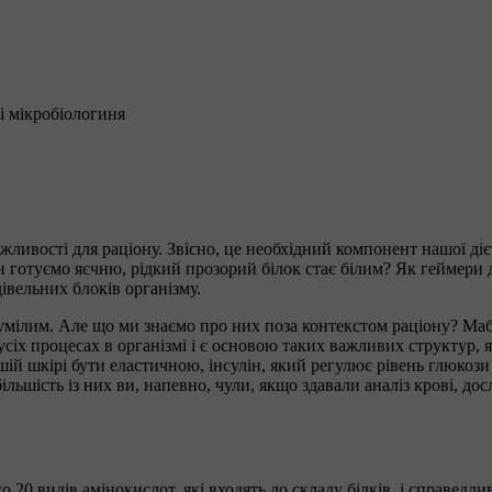
і мікробіологиня
ливості для раціону. Звісно, це необхідний компонент нашої дієт
оли готуємо яєчню, рідкий прозорий білок стає білим? Як геймер
івельних блоків організму.
умілим. Але що ми знаємо про них поза контекстом раціону? Мабу
усіх процесах в організмі і є основою таких важливих структур, 
ій шкірі бути еластичною, інсулін, який регулює рівень глюкози в
ільшість із них ви, напевно, чули, якщо здавали аналіз крові, д
о 20 видів амінокислот, які входять до складу білків, і справед