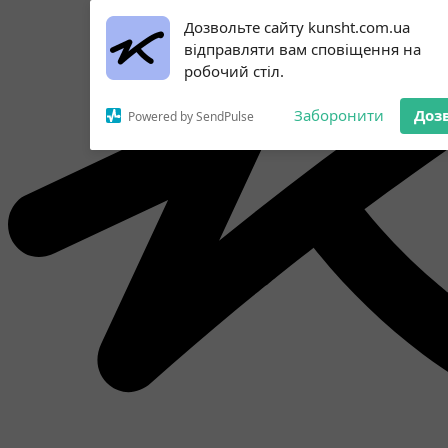
Subscribe to our
Дозвольте сайту kunsht.com.ua
notifications!
відправляти вам сповіщення на
To enable permission prompts, click
робочий стіл.
on the notification icon
Заборонити
Доз
Powered by SendPulse