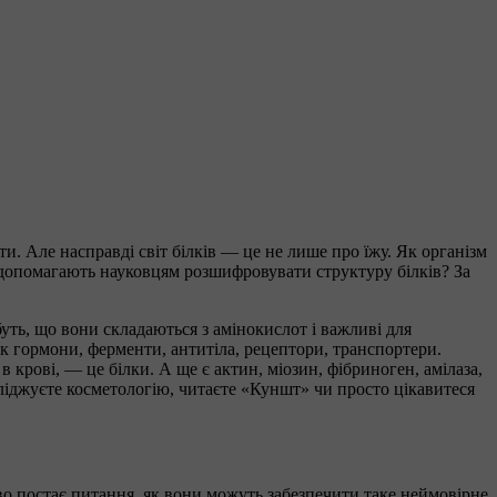
и. Але насправді світ білків — це не лише про їжу. Як організм
и допомагають науковцям розшифровувати структуру білків? За
ть, що вони складаються з амінокислот і важливі для
як гормони, ферменти, антитіла, рецептори, транспортери.
 крові, — це білки. А ще є актин, міозин, фібриноген, амілаза,
осліджуєте косметологію, читаєте «Куншт» чи просто цікавитеся
ливо постає питання, як вони можуть забезпечити таке неймовірне