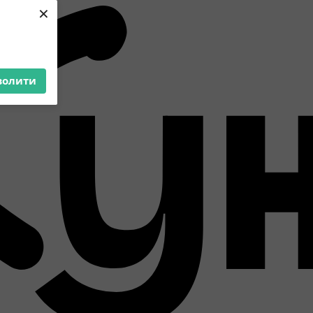
×
волити