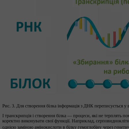
Рис. 3. Для створення білка інформація з ДНК переписується у в
І транскрипція і створення білка — процеси, які не терплять п
коректно виконувати свої функції. Наприклад, серповиднокліт
однією заміною амінокислоти в білку гемоглобіну через генет