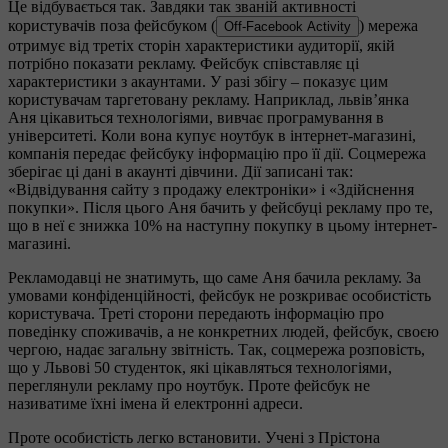
Це відбувається так. Завдяки так званій активності
користувачів поза фейсбуком (
) мережа
Off-Facebook Activity
отримує від третіх сторін характеристики аудиторії, якій
потрібно показати рекламу. Фейсбук співставляє ці
характеристики з акаунтами. У разі збігу – показує цим
користувачам таргетовану рекламу. Наприклад, львів’янка
Аня цікавиться технологіями, вивчає програмування в
університеті. Коли вона купує ноутбук в інтернет-магазині,
компанія передає фейсбуку інформацію про її дії. Соцмережа
зберігає ці дані в акаунті дівчини. Дії записані так:
«Відвідування сайту з продажу електроніки» і «Здійснення
покупки». Після цього Аня бачить у фейсбуці рекламу про те,
що в неї є знижка 10% на наступну покупку в цьому інтернет-
магазині.
Рекламодавці не знатимуть, що саме Аня бачила рекламу. За
умовами конфіденційності, фейсбук не розкриває особистість
користувача. Треті сторони передають інформацію про
поведінку споживачів, а не конкретних людей, фейсбук, своєю
чергою, надає загальну звітність. Так, соцмережа розповість,
що у Львові 50 студенток, які цікавляться технологіями,
переглянули рекламу про ноутбук. Проте фейсбук не
називатиме їхні імена й електронні адреси.
Проте особистість легко встановити. Учені з Прістона