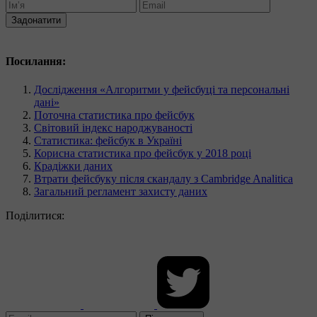
Задонатити
Посилання:
Дослідження «Алгоритми у фейсбуці та персональні
дані»
Поточна статистика про фейсбук
Світовий індекс народжуваності
Статистика: фейсбук в Україні
Корисна статистика про фейсбук у 2018 році
Крадіжки даних
Втрати фейсбуку після скандалу з Cambridge Analitica
Загальний регламент захисту даних
Поділитися: