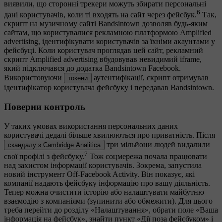
виявили, що сторонні трекери можуть збирати персональні
6
дані користувачів, коли ті входять на сайт через фейсбук.
Так,
скрипт на музичному сайті Bandsintown дозволяв будь-яким
сайтам, що користувалися рекламною платформою Amplified
advertising, ідентифікувати користувачів за їхніми акаунтами у
фейсбуці. Коли користувач проглядав цей сайт, рекламний
скрипт Amplified advertising вбудовував невидимий iframe,
який підключався до додатка Bandsintown Facebook.
Використовуючи
аутентифікації, скрипт отримував
токени
ідентифікатор користувача фейсбуку і передавав Bandsintown.
Поверни контроль
У таких умовах використання персональних даних
користувачі дедалі більше хвилюються про приватність. Після
три мільйони людей видалили
скандалу з Cambridge Analitica
7
свої профілі з фейсбуку.
Тож соцмережа почала працювати
над захистом інформації користувачів. Зокрема, запустила
новий інструмент Off-Facebook Activity. Він показує, які
компанії надають фейсбуку інформацію про вашу діяльність.
Тепер можна очистити історію або налаштувати майбутню
взаємодію з компаніями (зупинити або обмежити). Для цього
треба перейти до розділу «Налаштування», обрати поле «Ваша
інформація на фейсбук», знайти пункт «Дії поза фейсбуком» і