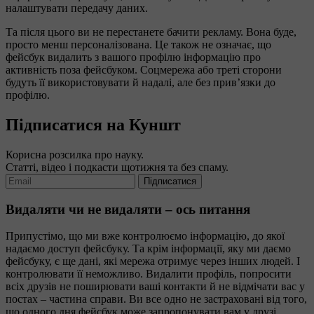
налаштувати передачу даних.
Та після цього ви не перестанете бачити рекламу. Вона буде,
просто менш персоналізована. Це також не означає, що
фейсбук видалить з вашого профілю інформацію про
активність поза фейсбуком. Соцмережа або треті сторони
будуть її використовувати й надалі, але без прив’язки до
профілю.
Підписатися на Куншт
Корисна розсилка про науку.
Статті, відео і подкасти щотижня та без спаму.
Підписатися
Видаляти чи не видаляти – ось питання
Припустімо, що ми вже контролюємо інформацію, до якої
надаємо доступ фейсбуку. Та крім інформації, яку ми даємо
фейсбуку, є ще дані, які мережа отримує через інших людей. І
контролювати її неможливо. Видалити профіль, попросити
всіх друзів не поширювати ваші контакти й не відмічати вас у
постах – частина справи. Ви все одно не застраховані від того,
що одного дня фейсбук може запропонувати вам у друзі