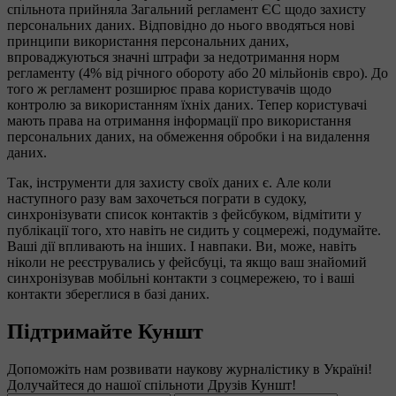
спільнота прийняла Загальний регламент ЄС щодо захисту
персональних даних. Відповідно до нього вводяться нові
принципи використання персональних даних,
впроваджуються значні штрафи за недотримання норм
регламенту (4% від річного обороту або 20 мільйонів євро). До
того ж регламент розширює права користувачів щодо
контролю за використанням їхніх даних. Тепер користувачі
мають права на отримання інформації про використання
персональних даних, на обмеження обробки і на видалення
даних.
Так, інструменти для захисту своїх даних є. Але коли
наступного разу вам захочеться пограти в судоку,
синхронізувати список контактів з фейсбуком, відмітити у
публікації того, хто навіть не сидить у соцмережі, подумайте.
Ваші дії впливають на інших. І навпаки. Ви, може, навіть
ніколи не реєструвались у фейсбуці, та якщо ваш знайомий
синхронізував мобільні контакти з соцмережею, то і ваші
контакти збереглися в базі даних.
Підтримайте Куншт
Допоможіть нам розвивати наукову журналістику в Україні!
Долучайтеся до нашої спільноти Друзів Куншт!