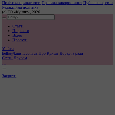
Політика приватності
Правила використання
Публічна оферта
Редакційна політика
(с) ГО «Куншт», 2026.
Статті
Подкасти
Відео
Проєкти
Увійти
hello@kunsht.com.ua
Про Куншт
Дорадча рада
Стати Другом
Закрити