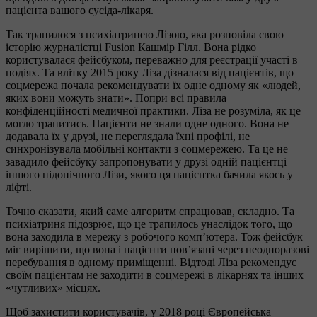
пацієнта вашого сусіда-лікаря.
Так трапилося з психіатринею Лізою, яка розповіла свою
історію журналістці Fusion Кашмір Гілл. Вона рідко
користувалася фейсбуком, переважно для реєстрації участі в
подіях. Та влітку 2015 року Ліза дізналася від пацієнтів, що
соцмережа почала рекомендувати їх одне одному як «людей,
яких вони можуть знати». Попри всі правила
конфіденційності медичної практики. Ліза не розуміла, як це
могло трапитись. Пацієнти не знали одне одного. Вона не
додавала їх у друзі, не переглядала їхні профілі, не
синхронізувала мобільні контакти з соцмережею. Та це не
завадило фейсбуку запропонувати у друзі одній пацієнтці
іншого підопічного Лізи, якого ця пацієнтка бачила якось у
ліфті.
Точно сказати, який саме алгоритм спрацював, складно. Та
психіатриня підозрює, що це трапилось унаслідок того, що
вона заходила в мережу з робочого комп’ютера. Тож фейсбук
міг вирішити, що вона і пацієнти пов’язані через неодноразові
перебування в одному приміщенні. Відтоді Ліза рекомендує
своїм пацієнтам не заходити в соцмережі в лікарнях та інших
«чутливих» місцях.
Щоб захистити користувачів, у 2018 році Європейська