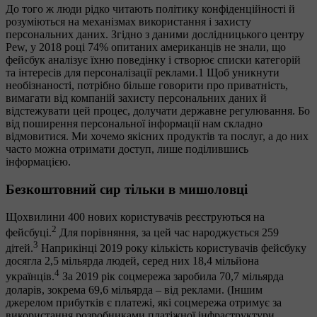
До того ж люди рідко читають політику конфіденційності й
розуміються на механізмах використання і захисту
персональних даних. Згідно з даними дослідницького центру
Pew, у 2018 році 74% опитаних американців не знали, що
фейсбук аналізує їхню поведінку і створює списки категорій
та інтересів для персоналізації реклами.1 Щоб уникнути
необізнаності, потрібно більше говорити про приватність,
вимагати від компаній захисту персональних даних й
відстежувати цей процес, долучати державне регулювання. Бо
від поширення персональної інформації нам складно
відмовитися. Ми хочемо якісних продуктів та послуг, а до них
часто можна отримати доступ, лише поділившись
інформацією.
Безкоштовний сир тільки в мишоловці
Щохвилини 400 нових користувачів реєструються на
2
фейсбуці.
Для порівняння, за цей час народжується 259
3
дітей.
Наприкінці 2019 року кількість користувачів фейсбуку
досягла 2,5 мільярда людей, серед них 18,4 мільйона
4
українців.
За 2019 рік соцмережа заробила 70,7 мільярда
доларів, зокрема 69,6 мільярда – від реклами. (Іншим
джерелом прибутків є платежі, які соцмережа отримує за
використання розробниками платіжної інфраструктури