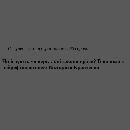
Озвучена стаття
Суспільство -
05 серпня
Чи існують універсальні закони краси? Говоримо з
нейрофізіологинею Вікторією Кравченко