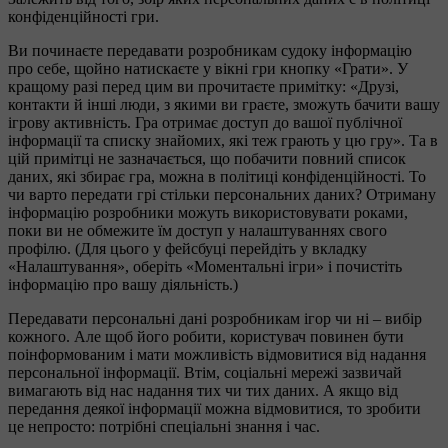
конфіденційності гри.
Ви починаєте передавати розробникам судоку інформацію
про себе, щойно натискаєте у вікні гри кнопку «Грати». У
кращому разі перед цим ви прочитаєте примітку: «Друзі,
контакти й інші люди, з якими ви граєте, зможуть бачити вашу
ігрову активність. Гра отримає доступ до вашої публічної
інформації та списку знайомих, які теж грають у цю гру». Та в
цій примітці не зазначається, що побачити повний список
даних, які збирає гра, можна в політиці конфіденційності. То
чи варто передати грі стільки персональних даних? Отриману
інформацію розробники можуть використовувати роками,
поки ви не обмежите їм доступ у налаштуваннях свого
профілю. (Для цього у фейсбуці перейдіть у вкладку
«Налаштування», оберіть «Моментальні ігри» і почистіть
інформацію про вашу діяльність.)
Передавати персональні дані розробникам ігор чи ні – вибір
кожного. Але щоб його робити, користувач повинен бути
поінформованим і мати можливість відмовитися від надання
персональної інформації. Втім, соціальні мережі зазвичай
вимагають від нас надання тих чи тих даних. А якщо від
передання деякої інформації можна відмовитися, то зробити
це непросто: потрібні спеціальні знання і час.