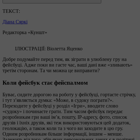
ТЕКСТ:
Діана Сяркі
Редакторка «Куншт»
ІЛЮСТРАЦІЇ: Віолетта Яценко
Добре подумайте перед тим, як зіграти в улюблену гру на
фейсбуці. Адже поки ви гаєте час, ваші дані вже «зливають»
третім сторонам. Та чи можна це виправити?
Коли фейсбук стає фейспалмом
Буває, сидите дорогою на роботу у фейсбуці, гортаєте стрічку,
і тут з’являється думка: «Може, в судоку пограти?».
Переходите у фейсбуці у розділ «Ігри», вводите слово
«судоку» і починаєте грати. Тим часом фейсбук передає
розробникам гри ваші ім’я, пошту, IP-адресу, фото, список
друзів і їхніх друзів, які теж використовуються цей додаток,
геолокацію, а також коли та з чого ви заходите в цю гру.
Одним розробникам більше інформації, іншим – менше.
Залежить від того, збір яких персональних даних є в політиці