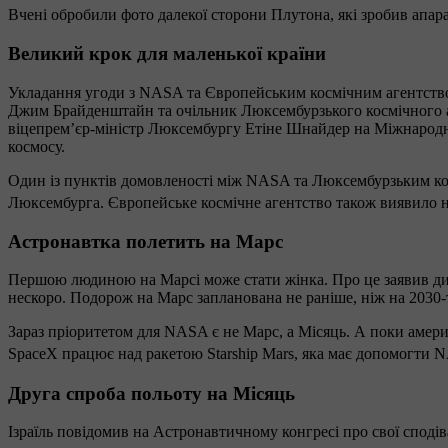
Вчені обробили фото далекої сторони Плутона, які зробив апара
Великий крок для маленької країни
Укладання угоди з NASA та Європейським космічним агентство
Джим Брайденштайн та очільник Люксембурзького космічного аг
віцепрем’єр-міністр Люксембургу Етіне Шнайдер на Міжнародном
космосу.
Один із пунктів домовленості між NASA та Люксембурзьким кос
Люксембурга. Європейське космічне агентство також виявило не
Астронавтка полетить на Марс
Першою людиною на Марсі може стати жінка. Про це заявив дире
нескоро. Подорож на Марс запланована не раніше, ніж на 2030-т
Зараз пріоритетом для NASA є не Марс, а Місяць. А поки амери
SpaceX працює над ракетою Starship Mars, яка має допомогти 
Друга спроба польоту на Місяць
Ізраїль повідомив на Астронавтичному конгресі про свої сподів