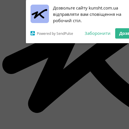
Subscribe to our
Дозвольте сайту kunsht.com.ua
notifications!
відправляти вам сповіщення на
To enable permission prompts, click
робочий стіл.
on the notification icon
Заборонити
Доз
Powered by SendPulse