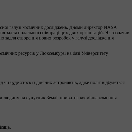
сної галузі космічних досліджень. Днями директор NASA
задля подальшої співпраці цих двох організацій. Як зазначив
ю задля створення нових розробок у галузі дослідження
мічних ресурсів у Люксембурзі на базі Університету
 буде хтось із дійсних астронавтів, адже політ відбудеться
ти людину на супутник Землі, приватна космічна компанія
ісяць.