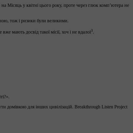
 на Місяць у квітні цього року, проте через глюк комп’ютера не
іною, тож і ризики були великими.
3
же мають досвід такої місії, хоч і не вдалої
.
ті?».
 домівкою для інших цивілізацій. Breakthrough Listen Project