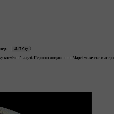
тнера –
!
UNIT.City
тку космічної галузі. Першою людиною на Марсі може стати астро