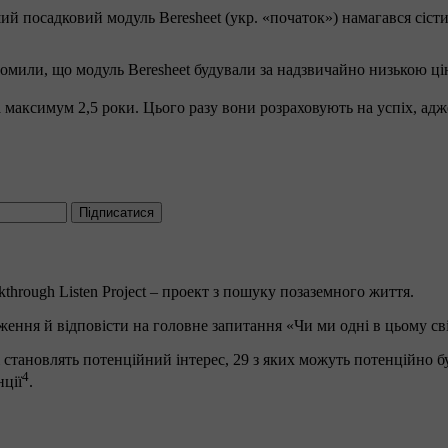
ий посадковий модуль Beresheet (укр. «початок») намагався сісти
ідомили, що модуль Beresheet будували за надзвичайно низькою ц
аксимум 2,5 роки. Цього разу вони розраховують на успіх, адже в
Підписатися
hrough Listen Project – проект з пошуку позаземного життя.
ення й відповісти на головне запитання «Чи ми одні в цьому сві
тановлять потенційний інтерес, 29 з яких можуть потенційно бути
4
нції
.