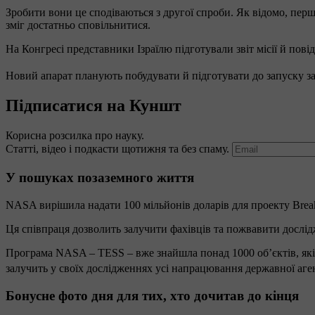
Зробити вони це сподіваються з другої спроби. Як відомо, перш
зміг достатньо сповільнитися.
На Конгресі представники Ізраїлю підготували звіт місії й пов
Новий апарат планують побудувати й підготувати до запуску за м
Підписатися на Куншт
Корисна розсилка про науку.
Статті, відео і подкасти щотижня та без спаму.
У пошуках позаземного життя
NASA вирішила надати 100 мільйонів доларів для проекту Breakt
Ця співпраця дозволить залучити фахівців та пожвавити дослідж
Програма NASA – TESS – вже знайшла понад 1000 об’єктів, які с
залучить у своїх дослідженнях усі напрацювання державної аге
Бонусне фото дня для тих, хто дочитав до кінця