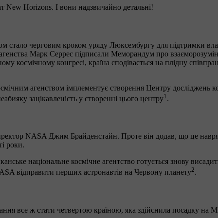
т New Horizons. І вони надзвичайно детальні!
м стало черговим кроком уряду Люксембургу для підтримки вла
енства Марк Серрес підписали Меморандум про взаєморозуміння 
у космічному конгресі, країна сподівається на плідну співпрац
мічним агенством імплементує створення Центру досліджень кос
1
абияку зацікавленість у створенні цього центру
.
ктор NASA Джим Брайденстайн. Проте він додав, що це навряд чи
і роки.
канське національне космічне агентство готується знову висади
2
NASA відправити перших астронавтів на Червону планету
.
ання все ж стати четвертою країною, яка здійснила посадку на М