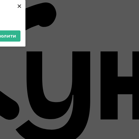
×
волити