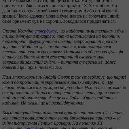
Ми не можемо сказати, що це за квітка. Натуралістичні
орнаменти з’являються лише наприкінці ХІХ століття. На
давніших сорочках зображені геометричні або стилізовані
зразки. Часто здалеку можна було навіть не зрозуміти, який
саме орнамент був на сорочці, доводилося придивлятися.
Оксана Косміна
стверджує
, що найдавнішими техніками були
ті, які імітували ткацтво: нитка настилалася на полотно.
Геометричні фігури у такій техніці зображувати просто
зручніше. Мотиви урізноманітнилися, коли поширилася
техніка вишивання хрестиком. Натомість оберегова функція
вишивки (нібито кожен геометричний елемент мав
сакральний захисний зміст) – питання суперечливе, адже
довести це наразі неможливо.
Пам’яткоохоронець Андрій Салюк теж стверджує, що наразі
ключі до прочитання української вишивки втрачені: «Це
пласт, який вже ніхто зараз не розгадає. Ніхто не знає ключів
для прочитання. Зараз в інтернеті є пояснення, що означає
той чи той орнамент. Але це все байка. Хтось собі таке
надумав. На жаль, це не розшифрування».
Більш натуралістичні квіткові орнаменти почали з’являтися,
коли стала поширеною так звана брокарівська вишивка – за
ім’ям підтриємця Генріха Брокара. На початку XX
століття
почали
мануфактурно виробляти й продавати