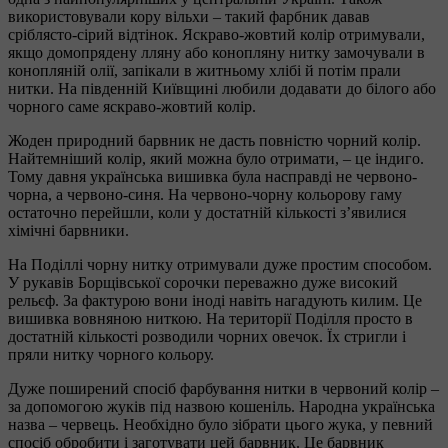
використовували кору вільхи – такий фарбник давав
сріблясто-сірий відтінок. Яскраво-жовтий колір отримували,
якщо домопрядену лляну або конопляну нитку замочували в
конопляній олії, запікали в житньому хлібі й потім прали
нитки. На південній Київщині любили додавати до білого або
чорного саме яскраво-жовтий колір.
Жоден природний барвник не дасть повністю чорний колір.
Найтемніший колір, який можна було отримати, – це індиго.
Тому давня українська вишивка була насправді не червоно-
чорна, а червоно-синя. На червоно-чорну кольорову гаму
остаточно перейшли, коли у достатній кількості з’явилися
хімічні барвники.
На Поділлі чорну нитку отримували дуже простим способом.
У рукавів Борщівської сорочки переважно дуже високий
рельєф. За фактурою вони іноді навіть нагадують килим. Це
вишивка вовняною ниткою. На території Поділля просто в
достатній кількості розводили чорних овечок. Їх стригли і
пряли нитку чорного кольору.
Дуже поширений спосіб фарбування нитки в червоний колір –
за допомогою жуків під назвою кошеніль. Народна українська
назва – червець. Необхідно було зібрати цього жука, у певний
спосіб обробити і заготувати цей барвник. Це барвник