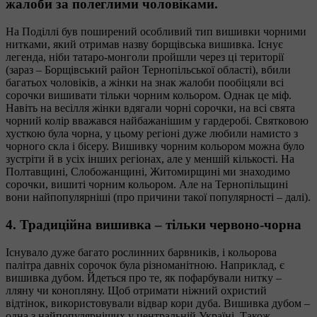
жалоби за полеглими чоловіками.
На Поділлі був поширений особливий тип вишивки чорними
нитками, який отримав назву борщівська вишивка. Існує
легенда, ніби татаро-монголи пройшли через ці території
(зараз – Борщівський район Тернопільської області), вбили
багатьох чоловіків, а жінки на знак жалоби пообіцяли всі
сорочки вишивати тільки чорним кольором. Однак це міф.
Навіть на весілля жінки вдягали чорні сорочки, на всі свята
чорний колір вважався найбажанішим у гардеробі. Святковою
хусткою була чорна, у цьому регіоні дуже любили намисто з
чорного скла і бісеру. Вишивку чорним кольором можна було
зустріти й в усіх інших регіонах, але у меншій кількості. На
Полтавщині, Слобожанщині, Житомирщині ми знаходимо
сорочки, вишиті чорним кольором. Але на Тернопільщині
вони найпопулярніші (про причини такої популярності – далі).
4. Традиційна вишивка – тільки червоно-чорна
Існувало дуже багато рослинних барвників, і кольорова
палітра давніх сорочок була різноманітною. Наприклад, є
вишивка дубом. Йдеться про те, як пофарбували нитку –
лляну чи конопляну. Щоб отримати ніжний охристий
відтінок, використовували відвар кори дуба. Вишивка дубом –
одна з найпопулярніших у центральній Україні. Також