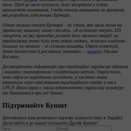
мило. Щоб це мило купували, його загортали в ескізи
орнаментів вишиванок. І люди почали вишивати за зразками,
які розробили художники Брокара.
Однак мильна імперія Брокара – не єдина, яка мала вплив на
українську вишивку зламу століть. «В останню чверть ХІХ
сторіччя, на яку припадає розквіт його мильної імперії, на
українському ринку була купа різних видань, жіночих альбомів –
більших чи менших – зі схемами вишивки. Окрім геометрії,
буяло багатство й рослинних мотивів», –
нагадує
Оксана
Косміна.
Десятиріччями інформацію про традиційне українське вбрання
і вишивку спотворювали з політичною метою. Окрім того,
вона обросла народними легендами, а частину знань
втратили через нівелювання традиційного спадку в часи
СРСР. Втім зараз є змога відновлювати українську культуру
та дізнаватися про неї більше.
Підтримайте Куншт
Допоможіть нам розвивати наукову журналістику в Україні!
Долучайтеся до нашої спільноти Друзів Куншт!