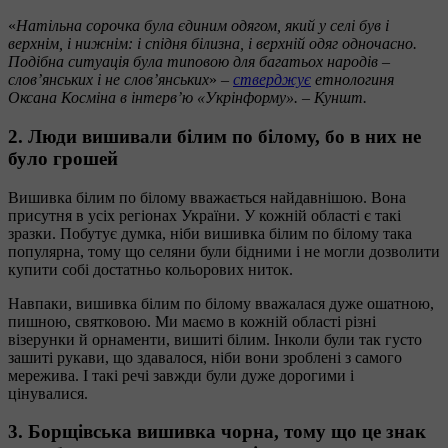
«
Натільна сорочка була єдиним одягом, який у селі був і
верхнім, і нижнім: і спідня білизна, і верхній одяг одночасно.
Подібна ситуація була типовою для багатьох народів –
слов’янських і не слов’янських
»
–
стверджує
етнологиня
Оксана Косміна в інтерв’ю «Укрінформу». – Куншт.
2. Люди вишивали білим по білому, бо в них не
було грошей
Вишивка білим по білому вважається найдавнішою. Вона
присутня в усіх регіонах України. У кожній області є такі
зразки. Побутує думка, ніби вишивка білим по білому така
популярна, тому що селяни були бідними і не могли дозволити
купити собі достатньо кольорових ниток.
Навпаки, вишивка білим по білому вважалася дуже ошатною,
пишною, святковою. Ми маємо в кожній області різні
візерунки й орнаменти, вишиті білим. Інколи були так густо
зашиті рукави, що здавалося, ніби вони зроблені з самого
мережива. І такі речі завжди були дуже дорогими і
цінувалися.
3. Борщівська вишивка чорна, тому що це знак