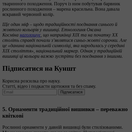
тваринного походження. Поруч із ним побутував барвник
рослинного походження – марена красильна. Вона давала
яскравий червоний колір.
Ще один міф – щодо традиційності поєднання синього й
жовтого кольорів у вишивці. Етнологиня Оксана
Косміна
наголошує
, що наприкінці ХІХ та на початку ХХ
століть справді почали з’являтися синьо-жовті сорочки. Але
це «данина національній символіці, яка народилась у середині
XIX століття», національний маркер. Однак у традиційній
вишивці ці кольори важко зустріти без поєднання з іншими.
Підписатися на Куншт
Корисна розсилка про науку.
Статті, відео і подкасти щотижня та без спаму.
Підписатися
5. Орнаменти традиційної вишивки – переважно
квіткові
Рослинні орнаменти у давній вишивці були стилізованими.