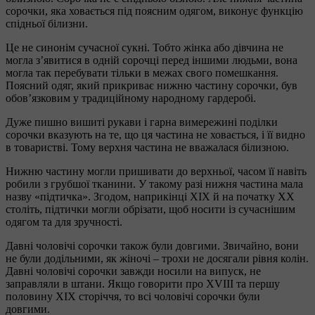
сорочки, яка ховається під поясним одягом, виконує функцію
спідньої білизни.
Це не синонім сучасної сукні. Тобто жінка або дівчина не
могла з’явитися в одній сорочці перед іншими людьми, вона
могла так перебувати тільки в межах свого помешкання.
Поясний одяг, який прикриває нижню частину сорочки, був
обов’язковим у традиційному народному гардеробі.
Дуже пишно вишиті рукави і гарна вимережині поділки
сорочки вказують на те, що ця частина не ховається, і її видно
в товаристві. Тому верхня частина не вважалася білизною.
Нижню частину могли пришивати до верхньої, часом її навіть
робили з грубшої тканини. У такому разі нижня частина мала
назву «підтичка». Згодом, наприкінці ХІХ й на початку ХХ
століть, підтички могли обрізати, щоб носити із сучаснішим
одягом та для зручності.
Давні чоловічі сорочки також були довгими. Звичайно, вони
не були додільними, як жіночі – трохи не досягали рівня колін.
Давні чоловічі сорочки завжди носили на випуск, не
заправляли в штани. Якщо говорити про XVIII та першу
половину ХІХ сторіччя, то всі чоловічі сорочки були
довгими.