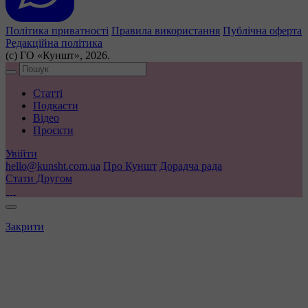
Політика приватності
Правила використання
Публічна оферта
Редакційна політика
(с) ГО «Куншт», 2026.
Статті
Подкасти
Відео
Проєкти
Увійти
hello@kunsht.com.ua
Про Куншт
Дорадча рада
Стати Другом
Закрити