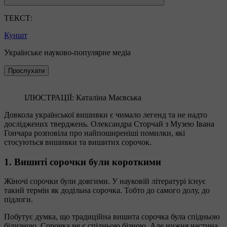
ТЕКСТ:
Куншт
Українське науково-популярне медіа
Прослухати
ІЛЮСТРАЦІЇ: Каталіна Маєвська
Довкола української вишивки є чимало легенд та не надто
досліджених тверджень. Олександра Сторчай з Музею Івана
Гончара розповіла про найпоширеніші помилки, які
стосуються вишивки та вишитих сорочок.
1. Вишиті сорочки були короткими
Жіночі сорочки були довгими. У науковій літературі існує
такий термін як додільна сорочка. Тобто до самого долу, до
підлоги.
Побутує думка, що традиційна вишита сорочка була спідньою
білизною. Сорочка не є спідньою бізною. Але нижня частина