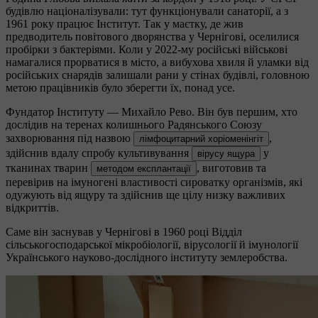
будівлю націоналізували: тут функціонували санаторії, а з
1961 року працює Інститут. Так у маєтку, де жив
предводитель повітового дворянства у Чернігові, оселилися
пробірки з бактеріями. Коли у 2022-му російські військові
намагалися прорватися в місто, а вибухова хвиля й уламки від
російських снарядів залишали рани у стінах будівлі, головною
метою працівників було зберегти їх, понад усе.
Фундатор Інституту — Михайло Рево. Він був першим, хто
дослідив на теренах колишнього Радянського Союзу
захворювання під назвою
,
лімфоцитарний хоріоменінгіт
здійснив вдалу спробу культивування
у
вірусу ящура
тканинах тварин
, виготовив та
методом експлантації
перевірив на імуногені властивості сироватку організмів, які
одужують від ящуру та здійснив ще цілу низку важливих
відкриттів.
Саме він заснував у Чернігові в 1960 році Відділ
сільськогосподарської мікробіології, вірусології й імунології
Українського науково-дослідного інституту землеробства.