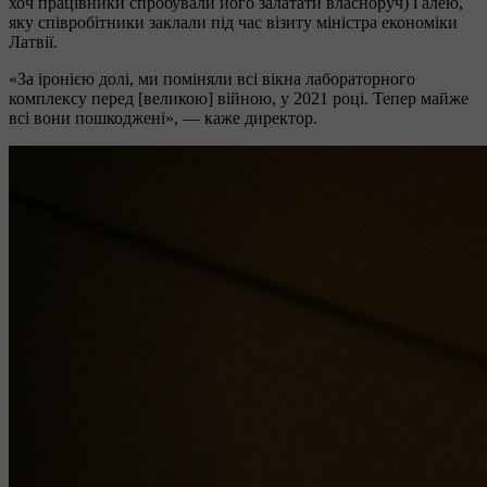
хоч працівники спробували його залатати власноруч) і алею,
яку співробітники заклали під час візиту міністра економіки
Латвії.
«За іронією долі, ми поміняли всі вікна лабораторного
комплексу перед [великою] війною, у 2021 році. Тепер майже
всі вони пошкоджені», — каже директор.