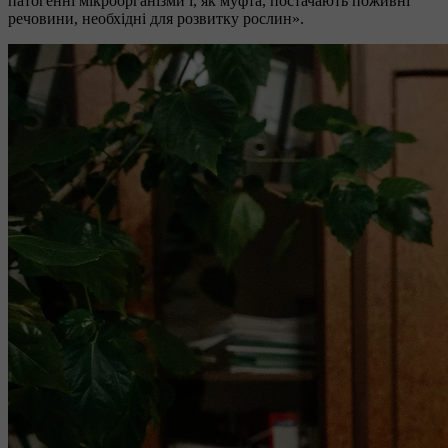
патогенні мікроорганізми і, як муфта, постачають поживні
речовини, необхідні для розвитку рослин».