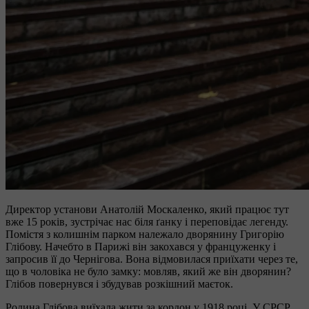
Директор установи Анатолій Москаленко, який працює тут
вже 15 років, зустрічає нас біля ґанку і переповідає легенду.
Помістя з колишнім парком належало дворянину Григорію
Глібову. Начебто в Парижі він закохався у француженку і
запросив її до Чернігова. Вона відмовилася приїхати через те,
що в чоловіка не було замку: мовляв, який же він дворянин?
Глібов повернувся і збудував розкішний маєток.
Родина Глібова виїхала жити за кордон у 1918 році. У СРСР