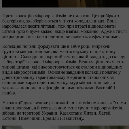
Проте колекцію мікроорганізмів не сховаєш. Це пробірки з
бактеріями, які зберігаються у п’яти холодильниках. Вона
нароблялася десятиліттями, тож при втраті відновлювати
штами було б дуже важко, якщо взагалі можливо. Адже з тисяч
мікроорганізмів тільки одиниці виявляються ефективними.
Колекцію почали формувати ще в 1969 році, збираючи
ґрунтові мікроорганізми, які мають наукову та практичну
цінність. Сьогодні це окремий сектор, який входить до складу
лабораторії фізіології мікроорганізмів. Велику цінність мають
типові штами, які використовуються як еталони відповідних
видів мікроорганізмів. Основне завдання колекції полягає у
довготривалому гарантованому зберіганні стабільних за
основними характеристиками культур мікроорганізмів, а
також — поповнення фондів новими штамами бактерій і
грибів.
У колекції дуже велике різноманіття штамів не лише за їхніми
властивостями, а й географічно: тут є групи мікроорганізмів,
зібрані на території України, Казахстану, Литви, Латвії,
Естонії, Німеччини, Бразилії і Пакистану.