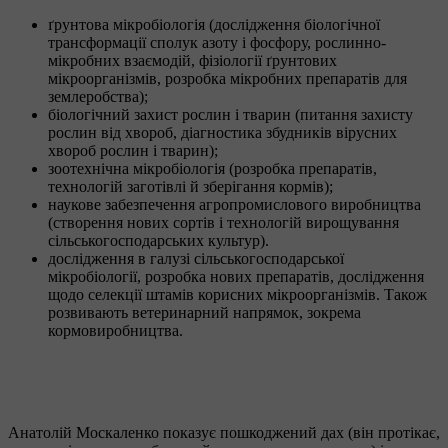
ґрунтова мікробіологія (дослідження біологічної
трансформації сполук азоту і фосфору, рослинно-
мікробних взаємодій, фізіології ґрунтових
мікроорганізмів, розробка мікробних препаратів для
землеробства);
біологічний захист рослин і тварин (питання захисту
рослин від хвороб, діагностика збудників вірусних
хвороб рослин і тварин);
зоотехнічна мікробіологія (розробка препаратів,
технологій заготівлі й зберігання кормів);
наукове забезпечення агропромислового виробництва
(створення нових сортів і технологій вирощування
сільськогосподарських культур).
дослідження в галузі сільськогосподарської
мікробіології, розробка нових препаратів, дослідження
щодо селекції штамів корисних мікроорганізмів. Також
розвивають ветеринарний напрямок, зокрема
кормовиробництва.
Анатолій Москаленко показує пошкоджений дах (він протікає,