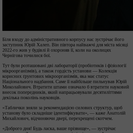
Біля входу до адміністративного корпусу нас зустрічає його
заступник Юрій Халеп. Він півтора найважчі для міста місяці
2022-го жив у будівлі й охороняв її, коли на околицях
Чернігова точилися бої.
Тут були розташовані дві лабораторії (пробіотиків і фізіології
мікроорганізмів), а також гордість установи — Колекція
корисних ґрунтових мікроорганізмів, яка має статус
Національного надбання. Саме її найбільше пильнував Юрій
Миколайович. Втратити штами означало б втратити науковий
внесок попередників, який напрацьовували десятиліттями
декілька поколінь науковців.
«Таблички зняли за рекомендацією силових структур, щоб
установу було складніше ідентифікувати», — каже Анатолій
Михайлович, відчиняючи двері, перехрещені скотчем.
«Доброго дня! Будь ласка, ваше прізвище», — зустрічає