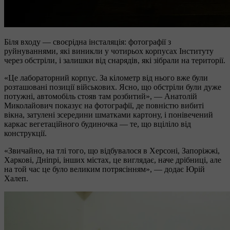
Біля входу — своєрідна інсталяція: фотографії з
руйнуваннями, які виникли у чотирьох корпусах Інституту
через обстріли, і залишки від снарядів, які зібрали на території.
«Це лабораторний корпус. За кілометр від нього вже були
розташовані позиції військових. Ясно, що обстріли були дуже
потужні, автомобіль стояв там розбитий», — Анатолій
Миколайович показує на фотографії, де повністю вибиті
вікна, затулені зсередини шматками картону, і понівечений
каркас вегетаційного будиночка — те, що вціліло від
конструкції.
«Звичайно, на тлі того, що відбувалося в Херсоні, Запоріжжі,
Харкові, Дніпрі, інших містах, це виглядає, наче дрібниці, але
на той час це було великим потрясінням», — додає Юрій
Халеп.