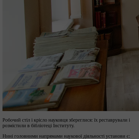
Робочий стіл і крісло науковця збереглися: їх реставрували і
розмістили в бібліотеці Інституту.
Нині головними напрямами наукової діяльності установи є: