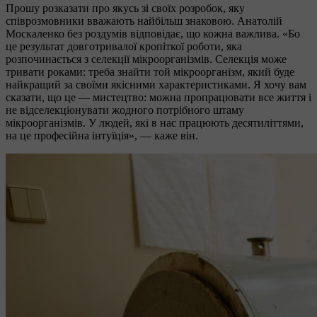
Прошу розказати про якусь зі своїх розробок, яку
співрозмовники вважають найбільш знаковою. Анатолій
Москаленко без роздумів відповідає, що кожна важлива. «Бо
це результат довготривалої кропіткої роботи, яка
розпочинається з селекції мікроорганізмів. Селекція може
тривати роками: треба знайти той мікроорганізм, який буде
найкращий за своїми якісними характеристиками. Я хочу вам
сказати, що це — мистецтво: можна пропрацювати все життя і
не відселекціонувати жодного потрібного штаму
мікроорганізмів. У людей, які в нас працюють десятиліттями,
на це професійна інтуїція», — каже він.