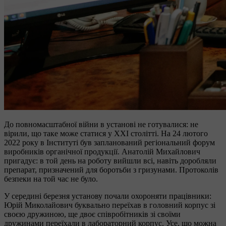
До повномасштабної війни в установі не готувалися: не
вірили, що таке може статися у ХХІ столітті. На 24 лютого
2022 року в Інституті був запланований регіональний форум
виробників органічної продукції. Анатолій Михайлович
пригадує: в той день на роботу вийшли всі, навіть доробляли
препарат, призначений для боротьби з гризунами. Протоколів
безпеки на той час не було.
У середині березня установу почали охороняти працівники:
Юрій Миколайович буквально переїхав в головний корпус зі
своєю дружиною, ще двоє співробітників зі своїми
дружинами переїхали в лабораторний корпус. Усе, що можна