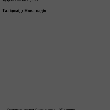
Талідомід: Нова надія
Озвучена стаття
Суспільство -
05 серпня