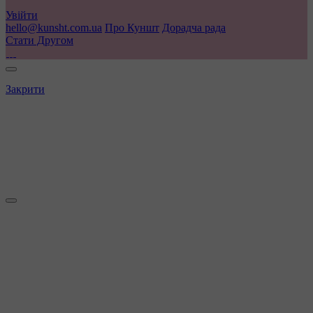
Увійти
hello@kunsht.com.ua
Про Куншт
Дорадча рада
Стати Другом
Закрити