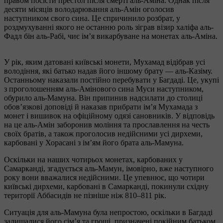
правом посісти престол після смерті аль-Аміна. Однак після
десяти місяців володарювання аль-Амін оголосив
наступником свого сина. Це спричинило розбрат, у
роздмухуванні якого не останню роль зіграв візир халіфа аль-
Фадл бін аль-Рабі, чиє ім’я викарбуване на монетах аль-Аміна.
У рік, яким датовані київські монети, Мухамад відібрав усі
володіння, які батько надав його іншому брату — аль-Казіму.
Останньому наказали постійно перебувати у Багдаді. Це, укупі
з проголошенням аль-Амінового сина Муси наступником,
обурило аль-Мамуна. Він припинив надсилати до столиці
обов’язкові доповіді й наказав прибрати ім’я Мухамада з
монет і вишивок на офіційному одязі сановників. У відповідь
на це аль-Амін заборонив моління та прославлення на честь
своїх братів, а також проголосив недійсними усі дирхеми,
карбовані у Хорасані з ім’ям його брата аль-Мамуна.
Оскільки на наших чотирьох монетах, карбованих у
Самарканді, згадується аль-Мамун, імовірно, вже наступного
року вони вважалися недійсними. Це упевнює, що чотири
київські дирхеми, карбовані в Самарканді, покинули східну
території Аббасидів не пізніше ніж 810–811 рік.
Ситуація для аль-Мамуна була непростою, оскільки в Багдаді
залишалися його сім’я та гроші, призначені покійним батьком.