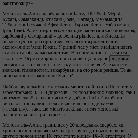
багатобожців».
Монети аль-Аміна карбувалися в Балху, Нісабурі, Мерві,
Бухарі, Самарканді, Ісбахані (Іран), Багдаді, Мухамадії та
Табаристані (сучасні Афганістан, Туркменістан, Узбекистан,
Іран, Ірак). Але чотири разом знайдені монети цього володаря,
карбовані у Самарканді – це велика рідкість для Києва. Ба
більше, цей скарб спростовує усталені твердження про
економічні зв’язки Києва. У різний час у місті знайшли шість
скарбів з арабськими монетами. Всі вони датовані десятим
століттям. Через це зробили висновок, що вперше
дирхеми
досягли міста тільки на початку того сторіччя. Але монети,
знайдені гімназистом, викарбувані на сто років раніше. То як
вони могли потрапити до Києва?
Найбільшу кількість ісламських монет знайшли в Швеції: там
зареєстровано 83 354 дирхемів – як поодиноких знахідок, так і
окремих скарбів, накопичених у добу вікінгів. Скарбами
визнають і знахідки з невеликою кількістю дирхемів
(«гаманці»), і такі, що містять декілька тисяч монет, які
накопичувалися тривалий час.
Монети аль-Аміна трапилися у 20 шведських скарбах, які
хронологічно поділяються на три групи, датовані першою,
другою половинами IX століття та кінцем IX–X століттям. У