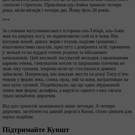
схопили і стратили. Правління аль-Аміна тривало чотири
роки, вісім місяців і чотири дні. Йому було 28 років.
***
За словами мусульманського історика аль-Табарі, аль-Амін
жив на широку ногу, не відмовляючи собі ні в чому. Він
купував коней, диких звірів і птахів, наділяв грошима і
коштовностями євнухів, прислугу і довірених осіб, тримаючи
у зневазі та на віддалі членів родини та військових
начальників. Цей високий лисуватий молодик з маленькими
карими очима, гачкуватим носом та широкими плечима не
знав ліку грошам, зокрема коли це стосувалося дивних
забаганок. Наприклад, він наказав звести на річці Тигр п’ять
човнів у формі лева, слона, орла, змії та коня, витративши на
них купу грошей. Подейкували, що ще один збудований
човен мав форму дельфіна, а вартість одного з них сягала
трьох мільйонів дирхемів.
Від цих проєктів залишилися лише легенди. А чотири
дирхеми, загублені на давній дорозі в Києві, стали цінним для
науки скарбом.
Підтримайте Куншт