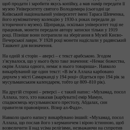
щоб продати і заробити якусь копійку, а мав намір передати її
музею Університету святого Володимира (сьогодні це
Київський національний університет імені Тараса Шевченка,
його нумізматичну колекцію у 1930-х роках передали до
історичного музею). Щоправда, оскільки університет тоді не
працював, монети передали автору записки тільки у 1919
році. Пізніше вони потрапили на зберігання в Музей Києво-
Печерської лаври. У 1928 році монети надіслали у радянський
Ташкент для визначення.
На одній зі сторін – аверсі – є текст арабською. Згодом
з’ясувалося, що у нього було таке значення: «Немає божества,
окрім Аллаха одного, немає в нього товариша». Навколо
викарбуваний ще один текст: «В ім’я Аллаха карбовано
дирхем у місті Самарканді у 194 році» (йдеться про 194 рік за
мусульманським календарем, тобто це 809–810 рік).
На другій стороні – реверсі – є такий напис: «Мухамад, посол
Аллаха, того, хто наказав [карбувати] емір Мамун,
спадкоємець мусульманского престолу, Абдалах, син
правителя правовірних. Візир ал-Фадл».
Навколо цього напису викарбувано інший: «Мухамад, посол
Аллаха, що послав його з керманичем і вірою істинною, щоб
возвеличити її над усіма релігіями, незважаючи на супротив