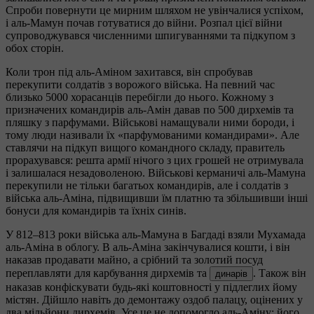
Спроби повернути це мирним шляхом не увінчалися успіхом,
і аль-Мамун почав готуватися до війни. Розпал цієї війни
супроводжувався численними шпигуваннями та підкупом з
обох сторін.
Коли трон під аль-Аміном захитався, він спробував
перекупити солдатів з ворожого війська. На певний час
близько 5000 хорасанців перебігли до нього. Кожному з
призначених командирів аль-Амін давав по 500 дирхемів та
пляшку з парфумами. Військові намащували ними бороди, і
тому люди називали їх «парфумованими командирами». Але
ставлячи на підкуп вищого командного складу, правитель
прорахувався: решта армії нічого з цих грошей не отримувала
і залишалася незадоволеною. Військові керманичі аль-Мамуна
перекупили не тільки багатьох командирів, але і солдатів з
війська аль-Аміна, підвищивши їм платню та збільшивши інші
бонуси для командирів та їхніх синів.
У 812–813 роки війська аль-Мамуна в Багдаді взяли Мухамада
аль-Аміна в облогу. В аль-Аміна закінчувалися кошти, і він
наказав продавати майно, а срібний та золотий посуд
переплавляти для карбування дирхемів та
. Також він
динарів
наказав конфіскувати будь-які коштовності у підлеглих йому
містян. Дійшло навіть до демонтажу оздоб палацу, оцінених у
два мільйони дирхемів. Усе це не допомогло аль-Аміну: його