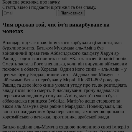
Корисна розсилка про науку.
Статті, відео і подкасти щотижня та без спаму.
Підписатися
Чим вражав той, чиє ім’я викарбуване на
монетах
Володар, під час правління якого карбували ці монети, мав
бурхливе життя. Батьком Мухамада аль-Аміна був
войовничий правитель Аббасидського халіфату Харун ар-
Рашид – один із основних героїв «Казок тисячі й однієї ночі».
Смерть застала його зненацька, коли він вирушив військовим
походом в область Хорасан. Один з його синів – аль-Амін – у
цей час був у Багдаді, інший син – Абдалах аль-Мамун – з
військами батька перебував у Мерві. Ще 801–802 року ар-
Рашид та двоє його синів уклали угоду про те, як розподілять
владу після його смерті. У наслідуванні трону надавалася
перевага молодшому сину аль-Аміну, матір’ю якого була
аббасидська принцеса Зубайда. Матір’ю дещо старшого за
віком аль-Мамуна була рабиня Мараджіл. Подейкували, що
вона за походженням була персіянкою, захопленою донькою
хорезмійського ватажка, противника арабської влади.
Батько наділив аль-Мамуна східною половиною своєї імперії з