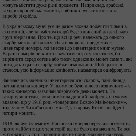
можуть містити дуже різні предмети. Наприклад, арабські,
західноєвропейські монети, срібники руських князів та
вироби зі срібла.
В українському музеї усе це разом можна побачити тільки в
експозиції, але за вмістом скарб буде записаний до декількох
груп зберігання. Про те, що всі ці речі належать до одного
скарбу, можна дізнатися, тільки якщо на предметах є
інвентарні номери, які внесені до інвентарних книг музею.
Втрата номерів чи книг означатиме втрату контексту, бо
вирізнити серед сотень або тисяч однакових монет саме ті, які
походять з цього скарбу, майже неможливо. Щоб цього не
сталося, усю інформацію копіюють, насамперед оцифровують.
Займаючись звичною інвентаризацією скарбів, пані Зінаїда
натрапила на конверт. У ньому не було нічого незвичного – у
таких конвертах зазвичай зберігають деякі монети. Та
зазирнувши туди, вона помітила дивний папірець, на якому
вказано, що у 1918 році «товаришем Вовою Майковським»,
тоді учнем 9-ї київської гімназії, у старому Києві, знайдені
чотири монети.
1918 рік був буремним. Російська імперія перестала існувати,
проте майбутнє цих територій ще не було визначеним. Та все
ж гімназист у той голодний рік не поніс знахідку на базар,