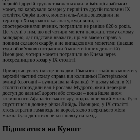
першій і другій групах також знаходили імітації арабських
монет, які карбували хозари у першій та другій половині IX
століття. Окрім цього, монети аль-Аміна знаходили на
території Хозарського каганату, куди вони, за
спостереженнями вчених, потрапили не раніше 820-х років.
Це, укупі з тим, що всі чотири монети належать тому самому
володарю, дає підстави вважати, що ми маємо справу з
повним складом скарбу, а не випадковими монетами (інакше
туди обов’язково потрапили б монети інших династій).
Ймовірно, чотири монети потрапили до Києва через
посередництво хозар у IX столітті.
Привертає увагу і місце знахідки. Гімназист знайшов монети у
верхній частині схилу справа від колишньої Нестерівської
вулиці (сьогодні – вулиця Івана Франка). У цьому місці в XI
столітті спорудили вал Ярослава Мудрого, який перекрив
доступ до давньої дороги або стежки – вона йшла дном
колишнього Афанасієвського яру, подолавши який можна було
спуститися в долину річки Либідь. Ймовірно, у IX столітті
хтось втратив гаманець на дорозі, якою з верхнього міста
можна було дістатися річки і шляху на захід.
Підписатися на Куншт