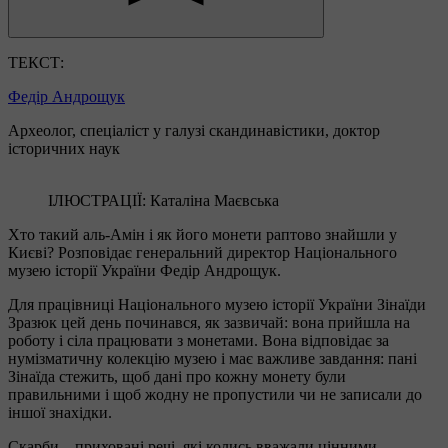
ТЕКСТ:
Федір Андрощук
Археолог, спеціаліст у галузі скандинавістики, доктор
історичних наук
ІЛЮСТРАЦІЇ: Каталіна Маєвська
Хто такий аль-Амін і як його монети раптово знайшли у
Києві? Розповідає генеральний директор Національного
музею історії України Федір Андрощук.
Для працівниці Національного музею історії України Зінаїди
Зразюк цей день починався, як зазвичай: вона прийшла на
роботу і сіла працювати з монетами. Вона відповідає за
нумізматичну колекцію музею і має важливе завдання: пані
Зінаїда стежить, щоб дані про кожну монету були
правильними і щоб жодну не пропустили чи не записали до
іншої знахідки.
Скарби – приховані речі, які колись вважали цінними, –