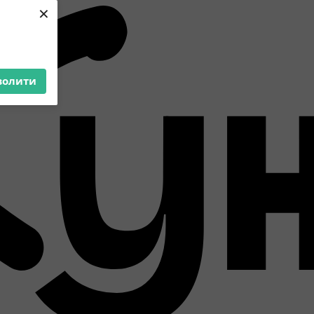
×
волити