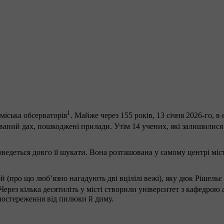
1
міська обсерваторія
. Майже через 155 років, 13 січня 2026-го, 
йнований дах, пошкоджені прилади. Утім 14 учених, які залишили
едеться довго її шукати. Вона розташована у самому центрі міс
 (про що любʼязно нагадують дві вцілілі вежі), яку дюк Рішельє
 Через кілька десятиліть у місті створили університет з кафедрою
спостереження від пилюки й диму.