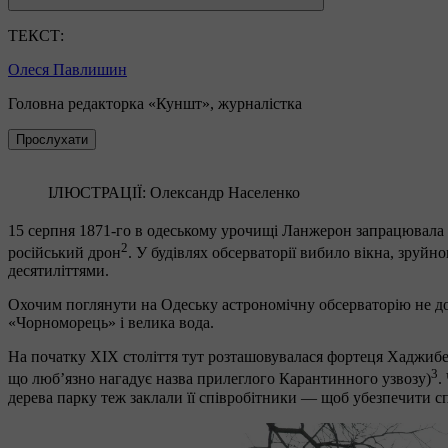
ТЕКСТ:
Олеся Павлишин
Головна редакторка «Куншт», журналістка
Прослухати
ІЛЮСТРАЦІЇ: Олександр Населенко
15 серпня 1871-го в одеському урочищі Ланжерон запрацювала 
2
російський дрон
. У будівлях обсерваторії вибило вікна, зру
десятиліттями.
Охочим поглянути на Одеську астрономічну обсерваторію не дов
«Чорноморець» і велика вода.
На початку ХІХ століття тут розташовувалася фортеця Хаджибей
3
що любʼязно нагадує назва прилеглого Карантинного узвозу)
.
дерева парку теж заклали її співробітники — щоб убезпечити 