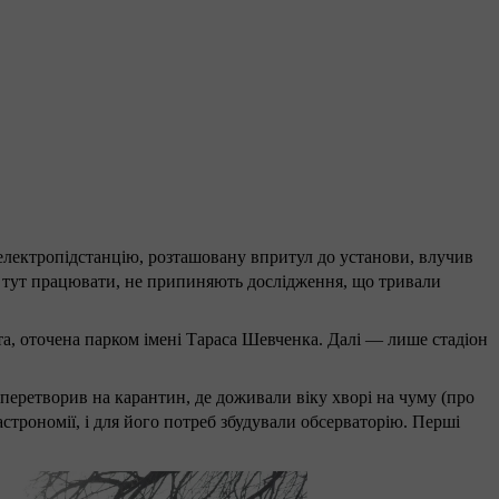
в електропідстанцію, розташовану впритул до установи, влучив
ся тут працювати, не припиняють дослідження, що тривали
та, оточена парком імені Тараса Шевченка. Далі — лише стадіон
 перетворив на карантин, де доживали віку хворі на чуму (про
 астрономії, і для його потреб збудували обсерваторію. Перші