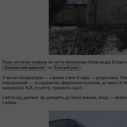
Парк спочатку назвали на честь імператора Олександра ІІ (про 
та
.
Валуєвський циркуляр
Емський указ
З часом обсерваторія — а разом з нею й парк — розрослася. Уж
електронний — зі справжнім сферичним куполом, до якого й тепе
наприкінці ХІХ століття, тривають і досі.
Світло від далеких зір доходить до Землі роками, іноді — міл
глибше.