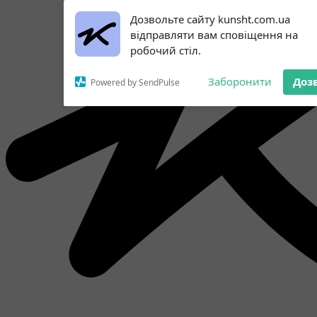
Subscribe to our
Дозвольте сайту kunsht.com.ua
notifications!
відправляти вам сповіщення на
To enable permission prompts, click
робочий стіл.
on the notification icon
Заборонити
Доз
Powered by SendPulse