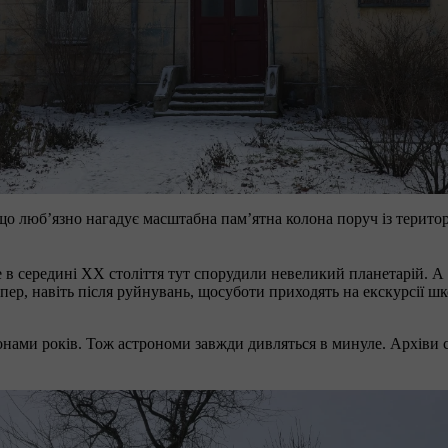
що любʼязно нагадує масштабна памʼятна колона поруч із територі
е в середині ХХ століття тут спорудили невеликий планетарій. А
р, навіть після руйнувань, щосуботи приходять на екскурсії шко
ьйонами років. Тож астрономи завжди дивляться в минуле. Архіви