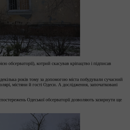
єю обсерваторії), котрий скасував кріпацтво і підписав
 декілька років тому за допомогою міста побудували сучасний
лярі, містяни й гості Одеси. А дослідження, започатковані
 спостережень Одеської обсерваторії дозволяють зазирнути ще