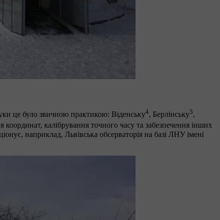
4
5
ауки це було звичною практикою: Віденську
, Берлінську
,
ня координат, калібрування точного часу та забезпечення інших
ціонує, наприклад, Львівська обсерваторія на базі ЛНУ імені