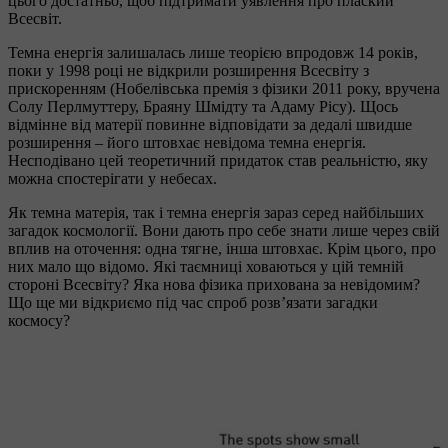
цього достатньо, щоб підтримати уявлення про плаский
Всесвіт.
Темна енергія залишалась лише теорією впродовж 14 років,
поки у 1998 році не відкрили розширення Всесвіту з
прискоренням (Нобелівська премія з фізики 2011 року, вручена
Солу Перлмуттеру, Браяну Шмідту та Адаму Рісу). Щось
відмінне від матерії повинне відповідати за дедалі швидше
розширення – його штовхає невідома темна енергія.
Несподівано цей теоретичний придаток став реальністю, яку
можна спостерігати у небесах.
Як темна матерія, так і темна енергія зараз серед найбільших
загадок космології. Вони дають про себе знати лише через свій
вплив на оточення: одна тягне, інша штовхає. Крім цього, про
них мало що відомо. Які таємниці ховаються у цій темній
стороні Всесвіту? Яка нова фізика прихована за невідомим?
Що ще ми відкриємо під час спроб розв’язати загадки
космосу?