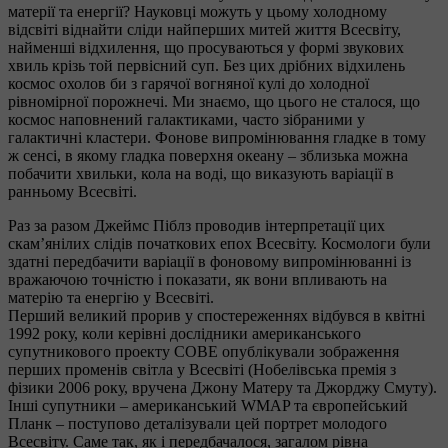
матерії та енергії? Науковці можуть у цьому холодному
відсвіті віднайти сліди найперших митей життя Всесвіту,
найменші відхилення, що просуваються у формі звукових
хвиль крізь той первісний суп. Без цих дрібних відхилень
космос охолов би з гарячої вогняної кулі до холодної
рівномірної порожнечі. Ми знаємо, що цього не сталося, що
космос наповнений галактиками, часто зібраними у
галактичні кластери. Фонове випромінювання гладке в тому
ж сенсі, в якому гладка поверхня океану – зблизька можна
побачити хвильки, кола на воді, що виказують варіації в
ранньому Всесвіті.
Раз за разом Джеймс Піблз проводив інтерпретації цих
скам’янілих слідів початкових епох Всесвіту. Космологи були
здатні передбачити варіації в фоновому випромінюванні із
вражаючою точністю і показати, як вони впливають на
матерію та енергію у Всесвіті.
Перший великий прорив у спостереженнях відбувся в квітні
1992 року, коли керівні дослідники американського
супутникового проекту СОВЕ опублікували зображення
перших променів світла у Всесвіті (Нобелівська премія з
фізики 2006 року, вручена Джону Матеру та Джорджу Смуту).
Інші супутники – американський WMAP та європейський
Планк – поступово деталізували цей портрет молодого
Всесвіту. Саме так, як і передбачалося, загалом рівна