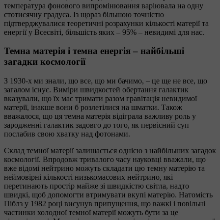
температура фонового випромінювання варіювала на одну
стотисячну градуса. Із щораз більшою точністю
підтверджувалися теоретичні розрахунки кількості матерії та
енергії у Всесвіті, більшість яких – 95% – невидимі для нас.
Темна матерія і темна енергія – найбільші
загадки космології
З 1930-х ми знали, що все, що ми бачимо, – це ще не все, що
загалом існує. Виміри швидкостей обертання галактик
вказували, що їх має тримати разом гравітація невидимої
матерії, інакше вони б розлетілися на шматки. Також
вважалося, що ця темна матерія відіграла важливу роль у
зародженні галактик задовго до того, як первісний суп
послабив свою хватку над фотонами.
Склад темної матерії залишається однією з найбільших загадок
космології. Впродовж тривалого часу науковці вважали, що
вже відомі нейтрино можуть складати цю темну матерію та
неймовірні кількості низькомасових нейтрино, які
перетинають простір майже зі швидкістю світла, надто
швидкі, щоб допомогти втримувати вкупі матерію. Натомість
Піблз у 1982 році висунув припущення, що важкі і повільні
частинки холодної темної матерії можуть бути за це