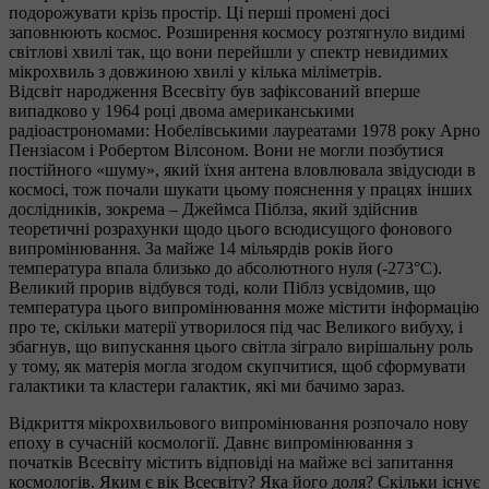
подорожувати крізь простір. Ці перші промені досі
заповнюють космос. Розширення космосу розтягнуло видимі
світлові хвилі так, що вони перейшли у спектр невидимих
мікрохвиль з довжиною хвилі у кілька міліметрів.
Відсвіт народження Всесвіту був зафіксований вперше
випадково у 1964 році двома американськими
радіоастрономами: Нобелівськими лауреатами 1978 року Арно
Пензіасом і Робертом Вілсоном. Вони не могли позбутися
постійного «шуму», який їхня антена вловлювала звідусюди в
космосі, тож почали шукати цьому пояснення у працях інших
дослідників, зокрема – Джеймса Піблза, який здійснив
теоретичні розрахунки щодо цього всюдисущого фонового
випромінювання. За майже 14 мільярдів років його
температура впала близько до абсолютного нуля (-273°С).
Великий прорив відбувся тоді, коли Піблз усвідомив, що
температура цього випромінювання може містити інформацію
про те, скільки матерії утворилося під час Великого вибуху, і
збагнув, що випускання цього світла зіграло вирішальну роль
у тому, як матерія могла згодом скупчитися, щоб сформувати
галактики та кластери галактик, які ми бачимо зараз.
Відкриття мікрохвильового випромінювання розпочало нову
епоху в сучасній космології. Давнє випромінювання з
початків Всесвіту містить відповіді на майже всі запитання
космологів. Яким є вік Всесвіту? Яка його доля? Скільки існує