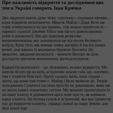
Про важливість відкриття та дослідження цих
тем в Україні говорить Іван Крячко
Два лауреати мають дуже чітку «причину» отримати премію –
вони відкрили екзопланети. Мішель Майор і Дідьє Кело ще
торік номінувалися на цю премію, тож можна привітати їх –
нарешті сталося! Джеймс Піблз мав багато різнопланових
робіт із космології. Він досліджував реліктове
випромінювання, яке залишилося ще від епохи Великого
вибуху. Крім того, він вивчав темну матерію й багато інших
речей, пов’язаних із загальною будовою Всесвіту. Це,
зрештою, завдання космології – вивчати Всесвіт як ціле,
дослідити причини виникнення, функціонування.
Відкриття екзопланет – це, безумовно, велике відкриття. Ми
бачили безліч зір на небі, астрономи казали собі, що, напевно,
там є планети біля них. Проте сказати мало, інша справа –
знати, що вони там точно є. Майор і Кело зробили це. Теорія
походження Сонячної системи була би не доконаною, якби ми
не знали інших планетних систем. Ми можемо проектувати їх
на нашу власну й дізнаватися щось нове про те, як виникла
наша планета. Це велика галузь в астрономії, яка має привести
нас до відкриття планети, справді схожої на нашу Землю, але
біля іншої зорі.