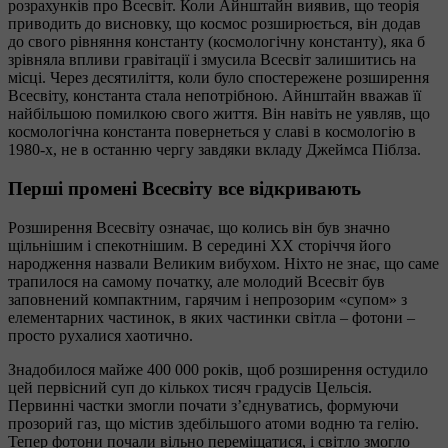
розрахунків про Всесвіт. Коли Айнштайн виявив, що теорія
приводить до висновку, що космос розширюється, він додав
до свого рівняння константу (космологічну константу), яка б
зрівняла впливи гравітації і змусила Всесвіт залишитись на
місці. Через десятиліття, коли було спостережене розширення
Всесвіту, константа стала непотрібною. Айнштайн вважав її
найбільшою помилкою свого життя. Він навіть не уявляв, що
космологічна константа повернеться у славі в космологію в
1980-х, не в останню чергу завдяки вкладу Джеймса Піблза.
Перші промені Всесвіту все відкривають
Розширення Всесвіту означає, що колись він був значно
щільнішим і спекотнішим. В середині ХХ сторіччя його
народження назвали Великим вибухом. Ніхто не знає, що саме
трапилося на самому початку, але молодий Всесвіт був
заповнений компактним, гарячим і непрозорим «супом» з
елементарних частинок, в яких частинки світла – фотони –
просто рухалися хаотично.
Знадобилося майже 400 000 років, щоб розширення остудило
цей первісний суп до кількох тисяч градусів Цельсія.
Первинні частки змогли почати з’єднуватись, формуючи
прозорий газ, що містив здебільшого атоми водню та гелію.
Тепер фотони почали вільно переміщатися, і світло змогло