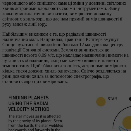
червонішого або синішого; саме ці зміни у довжині світлових
хвиль астрономи вловлюють своїми інструментами. Зміну
кольору можна точно визначити, вимірюючи довжину
світлових хвиль зорі, що дає нам прямий вимір швидкості її
руху вздовж лінії зору.
Найбільшим викликом є те, що радіальні швидкості
надзвичайно малі. Наприклад, гравітація Юпітера змушує
Сонце рухатись зі швидкістю близько 12 м/с довкола центру
гравітації Сонячної системи. Земля спричиняється до
швидкості всього 0,09 м/с, що накладає надзвичайні вимоги на
чутливість обладнання, якщо ми хочемо виявити планети
земного типу. Щоб збільшити точність, астрономи вимірюють
кілька тисяч довжин хвиль одночасно. Світло розділяється на
різні довжини хвиль за допомогою спектрографа, що
становить ядро цих вимірювань.