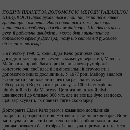
ПОШУК ПЛАНЕТ ЗА ДОПОМОГОЮ МЕТОДУ РАДІАЛЬНОЇ
ШВИДКОСТІ Зірка рухається в той час, як на неї впливає
гравітація її планети. Якщо дивитися з Землі, то зоря
хитається назад-вперед вздовж лінії зору. Швидкість цього
руху, її радіальна швидкість, може бути визначена за
допомогою ефекту Доплера, тому що світло від рухомого
об’єкта міняє колір.
На початку 1990-х, коли Дідьє Кело розпочав свою
дослідницьку кар’єру в Женевському університеті, Мішель
Майор вже провів багато років, вивчаючи рух зірок і
конструюючи свої власні вимірювальні інструменти з
допомогою інших дослідників. У 1977 році Майору вдалося
встановити свій власний спектрограф на телескоп
Обсерваторії Верхнього Провансу, за 100 кілометрів на
північний схід від Марселя. Це знизило нижній ліміт
швидкостей до близько 300 м/с, але це все ще було зависоко,
щоб зафіксувати, як планета тягне свою зірку.
Докторанта Дідьє Кело разом з командою дослідників
попросили розробити нові методи для точніших вимірів. Вони
застосували численні нові технології і зробили можливим
швидко оглядати багато зірок і аналізувати результати на місці.