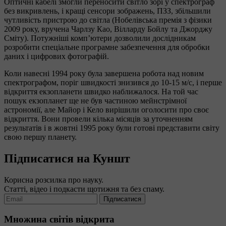
Оптичні кабелі змогли переносити світло зорі у спектрограф
без викривлень, і кращі сенсори зображень, ПЗЗ, збільшили
чутливість пристрою до світла (Нобелівська премія з фізики
2009 року, вручена Чарлзу Као, Вілларду Бойлу та Джорджу
Сміту). Потужніші комп’ютери дозволили дослідникам
розробити спеціальне програмне забезпечення для обробки
даних і цифрових фотографій.
Коли навесні 1994 року була завершена робота над новим
спектрографом, поріг швидкості знизився до 10-15 м/с, і перше
відкриття екзопланети швидко наближалося. На той час
пошук екзопланет ще не був частиною мейнстрімної
астрономії, але Майор і Кело вирішили оголосити про своє
відкриття. Вони провели кілька місяців за уточненням
результатів і в жовтні 1995 року були готові представити світу
свою першу планету.
Підписатися на Куншт
Корисна розсилка про науку.
Статті, відео і подкасти щотижня та без спаму.
Підписатися
Множина світів відкрита