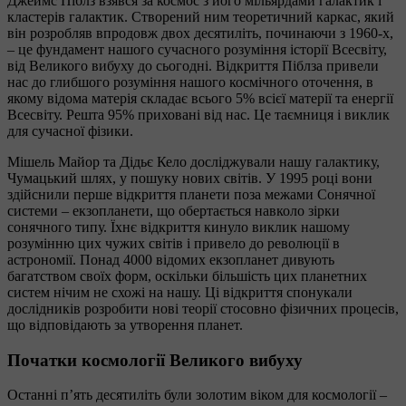
Джеймс Піблз взявся за космос з його мільярдами галактик і
кластерів галактик. Створений ним теоретичний каркас, який
він розробляв впродовж двох десятиліть, починаючи з 1960-х,
– це фундамент нашого сучасного розуміння історії Всесвіту,
від Великого вибуху до сьогодні. Відкриття Піблза привели
нас до глибшого розуміння нашого космічного оточення, в
якому відома матерія складає всього 5% всієї матерії та енергії
Всесвіту. Решта 95% приховані від нас. Це таємниця і виклик
для сучасної фізики.
Мішель Майор та Дідьє Кело досліджували нашу галактику,
Чумацький шлях, у пошуку нових світів. У 1995 році вони
здійснили перше відкриття планети поза межами Сонячної
системи – екзопланети, що обертається навколо зірки
сонячного типу. Їхнє відкриття кинуло виклик нашому
розумінню цих чужих світів і привело до революції в
астрономії. Понад 4000 відомих екзопланет дивують
багатством своїх форм, оскільки більшість цих планетних
систем нічим не схожі на нашу. Ці відкриття спонукали
дослідників розробити нові теорії стосовно фізичних процесів,
що відповідають за утворення планет.
Початки космології Великого вибуху
Останні п’ять десятиліть були золотим віком для космології –