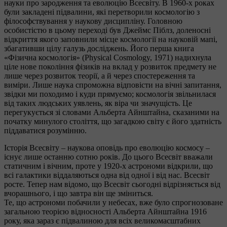
науки про зародження та еволюцію Всесвіту. В 1960-х роках
були закладені підвалини, які перетворили космологію з
філософствування у наукову дисципліну. Головною
особистістю в цьому переході був Джеймс Піблз, доленосні
відкриття якого заповнили місце космології на науковій мапі,
збагативши цілу галузь досліджень. Його перша книга
«Фізична космологія» (Physical Cosmology, 1971) надихнула
ціле нове покоління фізиків на вклад у розвиток предмету не
лише через розвиток теорії, а й через спостереження та
виміри. Лише наука спроможна відповісти на вічні запитання,
звідки ми походимо і куди прямуємо; космологія звільнилася
від таких людських уявлень, як віра чи значущість. Це
перегукується зі словами Альберта Айнштайна, сказаними на
початку минулого століття, що загадкою світу є його здатність
піддаватися розумінню.
Історія Всесвіту – наукова оповідь про еволюцію космосу –
існує лише останню сотню років. До цього Всесвіт вважали
статичним і вічним, проте у 1920-х астрономи відкрили, що
всі галактики віддаляються одна від одної і від нас. Всесвіт
росте. Тепер нам відомо, що Всесвіт сьогодні відрізняється від
вчорашнього, і що завтра він ще зміниться.
Те, що астрономи побачили у небесах, вже було спрогнозоване
загальною теорією відносності Альберта Айнштайна 1916
року, яка зараз є підвалиною для всіх великомасштабних