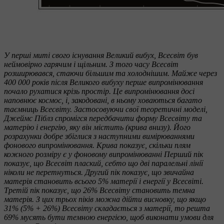
У перші миті свого існування Великий вибух, Всесвіт був
неймовірно гарячим і щільним. З того часу Всесвіт
розширювався, стаючи більшим та холоднішим. Майже через
400 000 років після Великого вибуху перше випромінювання
почало рухатися крізь простір. Це випромінювання досі
наповнює космос, і, закодовані, в ньому ховаються багато
таємниць Всесвіту. Застосовуючи свої теоретичні моделі,
Джеймс Піблз спромігся передбачити форму Всесвіту та
матерію і енергію, яку він містить (крива внизу). Його
розрахунки добре збіглися з наступними вимірюваннями
фонового випромінювання. Крива показує, скільки плям
кожного розміру є у фоновому випромінюванні Перший пік
показує, що Всесвіт плаский, себто що дві паралельні лінії
ніколи не перетнуться. Другий пік показує, що звичайна
матерія становить всього 5% матерії і енергії у Всесвіті.
Третій пік показує, що 26% Всесвіту становить темна
матерія. З цих трьох піків можна дійти висновку, що якщо
31% (5% + 26%) Всесвіту складається з матерії, то решта
69% мусять бути темною енергією, щоб виконати умови для