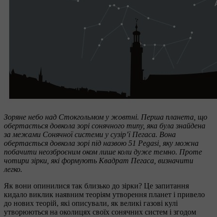
Зоряне небо над Стокгольмом у жовтні. Перша планета, що
обертається довкола зорі сонячного типу, яка була знайдена
за межами Сонячної системи у сузір’ї Пегаса. Вона
обертається довкола зорі під назвою 51 Pegasi, яку можна
побачити неозброєним оком лише коли дуже темно. Проте
чотири зірки, які формують Квадрат Пегаса, визначити
легко.
Як вони опинилися так близько до зірки? Це запитання
кидало виклик наявним теоріям утворення планет і привело
до нових теорій, які описували, як великі газові кулі
утворюються на околицях своїх сонячних систем і згодом