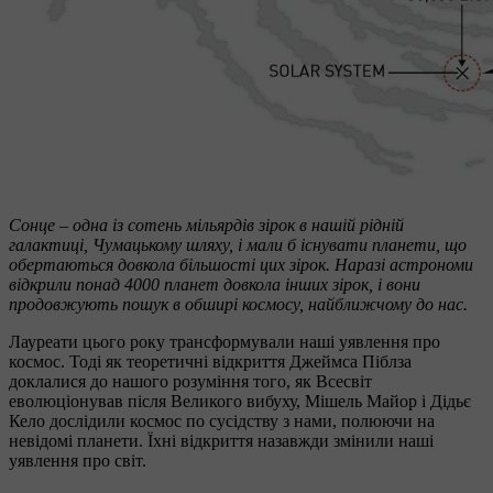
Сонце – одна із сотень мільярдів зірок в нашій рідній
галактиці, Чумацькому шляху, і мали б існувати планети, що
обертаються довкола більшості цих зірок. Наразі астрономи
відкрили понад 4000 планет довкола інших зірок, і вони
продовжують пошук в обширі космосу, найближчому до нас.
Лауреати цього року трансформували наші уявлення про
космос. Тоді як теоретичні відкриття Джеймса Піблза
доклалися до нашого розуміння того, як Всесвіт
еволюціонував після Великого вибуху, Мішель Майор і Дідьє
Кело дослідили космос по сусідству з нами, полюючи на
невідомі планети. Їхні відкриття назавжди змінили наші
уявлення про світ.