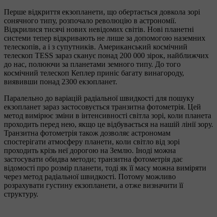
Перше відкриття екзопланети, що обертається довкола зорі
сонячного типу, розпочало революцію в астрономії.
Відкрилися тисячі нових невідомих світів. Нові планетні
системи тепер відкривають не лише за допомогою наземних
телескопів, а і з супутників. Американський космічний
телескоп TESS зараз сканує понад 200 000 зірок, найближчих
до нас, полюючи за планетами земного типу. До того
космічний телескоп Кеплер приніс багату винагороду,
виявивши понад 2300 екзопланет.
Паралельно до варіацій радіальної швидкості для пошуку
екзопланет зараз застосовується транзитна фотометрія. Цей
метод вимірює зміни в інтенсивності світла зорі, коли планета
проходить перед нею, якщо це відбувається на нашій лінії зору.
Транзитна фотометрія також дозволяє астрономам
спостерігати атмосферу планети, коли світло від зорі
проходить крізь неї дорогою на Землю. Іноді можна
застосувати обидва методи; транзитна фотометрія дає
відомості про розмір планети, тоді як її масу можна виміряти
через метод радіальної швидкості. Потому можливо
розрахувати густину екзопланети, а отже визначити її
структуру.