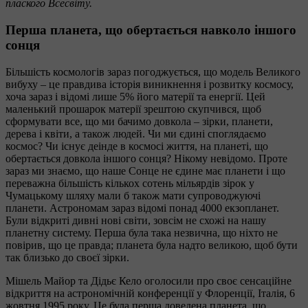
плаского Всесвіту.
Перша планета, що обертається навколо іншого
сонця
Більшість космологів зараз погоджується, що модель Великого
вибуху – це правдива історія виникнення і розвитку космосу,
хоча зараз і відомі лише 5% його матерії та енергії. Цей
маленький прошарок матерії зрештою скупчився, щоб
сформувати все, що ми бачимо довкола – зірки, планети,
дерева і квіти, а також людей. Чи ми єдині споглядаємо
космос? Чи існує деінде в космосі життя, на планеті, що
обертається довкола іншого сонця? Нікому невідомо. Проте
зараз ми знаємо, що наше Сонце не єдине має планети і що
переважна більшість кількох сотень мільярдів зірок у
Чумацькому шляху мали б також мати супроводжуючі
планети. Астрономам зараз відомі понад 4000 екзопланет.
Були відкриті дивні нові світи, зовсім не схожі на нашу
планетну систему. Перша була така незвична, що ніхто не
повірив, що це правда; планета була надто великою, щоб бути
так близько до своєї зірки.
Мішель Майор та Дідьє Кело оголосили про своє сенсаційне
відкриття на астрономічній конференції у Флоренції, Італія, 6
жовтня 1995 року. Це була перша доведена планета, що