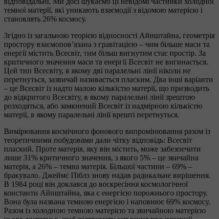
відповідальні. Ми досі шукаємо ці невідомі частинки холодної
темної матерії, які уникають взаємодії з відомою матерією і
становлять 26% космосу.
Згідно із загальною теорією відносності Айнштайна, геометрія
простору взаємопов’язана з гравітацією – чим більше маси та
енергії містить Всесвіт, тим більш вигнутим стає простір. За
критичного значення маси та енергії Всесвіт не вигинається.
Цей тип Всесвіту, в якому дві паралельні лінії ніколи не
перетнуться, зазвичай називається пласким. Два інші варіанти
– це Всесвіт із надто малою кількістю матерії, що призводить
до відкритого Всесвіту, в якому паралельні лінії зрештою
розходяться, або замкнений Всесвіт із надмірною кількістю
матерії, в якому паралельні лінії врешті перетнуться.
Вимірювання космічного фонового випромінювання разом із
теоретичними побудовами дали чітку відповідь: Всесвіт
плаский. Проте матерія, яку він містить, може забезпечити
лише 31% критичного значення, з якого 5% – це звичайна
матерія, а 26% – темна матерія. Більшої частини – 69% –
бракувало. Джеймс Піблз знову надав радикальне вирішення.
В 1984 році він доклався до воскресіння космологічної
константи Айнштайна, яка є енергією порожнього простору.
Вона була названа темною енергією і наповнює 69% космосу.
Разом із холодною темною матерією та звичайною матерією