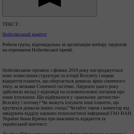
ТЕКСТ:
Нобелівський комітет
Робоча група, відповідальна за організацію вибору лауреатів
на отримання Нобелівської премії.
Нобелівською премією з фізики 2019 року нагороджується
нове осмислення структури та історії Всесвіту і перше
відкриття планети, що обертається довкола зірки сонячного
типу, за межами Сонячної системи. Лауреати цього року
здійснили вклад у відповіді на основоположні питання про
наше існування. Що відбувалося у «ранньому дитинстві»
Всесвіту і потому? Чи можуть існувати інші планети, що
крутяться довкола інших сонць? Читайте також і коментар від
завідувача відділу науково-технологічної інформації ГАО НАН
України Івана Крячка про важливість відкриття та
український контекст.