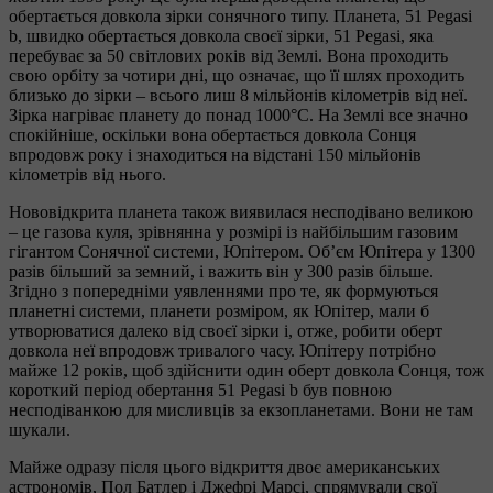
обертається довкола зірки сонячного типу. Планета, 51 Pegasi
b, швидко обертається довкола своєї зірки, 51 Pegasi, яка
перебуває за 50 світлових років від Землі. Вона проходить
свою орбіту за чотири дні, що означає, що її шлях проходить
близько до зірки – всього лиш 8 мільйонів кілометрів від неї.
Зірка нагріває планету до понад 1000°С. На Землі все значно
спокійніше, оскільки вона обертається довкола Сонця
впродовж року і знаходиться на відстані 150 мільйонів
кілометрів від нього.
Нововідкрита планета також виявилася несподівано великою
– це газова куля, зрівнянна у розмірі із найбільшим газовим
гігантом Сонячної системи, Юпітером. Об’єм Юпітера у 1300
разів більший за земний, і важить він у 300 разів більше.
Згідно з попередніми уявленнями про те, як формуються
планетні системи, планети розміром, як Юпітер, мали б
утворюватися далеко від своєї зірки і, отже, робити оберт
довкола неї впродовж тривалого часу. Юпітеру потрібно
майже 12 років, щоб здійснити один оберт довкола Сонця, тож
короткий період обертання 51 Pegasi b був повною
несподіванкою для мисливців за екзопланетами. Вони не там
шукали.
Майже одразу після цього відкриття двоє американських
астрономів, Пол Батлер і Джефрі Марсі, спрямували свої