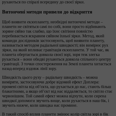
рухаються по спіралі всередину до своєї зірки.
Витончені методи привели до відкриття
Щоб виявити екзопланету, необхідні витончені методи –
планети не світяться самі по собі, вони просто відбивають
зоряне сяйво так слабко, що їхнє світіння повністю
перебивається яскравим сяйвом їхньої зірки. Метод, який
команди дослідників застосовують, щоб виявити планету,
називається методом радіальної швидкості; він вимірює рух
зірки, на який впливає гравітація екзопланети. У той час, як
планета обертається довкола своєї зорі, зоря теж злегка
рухається – вони обидві рухаються довкола спільного центру
гравітації. З точки спостереження на Землі планета хитається
назад-вперед вздовж лінії зору.
Швидкість цього руху – радіальну швидкість – можна
виміряти, застосовуючи добре відомий ефект Доплера:
промені світла від об’єкта, що рухається до нас, стають більш
блакитними, а якщо об’єкт від нас віддаляється, то світло стає
червонішим. Той самий ефект можна відчути, коли сирена
швидкої допомоги звучить вище, коли рухається в наш бік, і
звучить нижче, коли швидка нас промине.
В такий спосіб вплив планети змінює колір світла зорі в бік