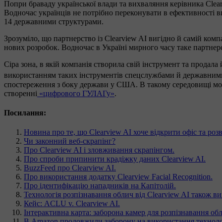
Попри браваду української влади та вихваляння керівника Clea
Водночас українців не потрібно переконувати в ефективності в
14 державними структурами.
Зрозуміло, що партнерство із Clearview AI вигідно й самій комп
нових розробок. Водночас в Україні мирного часу таке партне
Сіра зона, в якій компанія створила свій інструмент та продал
використанням таких інструментів спецслужбами й державними 
спостереження з боку держави у США. В такому середовищі може
створенні
«цифрового ГУЛАГу»
.
Посилання:
Новина про те, що Clearview AI хоче відкрити офіс та ро
Чи законний веб-скрапінг?
Про Clearview AI і зловживання скрапінгом.
Про спроби припинити крадіжку даних Clearview AI.
BuzzFeed про Clearview AI.
Про використання додатку Clearview Facial Recognition.
Про ідентифікацію нападників на Капітолій.
Технологія розпізнавання облич від Clearview AI також ви
Кейс: ACLU v. Clearview AI.
Інтерактивна карта: заборона камер для розпізнавання об
В Amazon продовжили заборону на використання техноло