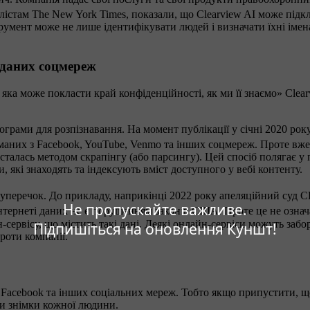
істам The New York Times, показали, що Clearview AI може підкл
трумент може не лише ідентифікувати людей і визначати їхні імена
 даних соцмереж
 яка може покласти край конфіденційності, як ми її знаємо» Cle
рами для розпізнавання. На момент публікації у січні 2020 року 
маних з Facebook, YouTube, Venmo та інших соцмереж. Проте вже
исталась методом скрапінгу (або парсингу). Цей спосіб полягає 
які знаходять та індексують вміст доступного у вебі контенту.
уперечок. До прикладу, наприкінці 2022 року апеляційний суд С
Не пропускайте важливе.
нтернеті даних не є порушенням законів США. Проте це не означ
н-сервісу, що містить такі дані. Деякі онлайн-сервіси можуть заб
Підпишіться на оновлення Куншт!
проти компанії.
 Facebook та інших соціальних мереж. Тобто якщо припустити, що
ири знімки кожної людини.