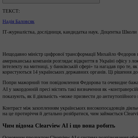
ТЕКСТ:
Надія Баловсяк
ІТ-журналістка, дослідниця, кандидатка наук. Доцентка Школи
Нещодавно міністр цифрової трансформації Михайло Федоров 
американська компанія розглядає відкриття в Україні офісу з 
інтелекту на митниці, у банківській сфері» та нагадав про те, 
користуються 14 українських державних органів. Ці рішення д
Попри мажорний тон повідомлення Федорова та очевидне бажання
AI у закордонній пресі містять такі визначення як «контраверсі
показують, як її діяльність «може призвести до антиутопійного
Контраст між захопленням українських високопосадовців діяльні
на це протиріччя й детально розібратися, чим займається Clearv
Чим відома Clearview AI і що вона робить
Основним продуктом Clearview AI є система розпізнавання обл