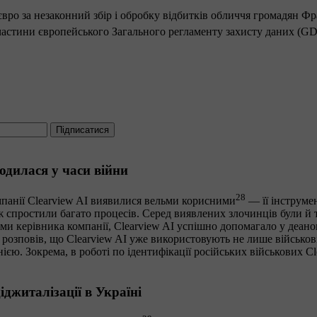
євро за незаконний збір і обробку відбитків обличчя громадян Фр
 частини європейського Загального регламенту захисту даних (G
Підписатися
годилася у часи війни
28
мпанії Clearview AI виявилися вельми корисними
— її інструме
 спростили багато процесів. Серед виявлених злочинців були й ті
и керівника компанії, Clearview AI успішно допомагало у деанон
зповів, що Clearview AI уже використовують не лише військові, 
ю. Зокрема, в роботі по ідентифікації російських військових Cl
джиталізації в Україні