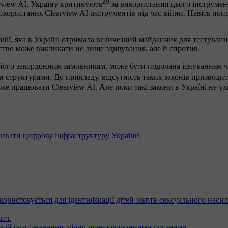
29
rview AI, Україну критикують
за використання цього інструмен
икористання Clearview AI-інструментів під час війни. Навіть по
анії, яка в Україні отримала величезний майданчик для тестуванн
рство може викликати не лише здивування, але й спротив.
а його закордонним замовникам, може бути подолана існуванням ч
структурами. До прикладу, відсутність таких законів призводит
 працювати Clearview AI. Але поки такі закони в Україні не ухв
звивати цифрову інфраструктуру України.
користовується для ідентифікації дітей-жертв сексуального насил
лич.
гій розпізнавання облич правоохоронними органами.