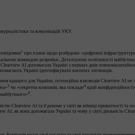
 журналістики та комунікацій УКУ.
1
повідомив
про плани щодо розбудови «цифрової інфраструктури 
локальною командою розробки. Деталізуючи особливості майбутньої
як Clearview AI допомагала Україні з перших днів повномасштабно
опомагають Україні ідентифікувати воєнних злочинців.
 кращого для України, потенційна взаємодія Clearview AI не лиш
3
4
йна»
чи «секретна компанія, яка покладе
край конфіденційності»
6
 майбутнього»
.
стю Clearview AI та її реноме у світі як вбивці приватності та 
iew AI, як вона допомагала Україні та чому у світі діяльність C
ич. Компанія надає свої послуги та свої продукти правоохоронн