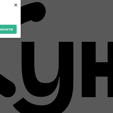
×
волити