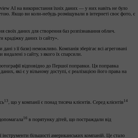
rview AI на використання їхніх даних — у них навіть не було
тою. Якщо ви коли-небудь розміщували в інтернеті своє фото, є
ання своїх даних для створення баз розпізнавання облич.
и крадіжку даних із сайту».
ані з її бази) неможливо. Компанія зберігає всі агреговані
видалені з сайту, з якого їх спарсили.
 фотографії відповідно до Першої поправки. Ця поправка
них, які є у вільному доступі, є реалізацією його права на
13
14
сь
, що у компанії є понад тисяча клієнтів. Серед клієнтів
16
 допомагала
в порятунку дітей, що постраждали від
ї інструменти більшості американських компаній. Це стало