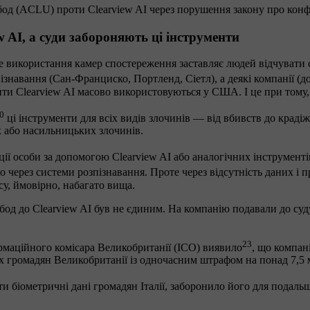
од (ACLU) проти Clearview AI через порушення закону про конф
AI, а суди забороняють ці інструменти
е використання камер спостереження заставляє людей відчувати 
знавання (Сан-Франциско, Портленд, Сіетл), а деякі компанії (
и Clearview AI масово використовуються у США. І це при тому,
0
ці інструменти для всіх видів злочинів — від вбивств до краді
их або насильницьких злочинів.
ції особи за допомогою Clearview AI або аналогічних інструменті
 через системи розпізнавання. Проте через відсутність даних і п
су, ймовірно, набагато вища.
од до Clearview AI був не єдиним. На компанію подавали до суд
23
маційного комісара Великобританії (ICO) виявило
, що компан
 громадян Великобританії із одночасним штрафом на понад 7,5 
ити біометричні дані громадян Італії, заборонило його для подал
С.