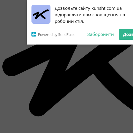
Subscribe to our
Дозвольте сайту kunsht.com.ua
notifications!
відправляти вам сповіщення на
To enable permission prompts, click
робочий стіл.
on the notification icon
Заборонити
Доз
Powered by SendPulse