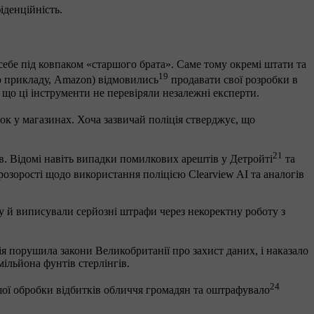
іденційність.
себе під ковпаком «старшого брата». Саме тому окремі штати та
19
до прикладу, Amazon) відмовились
продавати свої розробки в
 що ці інструменти не перевіряли незалежні експерти.
жок у магазинах. Хоча зазвичай поліція стверджує, що
21
в. Відомі навіть випадки помилкових арештів у Детройті
та
розорості щодо використання поліцією Clearview AI та аналогів
у й виписували серйозні штрафи через некоректну роботу з
ія порушила закони Великобританії про захист даних, і наказало
мільйона фунтів стерлінгів.
24
ьшої обробки відбитків обличчя громадян та оштрафувало