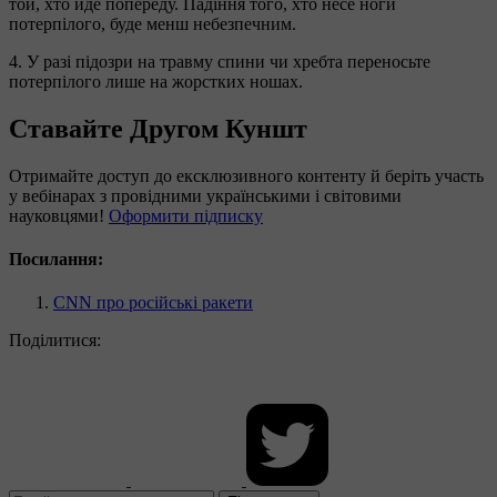
той, хто йде попереду. Падіння того, хто несе ноги
потерпілого, буде менш небезпечним.
4. У разі підозри на травму спини чи хребта переносьте
потерпілого лише на жорстких ношах.
Ставайте Другом Куншт
Отримайте доступ до ексклюзивного контенту й беріть участь
у вебінарах з провідними українськими і світовими
науковцями!
Оформити підписку
Посилання:
CNN про російські ракети
Поділитися: