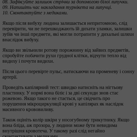
08. Зафіксуйте залишок стрічки за допомогою білої липучки.
09. Напишіть час накладання турнікета на липучці.
10. Сконтактуйте з медиками.
Якщо після вибуху людина залишається непритомною, слід
перевірити, чи не перешкоджають їй дихати уламки, залишки
зубів чи інші предмети, які могли потрапити у дихальні шляхи
внаслідок вибуху.
Якщо ви звільнили ротову порожнину від зайвих предметів,
спробуйте побачити рухи грудної клітки, відчути тепло від
видиху і почути видихи.
Після цього перевірте пульс, натискаючи на променеву і сонну
артерії.
Проведіть капілярний тест: швидко натисніть на нігтьову
пластинку. У нормі вона біліє і за дві секунди знов стає
рожевою. Якщо такого не стається, це свідчить про
порушення мікроциркуляції крові у капілярах як наслідок
масивного крововиливу.
Також оцініть колір шкіри у ноcогубному трикутнику. Якщо
вона бліда, аж прозора, у людини може бути невидима
внутрішня кровотеча. У такому разі слід негайно
сконтактувати з медиками.