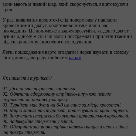
вони мають м’язевий шар, який скорочується, виштовхуючи
кров.
У разі виявлення кровотечі слід поверх одягу накласти
кровоспинний джгут, обов’язково позначивши час
накладання. Це допоможе лікарям зрозуміти, як довго джгут
був на одному місці і чи могли постраждати прилеглі тканини
від знекровлення і кисневого голодування.
Легкі пошкодження варто оглядати і перев’язувати в самому
кінці, коли дали раду глибоким
ранам
.
Як накласти турнікет?
01. Дістаньте турнікет з аптечки.
02. Одягніть сформовану стрічкою-липучкою петлю
турнікета на поранену кінцівку.
03. Турнікет має бути на 6-8 см вище за місце кровотечі.
04. Міцно затягніть турнікет, потягнувши за край стрічки.
05. Закрутіть стержень до зупинки артеріальної кровотечі.
06. Зафіксуйте стержень у кліпсі.
07. Обгорніть залишок стрічки навколо кінцівки через кліпсу
та поверх стержня.