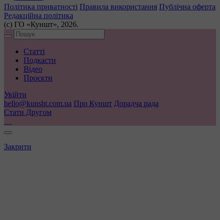
Політика приватності
Правила використання
Публічна оферта
Редакційна політика
(с) ГО «Куншт», 2026.
Статті
Подкасти
Відео
Проєкти
Увійти
hello@kunsht.com.ua
Про Куншт
Дорадча рада
Стати Другом
Закрити