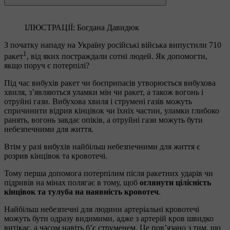
ІЛЮСТРАЦІЇ: Богдана Давидюк
З початку нападу на Україну російські війська випустили 710
1
ракет
, від яких постраждали сотні людей. Як допомогти,
якщо поруч є потерпілі?
Під час вибухів ракет чи боєприпасів утворюється вибухова
хвиля, з’являються уламки мін чи ракет, а також вогонь і
отруйні гази. Вибухова хвиля і струмені газів можуть
спричинити відрив кінцівок чи їхніх частин, уламки глибоко
ранять, вогонь завдає опіків, а отруйні гази можуть бути
небезпечними для життя.
Втім у разі вибухів найбільш небезпечними для життя є
розрив кінцівок та кровотечі.
Тому перша допомога потерпілим після ракетних ударів чи
підривів на мінах полягає в тому, щоб
оглянути цілісність
кінцівок та тулуба на наявність кровотеч
.
Найбільш небезпечні для людини артеріальні кровотечі
можуть бути одразу видимими, адже з артерій кров швидко
витікає, а часом навіть б’є струменем. Це пов’язано з тим, що