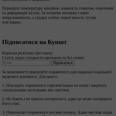
Перевірте температуру кінцівок, наявність гематом, переломів
та деформацій кісток. За потреби кінцівки і шию
знерухомлюють, а грудну клітку перев’язують тугою
пов’язкою.
Підписатися на Куншт
Корисна розсилка про науку.
Статті, відео і подкасти щотижня та без спаму.
Підписатися
За можливості евакуюйте пораненого для надання подальшої
медичної допомоги. Для цього:
1. Покладіть пораненого горизонтально на ноші і закріпіть
спеціальними мотузками або скотчем.
2. Не біжіть і не трясіть потерпілого, адже це може погіршити
його стан.
3. Переносьте пораненого ногами вперед. Адже частіше падає