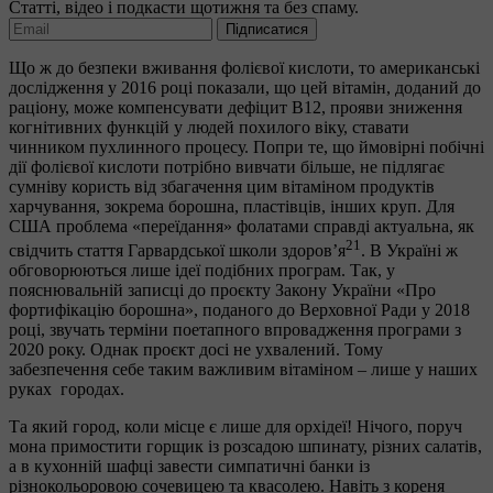
Статті, відео і подкасти щотижня та без спаму.
Підписатися
Що ж до безпеки вживання фолієвої кислоти, то американські
дослідження у 2016 році показали, що цей вітамін, доданий до
раціону, може компенсувати дефіцит В12, прояви зниження
когнітивних функцій у людей похилого віку, ставати
чинником пухлинного процесу. Попри те, що ймовірні побічні
дії фолієвої кислоти потрібно вивчати більше, не підлягає
сумніву користь від збагачення цим вітаміном продуктів
харчування, зокрема борошна, пластівців, інших круп. Для
США проблема «переїдання» фолатами справді актуальна, як
21
свідчить стаття Гарвардської школи здоров’я
. В Україні ж
обговорюються лише ідеї подібних програм. Так, у
пояснювальній записці до проєкту Закону України «Про
фортифікацію борошна», поданого до Верховної Ради у 2018
році, звучать терміни поетапного впровадження програми з
2020 року. Однак проєкт досі не ухвалений. Тому
забезпечення себе таким важливим вітаміном – лише у наших
руках городах.
Та який город, коли місце є лише для орхідеї! Нічого, поруч
мона примостити горщик із розсадою шпинату, різних салатів,
а в кухонній шафці завести симпатичні банки із
різнокольоровою сочевицею та квасолею. Навіть з кореня