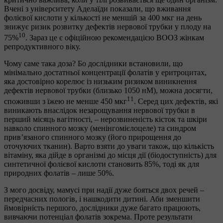
Вчені з університету Аделаїди показали, що вживання
фолієвої кислоти у кількості не меншій за 400 мкг на день
знижує ризик розвитку дефектів нервової трубки у плоду на
10
75%
. Зараз це є офіційною рекомендацією ВООЗ жінкам
репродуктивного віку.
Чому саме така доза? Бо дослідники встановили, що
мінімально достатньої концентрації фолатів у еритроцитах,
яка достовірно корелює із низьким ризиком виникнення
дефектів нервової трубки (близько 1050 нМ), можна досягти,
11
споживши з їжею не менше 450 мкг
. Серед цих дефектів, які
виникають внаслідок незарощування нервової трубки в
перший місяць вагітності, – нерозвиненість кісток та шкіри
навколо спинного мозку (менінгомієлоцеле) та синдром
прив’язаного спинного мозку (його прирощення до
оточуючих тканин). Варто взяти до уваги також, що кількість
вітаміну, яка дійде в організмі до місця дії (біодоступність) для
синтетичної фолієвої кислоти становить 85%, тоді як для
природних фолатів – лише 50%.
З мого досвіду, мамусі при надії дуже бояться двох речей –
передчасних пологів, і нашкодити дитині. Аби зменшити
ймовірність першого, дослідники дуже багато працюють,
вивчаючи потенціал фолатів зокрема. Проте результати