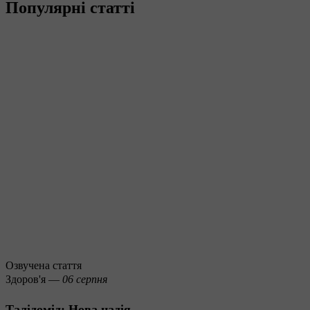
Популярні статті
Озвучена стаття
Здоров'я —
06 серпня
Талідомід: Нова надія