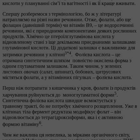
кислоти у плануванні сім’ї та вагітності і як її краще вживати.
Спершу розберемося з термінологією, бо ж у літературі
натрапляємо на різні назви речовини. Отже, фолати, або ще
фолацин (давніший термін) чи вітамін B9, – це водорозчинні
речовини, які є природними компонентами деяких рослинних
продуктів. Хімічно це птероїлглутамінова кислота у
відновленому стані з іще декількома приєднаними залишками
глутамінової кислоти. Ці додаткові залишки є важливими для
3*4
затримки речовини у клітині
. Фолієва кислота – це
отримана синтетичним шляхом повністю окислена форма з
одним глутаматним залишком. Таким чином, у зелених
листових овочах (салат, шпинат), бобових, цитрусових
містяться фолати, а у вітамінних пігулках – фолієва кислота.
Перш ніж потрапити з кишечника у кров, фолати із продуктів
5
харчування руйнуються до моноглутаматної форми
.
Синтетична фолієва кислота швидше всмоктується у
травному тракті, бо не потребує хімічного розщеплення. Уже в
клітинах тіла фермент редуктаза модифікує фолат – він
відновлюється до тетрагідроксиформи, яка і є активною
6
формою вітаміну
.
Чим же важлива ця невелика, за мірками органічного світу,