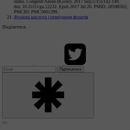
status. Congenit Anom (Kyoto). 2017 Sep;57(5):142-149.
doi: 10.1111/cga.12232. Epub 2017 Jul 20. PMID: 28598562;
PMCID: PMC5601299.
Фолієва кислота і переїдання фолатів
Поділитися:
Підписатися