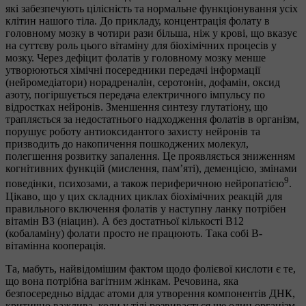
які забезпечують цілісність та нормальне функціонування усіх
клітин нашого тіла. До прикладу, концентрація фолату в
головному мозку в чотири рази більша, ніж у крові, що вказує
на суттєву роль цього вітаміну для біохімічних процесів у
мозку. Через дефіцит фолатів у головному мозку менше
утворюються хімічні посередники передачі інформації
(нейромедіатори) норадреналін, серотонін, дофамін, оксид
азоту, погіршується передача електричного імпульсу по
відростках нейронів. Зменшення синтезу глутатіону, що
трапляється за недостатнього надходження фолатів в організм,
порушує роботу антиоксидантого захисту нейронів та
призводить до накопичення пошкоджених молекул,
полегшення розвитку запалення. Це проявляється зниженням
когнітивних функцій (мислення, пам’яті), деменцією, змінами
9
поведінки, психозами, а також периферичною нейропатією
.
Цікаво, що у цих складних циклах біохімічних реакцій для
правильного включення фолатів у наступну ланку потрібен
вітамін В3 (ніацин). А без достатньої кількості В12
(кобаламіну) фолати просто не працюють. Така собі В-
вітамінна кооперація.
Та, мабуть, найвідомішим фактом щодо фолієвої кислоти є те,
що вона потрібна вагітним жінкам. Речовина, яка
безпосередньо віддає атоми для утворення компонентів ДНК,
критично важлива, коли у тілі розвивається ще один організм.