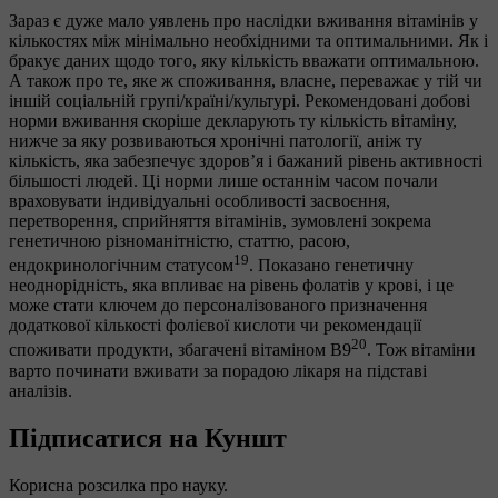
Зараз є дуже мало уявлень про наслідки вживання вітамінів у
кількостях між мінімально необхідними та оптимальними. Як і
бракує даних щодо того, яку кількість вважати оптимальною.
А також про те, яке ж споживання, власне, переважає у тій чи
іншій соціальній групі/країні/культурі. Рекомендовані добові
норми вживання скоріше декларують ту кількість вітаміну,
нижче за яку розвиваються хронічні патології, аніж ту
кількість, яка забезпечує здоров’я і бажаний рівень активності
більшості людей. Ці норми лише останнім часом почали
враховувати індивідуальні особливості засвоєння,
перетворення, сприйняття вітамінів, зумовлені зокрема
генетичною різноманітністю, статтю, расою,
19
ендокринологічним статусом
. Показано генетичну
неоднорідність, яка впливає на рівень фолатів у крові, і це
може стати ключем до персоналізованого призначення
додаткової кількості фолієвої кислоти чи рекомендації
20
споживати продукти, збагачені вітаміном В9
. Тож вітаміни
варто починати вживати за порадою лікаря на підставі
аналізів.
Підписатися на Куншт
Корисна розсилка про науку.