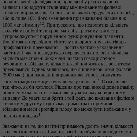
неоднозначні. Дослідження, проведені у різних країнах,
виявили або відсутність зв’язку між вживанням фолієвої
кислоти впродовж вагітності та ризиком передчасних пологів,
або ж лише 10% його зменшення при вживанні більше ніж
12
1000 мкг вітаміну
. Припускають, що недостатня кількість
фолатів у раціоні та в крові матері у третьому триместрі
супроводжується порушенням функціонування плаценти.
Вчені також перевірили гіпотезу використання фолатів для
профілактики прееклампсії – досить частого ускладнення
вагітності, яке призводить до передчасних пологів. Фолієва
кислота має спільні біохімічні шляхи з гомоцистеїном –
речовиною, збільшену кількість якої пов’язують із розвитком
прееклампсії. Однак виявилося, що лише високі дози фолатів
(5000 мкг) при вживанні впродовж вагітності знижують
13
концентрацію гомоцистеїну до часу пологів
. Отже, не все
так чітко, як би хотілося. Рішення про такі високі дози вітаміну
повинен ухвалювати тільки лікар у кожному конкретному
випадку. До уваги слід брати і той факт, що вживання фолієвої
кислоти у другому і третьому триместрах спричиняє
збільшення маси і розмірів плоду, що може бути небажаним у
14
певних випадках
.
Зважаючи на те, що вагітні приймають досить значні кількості
фолієвої кислоти як вітаміни, вчені спробували дослідити, чи