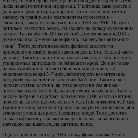
молекула? Найперше, тим, що необхідна для утворення ДНК,
носія нашої генетичної інформації. У клітинах саме фолати є
донорами вуглецю при утворенні азотистих основ: тиміну,
аденіну та гуаніну, які є компонентом нуклеотидів –
елементів, з яких утворюється нитка ДНК чи РНК. Це три з
чотирьох азотистих основ, які входять до складу нуклеїнових
кислот. Також вітамін B9 залучений до метилювання ДНК –
дуже важливої хімічної модифікації, яка регулює активність
7
генів
. Тобто достатня кількість фолієвої кислоти чи
природного вітаміну вкрай важлива для клітин тіла, які часто
діляться. Такими є клітини кісткового мозку, з яких постійно
утворюються еритроцити та лейкоцити крові. До них також
належать клітини слизової оболонки кишківника, які,
оновлюючись кожні 5–7 днів, забезпечують всмоктування
продуктів травлення та є захисним бар’єром. Такими ще є
чоловічі статеві клітини, які утворюються в сім’яниках
протягом всього життя від часу статевого дозрівання. Таку ж
високу потребу в субстраті для синтезу ДНК мають і клітини
нового організму, що оселяється у матці після зачаття, та й самі
тканини матки, адже їм потрібно збільшуватися кількісно, аби
створити умови для росту і розвитку плоду. Тому достатня
кількість фолатів у тілі важлива для всіх нас, хоча особливо
значущою залишається для вагітних жінок.
Однак сприяння синтезу ДНК з боку фолатів може мати і