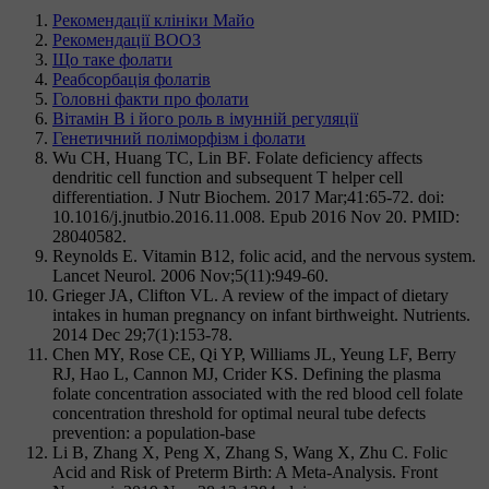
Рекомендації клініки Майо
Рекомендації ВООЗ
Що таке фолати
Реабсорбація фолатів
Головні факти про фолати
Вітамін В і його роль в імунній регуляції
Генетичний поліморфізм і фолати
Wu CH, Huang TC, Lin BF. Folate deficiency affects
dendritic cell function and subsequent T helper cell
differentiation. J Nutr Biochem. 2017 Mar;41:65-72. doi:
10.1016/j.jnutbio.2016.11.008. Epub 2016 Nov 20. PMID:
28040582.
Reynolds E. Vitamin B12, folic acid, and the nervous system.
Lancet Neurol. 2006 Nov;5(11):949-60.
Grieger JA, Clifton VL. A review of the impact of dietary
intakes in human pregnancy on infant birthweight. Nutrients.
2014 Dec 29;7(1):153-78.
Chen MY, Rose CE, Qi YP, Williams JL, Yeung LF, Berry
RJ, Hao L, Cannon MJ, Crider KS. Defining the plasma
folate concentration associated with the red blood cell folate
concentration threshold for optimal neural tube defects
prevention: a population-base
Li B, Zhang X, Peng X, Zhang S, Wang X, Zhu C. Folic
Acid and Risk of Preterm Birth: A Meta-Analysis. Front