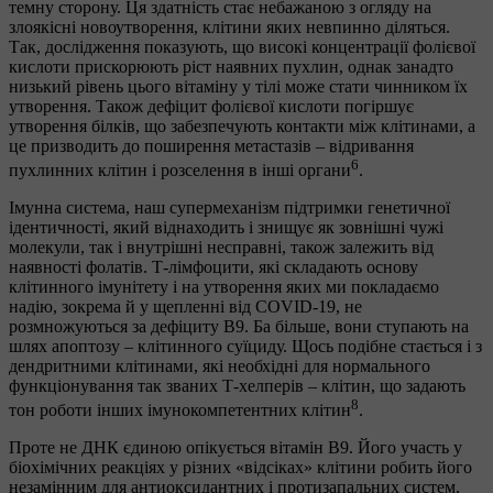
темну сторону. Ця здатність стає небажаною з огляду на
злоякісні новоутворення, клітини яких невпинно діляться.
Так, дослідження показують, що високі концентрації фолієвої
кислоти прискорюють ріст наявних пухлин, однак занадто
низький рівень цього вітаміну у тілі може стати чинником їх
утворення. Також дефіцит фолієвої кислоти погіршує
утворення білків, що забезпечують контакти між клітинами, а
це призводить до поширення метастазів – відривання
6
пухлинних клітин і розселення в інші органи
.
Імунна система, наш супермеханізм підтримки генетичної
ідентичності, який віднаходить і знищує як зовнішні чужі
молекули, так і внутрішні несправні, також залежить від
наявності фолатів. Т-лімфоцити, які складають основу
клітинного імунітету і на утворення яких ми покладаємо
надію, зокрема й у щепленні від COVID-19, не
розмножуються за дефіциту B9. Ба більше, вони ступають на
шлях апоптозу – клітинного суїциду. Щось подібне стається і з
дендритними клітинами, які необхідні для нормального
функціонування так званих Т-хелперів – клітин, що задають
8
тон роботи інших імунокомпетентних клітин
.
Проте не ДНК єдиною опікується вітамін В9. Його участь у
біохімічних реакціях у різних «відсіках» клітини робить його
незамінним для антиоксидантних і протизапальних систем,