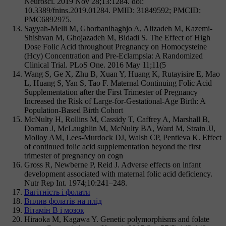
Neurosci. 2019 Nov 28;13:1284. doi:
10.3389/fnins.2019.01284. PMID: 31849592; PMCID:
PMC6892975.
Sayyah-Melli M, Ghorbanihaghjo A, Alizadeh M, Kazemi-
Shishvan M, Ghojazadeh M, Bidadi S. The Effect of High
Dose Folic Acid throughout Pregnancy on Homocysteine
(Hcy) Concentration and Pre-Eclampsia: A Randomized
Clinical Trial. PLoS One. 2016 May 11;11(5
Wang S, Ge X, Zhu B, Xuan Y, Huang K, Rutayisire E, Mao
L, Huang S, Yan S, Tao F. Maternal Continuing Folic Acid
Supplementation after the First Trimester of Pregnancy
Increased the Risk of Large-for-Gestational-Age Birth: A
Population-Based Birth Cohort
McNulty H, Rollins M, Cassidy T, Caffrey A, Marshall B,
Dornan J, McLaughlin M, McNulty BA, Ward M, Strain JJ,
Molloy AM, Lees-Murdock DJ, Walsh CP, Pentieva K. Effect
of continued folic acid supplementation beyond the first
trimester of pregnancy on cogn
Gross R, Newberne P, Reid J. Adverse effects on infant
development associated with maternal folic acid deficiency.
Nutr Rep Int. 1974;10:241–248.
Вагітність і фолати
Вплив фолатів на плід
Вітамін В і мозок
Hiraoka M, Kagawa Y. Genetic polymorphisms and folate