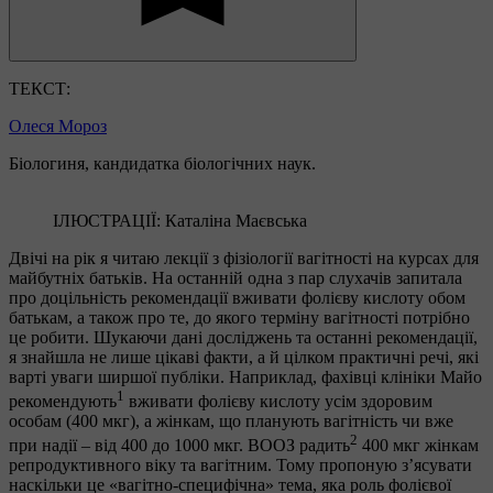
ТЕКСТ:
Олеся Мороз
Біологиня, кандидатка біологічних наук.
ІЛЮСТРАЦІЇ: Каталіна Маєвська
Двічі на рік я читаю лекції з фізіології вагітності на курсах для
майбутніх батьків. На останній одна з пар слухачів запитала
про доцільність рекомендації вживати фолієву кислоту обом
батькам, а також про те, до якого терміну вагітності потрібно
це робити. Шукаючи дані досліджень та останні рекомендації,
я знайшла не лише цікаві факти, а й цілком практичні речі, які
варті уваги ширшої публіки. Наприклад, фахівці клініки Maйo
1
рекомендують
вживати фолієву кислоту усім здоровим
особам (400 мкг), а жінкам, що планують вагітність чи вже
2
при надії – від 400 до 1000 мкг. ВООЗ радить
400 мкг жінкам
репродуктивного віку та вагітним. Тому пропоную з’ясувати
наскільки це «вагітно-специфічна» тема, яка роль фолієвої