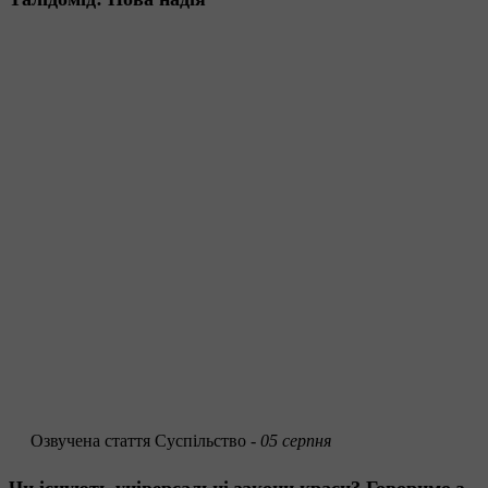
Озвучена стаття
Суспільство -
05 серпня
Чи існують універсальні закони краси? Говоримо з