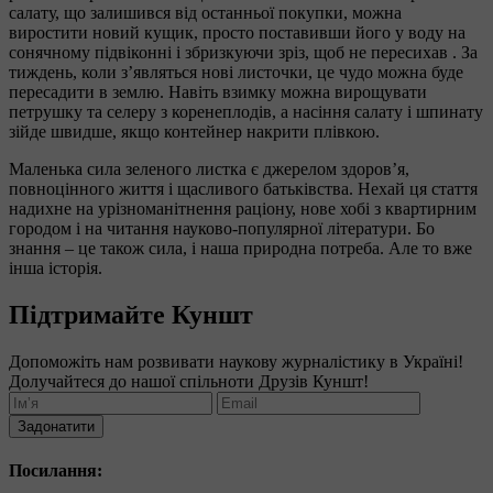
салату, що залишився від останньої покупки, можна
виростити новий кущик, просто поставивши його у воду на
сонячному підвіконні і збризкуючи зріз, щоб не пересихав . За
тиждень, коли з’являться нові листочки, це чудо можна буде
пересадити в землю. Навіть взимку можна вирощувати
петрушку та селеру з коренеплодів, а насіння салату і шпинату
зійде швидше, якщо контейнер накрити плівкою.
Маленька сила зеленого листка є джерелом здоров’я,
повноцінного життя і щасливого батьківства. Нехай ця стаття
надихне на урізноманітнення раціону, нове хобі з квартирним
городом і на читання науково-популярної літератури. Бо
знання – це також сила, і наша природна потреба. Але то вже
інша історія.
Підтримайте Куншт
Допоможіть нам розвивати наукову журналістику в Україні!
Долучайтеся до нашої спільноти Друзів Куншт!
Задонатити
Посилання: