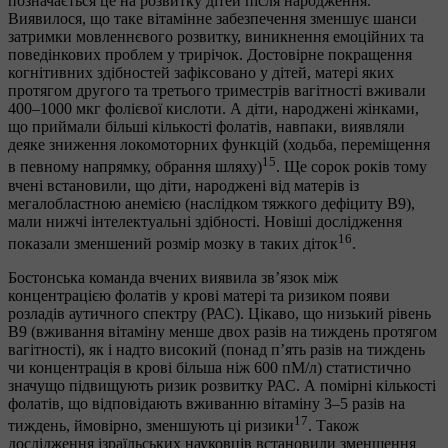
позначається це на розвитку дітей після народження.
Виявилося, що таке вітамінне забезпечення зменшує шанси
затримки мовленнєвого розвитку, виникнення емоційних та
поведінкових проблем у трирічок. Достовірне покращення
когнітивних здібностей зафіксовано у дітей, матері яких
протягом другого та третього триместрів вагітності вживали
400–1000 мкг фолієвої кислоти. А діти, народжені жінками,
що приймали більші кількості фолатів, навпаки, виявляли
деяке зниження локомоторних функцій (ходьба, переміщення
15
в певному напрямку, обрання шляху)
. Ще сорок років тому
вчені встановили, що діти, народжені від матерів із
мегалобластною анемією (наслідком тяжкого дефіциту B9),
мали нижчі інтелектуальні здібності. Новіші дослідження
16
показали зменшений розмір мозку в таких діток
.
Бостонська команда вчених виявила зв’язок між
концентрацією фолатів у крові матері та ризиком появи
розладів аутичного спектру (РАС). Цікаво, що низький рівень
В9 (вживання вітаміну менше двох разів на тиждень протягом
вагітності), як і надто високий (понад п’ять разів на тиждень
чи концентрація в крові більша ніж 600 пМ/л) статистично
значущо підвищують ризик розвитку РАС. А помірні кількості
фолатів, що відповідають вживанню вітаміну 3–5 разів на
17
тиждень, ймовірно, зменшують ці ризики
. Також
дослідження ізраїльських науковців встановили зменшення