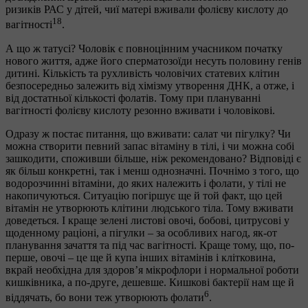
ризиків РАС у дітей, чиї матері вживали фолієву кислоту до
18
вагітності
.
А що ж татусі? Чоловік є повноцінним учасником початку
нового життя, адже його сперматозоїди несуть половину генів
дитині. Кількість та рухливість чоловічих статевих клітин
безпосередньо залежить від хімізму утворення ДНК, а отже, і
від достатньої кількості фолатів. Тому при плануванні
вагітності фолієву кислоту резонно вживати і чоловікові.
Одразу ж постає питання, що вживати: салат чи пігулку? Чи
можна створити певний запас вітаміну в тілі, і чи можна собі
зашкодити, споживши більше, ніж рекомендовано? Відповіді є
як більш конкретні, так і менш однозначні. Почнімо з того, що
водорозчинні вітаміни, до яких належить і фолати, у тілі не
накопичуються. Ситуацію погіршує ще й той факт, що цей
вітамін не утворюють клітини людського тіла. Тому вживати
доведеться. І краще зелені листові овочі, бобові, цитрусові у
щоденному раціоні, а пігулки – за особливих нагод, як-от
планування зачаття та під час вагітності. Краще тому, що, по-
перше, овочі – це ще й купа інших вітамінів і клітковина,
вкрай необхідна для здоров’я мікрофлори і нормальної роботи
кишківника, а по-друге, дешевше. Кишкові бактерії нам ще й
6
віддячать, бо вони теж утворюють фолати
.