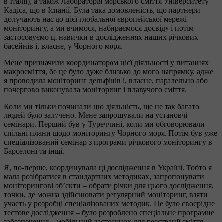
в Італії), а також Лабораторія морського сміття Університету
Кадіса, що в Іспанії. Була така домовленість, що партнери
долучають нас до цієї глобальної європейської мережі
моніторингу, а ми вчимося, набираємося досвіду і потім
застосовуємо ці навички в дослідженнях наших річкових
басейнів і, власне, у Чорного моря.
Мене призначили координатором цієї діяльності у питаннях
макросміття, бо це було дуже близько до мого напрямку, адже
я проводила моніторинг дельфінів і, власне, паралельно або
почергово виконувала моніторинг і плавучого сміття.
Коли ми тільки починали цю діяльність, ще не так багато
людей було залучено. Мене запрошували на установчі
семінари. Перший був у Туреччині, коли ми обговорювали
спільні плани щодо моніторингу Чорного моря. Потім був уже
спеціалізований семінар з програми річкового моніторингу в
Барселоні та інші.
Я, по-перше, координувала ці дослідження в Україні. Тобто я
мала розібратися в стандартних методиках, запропонувати
моніторингові об’єкти – обрати річки для цього дослідження,
точки, де можна здійснювати регулярний моніторинг, взяти
участь у розробці спеціалізованих методик. Це було своєрідне
тестове дослідження – було розроблено спеціальне програмне
забезпечення – мобільний застосунок для реєстрації сміття,