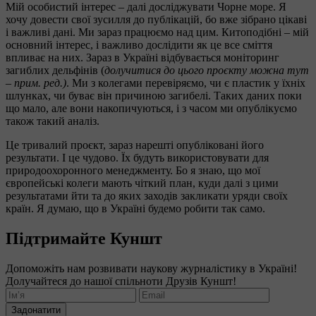
Мій особистий інтерес – далі досліджувати Чорне море. Я
хочу довести свої зусилля до публікацій, бо вже зібрано цікаві
і важливі дані. Ми зараз працюємо над цим. Китоподібні – мій
основний інтерес, і важливо дослідити як це все сміття
впливає на них. Зараз в Україні відбувається моніторинг
загиблих дельфінів (
долучитися до цього проєкту можна тут
– прим. ред.)
. Ми з колегами перевіряємо, чи є пластик у їхніх
шлунках, чи буває він причиною загибелі. Таких даних поки
що мало, але вони накопичуються, і з часом ми опублікуємо
також такий аналіз.
Це тривалий проєкт, зараз нарешті опубліковані його
результати. І це чудово. Їх будуть використовувати для
природоохоронного менеджменту. Бо я знаю, що мої
європейські колеги мають чіткий план, куди далі з цими
результатами йти та до яких заходів закликати уряди своїх
країн. Я думаю, що в Україні будемо робити так само.
Підтримайте Куншт
Допоможіть нам розвивати наукову журналістику в Україні!
Долучайтеся до нашої спільноти Друзів Куншт!
Задонатити