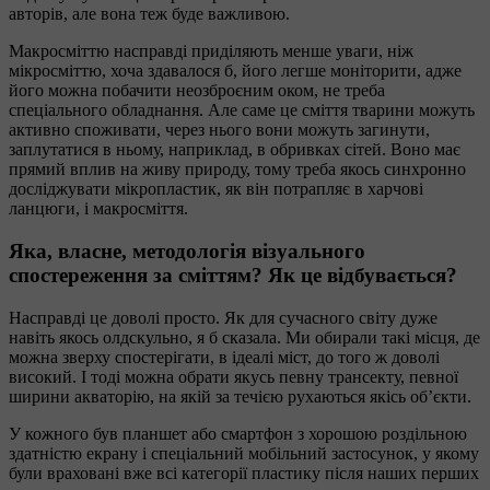
авторів, але вона теж буде важливою.
Макросміттю насправді приділяють менше уваги, ніж
мікросміттю, хоча здавалося б, його легше моніторити, адже
його можна побачити неозброєним оком, не треба
спеціального обладнання. Але саме це сміття тварини можуть
активно споживати, через нього вони можуть загинути,
заплутатися в ньому, наприклад, в обривках сітей. Воно має
прямий вплив на живу природу, тому треба якось синхронно
досліджувати мікропластик, як він потрапляє в харчові
ланцюги, і макросміття.
Яка, власне, методологія візуального
спостереження за сміттям? Як це відбувається?
Насправді це доволі просто. Як для сучасного світу дуже
навіть якось олдскульно, я б сказала. Ми обирали такі місця, де
можна зверху спостерігати, в ідеалі міст, до того ж доволі
високий. І тоді можна обрати якусь певну трансекту, певної
ширини акваторію, на якій за течією рухаються якісь об’єкти.
У кожного був планшет або смартфон з хорошою роздільною
здатністю екрану і спеціальний мобільний застосунок, у якому
були враховані вже всі категорії пластику після наших перших