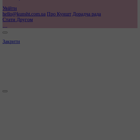
Увійти
hello@kunsht.com.ua
Про Куншт
Дорадча рада
Стати Другом
Закрити