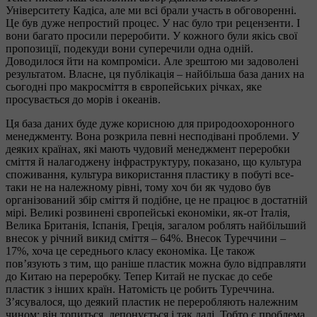
Університету Кадіса, але ми всі брали участь в обговоренні.
Це був дуже непростий процес. У нас було три рецензенти. І
вони багато просили переробити. У кожного були якісь свої
пропозиції, подекуди вони суперечили одна одній.
Доводилося йти на компроміси. Але зрештою ми задоволені
результатом. Власне, ця публікація – найбільша база даних на
сьогодні про макросміття в європейських річках, яке
просувається до морів і океанів.
Ця база даних буде дуже корисною для природоохоронного
менеджменту. Вона розкрила певні несподівані проблеми. У
деяких країнах, які мають чудовий менеджмент переробки
сміття й налагоджену інфраструктуру, показано, що культура
споживання, культура використання пластику в побуті все-
таки не на належному рівні, тому хоч би як чудово був
організований збір сміття й подібне, це не працює в достатній
мірі. Великі розвинені європейські економіки, як-от Італія,
Велика Британія, Іспанія, Греція, загалом роблять найбільший
внесок у річний викид сміття – 64%. Внесок Туреччини –
17%, хоча це середнього класу економіка. Це також
пов’язують з тим, що раніше пластик можна було відправляти
до Китаю на переробку. Тепер Китай не пускає до себе
пластик з інших країн. Натомість це робить Туреччина.
З’ясувалося, що деякий пластик не переробляють належним
чином: він топиться, депонується і так далі. Тобто є проблема