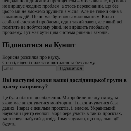
нещодавно підписаний президентом – хтось вважає, що воно
не вирішує жодних проблем, а хтось переконаний, що без
цього ми не зможемо зрушити з місця. Але це тільки одна з
важливих дій. Це не має бути окозамилюванням. Коли є
серйозні системні проблеми, один такий закон, але який всі
помітять на побутовому рівні, не вирішить глобальну
проблему. Тут має бути ціла система рішень і заходів.
Підписатися на Куншт
Корисна розсилка про науку.
Статті, відео і подкасти щотижня та без спаму.
Підписатися
Які наступні кроки вашої дослідницької групи в
цьому напрямку?
Це були пілотні дослідження. Ми зробили певну схему, за
якою має виконуватися моніторинг і накопичуватися база
даних. І зараз є декілька проєктів, і, власне, Український
науковий центр екології моря бере участь в таких проєктах,
застосовує набутий досвід. Тому я думаю, що подальші дії
будуть.