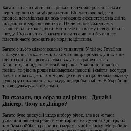
Багато з цього сміття ще в річках поступово розсипається й
перетворюється на мікропластик. Він частково осідає в
процесі перемішування десь у річкових екосистемах на дні та
потрапляє в харчові ланцюги. Це не те, що можна десь
зловити на виході з річки. Воно вже на своєму шляху робить
шкоду. Судячи з тих фрагментів сміття, які ми бачили, то
пластик часто доходить до моря не цілісним.
Багато з цього цілком реально уникнути. У тій же Грузії ми
спілкувалися з колегами, з якими співпрацювали, у них є ще
оця традиція в гірських селах, як у нас трапляється в
Карпатах, викидати сміття біля річки. А коли починається
повінь, то рівень річки підіймається навесні, і сміття все туди
йде, а потім потрапляє в море. Це свідчить про неналагоджену
культуру споживання, культуру переробки сміття. В Україні це
також дуже-дуже актуально.
Ви сказали, що обрали дві річки – Дунай і
Дністер. Чому не Дніпро?
Багато було дискусій щодо вибору річок, але все ж таки
ухвалили рішення робити моніторинг на Дунаї та Дністрі, бо
там була найбільш розвинена мережа моніторингу. Ми робили
там комплексне дослідження морської екосистеми біля