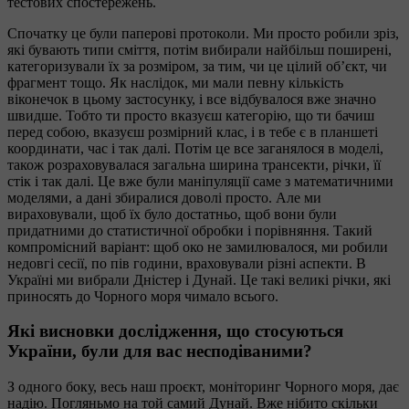
тестових спостережень.
Спочатку це були паперові протоколи. Ми просто робили зріз,
які бувають типи сміття, потім вибирали найбільш поширені,
категоризували їх за розміром, за тим, чи це цілий об’єкт, чи
фрагмент тощо. Як наслідок, ми мали певну кількість
віконечок в цьому застосунку, і все відбувалося вже значно
швидше. Тобто ти просто вказуєш категорію, що ти бачиш
перед собою, вказуєш розмірний клас, і в тебе є в планшеті
координати, час і так далі. Потім це все заганялося в моделі,
також розраховувалася загальна ширина трансекти, річки, її
стік і так далі. Це вже були маніпуляції саме з математичними
моделями, а дані збиралися доволі просто. Але ми
вираховували, щоб їх було достатньо, щоб вони були
придатними до статистичної обробки і порівняння. Такий
компромісний варіант: щоб око не замилювалося, ми робили
недовгі сесії, по пів години, враховували різні аспекти. В
Україні ми вибрали Дністер і Дунай. Це такі великі річки, які
приносять до Чорного моря чимало всього.
Які висновки дослідження, що стосуються
України, були для вас несподіваними?
З одного боку, весь наш проєкт, моніторинг Чорного моря, дає
надію. Погляньмо на той самий Дунай. Вже нібито скільки