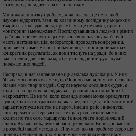
з тим, що далі відбувається з пластиком.
Ми показали низку проблем, хоча, власне, це не те щоб
наукове відкриття. Мені як класичному досліднику морських
тварин взагалі здавалося, що сміття – це не наука, просто
моніторинг і менеджмент. Поспілкувавшись з людьми з різних
країн, які присвячують цьому всю свою наукову кар’єру й
мають натхнення, цілі лабораторії, проводять конференції,
присвячені саме сміттю, і побачивши, як вони добиваються
конкретних результатів, як вони тиснуть на уряди, бо в них
вже є певна доказова база, я бачу послідовний рух і дуже
поважаю цих людей.
Насправді в нас заплановано ще декілька публікацій. У них
більше мого внеску саме щодо Чорного моря, там застосовано
більше моїх творчих ідей. Окрім науково-дослідних суден, я
ходила на паромах, досліджувала розподіл китоподібних і
макросміття. Це не те, коли команда людей може орендувати
судна, ходити по трансектах, як заведено. Це такий економний
варіант: купуєш квиток на паром, йдеш в рейс і виконуєш
спостереження. Перевагою є те що в різні сезони можна
ходити по тих саме маршрутах і виконувати порівняльний
аналіз. Як наслідок, було зібрано цікаві дані. Вони допомогли
в розробці нашої методики. Я думаю, що ми зробимо скоро ще
подібну публікацію про Чорне море меншим колективом