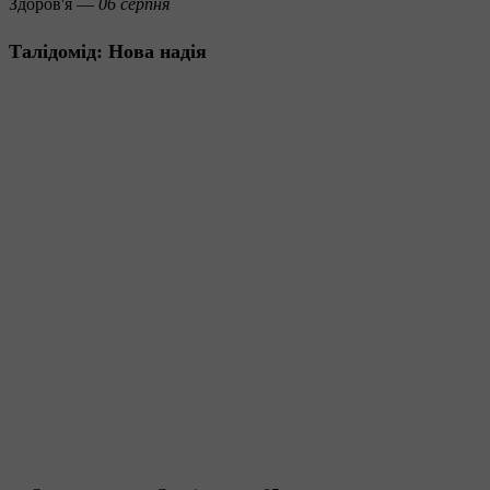
Здоров'я —
06 серпня
Талідомід: Нова надія