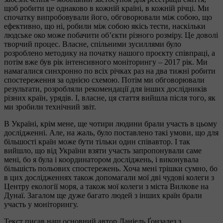
щоб робити це однаково в кожній країні, в кожній річці. Ми
спочатку випробовували його, обговорювали між собою, що
ефективно, що ні, робили між собою якісь тести, наскільки
людське око може побачити об’єкти різного розміру. Це доволі
творчий процес. Власне, спільними зусиллями було
розроблено методику на початку нашого проєкту співпраці, а
потім вже був рік інтенсивного моніторингу – 2017 рік. Ми
намагалися синхронно по всіх річках раз на два тижні робити
спостереження за однією схемою. Потім ми обговорювали
результати, розробляли рекомендації для інших дослідників
різних країн, урядів. І, власне, ця стаття вийшла після того, як
ми зробили технічний звіт.
В Україні, крім мене, ще чотири людини брали участь в цьому
дослідженні. Але, на жаль, було поставлено такі умови, що для
більшості країн може бути тільки один співавтор. І так
вийшло, що від України взяти участь запропонували саме
мені, бо я була і координатором досліджень, і виконувала
більшість польових спостережень. Хоча мені трішки сумно, бо
в цих дослідженнях також допомагали мої дві чудові колеги з
Центру екології моря, а також мої колеги з міста Вилкове на
Дунаї. Загалом ще дуже багато людей з інших країн брали
участь у моніторингу.
Текст писав наш основний автор Даніель Ґонзалез з