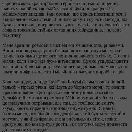
європейських країн зробили серйозні системи очищення,
навіть у нашій українській частині річки покращується
менеджмент викидів, і ми бачимо, що є якісь позитивні речі з
відновлення екосистеми. З іншого боку, ці сучасні методи, які
були застосовані, вперше показують, наскільки в річках багато
всяких токсинів, стійких органічних забрудників, і, власне,
пластику.
Мене вразили розмови з місцевими мешканцями, рибаками.
Вони розповідали, що ми бачимо лише частину сміття, яке
пливе, а скільки ще всього вони виловлюють в сітках. Є певні
місяці, коли воно йде дуже інтенсивно. Сумно усвідомлювати
масштаби. Коли ми розрахували все за допомогою моделі, нас
вразили цифри – це сотні мільйонів плавучих виробів на рік.
Коли ми підходили до Грузії, до Батумі (а там трошки інший
рельєф – гірські річки, які йдуть до Чорного моря), то бачили
красивий ландшафт і просто величезну кількість сміття.
Дельфіни й сміття вперемішку. У Чорному морі я б не назвала
це плавучими островами, але там, де течії все це сміття
акумулюють, справді все виглядає дуже сумно. Я навіть
бачила молодого білобокого дельфіна, який був затягнутий в
мотузку, у якийсь фрагмент від рибальських сіток, певно.
Зрозуміло, що він ще буде рости, і ця мотузка може призвести
до летальних наслідків.