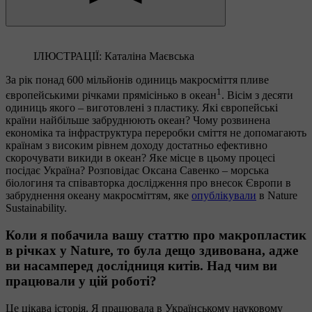
ІЛЮСТРАЦІЇ: Каталіна Маєвська
За рік понад 600 мільйонів одиниць макросміття пливе
1
європейськими річками прямісінько в океан
. Вісім з десяти
одиниць якого – виготовлені з пластику. Які європейські
країни найбільше забруднюють океан? Чому розвинена
економіка та інфраструктура переробки сміття не допомагають
країнам з високим рівнем доходу достатньо ефективно
скорочувати викиди в океан? Яке місце в цьому процесі
посідає Україна? Розповідає Оксана Савенко – морська
біологиня та співавторка дослідження про внесок Європи в
забруднення океану макросміттям, яке
опублікували
в Nature
Sustainability.
Коли я побачила вашу статтю про макропластик
в річках у Nature, то була дещо здивована, адже
ви насамперед дослідниця китів. Над чим ви
працювали у цій роботі?
Це цікава історія. Я працювала в Українському науковому