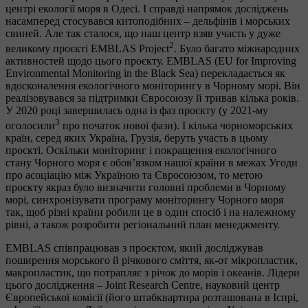
центрі екології моря в Одесі. І справді напрямок досліджень
насамперед стосувався китоподібних – дельфінів і морських
свиней. Але так сталося, що наш центр взяв участь у дуже
2
великому проєкті EMBLAS Project
. Було багато міжнародних
активностей щодо цього проєкту. EMBLAS (EU for Improving
Environmental Monitoring in the Black Sea) перекладається як
вдосконалення екологічного моніторингу в Чорному морі. Він
реалізовувався за підтримки Євросоюзу й тривав кілька років.
У 2020 році завершилась одна із фаз проєкту (у 2021-му
3
оголосили
про початок нової фази). І кілька чорноморських
країн, серед яких Україна, Грузія, беруть участь в цьому
проєкті. Оскільки моніторинг і покращення екологічного
стану Чорного моря є обов’язком нашої країни в межах Угоди
про асоціацію між Україною та Євросоюзом, то метою
проєкту якраз було визначити головні проблеми в Чорному
морі, синхронізувати програму моніторингу Чорного моря
так, щоб різні країни робили це в один спосіб і на належному
рівні, а також розробити регіональний план менеджменту.
EMBLAS співпрацював з проєктом, який досліджував
поширення морського й річкового сміття, як-от мікропластик,
макропластик, що потрапляє з річок до морів і океанів. Лідери
цього дослідження – Joint Research Centre, науковий центр
Європейської комісії (його штабквартира розташована в Іспрі,