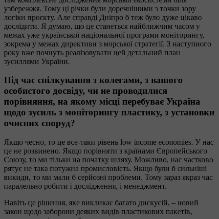
узбережжя. Тому ці річки були доречнішими з точки зору
логіки проєкту. Але справді Дніпро б теж було дуже цікаво
дослідити. Я думаю, що це станеться найближчим часом у
межах уже української національної програми моніторингу,
зокрема у межах директиви з морської стратегії. З наступного
року вже почнуть реалізовувати цей детальний план
зусиллями України.
Під час спілкування з колегами, з вашого
особистого досвіду, чи не проводилися
порівняння, на якому місці перебуває Україна
щодо зусиль з моніторингу пластику, з установки
очисних споруд?
Якщо чесно, то це все-таки рівень low income economies. У нас
це не розвинено. Якщо порівняти з країнами Європейського
Союзу, то ми тільки на початку шляху. Можливо, нас частково
рятує не така потужна промисловість. Якщо були б сильніші
викиди, то ми мали б серйозні проблеми. Тому зараз якраз час
паралельно робити і дослідження, і менеджмент.
Навіть це рішення, яке викликає багато дискусій, – новий
закон щодо заборони деяких видів пластикових пакетів,