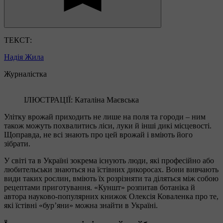
ТЕКСТ:
Надія Жила
Журналістка
ІЛЮСТРАЦІЇ: Каталіна Маєвська
Улітку врожай приходить не лише на поля та городи – ним
також можуть похвалитись ліси, луки й інші дикі місцевості.
Щоправда, не всі знають про цей врожай і вміють його
зібрати.
У світі та в Україні зокрема існують люди, які професійно або
любительськи знаються на їстівних дикоросах. Вони вивчають
види таких рослин, вміють їх розрізняти та діляться між собою
рецептами приготування. «Куншт» розпитав ботаніка й
автора науково-популярних книжок Олексія Коваленка про те,
які їстівні «бур’яни» можна знайти в Україні.