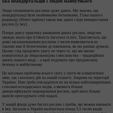
Їжа неандертальців і людей майбутнього
Люди споживають рослини дуже давно. Ми знаємо, що
неандертальці були неабиякими ботаніками. Гілка нашого
родоводу
(Homo sapiens)
також має давні сліди використання
рослин [у їжу].
Попри довгу практику вживання диких рослин, людство
завжди знало про їстівність багатьох із них. Трапляється, що
деякі загальновживані рослини з часом виявляються не
такими вже й безпечними до вживання, як ми раніше думали.
Цьому слід приділяти увагу не через те, що ми маємо
повертатися до збиральництва і мисливства – традиційних
занять нашого виду – а щоб подумати про продовольчу
безпеку в майбутньому.
Це нагальна проблема всього світу у світлі як кліматичних
змін, так і воєнних дій на нашій планеті. Зокрема на території
України. Нам треба покладатися не на кілька найпоширеніших
сільськогосподарських видів, а якомога більше
диверсифікувати вирощування рослин, щоб мати більше
шансів прогодувати себе надалі.
У нашій флорі дуже багато рослин і грибів, які можна вживати
в їжу. Загалом в Україні налічується понад 5,5 тисяч видів