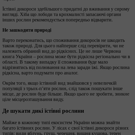
Їстівні дикороси здебільшого придатні до вживання у сирому
вигляді. Хіба що лободи та крохмалисті запасаючі органи
інших рослин рекомендується попередньо відварити.
Не зашкодити природі
Варто переконатись, що споживання дикоросів не шкодить
також природі. Для цього найперше слід перевірити, чи не
належить обраний вид до рідкісних. Це не лише Червона
книга України – рослина може бути рідкісна регіонально чи в
області. В такому випадку її споживання буде мало
відрізнятись від полювання на лева заради їжі. Якщо рослина
рідкісна, варто подумати про аналог.
Окрім того, якщо їстівний вид знайшовся у невеличкій
популяції з трьох-п’яти рослин, слід також пошукати інше
місце, де рослин буде більше. Якщо цього не зробити, зникне
ціле місцерозташування виду.
Де шукати дикі їстівні рослини
Майже в кожному типі екосистем України можна знайти
багато їстівних рослин. У лісах є свої їстівні дикороси різних
типів: види яблунь, груш, черешня, вишня кущова, терен