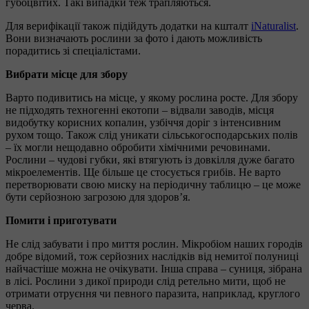
губоцвітих. Такі випадки теж трапляються.
Для верифікації також підійдуть додатки на кшталт
iNaturalist
.
Вони визначають рослини за фото і дають можливість
порадитись зі спеціалістами.
Вибрати місце для збору
Варто подивитись на місце, у якому рослина росте. Для збору
не підходять техногенні екотопи – відвали заводів, місця
видобутку корисних копалин, узбіччя доріг з інтенсивним
рухом тощо. Також слід уникати сільськогосподарських полів
– їх могли нещодавно обробити хімічними речовинами.
Рослини – чудові губки, які втягують із довкілля дуже багато
мікроелементів. Ще більше це стосується грибів. Не варто
перетворювати свою миску на періодичну таблицю – це може
бути серйозною загрозою для здоров’я.
Помити і приготувати
Не слід забувати і про миття рослин. Мікробіом наших городів
добре відомий, тож серйозних наслідків від немитої полуниці
найчастіше можна не очікувати. Інша справа – суниця, зібрана
в лісі. Рослини з дикої природи слід ретельно мити, щоб не
отримати отруєння чи певного паразита, наприклад, круглого
черва.