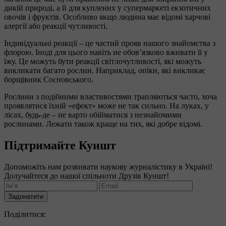
дикій природі, а й для куплених у супермаркеті екзотичних
овочів і фруктів. Особливо якщо людина має відомі харчові
алергії або реакції чутливості.
Індивідуальні реакції – це частий прояв нашого знайомства з
флорою. Іноді для цього навіть не обов’язково вживати її у
їжу. Це можуть бути реакції світлочутливості, які можуть
викликати багато рослин. Наприклад, опіки, які викликає
борщівник Сосновського.
Рослини з подібними властивостями трапляються часто, хоча
проявлятися їхній «ефект» може не так сильно. На луках, у
лісах, будь-де – не варто обійматися з незнайомими
рослинами. Лежати також краще на тих, які добре відомі.
Підтримайте Куншт
Допоможіть нам розвивати наукову журналістику в Україні!
Долучайтеся до нашої спільноти Друзів Куншт!
Задонатити
Поділитися: