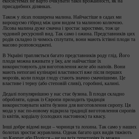
екосистемах не варто очікувати такої врожайності, як на
присадибних ділянках.
Також у лісах поширена малина. Найчастіше в садах ми
вирощуємо гібрид між цим видом та малиною колючою.
Лісова малина дуже смачна і зростає заростями, тож це
чудовий ресурсний вид. Так само і ожина. Представників цих
родів складно із чимось сплутати, вони мають їстівні плоди та
масово розповсюджені.
В Україні трапляється багато представників роду глід. Його
плоди можна вживати у їжу, але найчастіше їх
використовують для виготовлення желе або напоїв. Вони
мають непогані кулінарні властивості вже після перших
морозів, коли плоди глоду стають значно смачнішими. Це
властиве і терну (або степовій сливі), горобині, калині.
Дедалі популярнішою у нас стає бузина. Її плоди складно
обробляти, однак із Європи приходить традиція
використовувати квіти бузини для виготовлення сиропу. Ця
мода у нас по-новому відкрила традиції виготовлення сиропів
із квітів, кордіалу (солодких настоянок) та квасу.
Інші добре відомі види – чорниця та лохина. Так само у наших
болотах зростає журавлина. Однак багато цих видів тяжіють
до Карпат або Полісся – не на всіх територіях їх можна