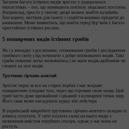
Загалом багато їстівних видів зростає у рудеральних
екосистемах – тих, що виникають поблизу людських поселень.
Наприклад, просто у своєму дворі можна знайти кульбаби.
Їхні корені, листкив для салату і суцвіття-кошики придатні до
вживання. Може виявитись, що навіть серед бур’янів є багато
пристойних їстівних рослин.
5 поширених видів їстівних грибів
Як і у випадку з рослинами, споживання грибів і дослідження
грибного світу слід починати з добре впізнаваних видів. Такі
гриби повинні легко визначатись і не мати видів-двійників чи
схожих на них видів.
Трутовик сірчано-жовтий
Зростає перш за все на старих вербах і має яскраве
помаранчеве плодове тіло, через що отримав свою назву. Цей
гриб часто дуже врожайний і цікавий з кулінарної точки зору.
Його смак може нагадувати курку або лобстера.
В українській мікробіоті трутовика сірчано-жовтого складно із
кимось сплутати. У світі існують схожі на нього види з
незначним вмістом отруйних сполук, однак у нас вони не
ростуть.