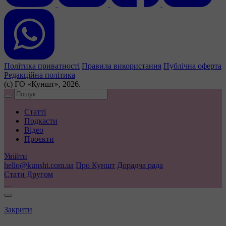
Політика приватності
Правила використання
Публічна оферта
Редакційна політика
(с) ГО «Куншт», 2026.
Статті
Подкасти
Відео
Проєкти
Увійти
hello@kunsht.com.ua
Про Куншт
Дорадча рада
Стати Другом
Закрити