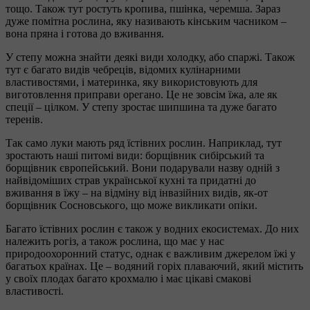
тощо. Також тут ростуть кропива, пшінка, черемша. Зараз
дуже помітна рослина, яку називають кінським часником –
вона пряна і готова до вживання.
У степу можна знайти деякі види холодку, або спаржі. Також
тут є багато видів чебреців, відомих кулінарними
властивостями, і материнка, яку використовують для
виготовлення приправи орегано. Це не зовсім їжа, але як
спеції – цілком. У степу зростає шипшина та дуже багато
теренів.
Так само луки мають ряд їстівних рослин. Наприклад, тут
зростають наші питомі види: борщівник сибірський та
борщівник європейський. Вони подарували назву одній з
найвідоміших страв української кухні та придатні до
вживання в їжу – на відміну від інвазійних видів, як-от
борщівник Сосновського, що може викликати опіки.
Багато їстівних рослин є також у водних екосистемах. До них
належить рогіз, а також рослина, що має у нас
природоохоронний статус, однак є важливим джерелом їжі у
багатьох країнах. Це – водяний горіх плаваючий, який містить
у своїх плодах багато крохмалю і має цікаві смакові
властивості.