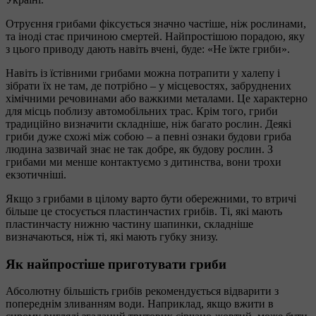
Отруєння грибами фіксується значно частіше, ніж рослинами,
та іноді стає причиною смертей. Найпростішою порадою, яку
з цього приводу дають навіть вчені, буде: «Не їжте гриби».
Навіть із їстівними грибами можна потрапити у халепу і
зібрати їх не там, де потрібно – у місцевостях, забруднених
хімічними речовинами або важкими металами. Це характерно
для місць поблизу автомобільних трас. Крім того, гриби
традиційно визначити складніше, ніж багато рослин. Деякі
гриби дуже схожі між собою – а певні ознаки будови гриба
людина зазвичай знає не так добре, як будову рослин. З
грибами ми менше контактуємо з дитинства, вони трохи
екзотичніші.
Якщо з грибами в цілому варто бути обережними, то втричі
більше це стосується пластинчастих грибів. Ті, які мають
пластинчасту нижню частину шапинки, складніше
визначаються, ніж ті, які мають губку знизу.
Як найпростіше приготувати гриби
Абсолютну більшість грибів рекомендується відварити з
попереднім зливанням води. Наприклад, якщо вжити в