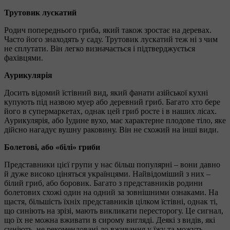
Трутовик лускатий
Родич попереднього гриба, який також зростає на деревах.
Часто його знаходять у саду. Трутовик лускатий теж ні з чим
не сплутати. Він легко визначається і підтверджується
фахівцями.
Аурикулярія
Досить відомий їстівний вид, який фанати азійської кухні
купують під назвою муер або деревний гриб. Багато хто бере
його в супермаркетах, однак цей гриб росте і в наших лісах.
Аурикулярія, або Іудине вухо, має характерне плодове тіло, яке
дійсно нагадує вушну раковину. Він не схожий на інші види.
Болетові, або «білі» гриби
Представники цієї групи у нас більш популярні – вони давно
й дуже високо ціняться українцями. Найвідоміший з них –
білий гриб, або боровик. Багато з представників родини
болетових схожі один на одний за зовнішними ознаками. На
щастя, більшість їхніх представників цілком їстівні, однак ті,
що синіють на зрізі, мають викликати пересторогу. Це сигнал,
що їх не можна вживати в сирому вигляді. Деякі з видів, які
синіють, не рекомендовані до вживання у їжу та можуть