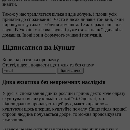
знайти.
Також у нас трапляється кілька видів яблунь, і плоди усіх
придатні до споживання. Часто в лісах дичавіє той вид, який
вирощують у садах – яблуня домашня. Те ж характерне і для
груш. В Україні є лісова груша і дуже схожа на неї здичавіла
домашня. Іноді вони формують змішані популяції.
Підписатися на Куншт
Корисна розсилка про науку.
Статті, відео і подкасти щотижня та без спаму.
Підписатися
Дика екзотика без неприємних наслідків
У русі зі споживання диких рослин і грибів дехто хоче одразу
скуштувати велику кількість такої їжі. Однак ті, хто
відповідально пропагують цей рух, мають правило –
куштуючи щось вперше, куштуйте помалу. Якщо після першої
спроби людина почувається добре, то можна продовжувати
вживання.
Загалом це має бути правилом не лише для збирання їжі у