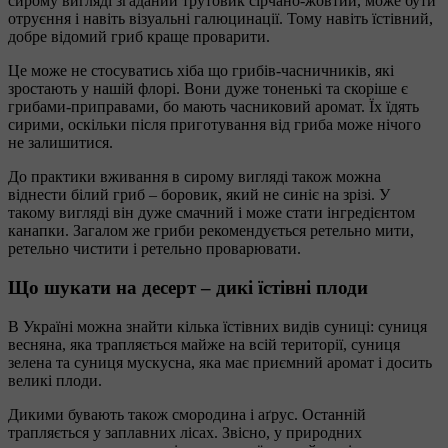
сирому вигляді згаданий трутовик сірчано-жовтий, може бути
отруєння і навіть візуальні галюцинації. Тому навіть їстівний,
добре відомий гриб краще проварити.
Це може не стосуватись хіба що грибів-часничників, які
зростають у нашій флорі. Вони дуже тоненькі та скоріше є
грибами-приправами, бо мають часниковий аромат. Їх їдять
сирими, оскільки після приготування від гриба може нічого
не залишитися.
До практики вживання в сирому вигляді також можна
віднести білий гриб – боровик, який не синіє на зрізі. У
такому вигляді він дуже смачний і може стати інгредієнтом
канапки. Загалом же гриби рекомендується ретельно мити,
ретельно чистити і ретельно проварювати.
Що шукати на десерт – дикі їстівні плоди
В Україні можна знайти кілька їстівних видів суниці: суниця
весняна, яка трапляється майже на всій території, суниця
зелена та суниця мускусна, яка має приємний аромат і досить
великі плоди.
Дикими бувають також смородина і аґрус. Останній
трапляється у заплавних лісах. Звісно, у природних