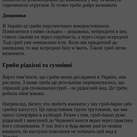
спричинити отруєння. Їх точно треба добре визначати.
Дощовики
В Україні ці гриби перспективно використовувати.
Помилитися з ними складно – дощовики, непридатні в їжу,
стають такими не через отруйність, а через спори всередині.
Тоді гриб уже неможливо їсти. Коли він придатний до
вживання, то має всередині білу м’якоть. Такий гриб легко
визначити.
Гриби рідкісні та сумнівні
Варто пам’ятати, що гриби менш досліджені в Україні, ніж
рослини. З ними треба ще ретельніше переконуватись, що
обраний для споживання гриб – не рідкісний вид. Це треба
робити обов’язково.
Наприклад, багато хто любить вживати у їжу гриб-баран (або
грибну капусту). Це представник групи трутовиків, що має
ореол суперзірки в кулінарії. Разом з тим, гриб-баран дуже
рідкісний і занесений до Червоної книги якраз через практику
його споживання. У нас його в будь-якому разі не можна
вживати, бо наступні покоління не побачать цей вид в
Україні.