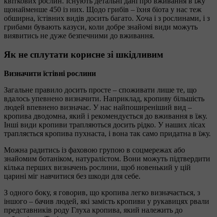
квіткових рослин. Існують детальні дані про вживання в їжу
щонайменше 450 із них. Щодо грибів – їхня біота у нас теж
обширна, їстівних видів досить багато. Хоча і з рослинами, і з
грибами бувають казуси, коли добре знайомі види можуть
виявитись не дуже безпечними до вживання.
Як не сплутати корисне зі шкідливим
Визначити їстівні рослини
Загальне правило досить просте – споживати лише те, що
вдалось упевнено визначити. Наприклад, кропиву більшість
людей впевнено визначає. У нас найпоширеніший вид –
кропива дводомна, який і рекомендується до вживання в їжу.
Інші види кропиви трапляються досить рідко. У наших лісах
трапляється кропива пухнаста, і вона так само придатна в їжу.
Можна радитись із фаховою групою в соцмережах або
знайомим ботаніком, натуралістом. Вони можуть підтвердити
кілька перших визначень рослини, щоб новенький у цій
царині міг навчитися без шкоди для себе.
З одного боку, я говорив, що кропива легко визначається, з
іншого – бачив людей, які замість кропиви у рукавицях рвали
представників роду Глуха кропива, який належить до