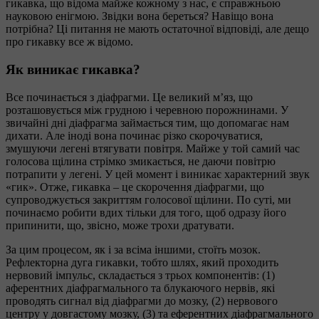
гикавка, що відома майже кожному з нас, є справжньою
науковою енігмою. Звідки вона береться? Навіщо вона
потрібна? Ці питання не мають остаточної відповіді, але дещо
про гикавку все ж відомо.
Як виникає гикавка?
Все починається з діафрагми. Це великий м’яз, що
розташовується між грудною і черевною порожнинами. У
звичайні дні діафрагма займається тим, що допомагає нам
дихати. Але іноді вона починає різко скорочуватися,
змушуючи легені втягувати повітря. Майже у той самий час
голосова щілина стрімко змикається, не даючи повітрю
потрапити у легені. У цей момент і виникає характерний звук
«гик». Отже, гикавка – це скорочення діафрагми, що
супроводжується закриттям голосової щілини. По суті, ми
починаємо робити вдих тільки для того, щоб одразу його
припинити, що, звісно, може трохи дратувати.
За цим процесом, як і за всіма іншими, стоїть мозок.
Рефлекторна дуга гикавки, тобто шлях, який проходить
нервовий імпульс, складається з трьох компонентів: (1)
аферентних діафрагмального та блукаючого нервів, які
проводять сигнал від діафрагми до мозку, (2) нервового
центру у довгастому мозку, (3) та еферентних діафрагмального