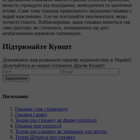
можуть страждати від недоїдання, зневоднення та хронічної
втоми. Саме тому пошуки правильного лікування гикавки є
вкрай важливими. Але не поспішайте хвилюватися, якщо
почнете гикати. Найімовірніше, ваша гикавка минеться так
само раптово, як і почалась, залишаючись ще досі
незбагненною науковою таємницею.
Підтримайте Куншт
Допоможіть нам розвивати наукову журналістику в Україні!
Долучайтеся до нашої спільноти Друзів Куншт!
Задонатити
Посилання:
Гикавка і рак стравоходу
Гикавка і ковід
Теорія про гикавку як форму епілепсії
Гикавка при епілепсії
Теорія про гикавку як тренажер для легень
Теорія Штрауса про гикавку