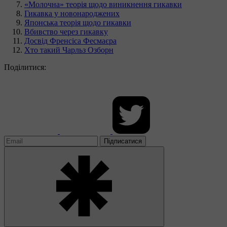
«Молочна» теорія щодо виникнення гикавки
Гикавка у новонароджених
Японська теорія щодо гикавки
Вбивство через гикавку
Досвід Френсіса Фесмаєра
Хто такий Чарльз Озборн
Поділитися:
Підписатися