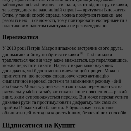
заблокував всілякі недолугі сигнали, як от від центру гикавки,
та зосередився на важливішій справі — врятувати їхнє життя.
Отже, у такий спосіб справді можна позбутися гикавки, але
разом із нею – і свідомості, тому повторювати експерименти з
пластиковим пакетом самотужки не рекомендовано.
Перелякатися
У 2013 році Патрік Маєрс випадково застрелив свого друга,
10
допомагаючи йому позбутися гикавки
. Такі випадки
трапляються час від часу, адже вважається, що перелякавшись,
можна перестати гикати. Наразі є вкрай мало наукових
досліджень, які б достеменно вивчали цей процес. Можна
припустити, що переляк спрацьовує через активацію
симпатичної нервової системи та ввімкнення режиму «бий
або біжи». Мовляв, у цей час мозок також перемикається на
рятувальну місію та забуває гикати. Інше пояснення — різкий
вдих, яким супроводжується переляк. Він може перезапустити
дихальні рухи та простимулювати діафрагму, так само як
прийом Геймліха або блювота. У будь-якому разі, краще
облишити цей метод на користь інших, безпечніших способів.
Підписатися на Куншт