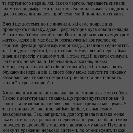
та гортанного нервів, які, своєю чергою, передають сигнали
від мозку до діафрагми та гортані. Коли на якомусь з відрізків
цього шляху виникають проблеми, ми й починаємо гикати.
Вчені ще достеменно не вивчили, які саме подразники
провокують гикавку, адже її рефлекторна дуга доволі складна.
Взяти хоча б блукаючий нерв. Його іноді називають «центром
життя», адже він має безліч розгалужень і контролює як
серйозні функції організму, наприклад, дихання й серцебиття,
так і не дуже серйозні, як-от гикавку. Блукаючий нерв займає
значний простір у нашому тілі, а отже годі й шукати стимули,
які б його не зачіпали. Переїдання, алкоголь, низькі
температури, голосний спів чи сильний регіт стимулюють
блукаючий нерв, а він зі свого боку може запустити гикавку.
Зазвичай така гикавка є короткотривалою та не становить
жодної загрози здоров’ю.
Хвилювання викликає гикавка, що не минається сама собою.
Такою є довготривала гикавка, що продовжується понад 48
годин, та нездоланна гикавка, яка може тривати місяцями. У
таких випадках гикання, найімовірніше, є симптомом
захворювання. Так, наприклад, довготривала гикавка може
вказувати на те, що людина перенесла інсульт, особливо якщо
порушення кровообігу сталося у довгастому мозку. Пухлини
мозку та ураження нервової системи, як-от енцефаліт, також