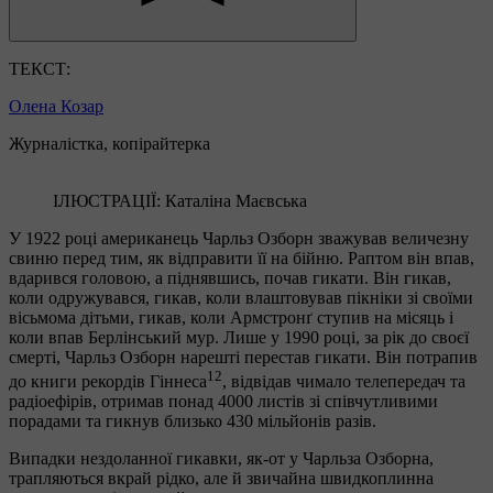
ТЕКСТ:
Олена Козар
Журналістка, копірайтерка
ІЛЮСТРАЦІЇ: Каталіна Маєвська
У 1922 році американець Чарльз Озборн зважував величезну
свиню перед тим, як відправити її на бійню. Раптом він впав,
вдарився головою, а піднявшись, почав гикати. Він гикав,
коли одружувався, гикав, коли влаштовував пікніки зі своїми
вісьмома дітьми, гикав, коли Армстронґ ступив на місяць і
коли впав Берлінський мур. Лише у 1990 році, за рік до своєї
смерті, Чарльз Озборн нарешті перестав гикати. Він потрапив
12
до книги рекордів Гіннеса
, відвідав чимало телепередач та
радіоефірів, отримав понад 4000 листів зі співчутливими
порадами та гикнув близько 430 мільйонів разів.
Випадки нездоланної гикавки, як-от у Чарльза Озборна,
трапляються вкрай рідко, але й звичайна швидкоплинна