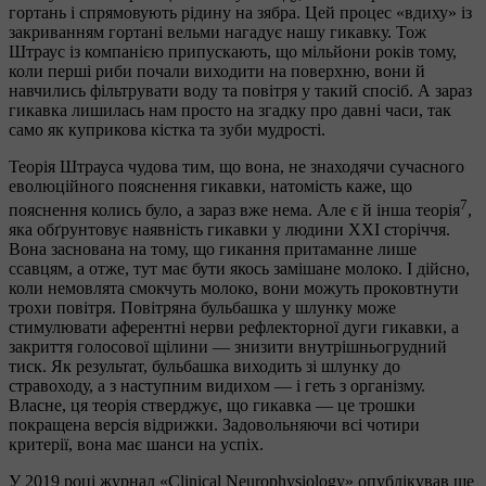
гортань і спрямовують рідину на зябра. Цей процес «вдиху» із
закриванням гортані вельми нагадує нашу гикавку. Тож
Штраус із компанією припускають, що мільйони років тому,
коли перші риби почали виходити на поверхню, вони й
навчились фільтрувати воду та повітря у такий спосіб. А зараз
гикавка лишилась нам просто на згадку про давні часи, так
само як куприкова кістка та зуби мудрості.
Теорія Штрауса чудова тим, що вона, не знаходячи сучасного
еволюційного пояснення гикавки, натомість каже, що
7
пояснення колись було, а зараз вже нема. Але є й інша теорія
,
яка обґрунтовує наявність гикавки у людини ХХІ сторіччя.
Вона заснована на тому, що гикання притаманне лише
ссавцям, а отже, тут має бути якось замішане молоко. І дійсно,
коли немовлята смокчуть молоко, вони можуть проковтнути
трохи повітря. Повітряна бульбашка у шлунку може
стимулювати аферентні нерви рефлекторної дуги гикавки, а
закриття голосової щілини — знизити внутрішньогрудний
тиск. Як результат, бульбашка виходить зі шлунку до
стравоходу, а з наступним видихом — і геть з організму.
Власне, ця теорія стверджує, що гикавка — це трошки
покращена версія відрижки. Задовольняючи всі чотири
критерії, вона має шанси на успіх.
У 2019 році журнал «Clinical Neurophysiology» опублікував ще