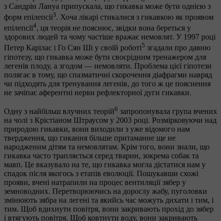
з Сандрін Лануа припускала, що гикавка може бути однією з
3
форм епілепсії
. Хоча лікарі стикалися з гикавкою як проявом
4
епілепсії
, ця теорія не пояснює, звідки вона береться у
здорових людей та чому частіше вражає немовлят. У 1997 році
5
Петер Карілас і Го Сян Ші у своїй роботі
згадали про давню
гіпотезу, що гикавка може бути своєрідним тренажером для
легенів плоду, а згодом — немовляти. Проблема цієї гіпотези
полягає в тому, що спазматичні скорочення діафрагми навряд
чи підходять для тренування легенів, до того ж це пояснення
не зачіпає аферентні нерви рефлекторної дуги гикавки.
6
Одну з найбільш влучних теорій
запропонувала група вчених
на чолі з Крістіаном Штраусом у 2003 році. Розмірковуючи над
природою гикавки, вони виходили з уже відомого нам
твердження, що гикання більше притаманне ще не
народженим дітям та немовлятам. Крім того, вони знали, що
гикавка часто трапляється серед тварин, зокрема собак та
мавп. Це вказувало на те, що гикавка могла дістатися нам у
спадок після якогось з етапів еволюції. Пошукавши схожі
прояви, вчені натрапили на процес вентиляції зябер у
земноводних. Перетворюючись на дорослу жабу, пуголовки
змінюють зябра на легені та якийсь час можуть дихати і тим, і
тим. Щоб вдихнути повітря, вони закривають прохід до зябер
і втягують повітря. Щоб ковтнути воду, вони закривають