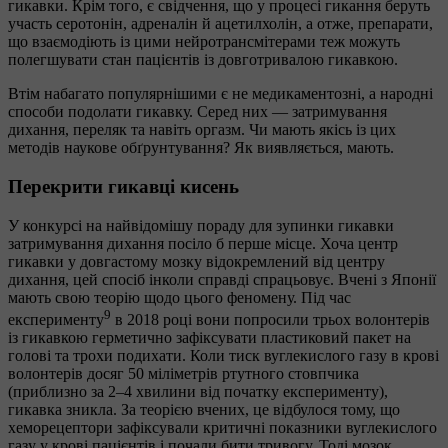
гикавки. Крім того, є свідчення, що у процесі гикання беруть
участь серотонін, адреналін й ацетилхолін, а отже, препарати,
що взаємодіють із цими нейротрансмітерами теж можуть
полегшувати стан пацієнтів із довготривалою гикавкою.
Втім набагато популярнішими є не медикаментозні, а народні
способи подолати гикавку. Серед них — затримування
дихання, переляк та навіть оргазм. Чи мають якісь із цих
методів наукове обґрунтування? Як виявляється, мають.
Перекрити гикавці кисень
У конкурсі на найвідомішу пораду для зупинки гикавки
затримування дихання посіло б перше місце. Хоча центр
гикавки у довгастому мозку відокремлений від центру
дихання, цей спосіб інколи справді спрацьовує. Вчені з Японії
мають свою теорію щодо цього феномену. Під час
9
експерименту
в 2018 році вони попросили трьох волонтерів
із гикавкою герметично зафіксувати пластиковий пакет на
голові та трохи подихати. Коли тиск вуглекислого газу в крові
волонтерів досяг 50 міліметрів ртутного стовпчика
(приблизно за 2–4 хвилини від початку експерименту),
гикавка зникла. За теорією вчених, це відбулося тому, що
хеморецептори зафіксували критичні показники вуглекислого
газу у крові пацієнтів і почали бити тривогу. Тоді мозок