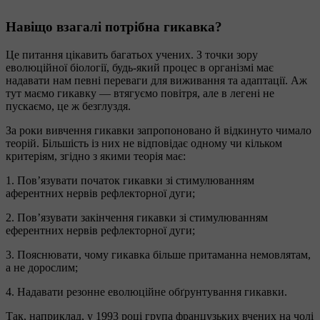
Навіщо взагалі потрібна гикавка?
Це питання цікавить багатьох учених. З точки зору
еволюційної біології, будь-який процес в організмі має
надавати нам певні переваги для виживання та адаптації. Аж
тут маємо гикавку — втягуємо повітря, але в легені не
пускаємо, це ж безглуздя.
За роки вивчення гикавки запропоновано й відкинуто чимало
теорій. Більшість із них не відповідає одному чи кільком
критеріям, згідно з якими теорія має:
1. Пов’язувати початок гикавки зі стимулюванням
аферентних нервів рефлекторної дуги;
2. Пов’язувати закінчення гикавки зі стимулюванням
еферентних нервів рефлекторної дуги;
3. Пояснювати, чому гикавка більше притаманна немовлятам,
а не дорослим;
4. Надавати резонне еволюційне обґрунтування гикавки.
Так, наприклад, у 1993 році група французьких вчених на чолі