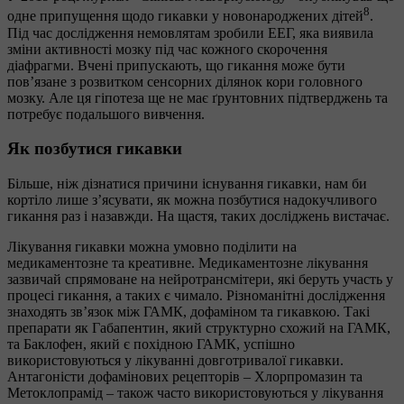
8
одне припущення щодо гикавки у новонароджених дітей
.
Під час дослідження немовлятам зробили ЕЕГ, яка виявила
зміни активності мозку під час кожного скорочення
діафрагми. Вчені припускають, що гикання може бути
пов’язане з розвитком сенсорних ділянок кори головного
мозку. Але ця гіпотеза ще не має ґрунтовних підтверджень та
потребує подальшого вивчення.
Як позбутися гикавки
Більше, ніж дізнатися причини існування гикавки, нам би
кортіло лише з’ясувати, як можна позбутися надокучливого
гикання раз і назавжди. На щастя, таких досліджень вистачає.
Лікування гикавки можна умовно поділити на
медикаментозне та креативне. Медикаментозне лікування
зазвичай спрямоване на нейротрансмітери, які беруть участь у
процесі гикання, а таких є чимало. Різноманітні дослідження
знаходять зв’язок між ГАМК, дофаміном та гикавкою. Такі
препарати як Габапентин, який структурно схожий на ГАМК,
та Баклофен, який є похідною ГАМК, успішно
використовуються у лікуванні довготривалої гикавки.
Антагоністи дофамінових рецепторів – Хлорпромазин та
Метоклопрамід – також часто використовуються у лікування