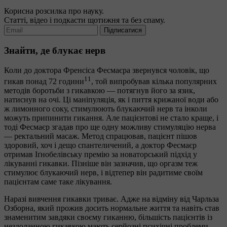
Корисна розсилка про науку.
Статті, відео і подкасти щотижня та без спаму.
Підписатися
Знайти, де блукає нерв
Коли до доктора Френсіса Фесмаєра звернувся чоловік, що
11
гикав понад 72 години
, той випробував кілька популярних
методів боротьби з гикавкою — потягнув його за язик,
натиснув на очі. Ці маніпуляція, як і пиття крижаної води або
ж лимонного соку, стимулюють блукаючий нерв та інколи
можуть припинити гикання. Але пацієнтові не стало краще, і
тоді Фесмаєр згадав про ще одну можливу стимуляцію нерва
— ректальний масаж. Метод спрацював, пацієнт пішов
здоровий, хоч і дещо спантеличений, а доктор Фесмаєр
отримав Іґнобелівську премію за новаторський підхід у
лікуванні гикавки. Пізніше він зазначив, що оргазм теж
стимулює блукаючий нерв, і відтепер він радитиме своїм
пацієнтам саме таке лікування.
Наразі вивчення гикавки триває. Адже на відміну від Чарльза
Озборна, який прожив досить нормальне життя та навіть став
знаменитим завдяки своєму гиканню, більшість пацієнтів із
нездоланною гикавкою мають серйозні психічні проблеми,