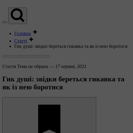
Головна
Статті
Гик душі: звідки береться гикавка та як із нею боротися
Стаття
Тема не обрана —
17 червня, 2021
Гик душі: звідки береться гикавка та
як із нею боротися