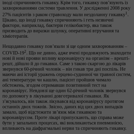
іноді спричиняють гикавку. Крім того, гикавку пов’язують із
захворюваннями системи травлення. У дослідженні 2008 року
1
27% пацієнтів з раком стравоходу мали нездоланну гикавку
.
Цікаво, що іноді гикавку спричиняють і геть незвичні
фактори, наприклад, бактерія гелікобактер, яка також
призводить до виразки шлунку, оперативні втручання та
хіміотерапія.
Нещодавно гикавку пов’язали зі ще одним захворюванням –
2
COVID-19
. Що не дивно, адже вчені продовжують знаходити
нові й нові прояви впливу коронавірусу на організм – врешті-
решт, дійшло й до гикавки. Саме з такою скаргою до лікарів
звернувся 60-річний чоловік – він гикав три дні поспіль. Не
маючи ані історії уражень серцево-судинної чи травної систем,
ані температури чи кашлю, пацієнт пройшов чимало
обстежень, згодом отримавши позитивний тест на
коронавірус. Невдовзі ще один 62-річний чоловік звернувся
по допомогу в лікуванні довготривалої гикавки. Як
з’ясувалось, він також лікувався від коронавірусу протягом
останніх двох тижнів. Звісно, даних від цих двох випадків
замало, щоб відстежити зв’язок між гикавкою та
коронавірусом. Проте лікарі припускають, що справа може
бути у запальних процесах, які викликаються пневмонією,
впливають на діафрагмальні нерви та спричиняють гикавку.