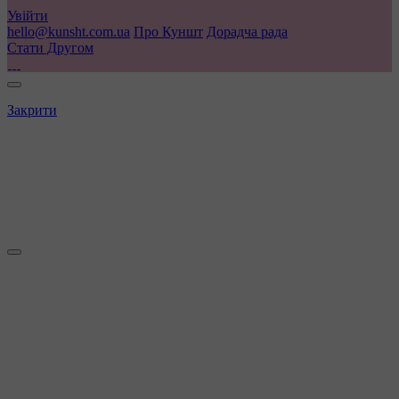
Увійти
hello@kunsht.com.ua
Про Куншт
Дорадча рада
Стати Другом
Закрити