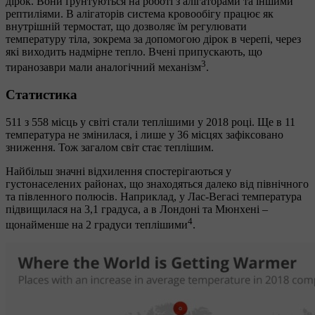
дірок. Вони ґрунтуються на роботі з алігаторами та іншими
рептиліями. В алігаторів система кровообігу працює як
внутрішній термостат, що дозволяє їм регулювати
температуру тіла, зокрема за допомогою дірок в черепі, через
які виходить надмірне тепло. Вчені припускають, що
3
тиранозаври мали аналогічний механізм
.
Статистика
511 з 558 місць у світі стали теплішими у 2018 році. Ще в 11
температура не змінилася, і лише у 36 місцях зафіксовано
зниження. Тож загалом світ стає теплішим.
Найбільш значні відхилення спостерігаються у
густонаселених районах, що знаходяться далеко від північного
та півленного полюсів. Наприклад, у Лас-Вегасі температура
підвищилася на 3,1 градуса, а в Лондоні та Мюнхені ‒
4
щонайменше на 2 градуси теплішими
.