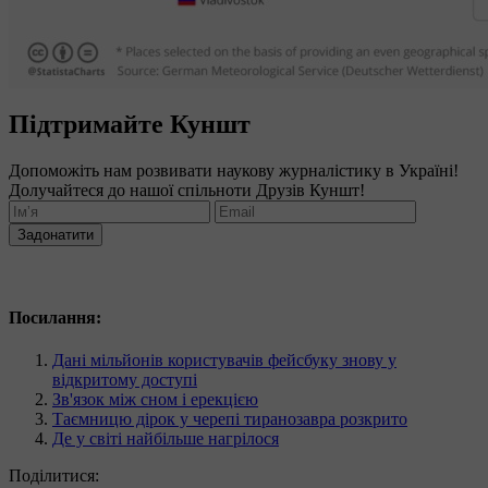
Підтримайте Куншт
Допоможіть нам розвивати наукову журналістику в Україні!
Долучайтеся до нашої спільноти Друзів Куншт!
Задонатити
Посилання:
Дані мільйонів користувачів фейсбуку знову у
відкритому доступі
Зв'язок між сном і ерекцією
Таємницю дірок у черепі тиранозавра розкрито
Де у світі найбільше нагрілося
Поділитися: