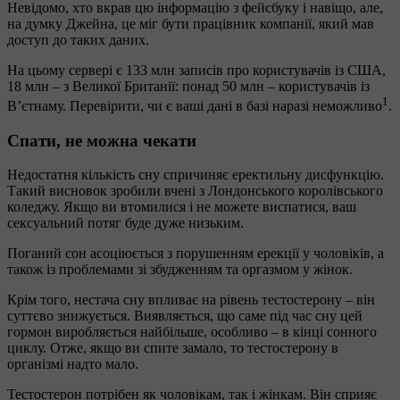
Невідомо, хто вкрав цю інформацію з фейсбуку і навіщо, але,
на думку Джейна, це міг бути працівник компанії, який мав
доступ до таких даних.
На цьому сервері є 133 млн записів про користувачів із США,
18 млн – з Великої Британії: понад 50 млн – користувачів із
1
В’єтнаму. Перевірити, чи є ваші дані в базі наразі неможливо
.
Спати, не можна чекати
Недостатня кількість сну спричиняє еректильну дисфункцію.
Такий висновок зробили вчені з Лондонського королівського
коледжу. Якщо ви втомилися і не можете виспатися, ваш
сексуальний потяг буде дуже низьким.
Поганий сон асоціюється з порушенням ерекції у чоловіків, а
також із проблемами зі збудженням та оргазмом у жінок.
Крім того, нестача сну впливає на рівень тестостерону – він
суттєво знижується. Виявляється, що саме під час сну цей
гормон виробляється найбільше, особливо – в кінці сонного
циклу. Отже, якщо ви спите замало, то тестостерону в
організмі надто мало.
Тестостерон потрібен як чоловікам, так і жінкам. Він сприяє