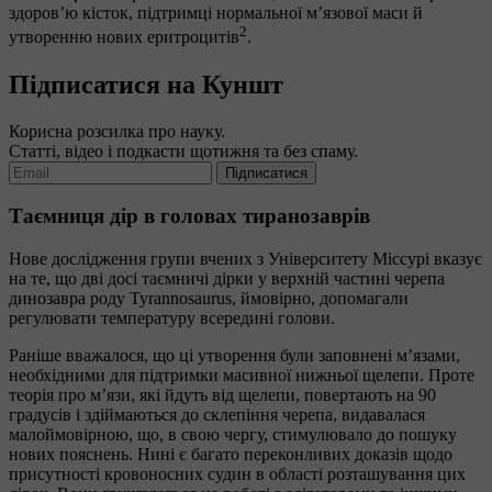
здоров’ю кісток, підтримці нормальної м’язової маси й
2
утворенню нових еритроцитів
.
Підписатися на Куншт
Корисна розсилка про науку.
Статті, відео і подкасти щотижня та без спаму.
Підписатися
Таємниця дір в головах тиранозаврів
Нове дослідження групи вчених з Університету Міссурі вказує
на те, що дві досі таємничі дірки у верхній частині черепа
динозавра роду Tyrannosaurus, ймовірно, допомагали
регулювати температуру всередині голови.
Раніше вважалося, що ці утворення були заповнені м’язами,
необхідними для підтримки масивної нижньої щелепи. Проте
теорія про м’язи, які йдуть від щелепи, повертають на 90
градусів і здіймаються до склепіння черепа, видавалася
малоймовірною, що, в свою чергу, стимулювало до пошуку
нових пояснень. Нині є багато переконливих доказів щодо
присутності кровоносних судин в області розташування цих