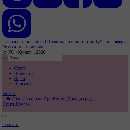
Політика приватності
Правила використання
Публічна оферта
Редакційна політика
(с) ГО «Куншт», 2026.
Статті
Подкасти
Відео
Проєкти
Увійти
hello@kunsht.com.ua
Про Куншт
Дорадча рада
Стати Другом
Закрити