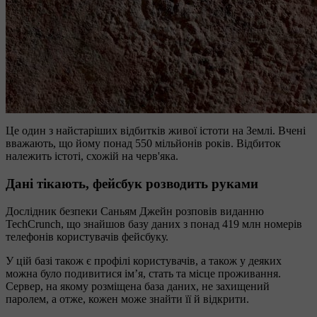
Це один з найстаріших відбитків живої істоти на Землі. Вчені
вважають, що йому понад 550 мільйонів років. Відбиток
належить істоті, схожій на черв'яка.
Дані тікають, фейсбук розводить руками
Дослідник безпеки Саньям Джейн розповів виданню
TechCrunch, що знайшов базу даних з понад 419 млн номерів
телефонів користувачів фейсбуку.
У цій базі також є профілі користувачів, а також у деяких
можна було подивитися ім’я, стать та місце проживання.
Сервер, на якому розміщена база даних, не захищений
паролем, а отже, кожен може знайти її й відкрити.