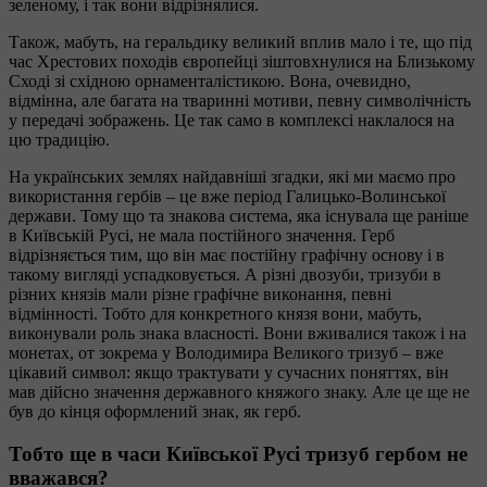
зеленому, і так вони відрізнялися.
Також, мабуть, на геральдику великий вплив мало і те, що під
час Хрестових походів європейці зіштовхнулися на Близькому
Сході зі східною орнаменталістикою. Вона, очевидно,
відмінна, але багата на тваринні мотиви, певну символічність
у передачі зображень. Це так само в комплексі наклалося на
цю традицію.
На українських землях найдавніші згадки, які ми маємо про
використання гербів – це вже період Галицько-Волинської
держави. Тому що та знакова система, яка існувала ще раніше
в Київській Русі, не мала постійного значення. Герб
відрізняється тим, що він має постійну графічну основу і в
такому вигляді успадковується. А різні двозуби, тризуби в
різних князів мали різне графічне виконання, певні
відмінності. Тобто для конкретного князя вони, мабуть,
виконували роль знака власності. Вони вживалися також і на
монетах, от зокрема у Володимира Великого тризуб – вже
цікавий символ: якщо трактувати у сучасних поняттях, він
мав дійсно значення державного княжого знаку. Але це ще не
був до кінця оформлений знак, як герб.
Тобто ще в часи Київської Русі тризуб гербом не
вважався?