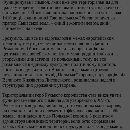
Функціонував і символ, який вже був територіальним для
цього утворення: золотий лев, який спинається на скелю на
синьому полі. Його колористика однозначно фіксується вже в
1410 році, коли в описі Грюнвальдської битви згадується
прапор Львівської землі – синій з жовтим левом, який
спинається на скелю.
Зрозуміло, що все це відбувалося в межах європейських
традицій, тому що через династичні шлюби і Данило
Романович, і його сини мали сильну орієнтацію на
центральноєвропейську політику, мали родинні зв’язки і з
угорськими династіями, і з польськими, тому це все
розвивалося в єдиному культурно-політичному просторі.
Після розпаду Галицько-Волинської держави ці землі
потрапили в залежність від Польської корони, від угорців, від
Великого Князівства Литовського і розвивалися надалі в
структурах цих державних утворень.
Територіальний герб Руського королівства став виконувати
функцію земельного символа для утвореного в XV ст.
Руського воєводства, ввійшов до титулу польського короля, і
на печатках та інших елементах фігурував як один з гербів
земель, приналежних до Польської корони. З розвитком
адміністрування інших територій, коли було сформоване
також і Київське воєводство в структурі Польської держави,