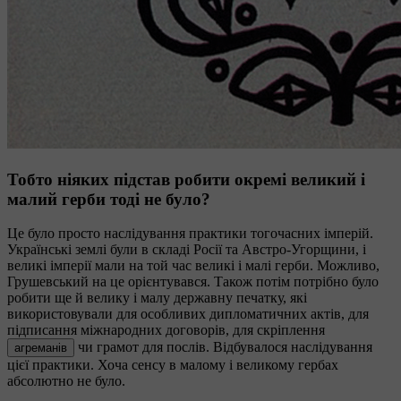
Тобто ніяких підстав робити окремі великий і
малий герби тоді не було?
Це було просто наслідування практики тогочасних імперій.
Українські землі були в складі Росії та Австро-Угорщини, і
великі імперії мали на той час великі і малі герби. Можливо,
Грушевський на це орієнтувався. Також потім потрібно було
робити ще й велику і малу державну печатку, які
використовували для особливих дипломатичних актів, для
підписання міжнародних договорів, для скріплення
чи грамот для послів. Відбувалося наслідування
агреманів
цієї практики. Хоча сенсу в малому і великому гербах
абсолютно не було.