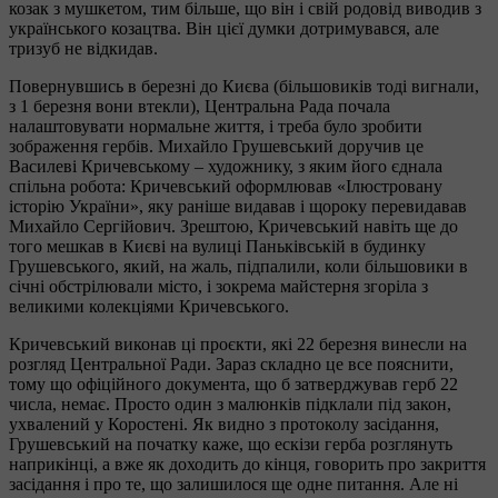
козак з мушкетом, тим більше, що він і свій родовід виводив з
українського козацтва. Він цієї думки дотримувався, але
тризуб не відкидав.
Повернувшись в березні до Києва (більшовиків тоді вигнали,
з 1 березня вони втекли), Центральна Рада почала
налаштовувати нормальне життя, і треба було зробити
зображення гербів. Михайло Грушевський доручив це
Василеві Кричевському – художнику, з яким його єднала
спільна робота: Кричевський оформлював «Ілюстровану
історію України», яку раніше видавав і щороку перевидавав
Михайло Сергійович. Зрештою, Кричевський навіть ще до
того мешкав в Києві на вулиці Паньківській в будинку
Грушевського, який, на жаль, підпалили, коли більшовики в
січні обстрілювали місто, і зокрема майстерня згоріла з
великими колекціями Кричевського.
Кричевський виконав ці проєкти, які 22 березня винесли на
розгляд Центральної Ради. Зараз складно це все пояснити,
тому що офіційного документа, що б затверджував герб 22
числа, немає. Просто один з малюнків підклали під закон,
ухвалений у Коростені. Як видно з протоколу засідання,
Грушевський на початку каже, що ескізи герба розглянуть
наприкінці, а вже як доходить до кінця, говорить про закриття
засідання і про те, що залишилося ще одне питання. Але ні