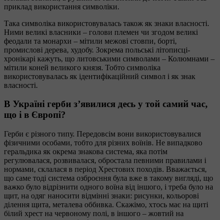
приклад використання символіки.
Така символіка використовувалась також як знаки власності.
Ними великі власники – голови племен чи згодом великі
феодали та монархи – мітили межові стовпи, борті,
промислові дерева, худобу. Зокрема польські літописці-
хронікарі кажуть, що литовськими символами – Колюмнами –
мітили коней великого князя. Тобто символіка
використовувалась як ідентифікаційний символ і як знак
власності.
В Україні герби з’явилися десь у той самий час,
що і в Європі?
Герби є різного типу. Передовсім вони використовувалися
фізичними особами, тобто для різних воїнів. Не випадково
геральдика як окрема знакова система, яка потім
регулювалася, розвивалася, обростала певними правилами і
нормами, склалася в період Хрестових походів. Вважається,
що саме тоді система озброєння була вже в такому вигляді, що
важко було відрізнити одного воїна від іншого, і треба було на
щит, на одяг наносити відмінні знаки: рисунки, кольорові
ділення щита, металева оббивка. Скажімо, хтось має на щиті
білий хрест на червоному полі, в іншого – жовтий на