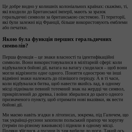
Це добре видно у колишніх колоніальних країнах: скажімо, ті,
які входили до Британської імперії, мають за зразок
геральдичні символи за британською системою. Ті території,
які були залежні від Франції, більше використовують емблеми
або печатки.
Якою була функція перших геральдичних
символів?
Перша функція – це знаки власності та ідентифікаційні
символи. Вони використовувалися в мілітарній сфері: коли
відбувалися бойові дії, ватага на ватагу сходилася – щоб вони
могли відрізнити одне одного. Поняття однострою чи інші
відмінні знаки належать до пізнішого періоду. А в ті часи,
коли відбувалася битва, щоб навести якийсь лад, в одному
місці піднімали певний тотемний знак на жердці чи символ,
прикріплений до древка, і воїни збиралися до цього одного
призначеного пункту, щоб отримати нові вказівки, як вести
бойові дії.
Ми маємо навіть згадки в літописах, зокрема, під Галичем, що
так українці-русини захопили польський прапор чи хоругву
(термін по-різному вживався) і підняли в одному місці.
Поляки збіглися, а русини їх там вибили до ноги. Такий ось