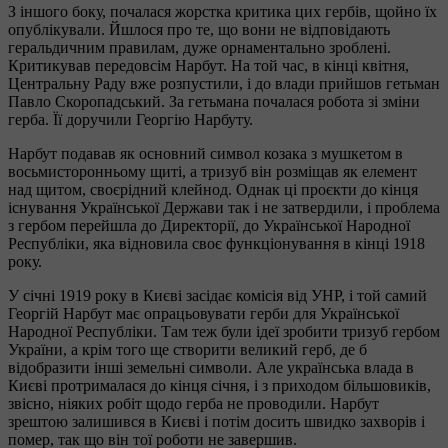
З іншого боку, почалася жорстка критика цих гербів, щойно їх
опублікували. Йшлося про те, що вони не відповідають
геральдичним правилам, дуже орнаментально зроблені.
Критикував передовсім Нарбут. На той час, в кінці квітня,
Центральну Раду вже розпустили, і до влади прийшов гетьман
Павло Скоропадський. За гетьмана почалася робота зі зміни
герба. Її доручили Георгію Нарбуту.
Нарбут подавав як основний символ козака з мушкетом в
восьмисторонньому щиті, а тризуб він розміщав як елемент
над щитом, своєрідний клейнод. Однак ці проєкти до кінця
існування Української Держави так і не затвердили, і проблема
з гербом перейшла до Директорії, до Української Народної
Республіки, яка відновила своє функціонування в кінці 1918
року.
У січні 1919 року в Києві засідає комісія від УНР, і той самий
Георгій Нарбут має опрацьовувати герби для Української
Народної Республіки. Там теж були ідеї зробити тризуб гербом
України, а крім того ще створити великий герб, де б
відобразити інші земельні символи. Але українська влада в
Києві протрималася до кінця січня, і з приходом більшовиків,
звісно, ніяких робіт щодо герба не проводили. Нарбут
зрештою залишився в Києві і потім досить швидко захворів і
помер, так що він тої роботи не завершив.