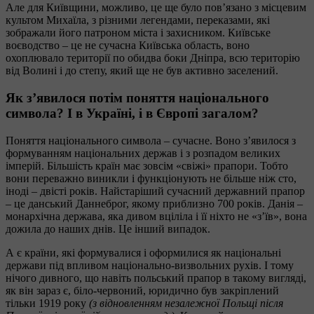
Але для Київщини, можливо, це ще було пов’язано з місцевим
культом Михаїла, з різними легендами, переказами, які
зображали його патроном міста і захисником. Київське
воєводство – це не сучасна Київська область, воно
охоплювало території по обидва боки Дніпра, всю територію
від Волині і до степу, який ще не був активно заселений.
Як з’явилося потім поняття національного
символа? І в Україні, і в Європі загалом?
Поняття національного символа – сучасне. Воно з’явилося з
формуванням національних держав і з розпадом великих
імперій. Більшість країн має зовсім «свіжі» прапори. Тобто
вони переважно виникли і функціонують не більше ніж сто,
іноді – двісті років. Найстаріший сучасний державний прапор
– це данський Даннеброг, якому приблизно 700 років. Данія –
монархічна держава, яка дивом вціліла і її ніхто не «з’їв», вона
дожила до наших днів. Це інший випадок.
А є країни, які формувалися і оформилися як національні
держави під впливом національно-визвольних рухів. І тому
нічого дивного, що навіть польський прапор в такому вигляді,
як він зараз є, біло-червоний, юридично був закріплений
тільки 1919 року
(з відновленням незалежної Польщі після