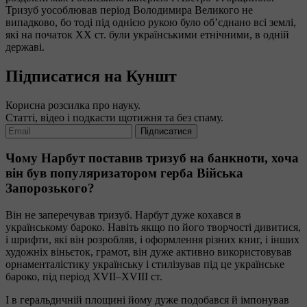
Тризуб уособлював період Володимира Великого не
випадково, бо тоді під однією рукою було об’єднано всі землі,
які на початок ХХ ст. були українськими етнічними, в одній
державі.
Підписатися на Куншт
Корисна розсилка про науку.
Статті, відео і подкасти щотижня та без спаму.
Підписатися
Чому Нарбут поставив тризуб на банкноти, хоча
він був популяризатором герба Війська
Запорозького?
Він не заперечував тризуб. Нарбут дуже кохався в
українському бароко. Навіть якщо по його творчості дивитися,
і шрифти, які він розробляв, і оформлення різних книг, і інших
художніх віньєток, грамот, він дуже активно використовував
орнаменталістику українську і стилізував під це українське
бароко, під період XVII–XVIII ст.
І в геральдичній площині йому дуже подобався й імпонував