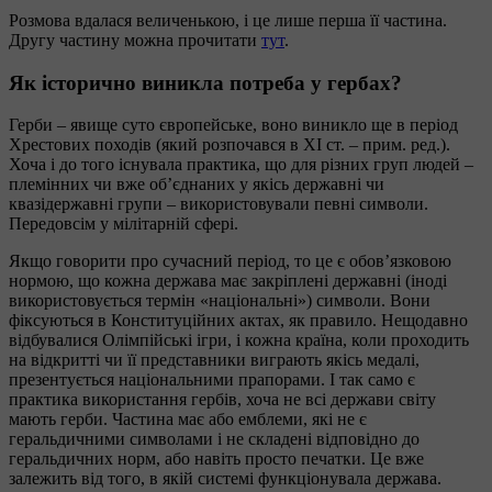
Розмова вдалася величенькою, і це лише перша її частина.
Другу частину можна прочитати
тут
.
Як історично виникла потреба у гербах?
Герби – явище суто європейське, воно виникло ще в період
Хрестових походів (який розпочався в ХІ ст. – прим. ред.).
Хоча і до того існувала практика, що для різних груп людей –
племінних чи вже об’єднаних у якісь державні чи
квазідержавні групи – використовували певні символи.
Передовсім у мілітарній сфері.
Якщо говорити про сучасний період, то це є обов’язковою
нормою, що кожна держава має закріплені державні (іноді
використовується термін «національні») символи. Вони
фіксуються в Конституційних актах, як правило. Нещодавно
відбувалися Олімпійські ігри, і кожна країна, коли проходить
на відкритті чи її представники виграють якісь медалі,
презентується національними прапорами. І так само є
практика використання гербів, хоча не всі держави світу
мають герби. Частина має або емблеми, які не є
геральдичними символами і не складені відповідно до
геральдичних норм, або навіть просто печатки. Це вже
залежить від того, в якій системі функціонувала держава.