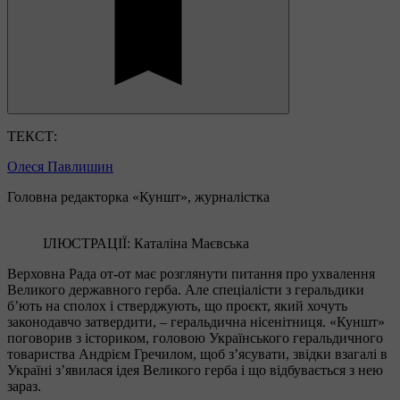
ТЕКСТ:
Олеся Павлишин
Головна редакторка «Куншт», журналістка
ІЛЮСТРАЦІЇ: Каталіна Маєвська
Верховна Рада от-от має розглянути питання про ухвалення
Великого державного герба. Але спеціалісти з геральдики
б’ють на сполох і стверджують, що проєкт, який хочуть
законодавчо затвердити, ‒ геральдична нісенітниця. «Куншт»
поговорив з істориком, головою Українського геральдичного
товариства Андрієм Гречилом, щоб з’ясувати, звідки взагалі в
Україні з’явилася ідея Великого герба і що відбувається з нею
зараз.