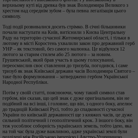
верхньому куті від древка був знак Володимира Великого з
хрестом над середнім зубом – була певна легалізація цього
символу.
Тоді події розвивалися досить стрімко. В січні більшовики
почали наступати на Київ, витіснили з Києва Центральну
Раду на територію сучасної Житомирської області, і тільки в
лютому в місті Коростень ухвалили закон про державний герб
УНР – як текстовий, без самого малюнка. Це відбулося 12
лютого за старим стилем або 25 лютого – за новим.
Грушевський, який брав участь в цьому голосуванні,
переосмислив своє ставлення до тризуба, погодився, і саме
тризуб як знак Київської держави часів Володимира Святого –
таке було формулювання – затверджено гербом Української
Народної Республіки.
Потім у своїй статті, пояснюючи, чому такий символ став
гербом, він сказав, що цей знак є дуже оригінальним, він не
подібний на всі інші, і головне, що він, з одного боку, апелює
до традицій Київської Русі, тобто до спадковості сучасної
України по київській державності ще з княжих часів, це дуже
сильний політичний і геополітичний крок. З іншого боку, він
теж уособлює соборність українських земель, тобто ідею, яка
на той час була дуже важливою, адже українські землі були
розділені між Російською імперією і Австро-Угорщиною.