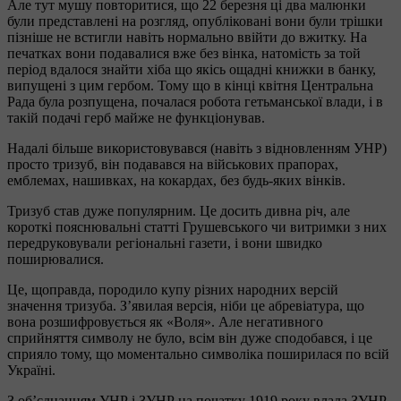
Але тут мушу повторитися, що 22 березня ці два малюнки
були представлені на розгляд, опубліковані вони були трішки
пізніше не встигли навіть нормально ввійти до вжитку. На
печатках вони подавалися вже без вінка, натомість за той
період вдалося знайти хіба що якісь ощадні книжки в банку,
випущені з цим гербом. Тому що в кінці квітня Центральна
Рада була розпущена, почалася робота гетьманської влади, і в
такій подачі герб майже не функціонував.
Надалі більше використовувався (навіть з відновленням УНР)
просто тризуб, він подавався на військових прапорах,
емблемах, нашивках, на кокардах, без будь-яких вінків.
Тризуб став дуже популярним. Це досить дивна річ, але
короткі пояснювальні статті Грушевського чи витримки з них
передруковували регіональні газети, і вони швидко
поширювалися.
Це, щоправда, породило купу різних народних версій
значення тризуба. З’явилая версія, ніби це абревіатура, що
вона розшифровується як «Воля». Але негативного
сприйняття символу не було, всім він дуже сподобався, і це
сприяло тому, що моментально символіка поширилася по всій
Україні.
З об’єднанням УНР і ЗУНР на початку 1919 року влада ЗУНР