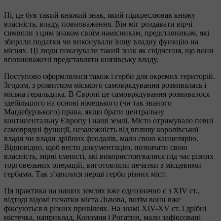
Ні, це був такий княжий знак, який підкреслював княжу
власність, владу, повноваження. Він міг роздавати вірчі
символи з цим знаком своїм намісникам, представникам, які
збирали податки чи виконували іншу владну функцію на
місцях. Ці люди показували такий знак як свідчення, що вони
вповноважені представляти князівську владу.
Поступово оформлялися також і герби для окремих територій.
Згодом, з розвитком міського самоврядування розвивалась і
міська геральдика. В Європі це самоврядування розвивалося
здебільшого на основі німецького (чи так званого
Маґдебурзького) права, якщо брати центральну
континентальну Європу і наші землі. Місто отримувало певні
самоврядні функції, незалежність від впливу королівської
влади чи влади дрібних феодалів, мало свою канцелярію.
Відповідно, щоб вести документацію, позначати свою
власність, мірні ємності, які використовувалися під час різних
торговельних операцій, виготовляли печатки з місцевими
гербами. Так з’явилися перші герби різних міст.
Ця практика на наших землях вже однозначно є з XIV ст.,
відтоді відомі печатки міста Львова, потім вони вже
фіксуються в різних привілеях. На зламі XIV-XV ст. і дрібні
містечка, наприклад, Коломия і Рогатин, мали зафіксовані