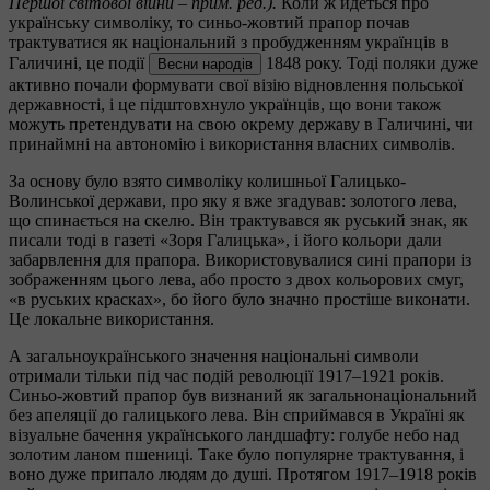
Першої світової війни – прим. ред.).
Коли ж йдеться про
українську символіку, то синьо-жовтий прапор почав
трактуватися як національний з пробудженням українців в
Галичині, це події
1848 року. Тоді поляки дуже
Весни народів
активно почали формувати свої візію відновлення польської
державності, і це підштовхнуло українців, що вони також
можуть претендувати на свою окрему державу в Галичині, чи
принаймні на автономію і використання власних символів.
За основу було взято символіку колишньої Галицько-
Волинської держави, про яку я вже згадував: золотого лева,
що спинається на скелю. Він трактувався як руський знак, як
писали тоді в газеті «Зоря Галицька», і його кольори дали
забарвлення для прапора. Використовувалися сині прапори із
зображенням цього лева, або просто з двох кольорових смуг,
«в руських красках», бо його було значно простіше виконати.
Це локальне використання.
А загальноукраїнського значення національні символи
отримали тільки під час подій революції 1917–1921 років.
Синьо-жовтий прапор був визнаний як загальнонаціональний
без апеляції до галицького лева. Він сприймався в Україні як
візуальне бачення українського ландшафту: голубе небо над
золотим ланом пшениці. Таке було популярне трактування, і
воно дуже припало людям до душі. Протягом 1917–1918 років