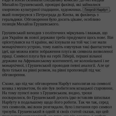
Михайло Грушевський, провідні фахівці, які займалися
охороною культурної спадщини, художники,
,
Георгій Нарбут
який повернувся з Петрограда до Києва, як фахівець з
геральдики. Обговорення було досить цікаве, особливо
позиція Михайла Грушевського.
Грушевський виходив з політичних міркувань і вважав, що
для України як нової держави треба придумати щось нове. Він
орієнтувався на ті країни, які існували на той час і не мали
монархічного устрою, тому навіть озвучував такі фантастичні
ідеї, що можна взяти зображення плуга як символа визволеної
праці. Символ плуга був на гербі Ліберії, першої вільної
держави на Африканському континенті, не колоніальної і не
монархічної, і Грушевський проводив певні аналогії. Але це
було тільки на рівні розмов, на рівні пропозицій під час
обговорення.
Схоже, що під час обговорення Нарбут наполягав на символі
козака з мушкетом, бо він був любителем козацької старовини.
На тому пункті вони з Грушевським, видно, трохи
посварилися, бо Грушевський досить їдко вставляв шпильки
Нарбуту в подальшому щодо його роботи. Так чи так, серед
тих символів, які вони розглядали, було і питання про символ
тризуба. Грушевський в одній зі своїх статей сказав, що цей