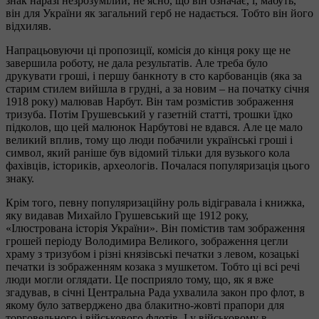
знак наразі незрозумілий, не ясно, що він означає, і, мабуть,
він для України як загальний герб не надається. Тобто він його
відхиляв.
Напрацьовуючи ці пропозиції, комісія до кінця року ще не
завершила роботу, не дала результатів. Але треба було
друкувати гроші, і першу банкноту в сто карбованців (яка за
старим стилем вийшла в грудні, а за новим – на початку січня
1918 року) малював Нарбут. Він там розмістив зображення
тризуба. Потім Грушевський у газетній статті, трошки їдко
підколов, що цей малюнок Нарбутові не вдався. Але це мало
великий вплив, тому що люди побачили українські гроші і
символ, який раніше був відомий тільки для вузького кола
фахівців, істориків, археологів. Почалася популяризація цього
знаку.
Крім того, певну популяризаційну роль відігравала і книжка,
яку видавав Михайло Грушевський ще 1912 року,
«Ілюстрована історія України». Він помістив там зображення
грошей періоду Володимира Великого, зображення цегли
храму з тризубом і різні князівські печатки з левом, козацькі
печатки із зображенням козака з мушкетом. Тобто ці всі речі
люди могли оглядати. Це посприяло тому, що, як я вже
згадував, в січні Центральна Рада ухвалила закон про флот, в
якому було затверджено два блакитно-жовті прапори для
торговельного і військового флотів. І у військовому в