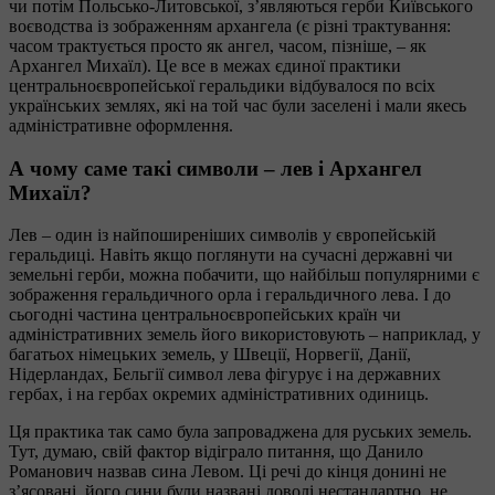
чи потім Польсько-Литовської, з’являються герби Київського
воєводства із зображенням архангела (є різні трактування:
часом трактується просто як ангел, часом, пізніше, – як
Архангел Михаїл). Це все в межах єдиної практики
центральноєвропейської геральдики відбувалося по всіх
українських землях, які на той час були заселені і мали якесь
адміністративне оформлення.
А чому саме такі символи – лев і Архангел
Михаїл?
Лев – один із найпоширеніших символів у європейській
геральдиці. Навіть якщо поглянути на сучасні державні чи
земельні герби, можна побачити, що найбільш популярними є
зображення геральдичного орла і геральдичного лева. І до
сьогодні частина центральноєвропейських країн чи
адміністративних земель його використовують – наприклад, у
багатьох німецьких земель, у Швеції, Норвегії, Данії,
Нідерландах, Бельгії символ лева фігурує і на державних
гербах, і на гербах окремих адміністративних одиниць.
Ця практика так само була запроваджена для руських земель.
Тут, думаю, свій фактор відіграло питання, що Данило
Романович назвав сина Левом. Ці речі до кінця донині не
з’ясовані, його сини були названі доволі нестандартно, не