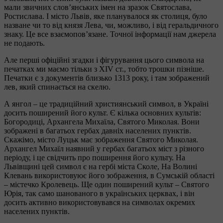
мали звичних слов’янських імен на зразок Святослава,
Ростислава. І місто Львів, яке планувалося як столиця, було
назване чи то від князя Лева, чи, можливо, і від геральдичного
знаку. Це все взаємопов’язане. Точної інформації нам джерела
не подають.
Але перші офіційні згадки і фігурування цього символа на
печатках ми маємо тільки з XIV ст., тобто трошки пізніше.
Печатки є з документів близько 1313 року, і там зображений
лев, який спинається на скелю.
А янгол – це традиційний християнський символ, в Україні
досить поширений його культ. Є кілька основних культів:
Богородиці, Архангела Михаїла, Святого Миколая. Вони
зображені в багатьох гербах давніх населених пунктів.
Скажімо, місто Луцьк має зображення Святого Миколая.
Архангел Михаїл наявний у гербах багатьох міст з різного
періоду, і це свідчить про поширення його культу. На
Львівщині цей символ є на гербі міста Сколе, На Волині
Клевань використовуює його зображення, в Сумській області
– містечко Кролевець. Ще один поширений культ – Святого
Юрія, так само шанованого в українських церквах, і він
досить активно використовувався на символах окремих
населених пунктів.