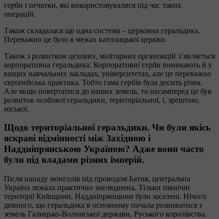
герби і печатки, які використовувалися під час таких
операцій.
Також складалася ще одна система – церковна геральдика.
Переважно це було в межах католицької церкви.
Також з розвитком цехових, мілітарних організацій з’являється
корпоративна геральдика. Корпоративні герби виникають й у
вищих навчальних закладах, університетах, але це переважно
європейська практика. Тобто гама гербів була досить різна.
Але якщо повертатися до наших земель, то насамперед це був
розвиток особової геральдики, територіальної, і, зрештою,
міської.
Щодо територіальної геральдики. Чи були якісь
яскраві відмінності між Західною і
Наддніпрянською Україною? Адже вони часто
були під владами різних імперій.
Після нападу монголів під проводом Батия, центральна
Україна лежала практично знелюднена. Тільки північні
території Київщини, Наддніпрянщини були заселені. Нічого
дивного, що геральдика в основному почала розвиватися з
земель Галицько-Волинської держави, Руського королівства.