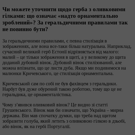
Чи можете уточнити щодо герба з оливковими
гілками: що означає «надто орнаментально
зроблений»? За геральдичними правилами так
не повинно бути?
За геральдичними правилами, є певна стилізація в
зображеннях, але вона все-таки більш натуральна. Наприклад,
сучасний великий герб Естонії відрізняється від малого:
малий – це тільки зображення в щиті, а у великому до щита
доданий дубовий вінок. Дубовий вінок стилізований, але
можна впізнати, що це листя дуба. Якщо ми подивимося на
малюнки Кричевського, це стилізація орнаментальна.
Кричевський сам по собі не був фахівцем з геральдики.
Нарбут був дуже обурений такою роботою, тому що це не
геральдика, це орнаменталістика.
Чому з’явився оливковий вінок? Це видно зі статті
Грушевського. Вінок мав би означати, що Україна – мирна
держава. Він мав спочатку думки, що треба над щитом
зобразити голуба, який летить з оливковою гілкою в дзьобі,
або вінок, як на гербі Португалії.