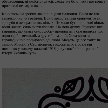
обговорення, ні якоїсь дискусії, схоже, не було, тому що вона в
протоколі не зафіксована.
Кричевський зробив два рівноцінні малюнки. Вони не так
геральдичні, як графічні. Вони представляли орнаментовані
тризуби в декоративних вінках. Це мали бути оливкові вінки,
вони досить сильно стилізовані. На мою думку, Грушевський
вирішив, що немає сенсу добру пропадати, і сам написав, що
один герб – великий, а другий – малий. Хоча вони за
геральдичною побудовою однакові. Мабуть, це все фантазія
самого Михайла Сергійовича, і інформацію про це він
помістив у новому виданні 1918 року своєї «Ілюстрованої
історії України-Русі».