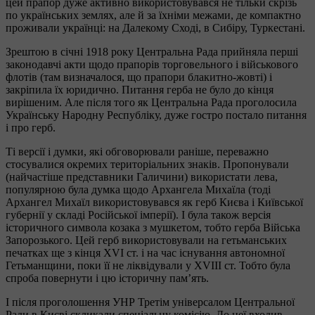
цей прапор дуже активно використовувався не тільки скрізь
по українських землях, але й за їхніми межами, де компактно
проживали українці: на Далекому Сході, в Сибіру, Туркестані.
Зрештою в січні 1918 року Центральна Рада прийняла перші
законодавчі акти щодо прапорів торговельного і військового
флотів (там визначалося, що прапори блакитно-жовті) і
закріпила їх юридично. Питання герба не було до кінця
вирішеним. Але після того як Центральна Рада проголосила
Українську Народну Республіку, дуже гостро постало питання
і про герб.
Ті версії і думки, які обговорювали раніше, переважно
стосувалися окремих територіальних знаків. Пропонували
(найчастіше представники Галичини) використати лева,
популярною була думка щодо Архангела Михаїла (тоді
Архангел Михаїл використовувався як герб Києва і Київської
губернії у складі Російської імперії). І була також версія
історичного символа козака з мушкетом, тобто герба Війська
Запорозького. Цей герб використовували на гетьманських
печатках ще з кінця XVI ст. і на час існування автономної
Гетьманщини, поки її не ліквідували у XVIII ст. Тобто була
спроба повернути і цю історичну пам’ять.
І після проголошення УНР Третім універсалом Центральної
Ради в Києві скликали спеціальну комісію. До неї входив