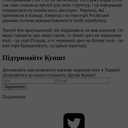
так само ухвалила тризуб для своїх структур, і ця інформація
поширилася по українських діаспорах. Українці, які
проживали в Канаді, Америці і на території Російської
держави почали використовувати в своїй атрибутиці.
Тризуб був оригінальний, він відрізнявся, не мав аналогів. От
якщо говорити про левів і орлів, то білий орел на червоному
полі – це герб Польщі, а от червоний орел на білому полі – це
вже герб Бранденбурґа, сусідньої території.
Підтримайте Куншт
Допоможіть нам розвивати наукову журналістику в Україні!
Долучайтеся до нашої спільноти Друзів Куншт!
Задонатити
Поділитися: