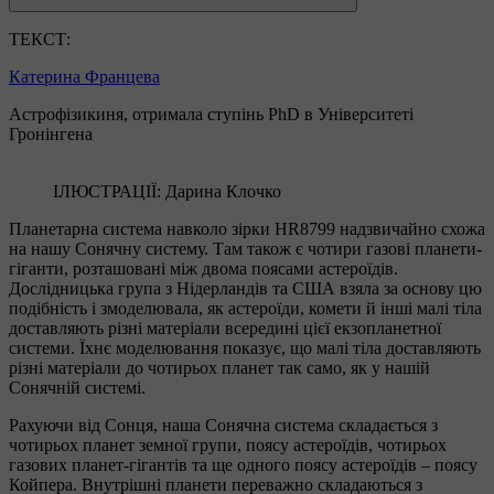
ТЕКСТ:
Катерина Францева
Астрофізикиня, отримала ступінь PhD в Університеті
Гронінгена
ІЛЮСТРАЦІЇ: Дарина Клочко
Планетарна система навколо зірки HR8799 надзвичайно схожа
на нашу Сонячну систему. Там також є чотири газові планети-
гіганти, розташовані між двома поясами астероїдів.
Дослідницька група з Нідерландів та США взяла за основу цю
подібність і змоделювала, як астероїди, комети й інші малі тіла
доставляють різні матеріали всередині цієї екзопланетної
системи. Їхнє моделювання показує, що малі тіла доставляють
різні матеріали до чотирьох планет так само, як у нашій
Сонячній системі.
Рахуючи від Сонця, наша Сонячна система складається з
чотирьох планет земної групи, поясу астероїдів, чотирьох
газових планет-гігантів та ще одного поясу астероїдів – поясу
Койпера. Внутрішні планети переважно складаються з