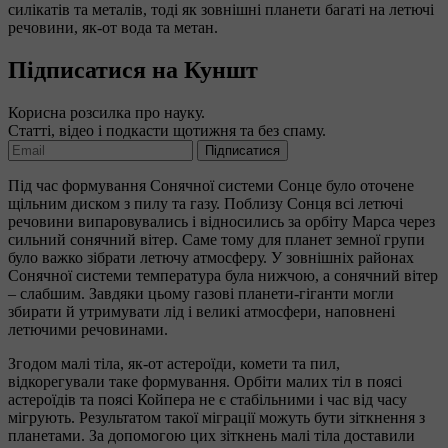
силікатів та металів, тоді як зовнішні планети багаті на летючі
речовини, як-от вода та метан.
Підписатися на Куншт
Корисна розсилка про науку.
Статті, відео і подкасти щотижня та без спаму.
Підписатися
Під час формування Сонячної системи Сонце було оточене
щільним диском з пилу та газу. Поблизу Сонця всі летючі
речовини випаровувались і відносились за орбіту Марса через
сильний сонячний вітер. Саме тому для планет земної групи
було важко зібрати летючу атмосферу. У зовнішніх районах
Сонячної системи температура була нижчою, а сонячний вітер
– слабшим. Завдяки цьому газові планети-гіганти могли
збирати й утримувати лід і великі атмосфери, наповнені
летючими речовинами.
Згодом малі тіла, як-от астероїди, комети та пил,
відкорегували таке формування. Орбіти малих тіл в поясі
астероїдів та поясі Койпера не є стабільними і час від часу
мігрують. Результатом такої міграції можуть бути зіткнення з
планетами. За допомогою цих зіткнень малі тіла доставили