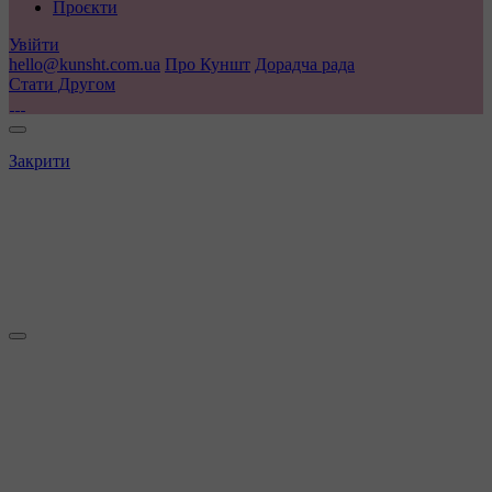
Проєкти
Увійти
hello@kunsht.com.ua
Про Куншт
Дорадча рада
Стати Другом
Закрити