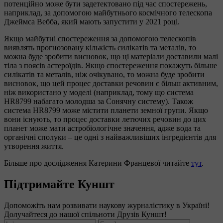
потенційно може бути задетектовано під час спостережень,
наприклад, за допомогою майбутнього космічного телескопа
Джеймса Вебба, який мають запустити у 2021 році.
Якщо майбутні спостереження за допомогою телескопів
виявлять прогнозовану кількість силікатів та металів, то
можна буде зробити висновок, що ці матеріали доставили малі
тіла з поясів астероїдів. Якщо спостереження покажуть більше
силікатів та металів, ніж очікувано, то можна буде зробити
висновок, що цей процес доставки речовин є більш активним,
ніж використано у моделі (наприклад, тому що система
HR8799 набагато молодша за Сонячну систему). Також
система HR8799 може містити планети земної групи. Якщо
вони існують, то процес доставки летючих речовин до цих
планет може мати астробіологічне значення, адже вода та
органічні сполуки – це одні з найважливіших інгредієнтів для
утворення життя.
Більше про дослідження Катерини Францевої читайте
тут
.
Підтримайте Куншт
Допоможіть нам розвивати наукову журналістику в Україні!
Долучайтеся до нашої спільноти Друзів Куншт!