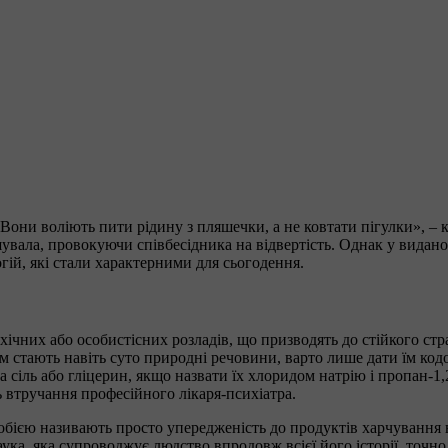
 Вони воліють пити рідину з пляшечки, а не ковтати пігулки», – 
увала, провокуючи співбесідника на відвертість. Однак у видан
огій, які стали характерними для сьогодення.
чних або особистісних розладів, що призводять до стійкого стра
том стають навіть суто природні речовини, варто лише дати їм ко
а сіль або гліцерин, якщо назвати їх хлоридом натрію і пропан-1
 втручання професійного лікаря-психіатра.
фобією називають просто упередженість до продуктів харчування 
аука, яка супроводжує людство впродовж всієї його історії, точно