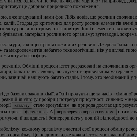
ступитися, однак чи не буде ця жертва марною? Наприклад, джер
користовує це добриво природного походження.
ною, вже згадуваний нами фон Лібіх довів, що рослини споживаю
р, калій. Згодом до критичних для росту рослин елементів вчені до
и скелету рослини отримують з повітря. Інші елементи надходять 
будівельні матеріали рослинного організму: вуглеводні, зокрема 
пкультури, є концентрація поживних речовин. Джерело їхнього п
 та макроелементів набагато технологічніші, ніж у вигляді гною 
о ж азоту або фосфору.
 розчинів. Обмінні процеси істот розраховані на споживання орга
ири, білки та вуглеводи, що слугують будівельним матеріалом та
ни, зазвичай налічують багато стадій. І тому, хто необізнаний у
і до базових законів хімії, а їхні продукти ще за часів «хімічної
реакцій in vitro (у пробірці) потребує присутності сильних міне
теорії
стало зрозумілим, як природа досягає цих резуль
каталізу
лізаторів –
. А
є тим сам
ферментів
периферична нервова система
тримуючи її швидкість і безперервність у повній відповідності д
етаболізму: кожному організму властиві свої процеси обміну речо
ншого організму. Це не дивно: адже кожна істота має власний дов