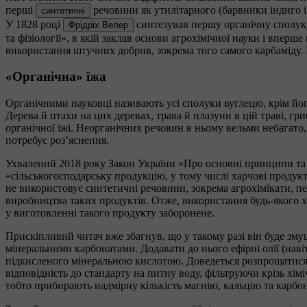
перші
речовини як утилітарного (барвники індиго і 
синтетичні
У 1828 році
синтезував першу органічну сполуку
Фрідріх Велер
та фізіології», в якій заклав основи агрохімічної науки і впер
використання штучних добрив, зокрема того самого карбаміду. Ц
«Органічна» їжа
Органічними науковці називають усі сполуки вуглецю, крім його о
Дерева й птахи на цих деревах, трава й плазуни в цій траві, гр
органічної їжі. Неорганічних речовин в ньому вельми небагато, 
потребує роз’яснення.
Ухвалений 2018 року Закон України «Про основні принципи та 
«сільськогосподарську продукцію, у тому числі харчові продук
не використовує синтетичні речовини, зокрема агрохімікати, п
виробництва таких продуктів. Отже, використання будь-якого хі
у виготовленні такого продукту заборонене.
Прискіпливий читач вже збагнув, що у такому разі він буде зм
мінеральними карбонатами. Додавати до нього ефірні олії (нав
підкисленого мінеральною кислотою. Доведеться розпрощатися і
відповідність до стандарту на питну воду, фільтруючи крізь хі
тобто прибирають надмірну кількість магнію, кальцію та карбон