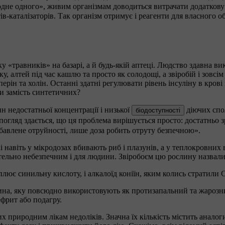
и одне одного», живим організмам доводиться витрачати додатко
тів-каталізаторів. Так організм отримує і реагенти для власного 
травників» на базарі, а й будь-якій аптеці. Людство здавна вик
унку, алтей під час кашлю та просто як солодощі, а звіробій і зов
іперін та холін. Останні здатні регулювати рівень інсуліну в кро
и замість синтетичних?
 недостатньої концентрації і низької
діючих спол
біодоступності
погляд здається, що ця проблема вирішується просто: достатньо 
збавлене отруйності, лише доза робить отруту безпечною».
кі навіть у мікродозах вбивають риб і плазунів, а у теплокровних
ртельно небезпечним і для людини. Звіробоєм цю рослину назвали
лює синильну кислоту, і алкалоїд коніїн, яким колись стратили 
лина, яку повсюдно використовують як протизапальний та жарозни
ефрит або подагру.
х природним лікам недоліків. Значна їх кількість містить анало