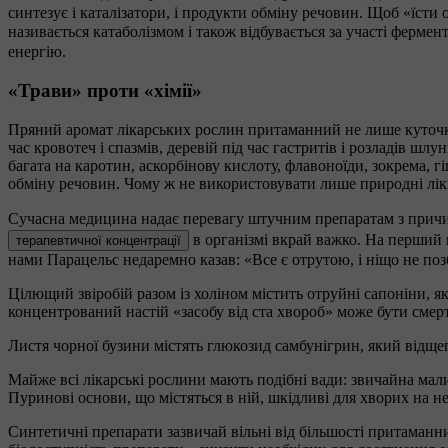
синтезує і каталізатори, і продукти обміну речовин. Щоб «їст
називається катаболізмом і також відбувається за участі фермен
енергію.
«Трави» проти «хімії»
Пряний аромат лікарських рослин притаманний не лише куточку «
час кровотеч і спазмів, деревій під час гастритів і розладів шл
багата на каротин, аскорбінову кислоту, флавоноїди, зокрема, г
обміну речовин. Чому ж не використовувати лише природні лік
Сучасна медицина надає перевагу штучним препаратам з причин
в організмі вкрай важко. На перший 
терапевтичної концентрації
нами Парацельс недаремно казав: «Все є отрутою, і ніщо не по
Цілющий звіробій разом із холіном містить отруйні сапоніни, я
концентрований настій «засобу від ста хвороб» може бути сме
Листя чорної бузини містять глюкозид самбунігрин, який відщеп
Майже всі лікарські рослини мають подібні вади: звичайна ма
Пуринові основи, що містяться в ній, шкідливі для хворих на н
Синтетичні препарати зазвичай вільні від більшості притаманни