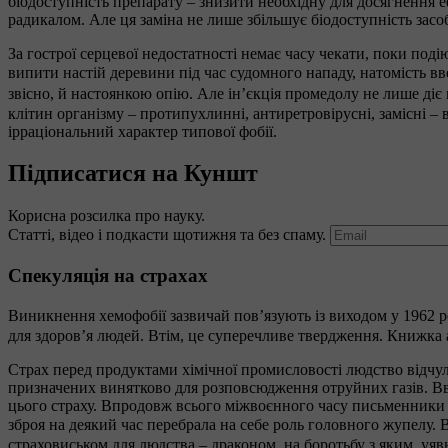
біодоступність препарату – знизити необхідну для досягнення 
радикалом. Але ця заміна не лише збільшує біодоступність засоб
За гострої серцевої недостатності немає часу чекати, поки под
випити настій деревини під час судомного нападу, натомість 
звісно, й настоянкою опію. Але ін’єкція промедолу не лише ді
клітин організму – протипухлинні, антиретровірусні, замісні – 
ірраціональний характер типової фобії.
Підписатися на Куншт
Корисна розсилка про науку.
Статті, відео і подкасти щотижня та без спаму.
Спекуляція на страхах
Виникнення хемофобії зазвичай пов’язують із виходом у 1962 
для здоров’я людей. Втім, це суперечливе твердження. Книжка 
Страх перед продуктами хімічної промисловості людство відчул
призначених винятково для розповсюдження отруйних газів. Ввеч
цього страху. Впродовж всього міжвоєнного часу письменники
зброя на деякий час перебрала на себе роль головного жупелу. 
страховиськом для людства – драконом, на боротьбу з яким, уяв