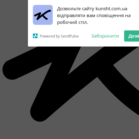
Subscribe to our
Дозвольте сайту kunsht.com.ua
notifications!
відправляти вам сповіщення на
To enable permission prompts, click
робочий стіл.
on the notification icon
Заборонити
Доз
Powered by SendPulse