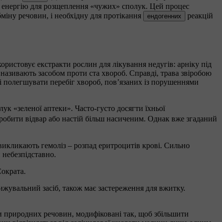
ву енергію для розщеплення «чужих» сполук. Цей процес
обміну речовин, і необхідну для протікання
реакцій
ендогенних
ористовує екстракти рослин для лікування недугів: арніку під
сім називають засобом проти ста хвороб. Справді, трава звіробою
ві і полегшувати перебіг хвороб, пов’язаних із порушеннями
ук «зеленої аптеки». Часто-густо досягти їхньої
зробити відвар або настій більш насиченим. Однак вже згаданий
 викликають гемоліз – розпад еритроцитів крові. Сильно
 небезпідставно.
Сократа.
жувальний засіб, також має застереження для вжитку.
ги природних речовин, модифіковані так, щоб збільшити