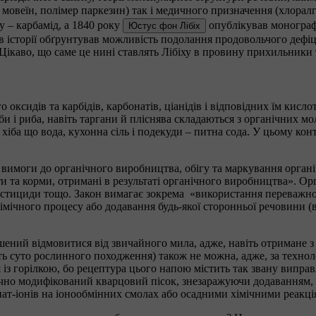
мовеїн, полімер паркезин) так і медичного призначення (хлоралг
 – карбамід, а 1840 року
опублікував монографі
Юстус фон Лібіх
ше в історії обґрунтував можливість подолання продовольчого деф
ікаво, що саме це нині ставлять Лібіху в провину прихильники та
ксидів та карбідів, карбонатів, ціанідів і відповідних їм кислот
иби і риба, навіть таргани й пліснява складаються з органічних 
хіба що вода, кухонна сіль і подекуди – питна сода. У цьому кон
вимоги до органічного виробництва, обігу та маркування органі
ти та корми, отримані в результаті органічного виробництва». О
естициди тощо. Закон вимагає зокрема «використання переважно 
мічного процесу або додавання будь-якої сторонньої речовини (во
ушений відмовитися від звичайного мила, адже, навіть отримане
іть суто рослинного походження) також не можна, адже, за техно
з горілкою, бо рецептура цього напою містить так звану виправ
мічно модифікований кварцовий пісок, знезаражуючи додаванням, з
ат-іонів на іонообмінних смолах або осадними хімічними реакціям