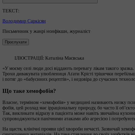
ТЕКСТ:
Володимир Саркісян
Письменник у жанрі нонфікшн, журналіст
Прослухати
ІЛЮСТРАЦІЇ: Каталіна Маєвська
«У моєму селі люди досі віддають перевагу лікам такого зразка.
Трохи дивакувата улюблениця Аґати Крісті трішечки перебільш
і потяг до «бабусиних рецептів», і недовіра до сучасних технол
Що таке хемофобія?
Власне, терміном «хемофобія» у медицині називають низку психі
фобія, цей розлад має ірраціональну природу, бо часто її об’єк
Так, викликати відразу в пацієнта може навіть звичайна кухонн
супроводжуються панічними атаками або агресією і потребують
На щастя, клінічні прояви цієї хвороби нечасті. Зазвичай хемо
синтетичних матеріалів. На таке ставлення до своїх здобутків н