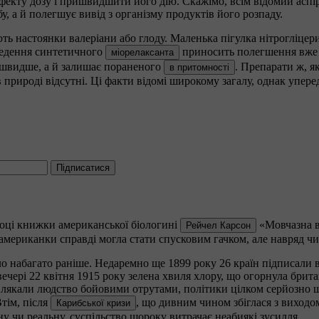
ефекту дозу і пришвидшити його дію. Скажімо, всім відомий аспі
у, а й полегшує вивід з організму продуктів його розпаду.
іють настоянки валеріани або глоду. Маленька пігулка нітрогліце
введення синтетичного
приносить полегшення вже з
міорелаксанта
є швидше, а й залишає пораненого
. Препарати ж, я
в притомності
в природі відсутні. Ці факти відомі широкому загалу, однак упер
Підписатися
році книжки американської біологині
«Мовчазна ве
Рейчел Карсон
американки справді могла стати спусковим гачком, але навряд ч
о набагато раніше. Недаремно ще 1899 року 26 країн підписали 
ері 22 квітня 1915 року зелена хвиля хлору, що огорнула британс
 лякали людство бойовими отрутами, політики цілком серйозно 
Втім, після
, що дивним чином збіглася з виходо
Карибської кризи
ну чи реальну, суспільство щороку витрачає неабиякі зусилля.