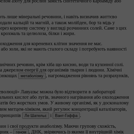
елом азоту для рослин замість синтетичного карбаміду або
ть лише мінеральні речовини, і навіть визначив життєво
дали кальцій та магній, а також молібден, бор та мідь у
через кореневу систему у вигляді розчинних солей. Саме з цих
крохмаль та целюлоза, білки і жири.
оходження для кореневих клітин значення не має.
або золи, які не мають сталого складу і потребують наявності
нічних речовин, крім хіба що кисню, води та кухонної солі.
 джерелом енергії для організмів тварин і людини. Хімічні
 тонкощах
, нагромадження рівнянь та розрахунків,
метаболізму
 революції» Лавуазьє можна було відтворити в лабораторії
ральних кислот або лугів, значного нагрівання або охолодження
татів без жорстких умов. У живому організмі, як у досконалому
им митцем-хіміком, який регулює концентрації каталізаторів,
о принципів
і
.
Ле Шательє
Вант-Гоффа
вин і свої продукти анаболізму. Маючи групову схожість,
ідник –
, ДНК, звіряючись із якими її внутрішній хімік
геном