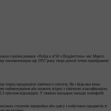
казала героїня роману «Поїзд о 4:50 з Педдінґтона» міс Марпл.
ому письменницею ще 1957 року творі доволі точно відображені
ху перед продукцією хімічного синтезу. Як і будь-яка інша
дове найменування або назвати згідно з хімічною класифікацією.
,2,3-тріолом відповідно. У тяжких випадках напади хемофобії
високих ступенів переробки або одягу і побутових предметів із
 не заслуговує.