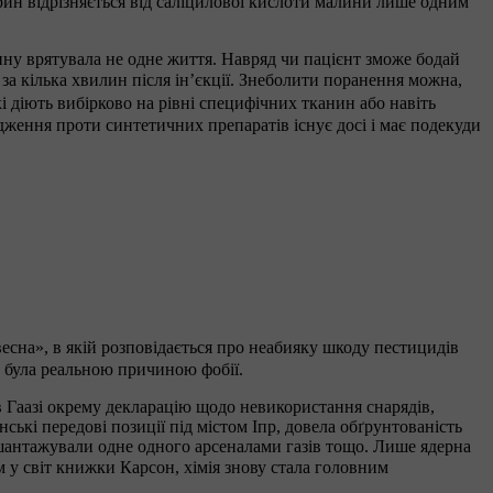
рин відрізняється від саліцилової кислоти малини лише одним
рину врятувала не одне життя. Навряд чи пацієнт зможе бодай
а кілька хвилин після ін’єкції. Знеболити поранення можна,
кі діють вибірково на рівні специфічних тканин або навіть
едження проти синтетичних препаратів існує досі і має подекуди
сна», в якій розповідається про неабияку шкоду пестицидів
и була реальною причиною фобії.
в Гаазі окрему декларацію щодо невикористання снарядів,
ькі передові позиції під містом Іпр, довела обґрунтованість
шантажували одне одного арсеналами газів тощо. Лише ядерна
м у світ книжки Карсон, хімія знову стала головним