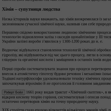
Хімія – супутниця людства
Низка істориків науки вважають, що хімія виокремилася із загал
засновником сучасної хімічної науки, називав сам себе природо
Першими свідомо використаними людиною хімічними процесами 
технологію відновлення заліза з оксидів щонайпізніше у ІІІ тис
України залізні вироби з’явилися у 1300-1200 роках до н. е.
Водночас відбувалося становлення технологій хімічної обробки
гідролізу, які відбуваються під час цього процесу, лягли в ос
гліцерин та органічні кислоти і заміщення в останніх іонів в
Перші спроби систематизувати знання про процеси перетворен
внесок в атомістичну гіпотезу будови речовин і механізми їхньої
Тодішні натурфілософи удосконалювали техніку хімічних проц
започаткував ятрохімію й не проголосив її головним завданням
1661 року видав трактат «Хімічний скептик», в як
Роберт Бойл
відкрив кисневу теорію горіння, систематизував і описав пона
остаточно перетворив хімію на точну природничу науку.
XIX століття стало епохою відкриттів кількісних законів хімії,