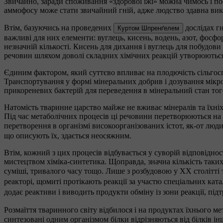
Звичайно, заради споживання «здорової їжі» можна чимось і по
аммофосу може стати звичайний гній, адже людство здавна ви
Втім, базуючись на проведених
дослідах г
Куртом Шпренґелем
важливі для них елементи: вуглець, кисень, водень, азот, фосфо
незначній кількості. Кисень для дихання і вуглець для побудов
речовин шляхом доволі складних хімічних реакцій утворюються 
Єдиним фактором, який суттєво впливає на плодючість сільгос
Транспортування у формі мінеральних добрив і дозування мікро-
прикореневих бактерій для переведення в мінеральний стан тог
Натомість тваринне царство майже не вживає мінералів та їхніх
Під час метаболічних процесів ці речовини перетворюються на ж
перетворення в організмі високоорганізованих істот, як-от люди
що описують їх, здається неосяжним.
Втім, кожний з цих процесів відбувається у суворій відповідност
мистецтвом хіміка-синтетика. Щоправда, значна кількість таких 
суміші, тривалого часу тощо. Лише з розбудовою у ХХ столітті 
реакторі, щомиті протікають реакції за участю спеціальних ката
додає реактиви і виводить продукти обміну із зони реакції, під
Розмаїття тваринного світу відбилося і на продуктах їхнього м
синтезовані одним організмом білки відрізняються від білків і