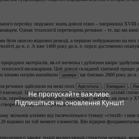
ьного переліку людських знань доволі пізно – наприкінці XVIII с
знавцем. Однак технології перетворень речовин – те, що ми нині
були окисно-відновні реакції, а першою побудованою на них те
ячолітті до н. е. А вже 1400 року до н. е. перси достеменно опан
 природних матеріалів, як-от вичинка і дублення шкіри здобутим
нову технології миловаріння. Цей доволі складний хімічний проце
одню іонами натрію винайшли
ще близько 2800 року до н. 
шумери
ня речовин здійснили на межі епох
,
,
Арістотель
Емпедокл
Лев
 взаємодії. Ці теорії стали поштовхом для розвитку алхімії спочат
Не пропускайте важливе.
есів, переймаючись питанням
металів, аж поки у X
трансмутації
Підпишіться на оновлення Куншт!
 створення лікарських препаратів.
ому звільнив алхімію від тисячолітнього туману «стихій» і ввів
д 20 відомих на той момент елементів. Він відкрив фундаменталь
 періодичного закону, теорії молекулярної структури речовин, як