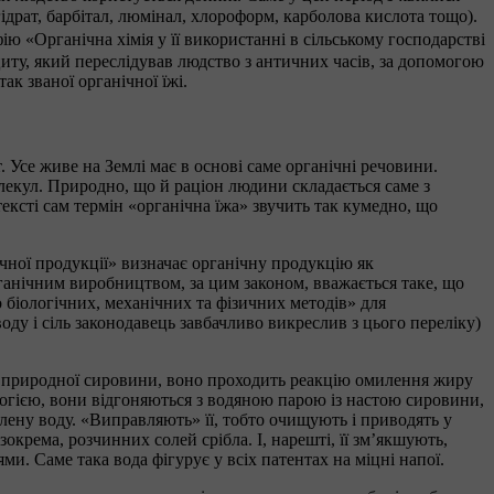
ідрат, барбітал, люмінал, хлороформ, карболова кислота тощо).
ю «Органічна хімія у її використанні в сільському господарстві
іциту, який переслідував людство з античних часів, за допомогою
к званої органічної їжі.
. Усе живе на Землі має в основі саме органічні речовини.
молекул. Природно, що й раціон людини складається саме з
тексті сам термін «органічна їжа» звучить так кумедно, що
чної продукції» визначає органічну продукцію як
рганічним виробництвом, за цим законом, вважається таке, що
біологічних, механічних та фізичних методів» для
ду і сіль законодавець завбачливо викреслив з цього переліку)
 з природної сировини, воно проходить реакцію омилення жиру
логією, вони відгоняються з водяною парою із настою сировини,
лену воду. «Виправляють» її, тобто очищують і приводять у
окрема, розчинних солей срібла. І, нарешті, її зм’якшують,
и. Саме така вода фігурує у всіх патентах на міцні напої.