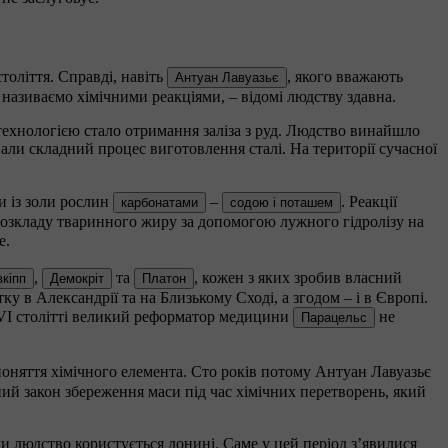
толіття. Справді, навіть
, якого вважають
Антуан Лавуазьє
 називаємо хімічними реакціями, – відомі людству здавна.
хнологією стало отримання заліза з руд. Людство винайшло
ували складний процес виготовлення сталі. На території сучасної
и із золи рослин
–
. Реакції
карбонатами
содою і поташем
с розкладу тваринного жиру за допомогою лужного гідролізу на
е.
,
та
, кожен з яких зробив власний
кіпп
Демокріт
Платон
ку в Александрії та на Близькому Сході, а згодом – і в Європі.
VI столітті великий реформатор медицини
не
Парацельс
 поняття хімічного елемента. Сто років потому Антуан Лавуазьє
ний закон збереження маси під час хімічних перетворень, який
ими людство користується донині. Саме у цей період з’явилися