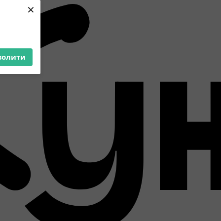
×
волити