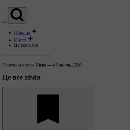
Головна
Статті
Це все хімія
Озвучена стаття
Хімія —
06 липня, 2020
Це все хімія