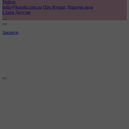
Увійти
hello@kunsht.com.ua
Про Куншт
Дорадча рада
Стати Другом
Закрити