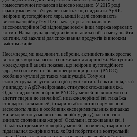
гомеостатичної почалося відносно недавно. У 2015 році
французькі вчені з’ясували: навіть якщо видалити AgRP-
нейрони дугоподібного ядра, миші й далі споживають
висококалорійну їжу. Це означає, що за споживання
висококалорійної їжі відповідає зовсім інша мережа нервових
клітин. Наша група дослідників поставила собі за мету знайти
клітини, які важливі для споживання продуктів із високим
вмістом жирів.
Насамперед ми виділили ті нейрони, активність яких зростає
внаслідок короткочасного споживання жирної їжі. Наступний
молекулярний аналіз показав, що нейрони дугоподібного
ядра, які синтезують білок препроноцицептин (PNOC),
особливо чутливі до таких маніпуляцій. Тому ми
сконцентрували зусилля на цій групі клітин. Їх активація, як й
у випадку з AgRP-нейронами, стимулює споживання їжі.
Однак видалення нейронів PNOC у мишей не вплинуло на
апетит тварин до звичайної, низькокалорійної їжі (така їжа
стандартна для мишей, і тварини абсолютно нормально її
засвоюють; лише в особливих експериментальних випадках
ми використовуємо висококалорійну дієту), хоча значно
знизило споживання жирної. Оскільки і споживання їжі, і
кількість отриманих калорій у мишей знизились, тварини не
піддавалися ожирінню так, як їхні побратими в контрольній
групі. Отже, коли ми споживаємо висококалорійну їжу, як,