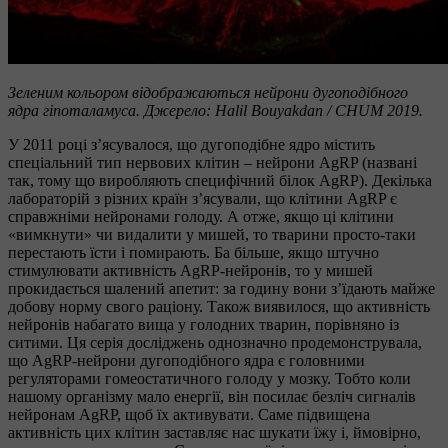
Зеленим кольором відображаються нейрони дугоподібного
ядра гіпоталамуса. Джерело: Halil Bouyakdan / CHUM 2019.
У 2011 році з’ясувалося, що дугоподібне ядро містить
спеціальний тип нервових клітин – нейрони AgRP (названі
так, тому що виробляють специфічний білок AgRP). Декілька
лабораторій з різних країн з’ясували, що клітини AgRP є
справжніми нейронами голоду. А отже, якщо ці клітини
«вимкнути» чи видалити у мишей, то тварини просто-таки
перестають їсти і помирають. Ба більше, якщо штучно
стимулювати активність AgRP-нейронів, то у мишей
прокидається шалений апетит: за годину вони з’їдають майже
добову норму свого раціону. Також виявилося, що активність
нейронів набагато вища у голодних тварин, порівняно із
ситими. Ця серія досліджень однозначно продемонструвала,
що AgRP-нейрони дугоподібного ядра є головними
регуляторами гомеостатичного голоду у мозку. Тобто коли
нашому організму мало енергії, він посилає безліч сигналів
нейронам AgRP, щоб їх активувати. Саме підвищена
активність цих клітин заставляє нас шукати їжу і, ймовірно,