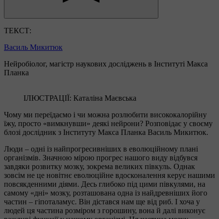
ТЕКСТ:
Василь Микитюк
Нейробіолог, магістр наукових досліджень в Інституті Макса
Планка
ІЛЮСТРАЦІЇ: Каталіна Маєвська
Чому ми переїдаємо і чи можна розлюбити висококалорійну
їжу, просто «вимкнувши» деякі нейрони? Розповідає у своєму
блозі дослідник з Інституту Макса Планка Василь Микитюк.
Люди – одні із найпрогресивніших в еволюційному плані
організмів. Значною мірою прогрес нашого виду відбувся
завдяки розвитку мозку, зокрема великих півкуль. Однак
зовсім не це новітнє еволюційне вдосконалення керує нашими
повсякденними діями. Десь глибоко під цими півкулями, на
самому «дні» мозку, розташована одна із найдревніших його
частин – гіпоталамус. Він дістався нам ще від риб. І хоча у
людей ця частина розміром з горошину, вона й далі виконує