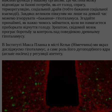
важливі функції у нашому організмі. Ця частина мозку
відповідає за базові потреби, як-от голод, спрагу,
терморегуляцію, соціальний драйв (тобто бажання соціальної
взаємодії). Завдяки великим півкулям ми лише на деякий час
можемо ігнорувати «бажання» гіпоталамуса. Згадайте
принаймні, як важко чимось займатися, коли ви намагаєтеся
приборкати відчуття голоду. Зрештою, свідомий мозок
програє боротьбу за контроль над поведінкою древньому
гіпоталамусу.
В Інституті Макса Планка в місті Кельн (Німеччина) ми якраз
досліджуємо гіпоталамус, а саме роль його дугоподібного ядра
(arcuate nucleus) у регуляції апетиту.