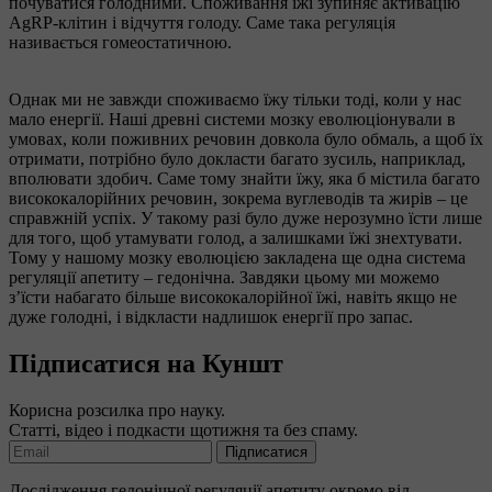
почуватися голодними. Споживання їжі зупиняє активацію
AgRP-клітин і відчуття голоду. Саме така регуляція
називається гомеостатичною.
Однак ми не завжди споживаємо їжу тільки тоді, коли у нас
мало енергії. Наші древні системи мозку еволюціонували в
умовах, коли поживних речовин довкола було обмаль, а щоб їх
отримати, потрібно було докласти багато зусиль, наприклад,
вполювати здобич. Саме тому знайти їжу, яка б містила багато
висококалорійних речовин, зокрема вуглеводів та жирів – це
справжній успіх. У такому разі було дуже нерозумно їсти лише
для того, щоб утамувати голод, а залишками їжі знехтувати.
Тому у нашому мозку еволюцією закладена ще одна система
регуляції апетиту – гедонічна. Завдяки цьому ми можемо
з’їсти набагато більше висококалорійної їжі, навіть якщо не
дуже голодні, і відкласти надлишок енергії про запас.
Підписатися на Куншт
Корисна розсилка про науку.
Статті, відео і подкасти щотижня та без спаму.
Підписатися
Дослідження гедонічної регуляції апетиту окремо від