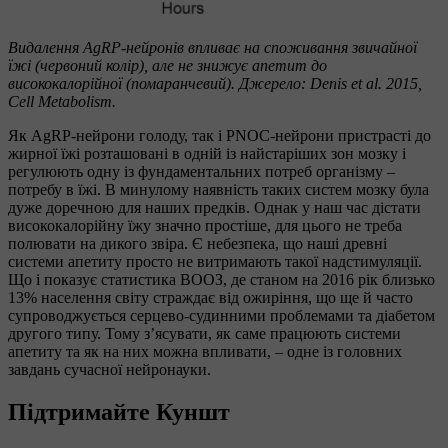
Видалення AgRP-нейронів впливає на споживання звичайної
їжі (червоний колір), але не знижує апетит до
висококалорійної (помаранчевий). Джерело: Denis et al. 2015,
Cell Metabolism.
Як AgRP-нейрони голоду, так і PNOC-нейрони пристрасті до
жирної їжі розташовані в одній із найстаріших зон мозку і
регулюють одну із фундаментальних потреб організму –
потребу в їжі. В минулому наявність таких систем мозку була
дуже доречною для наших предків. Однак у наш час дістати
висококалорійну їжу значно простіше, для цього не треба
полювати на дикого звіра. Є небезпека, що наші древні
системи апетиту просто не витримають такої надстимуляції.
Що і показує статистика ВООЗ, де станом на 2016 рік близько
13% населення світу страждає від ожиріння, що ще й часто
супроводжується серцево-судинними проблемами та діабетом
другого типу. Тому з’ясувати, як саме працюють системи
апетиту та як на них можна впливати, – одне із головних
завдань сучасної нейронауки.
Підтримайте Куншт