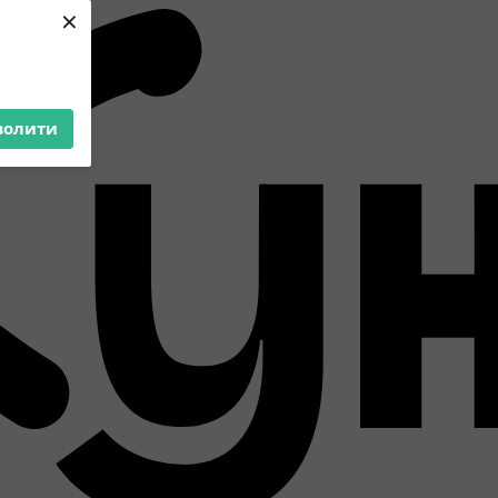
×
волити