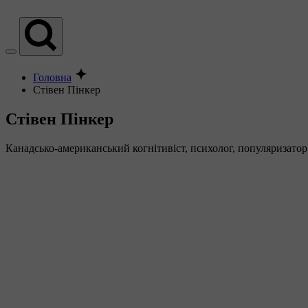
Головна
Стівен Пінкер
Стівен Пінкер
Канадсько-американський когнітивіст, психолог, популяризато