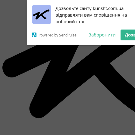
Subscribe to our
Дозвольте сайту kunsht.com.ua
notifications!
відправляти вам сповіщення на
To enable permission prompts, click
робочий стіл.
on the notification icon
Заборонити
Доз
Powered by SendPulse