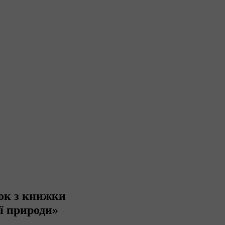
ок з книжки
ї природи»