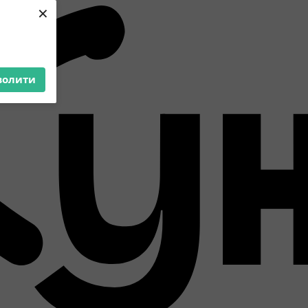
×
волити