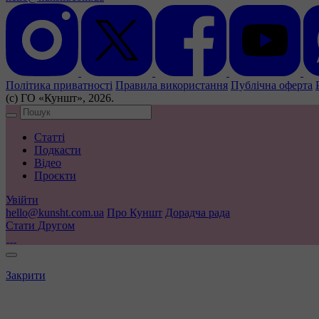
Політика приватності
Правила використання
Публічна оферта
(с) ГО «Куншт», 2026.
Статті
Подкасти
Відео
Проєкти
Увійти
hello@kunsht.com.ua
Про Куншт
Дорадча рада
Стати Другом
Закрити