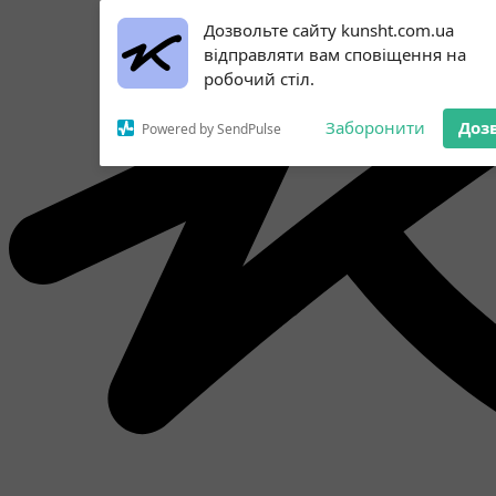
Subscribe to our
Дозвольте сайту kunsht.com.ua
notifications!
відправляти вам сповіщення на
To enable permission prompts, click
робочий стіл.
on the notification icon
Заборонити
Доз
Powered by SendPulse