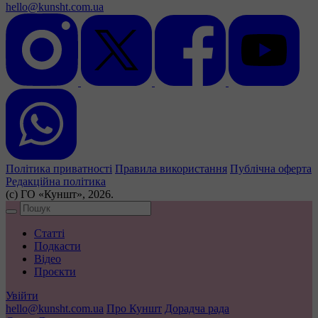
hello@kunsht.com.ua
Політика приватності
Правила використання
Публічна оферта
Редакційна політика
(с) ГО «Куншт», 2026.
Статті
Подкасти
Відео
Проєкти
Увійти
hello@kunsht.com.ua
Про Куншт
Дорадча рада