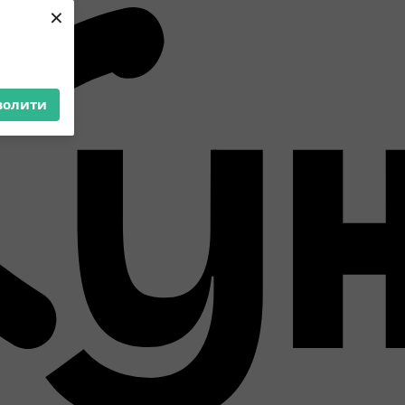
×
волити