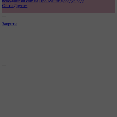
hello@kunsht.com.ua
Про Куншт
Дорадча рада
Стати Другом
Закрити